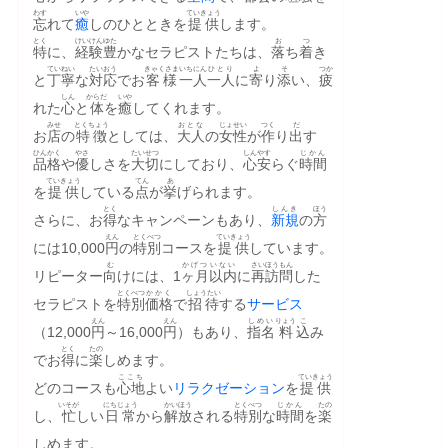
わす
いや
ていきょう
忘
れて
癒
しのひとときを
提供
します。
とく
けいけん
ゆた
お
つ
特
に、
経験
豊
かなセラピストたちは、
落
ち
着
き
ていねい
たいおう
きゃくさま
いち
にん
ひとり
よ
そ
つか
と
丁寧
な
対応
でお
客様
一
人
一人
に
寄
り
添
い、
疲
しん
からだ
いや
れた
心
と
体
を
癒
してくれます。
みせ
とくちょう
おとな
じょせい
つく
だ
お
店
の
特徴
としては、
大人
の
女性
が
作
り
出
す
ひんかく
やさ
たいせつ
しん
やす
じかん
品格
や
優
しさを
大切
にしており、
心
安
らぐ
時間
ていきょう
てん
あ
を
提供
している
点
が
挙
げられます。
とく
しんき
ほう
さらに、お
得
なキャンペーンもあり、
新規
の
方
えん
とくべつ
ていきょう
には10,000
円
の
特別
コースを
提供
しています。
む
かげつ
いない
さい
ほうもん
リピーター
向
けには、1
ヶ月
以内
に
再
訪問
した
とくべつ
かかく
しょうたい
セラピストを
特別
価格
で
招待
する
サービス
えん
えん
しめい
りょう
こ
（12,000
円
～16,000
円
）もあり、
指名
料
込
み
とく
たの
でお
得
に
楽
しめます。
ここち
ていきょう
どのコースも
心地
よい
リラクゼーション
を
提供
いそが
にちじょう
かいほう
とくべつ
じかん
たの
し、
忙
しい
日常
から
解放
される
特別
な
時間
を
楽
しめます。