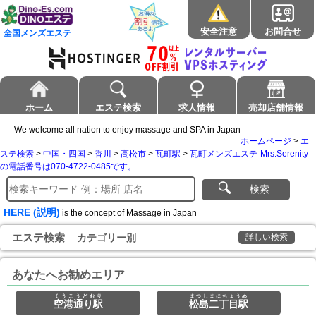
安全注意
お問合せ
全国メンズエステ
ホーム
エステ検索
求人情報
売却店舗情報
We welcome all nation to enjoy massage and SPA in Japan
ホームページ
>
エ
ステ検索
>
中国・四国
>
香川
>
高松市
>
瓦町駅
>
瓦町メンズエステ-Mrs.Serenity
の電話番号は070-4722-0485です。
検索
HERE (説明)
is the concept of Massage in Japan
エステ検索
カテゴリー別
詳しい検索
あなたへお勧めエリア
くうこうどおり
まつしまにちょうめ
空港通り駅
松島二丁目駅