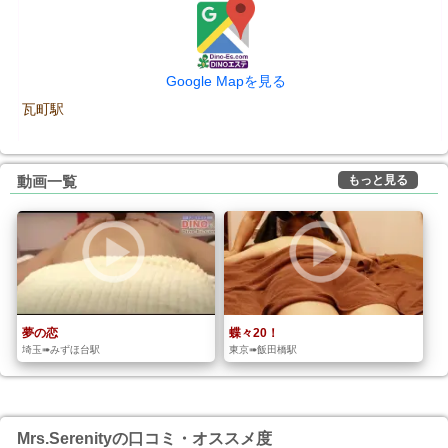
Google Mapを見る
瓦町駅
もっと見る
動画一覧
夢の恋
蝶々20！
埼玉➠みずほ台駅
東京➠飯田橋駅
Mrs.Serenityの口コミ・オススメ度