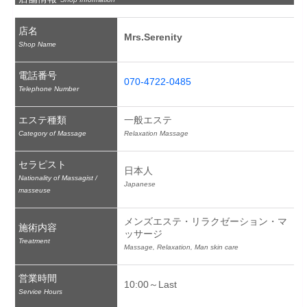
店名
Mrs.Serenity
Shop Name
電話番号
070-4722-0485
Telephone Number
エステ種類
一般エステ
Category of Massage
Relaxation Massage
セラピスト
日本人
Nationality of Massagist /
Japanese
masseuse
メンズエステ・リラクゼーション・マ
施術内容
ッサージ
Treatment
Massage, Relaxation, Man skin care
営業時間
10:00～Last
Service Hours