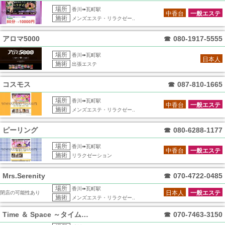
場所
香川➠瓦町駅
中香台
一般エステ
施術
メンズエステ・リラクゼー..
アロマ5000
☎
080-1917-5555
場所
香川➠瓦町駅
日本人
施術
出張エステ
コスモス
☎
087-810-1665
場所
香川➠瓦町駅
中香台
一般エステ
施術
メンズエステ・リラクゼー..
ピーリング
☎
080-6288-1177
場所
香川➠瓦町駅
中香台
一般エステ
施術
リラクゼーション
Mrs.Serenity
☎
070-4722-0485
場所
香川➠瓦町駅
日本人
一般エステ
閉店の可能性あり
施術
メンズエステ・リラクゼー..
Time ＆ Space ～タイムアンド
☎
070-7463-3150