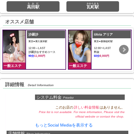
たかだ
かわらまち
高田駅
瓦町駅
オススメ店舗
沙羅沙
ilAria アリア
東京➠東久留米駅
東京➠新御徒町駅
12:00～LAST
12:00〜LAST
沙羅沙おすすめコース
料金
90分
11,000円
60分
8,000円
一般エステ
一般エステ
詳細情報
Detail Information
システム料金
Pricelist
このお店の
詳しい料金情報
はありません。
Price list is not available. For more information, Please visit the
official website or contact the shop.
もっとSocial Mediaを表示する
店舗情報
Shop Information