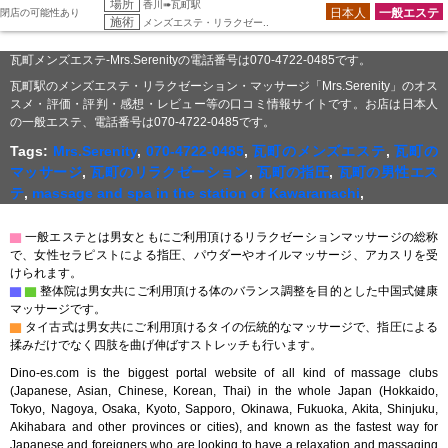
場所
香川➠瓦町駅
日本人
一般エステ
閉店の可能性あり
施術
メンズエステ・リラクゼー..
瓦町メンズエステ-Mrs.Serenityの電話番号は070-4722-0485です。
瓦町駅のメンズエステ・リラクゼーション・マッサージ「Mrs.Serenity」のオス
スメ・評価・評判・感想・レビュー等の口コミ情報サイトです。お店は日本人
の一般エステ、電話番号は070-4722-0485です。
Tags:
Mrs.Serenity
,
070-4722-0485
,
瓦町のメンズエステ
,
瓦町の
マッサージ
,
瓦町のリラクゼーション
,
瓦町の指圧
,
瓦町の男性エス
テ
,
massage and spa in the station of Kawaramachi
,
▇
一般エステとは男女ともにご利用頂けるリラクゼーションマッサージの総称
で、女性セラピストによる指圧、パウダーやオイルマッサージ、アカスリを受
けられます。
▇
▇
整体院は男女共にご利用頂ける体のバランス調整を目的とした中国式健康
マッサージです。
▇
タイ古式は男女共にご利用頂けるタイの伝統的なマッサージで、指圧による
揉みだけでなく四肢を曲げ伸ばすストレッチも行います。
Dino-es.com is the biggest portal website of all kind of massage clubs
(Japanese, Asian, Chinese, Korean, Thai) in the whole Japan (Hokkaido,
Tokyo, Nagoya, Osaka, Kyoto, Sapporo, Okinawa, Fukuoka, Akita, Shinjuku,
Akihabara and other provinces or cities), and known as the fastest way for
Japanese and foreigners who are looking to have a relaxation and massaging