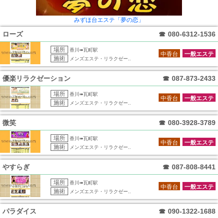
みずほ台エステ「夢の恋」
ローズ
☎
080-6312-1536
場所
香川➠瓦町駅
中香台
一般エステ
施術
メンズエステ・リラクゼー..
優楽リラクゼーション
☎
087-873-2433
場所
香川➠瓦町駅
中香台
一般エステ
施術
メンズエステ・リラクゼー..
微笑
☎
080-3928-3789
場所
香川➠瓦町駅
中香台
一般エステ
施術
メンズエステ・リラクゼー..
やすらぎ
☎
087-808-8441
場所
香川➠瓦町駅
中香台
一般エステ
施術
メンズエステ・リラクゼー..
パラダイス
☎
090-1322-1688