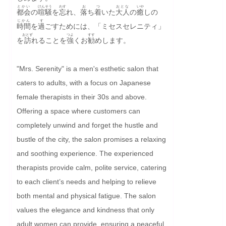
とかい
けんそう
わす
お
つ
おとな
いや
都会
の
喧騒
を
忘
れ、
落
ち
着
いた
大人
の
癒
しの
じかん
す
時間
を
過
ごすためには、「ミセスセレニティ」
おとず
つよ
すす
を
訪
れることを
強
くお
勧
めします。
"Mrs. Serenity" is a men's esthetic salon that 
caters to adults, with a focus on Japanese 
female therapists in their 30s and above. 
Offering a space where customers can 
completely unwind and forget the hustle and 
bustle of the city, the salon promises a relaxing 
and soothing experience. The experienced 
therapists provide calm, polite service, catering 
to each client’s needs and helping to relieve 
both mental and physical fatigue. The salon 
values the elegance and kindness that only 
adult women can provide, ensuring a peaceful 