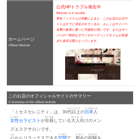
公式HPトラブル発生中
Website is in trouble
警告！システムの判断によると、このお店の公式サ
イトはすでに消去されているか、もしくはサイバー
攻撃の被害に遭った可能性が高いです。またはサー
バーの一時的なダウンやローディングタイムが長過
ホームページ
ぎた為非公開となっています。
Official Website
このお店のオフィシャルサイトのサマリー
A Summary of the official website
だい
いじょう
にっぽんじん
「ミセスセレニティ」は、30
代
以上
の
日本
人
じょせい
ざいせき
おとな
む
女性
セラピスト
が
在籍
している
大人
向
けのメン
ズエステサロンです。
しん
くうかん
とかい
けんそう
心
からリラックスできる
空間
で、
都会
の
喧騒
を