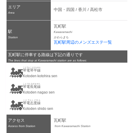
エリア
中国・四国 / 香川 / 高松市
Area
瓦町駅
駅
Kawaramachi
Station
かわらまち
瓦町駅周辺のメンズエステ一覧
瓦町駅に停車する路線は下記の通りです
The lines that stop at Kawaramachi station are as follows:
🚂
ことでんことひらせん
琴電琴平線
Kotoden kotohira sen
🚂
ことでんながおせん
琴電長尾線
Kotoden nagao sen
🚂
ことでんしどせん
琴電志度線
Kotoden shido sen
アクセス
瓦町駅
Access from Station
 from Kawaramachi Station