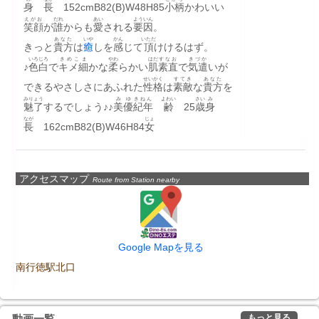
身
長
　152cmB82(B)W48H85
小柄
かわいい
えがお
だれ
あい
よういん
笑顔
が
誰
からも
愛
される
要因
。
あなた
いや
かん
いただ
きっと
貴方
は
癒
しを
感
じて
頂
けけるはず。
いろじろ
きめこま
やわ
はだ
すなお
きづか
♪
色白
で
キメ細
かな
柔
らかい
肌
素直
で
気遣
いが
せいかく
すてき
あなた
できるやさしさにあふれた
性格
は
素敵
な
貴方
を
みりょう
みゆ
きねん
よわい
さい
み
魅了
するでしょう♪♪
美優
紀年
齢
　25
歳
身
なが
じょ
長
　162cmB82(B)W46H84
女
アクセスマップ
Route from Station nearby
Google Mapを見る
南行徳駅北口
もっと見る
動画一覧