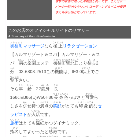
攻撃の被害に遭った可能性が高いです。またはサー
バーの一時的なダウンやローディングタイムが長過
ぎた為非公開となっています。
このお店のオフィシャルサイトのサマリー
A Summary of the official website
おかちまち
ごくじょう
御徒町
マッサージ
なら
極上
リラクゼーション
【カルマリゾート＆スパ】カルマリゾート＆ス
おとこ
らくえん
おかち
まち
えききた
こう
とほ
パ　
男
の
楽園
エステ　
御徒
町
駅北
口
より
徒歩
2
ふん
きのう
いじょう
分
　03-6803-2513この
機能
は、IE3.0
以上
でご
らん
くだ
覧
下
さい。
とし
よわい
さい
み
なが
そら
年
齢
　22
歳
身
長
ちょうしん
いろ
かわい
168cmB86(E)W50H88
長身
色
っぽさと
可愛
ら
あわ
も
まんてん
えがお
いんしょう
てき
しさを
併
せ
持
つ
満点
の
笑顔
がとても
印象
的
な
セ
いれ
てん
ラピスト
が
入
店
です。
しじゅつ
せんさい
施術
はとても
繊細
かつダイナミック。
しめい
かんげき
指名
してよかったと
感激
です。
なに
あいきょう
ばつぐん
せいかく
しん
つか
はな