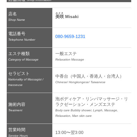
店名
みさき
美咲
 Misaki
Shop Name
電話番号
080-9659-1231
Telephone Number
エステ種類
一般エステ
Category of Massage
Relaxation Massage
セラピスト
中香台（中国人・香港人・台湾人）
Nationality of Massagist /
Chinese/ Hongkongese/ Taiwanese
masseuse
泡ボディケア・リンパマッサージ・リ
施術内容
ラクゼーション・メンズエステ
Treatment
Body care Bubbly shower, Lymph, Massage, 
Relaxation, Man skin care
営業時間
13:00〜翌3:00
Service Hours