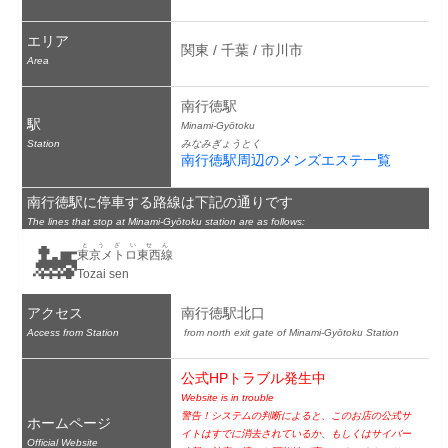
エリア
関東 / 千葉 / 市川市
Area
南行徳駅
駅
Minami-Gyōtoku
Station
みなみぎょうとく
南行徳駅周辺のメンズエステ一覧
南行徳駅に停車する路線は下記の通りです
The lines that stop at Minami-Gyōtoku station are as follows:
🚂
とうざいせん
東京メトロ東西線
Tozai sen
アクセス
南行徳駅北口
Access from Station
 from north exit gate of Minami-Gyōtoku Station
公式HPトラブル発生中
Website is in trouble
警告！システムの判断によると、このお店の公式サ
ホームページ
イトはすでに消去されているか、もしくはサイバー
Official Website