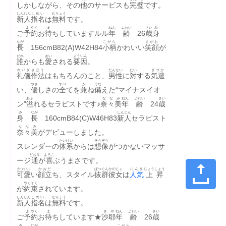
しかしながら、その
他
のサービスも
完璧
です。
しんじん
しめい
むりょう
新人
指名
は
無料
です。
よ
やく
ま
ねん
よわい
さい
み
ご
予
約
お
待
ちしていますルル
年
齢
　26
歳
身
なが
こがら
えがお
長
　156cmB82(A)W42H84
小柄
かわいい
笑顔
が
だれ
あい
よういん
誰
からも
愛
される
要因
。
れいぎ
さほう
だんせい
たい
きづか
礼儀
作法
はもちろんのこと、
男性
に
対
する
気遣
やさ
すべ
か
そな
い、
優
しさの
全
てを
兼
ね
備
えた“マイナスイオ
あふ
ななみ
ねん
よわい
さい
ン”
溢
れるセラピストです♪
奈々美
年
齢
　24
歳
み
なが
しんじん
身
長
　160cmB84(C)W46H83
新人
セラピスト
ななみ
奈々美
がデビューしました。
たいけい
そうぞう
スレンダーの
体系
からは
想像
がつかないマッサ
どおり
よろこ
ージ
通
が
喜
ぶうまさです。
かわい
かおだ
ばつぐん
かのじょ
にんき
じょうしょう
可愛
い
顔立
ち、スタイル
抜群
彼女
は
人気
上昇
やくそく
が
約束
されています。
しんじん
しめい
むりょう
新人
指名
は
無料
です。
よ
やく
ま
さや
ねん
よわい
さい
ご
予
約
お
待
ちしています★
沙耶
年
齢
　26
歳
み
なが
こがら