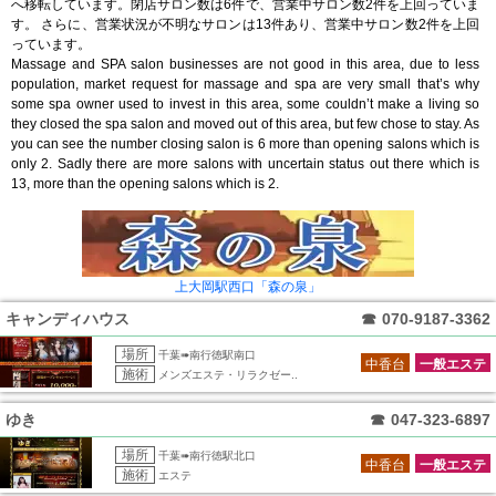
へ移転しています。閉店サロン数は6件で、営業中サロン数2件を上回っていま
す。 さらに、営業状況が不明なサロンは13件あり、営業中サロン数2件を上回
っています。
Massage and SPA salon businesses are not good in this area, due to less
population, market request for massage and spa are very small that’s why
some spa owner used to invest in this area, some couldn’t make a living so
they closed the spa salon and moved out of this area, but few chose to stay. As
you can see the number closing salon is 6 more than opening salons which is
only 2. Sadly there are more salons with uncertain status out there which is
13, more than the opening salons which is 2.
上大岡駅西口「森の泉」
キャンディハウス
☎
070-9187-3362
場所
千葉➠南行徳駅南口
中香台
一般エステ
施術
メンズエステ・リラクゼー..
ゆき
☎
047-323-6897
場所
千葉➠南行徳駅北口
中香台
一般エステ
施術
エステ