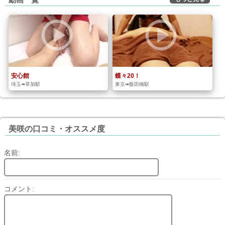
安心館
蝶々20！
埼玉➠草加駅
東京➠飯田橋駅
美咲の口コミ・オススメ度
名前:
コメント: