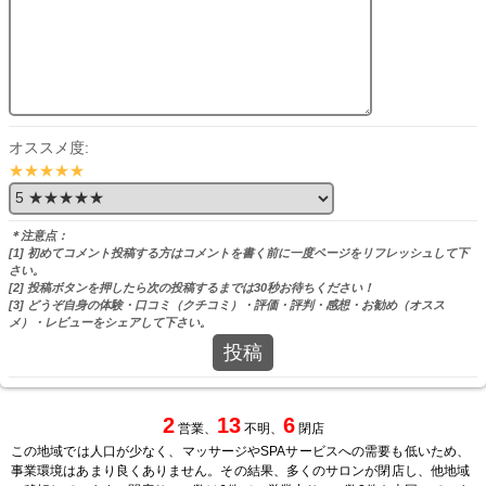
オススメ度:
★★★★★
＊注意点：
[1] 初めてコメント投稿する方はコメントを書く前に一度ページをリフレッシュして下
さい。
[2] 投稿ボタンを押したら次の投稿するまでは30秒お待ちください！
[3] どうぞ自身の体験・口コミ（クチコミ）・評価・評判・感想・お勧め（オスス
メ）・レビューをシェアして下さい。
投稿
2
13
6
営業、
不明、
閉店
この地域では人口が少なく、マッサージやSPAサービスへの需要も低いため、
事業環境はあまり良くありません。その結果、多くのサロンが閉店し、他地域