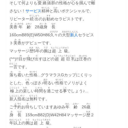
そして
何
よりも
愛嬌
抜群
の
性格
が
心
を
掴
んで
離
せいしん
たか
さない！
サービス
精神
と
高
いポテンシャルで、
ぞくしゅつ
すす
リピーター
続出
のお
勧
めセラピストです。
みか
みのる
よわい
さい
み
なが
美香
年
齢
　28
歳
身
長
ひさびさ
おおがた
しんじん
160cmB89(E)W50H86
久々
の
大型
新人
セラピス
みか
ト
美香
がデビューです。
れき
ねん
うで
ちょう
じょうきゅう
マッサージ
歴
5
年
の
腕
は
超
上級
。
め
と
だ
ちょう
ちょう
きょにゅう
あっかん
(^^)!!
目
が
飛
び
出
すほどの
超
超
巨乳
は
圧巻
の
ひとこと
一言
です。
お
つ
せいかく
落
ち
着
いた
性格
...グラマラスGカップにくりっ
いろ
あか
せいかく
とした、
色
っぽさ♪
明
るい
性格
でノリがよく
ごくじょう
たの
じかん
す
こと
極上
の
楽
しい
時間
を
過
ごせる
事
でしょう♪...
しんじん
しめい
むりょう
新人
指名
は
無料
です。
よ
やく
ま
ねん
よわい
さい
ご
予
約
お
待
ちしていますあゆみ
年
齢
　26
歳
み
なが
れき
身
長
　159cmB82(D)W42H84マッサージ
歴
２
ねん
いじょう
うで
ちょう
じょうきゅう
年
以上
の
腕
は
超
上級
。
た
かんぺき