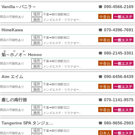
Vanilla～バニラ～
☎
090-4566-2169
場所
千葉➠南行徳駅南口
中香台
一般エステ
閉店の可能性あり
施術
メンズエステ・リラクゼー..
HimeKawa
☎
070-4396-7691
場所
千葉➠南行徳駅南口
中香台
一般エステ
閉店の可能性あり
施術
メンズエステ・リラクゼー..
ほのお
☎
080-2145-3301
焔～ホノオ～
Honoo
場所
千葉➠南行徳駅北口
中香台
一般エステ
閉店の可能性あり
施術
メンズエステ・リラクゼー..
Aim エイム
☎
090-6456-8439
場所
千葉➠南行徳駅北口
中香台
一般エステ
閉店の可能性あり
施術
メンズエステ・リラクゼー..
癒しの南行徳
☎
070-1141-9575
場所
千葉➠南行徳駅北口
中香台
一般エステ
閉店の可能性あり
施術
メンズエステ・リラクゼー..
Tangerine SPA タンジェリン
☎
080-9656-2903
場所
千葉➠南行徳駅北口
日本人
一般エステ
閉店の可能性あり