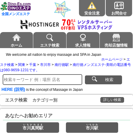
安全注意
お問合せ
全国メンズエステ
ホーム
エステ検索
求人情報
売却店舗情報
We welcome all nation to enjoy massage and SPA in Japan
ホームページ
>
エ
ステ検索
>
関東
>
千葉
>
市川市
>
南行徳駅
>
南行徳メンズエステ-美咲の電話番号
は080-9659-1231です。
検索
HERE (説明)
is the concept of Massage in Japan
エステ検索
カテゴリー別
詳しい検索
あなたへお勧めエリア
いちかわまま
いちかわ
市川真間駅
市川駅