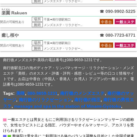
施術
メンズエステ・リラクゼー..
らくえん
☎
090-9902-5225
楽園
Rakuen
場所
千葉➠南行徳駅南口
中香台
一般エステ
閉店の可能性あり
施術
メンズエステ・リラクゼー..
癒し桜や
☎
080-7723-6771
場所
千葉➠南行徳駅南口
中香台
一般エステ
閉店の可能性あり
施術
メンズエステ・リラクゼー..
南行徳メンズエステ-美咲の電話番号は080-9659-1231です。
南行徳駅北口の泡ボディケア・リンパマッサージ・リラクゼーション・メンズ
エステ「美咲」のオススメ・評価・評判・感想・レビュー等の口コミ情報サイ
トです。お店は中香台（中国人・香港人・台湾人）アジアンの一般エステ、電
話番号は080-9659-1231です。
Tags:
美咲
,
080-9659-1231
,
南行徳のメンズエステ
,
南行徳のマッ
サージ
,
南行徳のリラクゼーション
,
南行徳の指圧
,
南行徳の男性エ
ステ
,
massage and spa in the station of Minami-Gyōtoku
,
▇
一般エステとは男女ともにご利用頂けるリラクゼーションマッサージの総称
で、女性セラピストによる指圧、パウダーやオイルマッサージ、アカスリを受
けられます。
▇
▇
整体院は男女共にご利用頂ける体のバランス調整を目的とした中国式健康