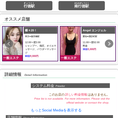
ぎょうとく
みなみぎょうとく
行徳駅
南行徳駅
オススメ店舗
蝶々20！
Angel エンジェル
東京➠飯田橋駅
愛知➠諏訪町駅
12:00〜翌3:00
11:00〜翌02:00
シャンプー、指圧、オイルマ
料金
ッサージ、パウダーマッサー
30分
5,000円
ジ
60分
9,000円
一般エステ
一般エステ
詳細情報
Detail Information
システム料金
Pricelist
このお店の
詳しい料金情報
はありません。
Price list is not available. For more information, Please visit the
official website or contact the shop.
もっとSocial Mediaを表示する
店舗情報
Shop Information