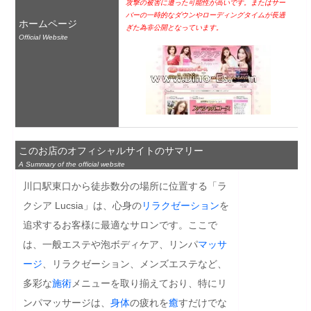
攻撃の被害に遭った可能性が高いです。またはサー
バーの一時的なダウンやローディングタイムが長過
ホームページ
ぎた為非公開となっています。
Official Website
このお店のオフィシャルサイトのサマリー
A Summary of the official website
川口駅東口から徒歩数分の場所に位置する「ラ
クシア Lucsia」は、心身の
リラクゼーション
を
追求するお客様に最適なサロンです。ここで
は、一般エステや泡ボディケア、リンパ
マッサ
ージ
、リラクゼーション、メンズエステなど、
多彩な
施術
メニューを取り揃えており、特にリ
ンパマッサージは、
身体
の疲れを
癒
すだけでな