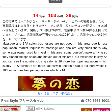
14
103
26
営業、
不明、
閉店
この地域では人口が少なく、マッサージやSPAサービスへの需要も低いため、
事業環境はあまり良くありません。その結果、多くのサロンが閉店し、他地域
へ移転しています。閉店サロン数は26件で、営業中サロン数14件を上回って
います。 さらに、営業状況が不明なサロンは103件あり、営業中サロン数14件
を上回っています。
Massage and SPA salon businesses are not good in this area, due to less
population, market request for massage and spa are very small that’s why
some spa owner used to invest in this area, some couldn’t make a living so
they closed the spa salon and moved out of this area, but few chose to stay. As
you can see the number closing salon is 26 more than opening salons which
is only 14. Sadly there are more salons with uncertain status out there which is
103, more than the opening salons which is 14.
みずほ台エステ「夢の恋」
Free Style フリースタイル
☎
070-3966-9021
場所
埼玉➠川口駅東口
中香台
一般エステ