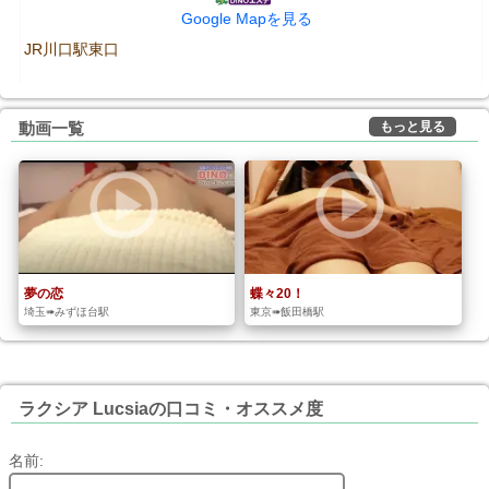
Google Mapを見る
JR川口駅東口
もっと見る
動画一覧
夢の恋
蝶々20！
埼玉➠みずほ台駅
東京➠飯田橋駅
ラクシア Lucsiaの口コミ・オススメ度
名前: