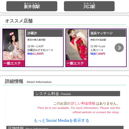
あらいじゅく
かわぐち
新井宿駅
川口駅
オススメ店舗
沙羅沙
追浜マッサージ
東京➠東久留米駅
神奈川➠追浜駅
12:00～LAST
11:00〜Last
沙羅沙おすすめコース
人気コース
90分
11,000円
50分
7,000円
一般エステ
一般エステ
詳細情報
Detail Information
システム料金
Pricelist
このお店の
詳しい料金情報
はありません。
Price list is not available. For more information, Please visit the
official website or contact the shop.
もっとSocial Mediaを表示する
店舗情報
Shop Information