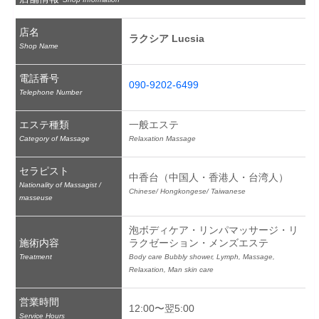
店名
ラクシア Lucsia
Shop Name
電話番号
090-9202-6499
Telephone Number
エステ種類
一般エステ
Category of Massage
Relaxation Massage
セラピスト
中香台（中国人・香港人・台湾人）
Nationality of Massagist /
Chinese/ Hongkongese/ Taiwanese
masseuse
泡ボディケア・リンパマッサージ・リ
施術内容
ラクゼーション・メンズエステ
Treatment
Body care Bubbly shower, Lymph, Massage, 
Relaxation, Man skin care
営業時間
12:00〜翌5:00
Service Hours