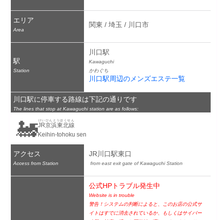
エリア
関東 / 埼玉 / 川口市
Area
川口駅
駅
Kawaguchi
Station
かわぐち
川口駅周辺のメンズエステ一覧
川口駅に停車する路線は下記の通りです
The lines that stop at Kawaguchi station are as follows:
🚂
けいひんとうほくせん
JR京浜東北線
Keihin-tohoku sen
アクセス
JR川口駅東口
Access from Station
 from east exit gate of Kawaguchi Station
公式HPトラブル発生中
Website is in trouble
警告！システムの判断によると、このお店の公式サ
イトはすでに消去されているか、もしくはサイバー