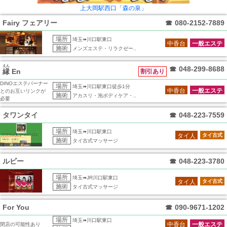
上大岡駅西口「森の泉」
Fairy フェアリー
☎
080-2152-7889
場所
埼玉➠川口駅東口
中香台
一般エステ
施術
メンズエステ・リラクゼー..
えん
☎
048-299-8688
縁
En
割引あり
DINOエステバーナー
場所
埼玉➠川口駅東口徒歩1分
中香台
一般エステ
とのお互いリンクが
施術
アカスリ・泡ボディケア・..
必要
タワンタイ
☎
048-223-7559
場所
埼玉➠川口駅東口
タイ人
タイ古式
施術
タイ古式マッサージ
ルビー
☎
048-223-3780
場所
埼玉➠JR川口駅東口
タイ人
タイ古式
施術
タイ古式マッサージ
For You
☎
090-9671-1202
場所
埼玉➠川口駅東口
中香台
一般エステ
閉店の可能性あり