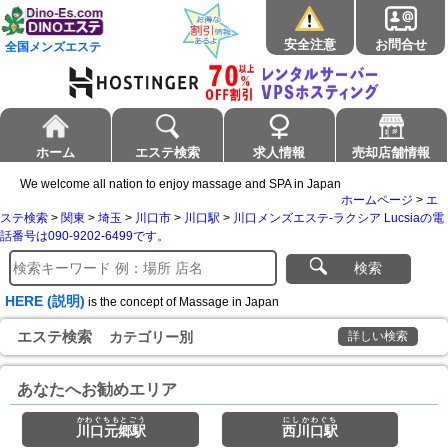
安全注意
お問合せ
全国メンズエステ
ホーム
エステ検索
求人情報
売却店舗情報
We welcome all nation to enjoy massage and SPA in Japan
ホームページ
>
エ
ステ検索
>
関東
>
埼玉
>
川口市
>
川口駅
>
川口メンズエステ-ラクシア Lucsiaの電
話番号は090-9202-6499です。
検索
HERE (説明)
is the concept of Massage in Japan
エステ検索
カテゴリー別
詳しい検索
あなたへお勧めエリア
かわぐちもとごう
にしかわぐち
川口元郷駅
西川口駅