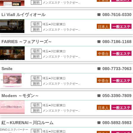
施術
メンズエステ・リラクゼー..
Li Viall ルイヴィオール
☎
080-7616-0330
場所
埼玉➠川口駅東口
日本人
一般エステ
施術
メンズエステ・リラクゼー..
FAIRIES ～フェアリーズ～
☎
080-7186-1168
場所
埼玉➠川口駅東口
中香台
一般エステ
施術
メンズエステ・リラクゼー..
Smile
☎
080-7733-7063
場所
埼玉➠川口駅東口
中香台
一般エステ
施術
メンズエステ・リラクゼー..
Modern ～モダン～
☎
050-3390-7809
場所
埼玉➠川口駅東口
日本人
一般エステ
施術
メンズエステ・リラクゼー..
紅～KURENAI～川口ルーム
☎
080-5892-5983
DINOエステバーナー
場所
埼玉➠川口駅東口