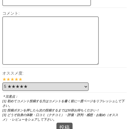
コメント:
オススメ度:
★★★★★
＊注意点：
[1] 初めてコメント投稿する方はコメントを書く前に一度ページをリフレッシュして下
さい。
[2] 投稿ボタンを押したら次の投稿するまでは30秒お待ちください！
[3] どうぞ自身の体験・口コミ（クチコミ）・評価・評判・感想・お勧め（オスス
メ）・レビューをシェアして下さい。
投稿