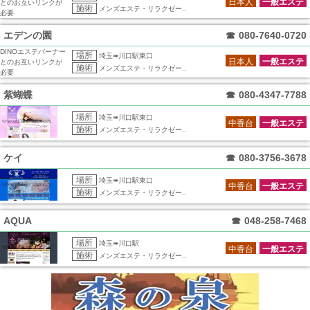
日本人
一般エステ
とのお互いリンクが
施術
メンズエステ・リラクゼー..
必要
エデンの園
☎
080-7640-0720
DINOエステバーナー
場所
埼玉➠川口駅東口
日本人
一般エステ
とのお互いリンクが
施術
メンズエステ・リラクゼー..
必要
紫蝴蝶
☎
080-4347-7788
場所
埼玉➠川口駅東口
中香台
一般エステ
施術
メンズエステ・リラクゼー..
ケイ
☎
080-3756-3678
場所
埼玉➠川口駅東口
中香台
一般エステ
施術
メンズエステ・リラクゼー..
AQUA
☎
048-258-7468
場所
埼玉➠川口駅
中香台
一般エステ
施術
メンズエステ・リラクゼー..