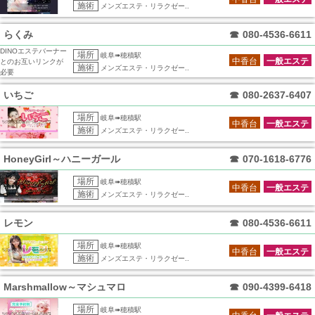
施術
メンズエステ・リラクゼー..
らくみ
☎
080-4536-6611
DINOエステバーナー
場所
岐阜➠穂積駅
中香台
一般エステ
とのお互いリンクが
施術
メンズエステ・リラクゼー..
必要
いちご
☎
080-2637-6407
場所
岐阜➠穂積駅
中香台
一般エステ
施術
メンズエステ・リラクゼー..
HoneyGirl～ハニーガール
☎
070-1618-6776
場所
岐阜➠穂積駅
中香台
一般エステ
施術
メンズエステ・リラクゼー..
レモン
☎
080-4536-6611
場所
岐阜➠穂積駅
中香台
一般エステ
施術
メンズエステ・リラクゼー..
Marshmallow～マシュマロ
☎
090-4399-6418
場所
岐阜➠穂積駅