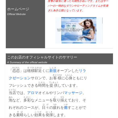
攻撃の被害に遭った可能性が高いです。またはサー
バーの一時的なダウンやローディングタイムが長過
ホームページ
ぎた為非公開となっています。
Official Website
このお店のオフィシャルサイトのサマリー
A Summary of the official website
れんれん
ほづみ
えき
ちか
しんき
「
恋恋
」は
穂積
駅
近
くに
新規
オープンした
リラ
きゃくさま
しんしん
クゼーション
サロンで、お
客様
に
心身
ともにリ
じかん
ていきょう
フレッシュできる
時間
を
提供
しています。
とうてん
当店
では、
アロマ
オイルやリンパ
マッサージ
、
あわ
たさい
と
そろ
泡
など、
多彩
なメニューを
取
り
揃
えており、そ
ひび
つか
いや
れぞれのコースが、
日々
の
疲
れを
癒
すことがで
すば
こうか
はっき
きる
素晴
らしい
効果
を
発揮
します。