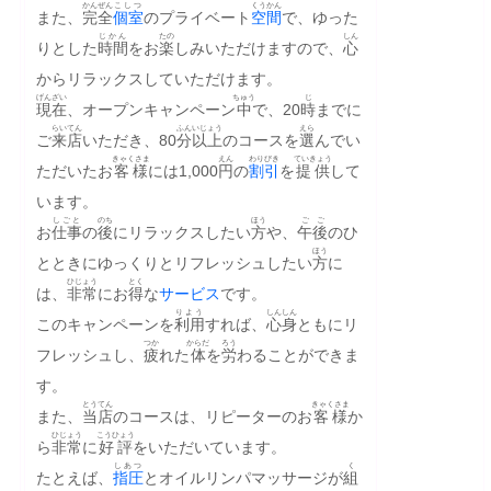
かんぜん
こしつ
くうかん
また、
完全
個室
のプライベート
空間
で、ゆった
じかん
たの
しん
りとした
時間
をお
楽
しみいただけますので、
心
からリラックスしていただけます。
げんざい
ちゅう
じ
現在
、オープンキャンペーン
中
で、20
時
までに
らいてん
ふん
いじょう
えら
ご
来店
いただき、80
分
以上
のコースを
選
んでい
きゃくさま
えん
わりびき
ていきょう
ただいたお
客様
には1,000
円
の
割引
を
提供
して
います。
しごと
のち
ほう
ごご
お
仕事
の
後
にリラックスしたい
方
や、
午後
のひ
ほう
とときにゆっくりとリフレッシュしたい
方
に
ひじょう
とく
は、
非常
にお
得
な
サービス
です。
りよう
しんしん
このキャンペーンを
利用
すれば、
心身
ともにリ
つか
からだ
ろう
フレッシュし、
疲
れた
体
を
労
わることができま
す。
とうてん
きゃくさま
また、
当店
のコースは、リピーターのお
客様
か
ひじょう
こうひょう
ら
非常
に
好評
をいただいています。
しあつ
く
たとえば、
指圧
とオイルリンパマッサージが
組