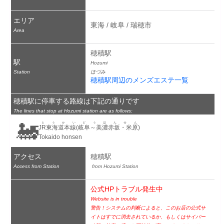
エリア
東海 / 岐阜 / 瑞穂市
Area
穂積駅
駅
Hozumi
Station
ほづみ
穂積駅周辺のメンズエステ一覧
穂積駅に停車する路線は下記の通りです
The lines that stop at Hozumi station are as follows:
🚂
とうかいどうほんせん
JR東海道本線(岐阜～美濃赤坂・米原)
Tokaido honsen
アクセス
穂積駅
Access from Station
 from Hozumi Station
公式HPトラブル発生中
Website is in trouble
警告！システムの判断によると、このお店の公式サ
イトはすでに消去されているか、もしくはサイバー