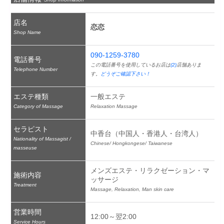
店名
恋恋
Shop Name
090-1259-3780
電話番号
この電話番号を使用しているお店は
(2)
店舗ありま
Telephone Number
す。
どうぞご確認下さい！
エステ種類
一般エステ
Category of Massage
Relaxation Massage
セラピスト
中香台（中国人・香港人・台湾人）
Nationality of Massagist /
Chinese/ Hongkongese/ Taiwanese
masseuse
メンズエステ・リラクゼーション・マ
施術内容
ッサージ
Treatment
Massage, Relaxation, Man skin care
営業時間
12:00～翌2:00
Service Hours