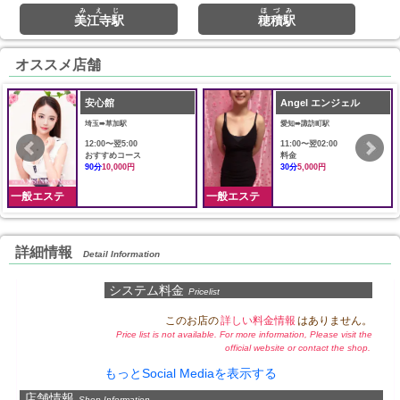
みえじ
ほづみ
美江寺駅
穂積駅
オススメ店舗
安心館
Angel エンジェル
埼玉➠草加駅
愛知➠諏訪町駅
12:00〜翌5:00
11:00〜翌02:00
おすすめコース
料金
90分
10,000円
30分
5,000円
一般エステ
一般エステ
詳細情報
Detail Information
システム料金
Pricelist
このお店の
詳しい料金情報
はありません。
Price list is not available. For more information, Please visit the
official website or contact the shop.
もっとSocial Mediaを表示する
店舗情報
Shop Information