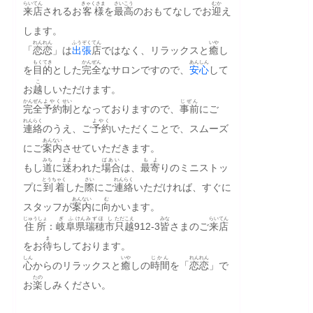
らいてん
きゃくさま
さいこう
むか
来店
されるお
客様
を
最高
のおもてなしでお
迎
え
します。
れんれん
ふうぞく
てん
いや
「
恋恋
」は
出張
店
ではなく、リラックスと
癒
し
もくてき
かんぜん
あんしん
を
目的
とした
完全
なサロンですので、
安心
して
こ
お
越
しいただけます。
かんぜん
よやく
せい
じぜん
完全
予約
制
となっておりますので、
事前
にご
れんらく
よやく
連絡
のうえ、ご
予約
いただくことで、スムーズ
あんない
にご
案内
させていただきます。
みち
まよ
ばあい
もよ
もし
道
に
迷
われた
場合
は、
最寄
りのミニストッ
とうちゃく
さい
れんらく
プに
到着
した
際
にご
連絡
いただければ、すぐに
あんない
む
スタッフが
案内
に
向
かいます。
じゅうしょ
ぎふ
けん
みずほ
し
ただこえ
みな
らいてん
住所
：
岐阜
県
瑞穂
市
只越
912-3
皆
さまのご
来店
ま
をお
待
ちしております。
しん
いや
じかん
れんれん
心
からのリラックスと
癒
しの
時間
を「
恋恋
」で
たの
お
楽
しみください。