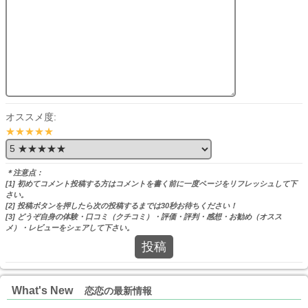
オススメ度:
★★★★★
＊注意点：
[1] 初めてコメント投稿する方はコメントを書く前に一度ページをリフレッシュして下
さい。
[2] 投稿ボタンを押したら次の投稿するまでは30秒お待ちください！
[3] どうぞ自身の体験・口コミ（クチコミ）・評価・評判・感想・お勧め（オスス
メ）・レビューをシェアして下さい。
投稿
What's New
恋恋の最新情報