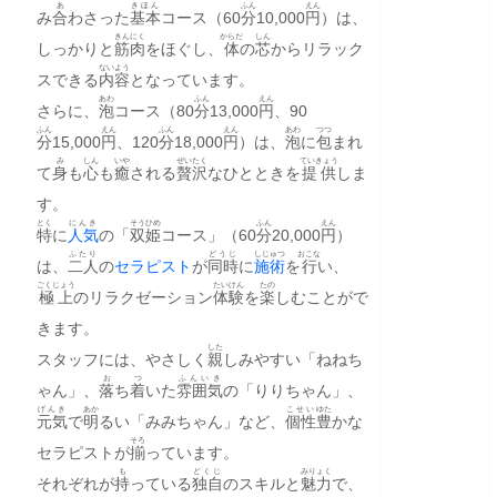
あ
きほん
ふん
えん
み
合
わさった
基本
コース（60
分
10,000
円
）は、
きんにく
からだ
しん
しっかりと
筋肉
をほぐし、
体
の
芯
からリラック
ないよう
スできる
内容
となっています。
あわ
ふん
えん
さらに、
泡
コース（80
分
13,000
円
、90
ふん
えん
ふん
えん
あわ
つつ
分
15,000
円
、120
分
18,000
円
）は、
泡
に
包
まれ
み
しん
いや
ぜいたく
ていきょう
て
身
も
心
も
癒
される
贅沢
なひとときを
提供
しま
す。
とく
にんき
そう
ひめ
ふん
えん
特
に
人気
の「
双
姫
コース」（60
分
20,000
円
）
ふたり
どうじ
しじゅつ
おこな
は、
二人
の
セラピスト
が
同時
に
施術
を
行
い、
ごくじょう
たいけん
たの
極上
のリラクゼーション
体験
を
楽
しむことがで
きます。
した
スタッフには、やさしく
親
しみやすい「ねねち
お
つ
ふんいき
ゃん」、
落
ち
着
いた
雰囲気
の「りりちゃん」、
げんき
あか
こせい
ゆた
元気
で
明
るい「みみちゃん」など、
個性
豊
かな
そろ
セラピストが
揃
っています。
も
どくじ
みりょく
それぞれが
持
っている
独自
のスキルと
魅力
で、