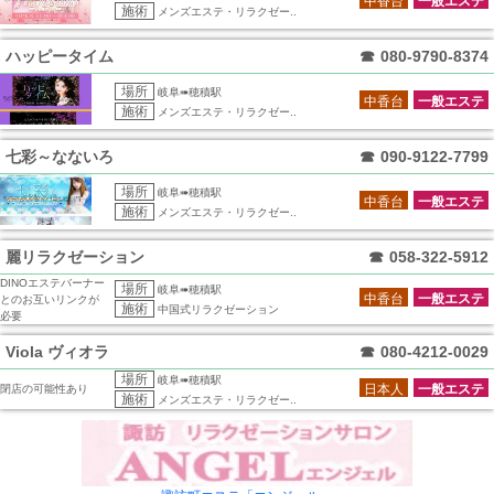
中香台
一般エステ
施術
メンズエステ・リラクゼー..
ハッピータイム
☎
080-9790-8374
場所
岐阜➠穂積駅
中香台
一般エステ
施術
メンズエステ・リラクゼー..
七彩～なないろ
☎
090-9122-7799
場所
岐阜➠穂積駅
中香台
一般エステ
施術
メンズエステ・リラクゼー..
麗リラクゼーション
☎
058-322-5912
DINOエステバーナー
場所
岐阜➠穂積駅
中香台
一般エステ
とのお互いリンクが
施術
中国式リラクゼーション
必要
Viola ヴィオラ
☎
080-4212-0029
場所
岐阜➠穂積駅
日本人
一般エステ
閉店の可能性あり
施術
メンズエステ・リラクゼー..