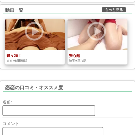
もっと見る
動画一覧
蝶々20！
安心館
東京➠飯田橋駅
埼玉➠草加駅
恋恋の口コミ・オススメ度
名前:
コメント: