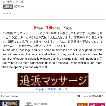
2025年01月02日
岐阜➠
新店舗
ページ：1
9
185
7
営業、
不明、
閉店
この地域ではマッサージ・SPAサロン事業は依然として好調です。利用者はサ
ービスを楽しみ、その対価を支払う意欲があります。営業中サロン数は9件
で、閉店サロン数7件を上回っています。 さらに、営業状況が不明なサロンは
185件あり、営業中サロン数9件を上回っています。
In this area, massage and SPA salon businesses are still very good, people
are still enjoying the service and willing to pay for it, as you can see the
number of opening salons is 9, more than the closing salon with number of 7.
Sadly there are more salons with uncertain status out there which is 185, more
than the opening salons which is 9.
追浜駅「追浜マッサージ」
Love Time
☎
070-2835-5071
場所
岐阜➠穂積駅
中香台
一般エステ