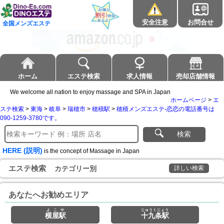
安全注意
お問合せ
全国メンズエステ
ホーム
エステ検索
求人情報
売却店舗情報
We welcome all nation to enjoy massage and SPA in Japan
ホームページ
>
エ
ステ検索
>
東海
>
岐阜
>
瑞穂市
>
穂積駅
>
穂積メンズエステ-恋恋の電話番号は
090-1259-3780です。
検索
HERE (説明)
is the concept of Massage in Japan
エステ検索
カテゴリー別
詳しい検索
あなたへお勧めエリア
よこや
じゅうくじょう
横屋駅
十九条駅