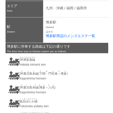
エリア
九州・沖縄 / 福岡 / 福岡市
Area
博多駅
駅
Hakata
Station
はかた
博多駅周辺のメンズエステ一覧
博多駅に停車する路線は下記の通りです
The lines that stop at Hakata station are as follows:
🚂
はかたみなみせん
JR博多南線
Hakata minami sen
🚂
かごしまほんせん
JR鹿児島本線(下関・門司港～博多)
Kagoshima honsen
🚂
かごしまほんせん
JR鹿児島本線(博多～八代)
Kagoshima honsen
🚂
ふくほくゆたかせん
福北ゆたか線
Fukuhoku yutaka sen
ふくおかしえいちかてつくうこうせん