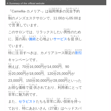
A Summary of the official website
ふくおか
はかた
かんぜん
よやく
『Camellia-カメリア-』は
福岡
博多
の
完全
予約
せい
制
のメンズエステサロンで、11:00から05:00ま
えいぎょう
で
営業
しています。
だんせい
このサロンでは、リラックスしたい
男性
のため
しつ
たか
しじゅつ
ここち
ていきょう
に、
質
の
高
い
施術
と
心地
よい
サービス
を
提供
し
ています。
とく
ちゅうもく
げんてい
わりびき
特
に
注目
すべきは、カメリアコース
限定
の
割引
キャンペーンです。
たと
ふん
えん
えん
例
えば、70
分
16,000
円
が14,000
円
、90
ふん
えん
えん
ふん
えん
分
20,000
円
が18,000
円
、120
分
25,000
円
が
えん
ふん
えん
えん
23,000
円
、150
分
30,000
円
が28,000
円
といった
とく
かかく
ていきょう
りよう
しゃ
お
得
な
価格
で
提供
されており、
利用
者
にとって
ひじょう
みりょく
てき
非常
に
魅力
的
です。
ひじょう
たか
ぎじゅつ
も
また、
セラピスト
たちも
非常
に
高
い
技術
を
持
っ
とく
さい
ており、
特
にあおいさん（27
歳
）はヘッドスパ