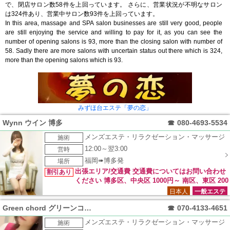
で、閉店サロン数58件を上回っています。 さらに、営業状況が不明なサロン
は324件あり、営業中サロン数93件を上回っています。
In this area, massage and SPA salon businesses are still very good, people
are still enjoying the service and willing to pay for it, as you can see the
number of opening salons is 93, more than the closing salon with number of
58. Sadly there are more salons with uncertain status out there which is 324,
more than the opening salons which is 93.
みずほ台エステ「夢の恋」
Wynn ウイン 博多
☎
080-4693-5534
メンズエステ・リラクゼーション・マッサージ
施術
12:00～翌3:00
営時
福岡➠博多発
場所
出張エリア/交通費 交通費についてはお問い合わせ
割引あり
ください 博多区、中央区 1000円～ 南区、東区 200
0円～ 西区、早良区、城南区 3000円～ チェンジ 3000円 キャ
日本人
一般エステ
ンセル 3000円交通費
Green chord グリーンコード
☎
070-4133-4651
メンズエステ・リラクゼーション・マッサージ
施術