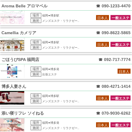
Aroma Belle アロマベル
☎
090-1233-4470
場所
福岡➠博多駅
日本人
一般エステ
施術
メンズエステ・リラクゼー..
Camellia カメリア
☎
090-8622-5865
場所
福岡➠博多駅
日本人
一般エステ
施術
メンズエステ・リラクゼー..
ごほうびSPA 福岡店
☎
092-717-7774
場所
福岡➠博多発
日本人
施術
出張エステ
博多人妻さん
☎
080-4271-1414
場所
福岡➠博多駅
日本人
一般エステ
施術
メンズエステ・リラクゼー..
添い寝リフレ ソイねる
☎
070-9030-6262
場所
福岡➠博多発
日本人
一般エステ
施術
メンズエステ・リラクゼー..