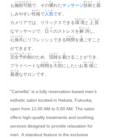
しじゅつ
かのう
すぐ
ぎじゅつ
した
も
施術
可能
で、その
優
れた
マッサージ
技術
と
親
せいかく
にんき
しみやすい
性格
で
人気
です。
かんきょう
じょうしつ
カメリアでは、リラックスできる
環境
と
上質
ひび
かいしょう
なマッサージで、
日々
のストレスを
解消
し、
しんしん
ども
じかん
す
心身
共
にリフレッシュできる
時間
を
過
ごすこと
ができます。
かんぜん
よやく
せい
こんざつ
さ
完全
予約
制
のため、
混雑
を
避
けることができ、
じかん
たいせつ
きゃくさま
プライベートな
時間
を
大切
にしたいお
客様
に
さいてき
最適
なサロンです。
"Camellia" is a fully reservation-based men’s 
esthetic salon located in Hakata, Fukuoka, 
open from 11:00 AM to 5:00 AM. The salon 
offers high-quality treatments and soothing 
services designed to provide relaxation for 
men. A standout feature is the exclusive 