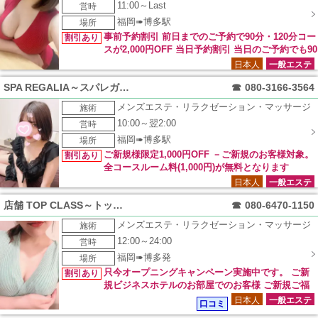
11:00～Last
営時
福岡➠博多駅
場所
事前予約割引 前日までのご予約で90分・120分コー
割引あり
スが2,000円OFF 当日予約割引 当日のご予約でも90
分・120分コースが1,000円OFF！！
日本人
一般エステ
SPA REGALIA～スパレガリア～
☎
080-3166-3564
メンズエステ・リラクゼーション・マッサージ
施術
10:00～翌2:00
営時
福岡➠博多駅
場所
ご新規様限定1,000円OFF －ご新規のお客様対象。
割引あり
全コースルーム料(1,000円)が無料となります
日本人
一般エステ
店舗 TOP CLASS～トップクラス～
☎
080-6470-1150
メンズエステ・リラクゼーション・マッサージ
施術
12:00～24:00
営時
福岡➠博多発
場所
只今オープニングキャンペーン実施中です。 ご新
割引あり
規ビジネスホテルのお部屋でのお客様 ご新規ご福
岡市内中心部のご自宅のお客様 リピートご利用の皆様 ※通常
日本人
一般エステ
口コミ
価格より5000円オフ！