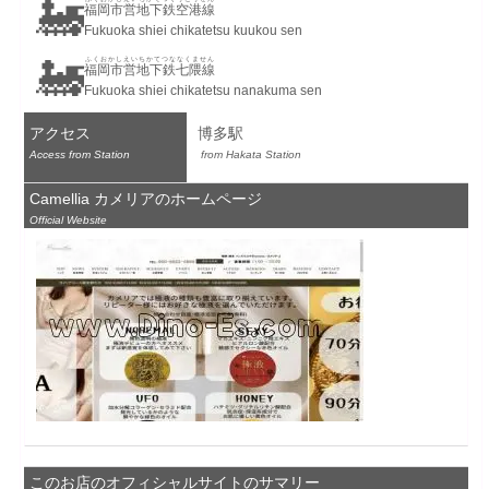
🚂
福岡市営地下鉄空港線
Fukuoka shiei chikatetsu kuukou sen
🚂
ふくおかしえいちかてつななくません
福岡市営地下鉄七隈線
Fukuoka shiei chikatetsu nanakuma sen
アクセス
博多駅
Access from Station
 from Hakata Station
Camellia カメリアのホームページ
Official Website
このお店のオフィシャルサイトのサマリー