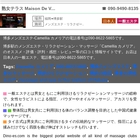
熟女テラス Maison De Voce
☎
090-9490-8135
場所
福岡➠博多駅
日本人
一般エステ
施術
メンズエステ・リラクゼー..
博多メンズエステ-Camellia カメリアの電話番号は090-8622-5865です。
博多駅のメンズエステ・リラクゼーション・マッサージ「Camellia カメリア」
のオススメ・評価・評判・感想・レビュー等の口コミ情報サイトです。お店は
日本人の一般エステ、電話番号は090-8622-5865です。
Tags:
Camellia カメリア
,
090-8622-5865
,
博多のメンズエステ
,
博
多のマッサージ
,
博多のリラクゼーション
,
博多の指圧
,
博多の男性
エステ
,
massage and spa in the station of Hakata
,
▇
一般エステとは男女ともにご利用頂けるリラクゼーションマッサージの総称
で、女性セラピストによる指圧、パウダーやオイルマッサージ、アカスリを受
けられます。
▇
▇
整体院は男女共にご利用頂ける体のバランス調整を目的とした中国式健康
マッサージです。
▇
タイ古式は男女共にご利用頂けるタイの伝統的なマッサージで、指圧による
揉みだけでなく四肢を曲げ伸ばすストレッチも行います。
Dino-es.com is the biggest portal website of all kind of massage clubs