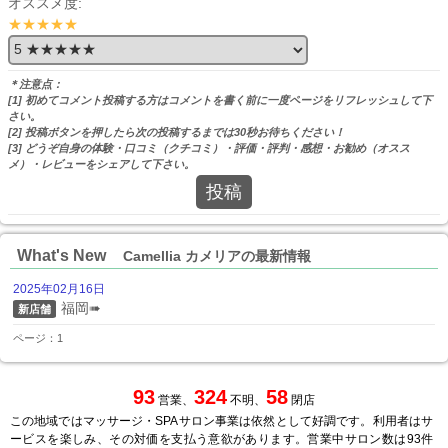
オススメ度:
★★★★★
＊注意点：
[1] 初めてコメント投稿する方はコメントを書く前に一度ページをリフレッシュして下
さい。
[2] 投稿ボタンを押したら次の投稿するまでは30秒お待ちください！
[3] どうぞ自身の体験・口コミ（クチコミ）・評価・評判・感想・お勧め（オスス
メ）・レビューをシェアして下さい。
投稿
What's New
Camellia カメリアの最新情報
2025年02月16日
福岡➠
新店舗
ページ：1
93
324
58
営業、
不明、
閉店
この地域ではマッサージ・SPAサロン事業は依然として好調です。利用者はサ
ービスを楽しみ、その対価を支払う意欲があります。営業中サロン数は93件