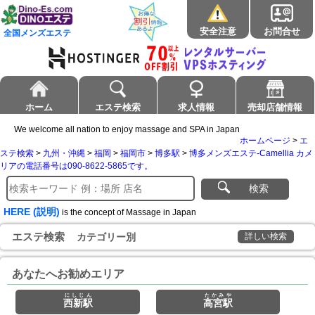
安全注意
お問合せ
全国メンズエステ
ホーム
エステ検索
求人情報
売却店舗情報
We welcome all nation to enjoy massage and SPA in Japan
ホームページ
>
エ
ステ検索
>
九州・沖縄
>
福岡
>
福岡市
>
博多駅
>
博多メンズエステ-Camellia カメ
リアの電話番号は090-8622-5865です。
検索
HERE (説明)
is the concept of Massage in Japan
エステ検索
カテゴリー別
詳しい検索
あなたへお勧めエリア
にしじん
たかみや
西新駅
高宮駅