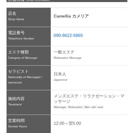
店名
Camellia カメリア
Shop Name
電話番号
090-8622-5865
Telephone Number
エステ種類
一般エステ
Category of Massage
Relaxation Massage
セラピスト
日本人
Nationality of Massagist /
Japanese
masseuse
メンズエステ・リラクゼーション・マ
施術内容
ッサージ
Treatment
Massage, Relaxation, Man skin care
営業時間
12:00～翌5:00
Service Hours