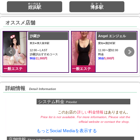
めいのはま
はかた
姪浜駅
博多駅
オススメ店舗
沙羅沙
Angel エンジェル
東京➠東久留米駅
愛知➠諏訪町駅
12:00～LAST
11:00〜翌02:00
沙羅沙おすすめコース
料金
90分
11,000円
30分
5,000円
一般エステ
一般エステ
詳細情報
Detail Information
システム料金
Pricelist
このお店の
詳しい料金情報
はありません。
Price list is not available. For more information, Please visit the
official website or contact the shop.
もっとSocial Mediaを表示する
店舗情報
Shop Information