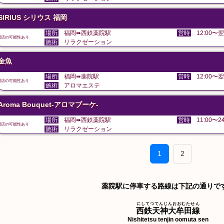
SIRIUS シリウス 福岡
場所
福岡➠西鉄薬院駅
営時
12:00〜翌
閉店の可能性あり
施術
リラクゼーション
金魚
場所
福岡➠薬院駅
営時
12:00〜翌
閉店の可能性あり
施術
アロマエステ
Aroma Bouquet-アロマブーケ-
場所
福岡➠西鉄薬院駅
営時
11:00〜24
閉店の可能性あり
施術
リラクゼーション
1
2
薬院駅に停車する路線は下記の通りで
にしてつてんじんおおむたせん
西鉄天神大牟田線
Nishitetsu tenjin oomuta sen