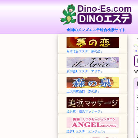
全国のメンズエステ総合検索サイト
ホ
ョ
みずほ台エステ「夢の恋」
新御徒町エステ「アリア」
Wh
上大岡駅西口「森の泉」
追浜駅「追浜マッサージ」
諏訪町エステ「エンジェル」