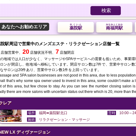
検索
やくいん
みなみふくおか
あなたへお勧めエリア
薬院駅
南福岡駅
薬院駅周辺で営業中のメンズエステ・リラクゼーション店舗一覧
20
7
店舗営業中、
店舗状況不明、
店舗閉店
の地域では人口が少なく、マッサージやSPAサービスへの需要も低いため、事業
ロンが閉店し、他地域へ移転しています。閉店サロン数は7件で、営業中サロン数
なサロンは20件あり、営業中サロン数1件を上回っています。
ssage and SPA salon businesses are not good in this area, due to less population
all that’s why some spa owner used to invest in this area, some couldn’t make a 
t of this area, but few chose to stay. As you can see the number closing salon i
dly there are more salons with uncertain status out there which is 20, more than th
クレア
場所
福岡➠薬院駅北口
営時
10:00～24
施術
リラクゼーション・マッサージ
NEW LX ディヴァージョン