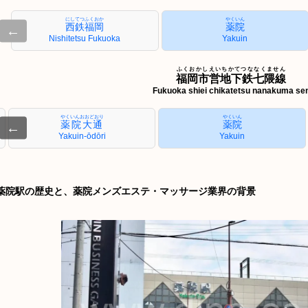
にしてつふくおか
やくいん
西鉄福岡
薬院
←
Nishitetsu Fukuoka
Yakuin
ふくおかしえいちかてつななくません
福岡市営地下鉄七隈線
Fukuoka shiei chikatetsu nanakuma se
やくいんおおどおり
やくいん
薬院大通
薬院
←
Yakuin-ōdōri
Yakuin
薬院駅の歴史と、薬院メンズエステ・マッサージ業界の背景