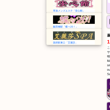
草加メンズエステ「安心館」
飯田橋駅「蝶々20！」
1
国府駅東口「艾麗莎」
こ
サ
明
Ma
sm
ou
Sa