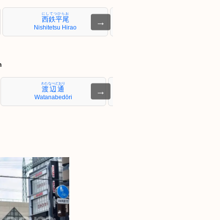
にしてつひらお
たかみや
西鉄平尾
高宮
→
Nishitetsu Hirao
Takamiya
n
わたなべどおり
てんじんみなみ
渡辺通
天神南
→
Watanabedōri
Tenjin-minami