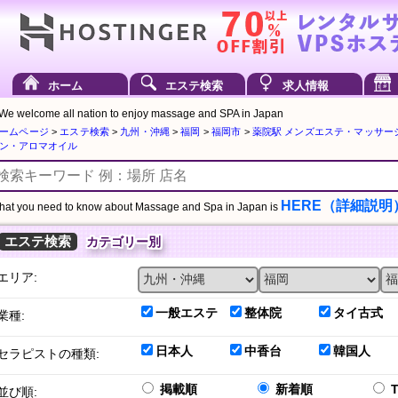
ホーム
エステ検索
求人情報
We welcome all nation to enjoy massage and SPA in Japan
ームページ
>
エステ検索
>
九州・沖縄
>
福岡
>
福岡市
>
薬院駅 メンズエステ・マッサー
ン・アロマオイル
HERE（詳細説明
at you need to know about Massage and Spa in Japan is
エステ検索
カテゴリー別
エリア:
一般エステ
整体院
タイ古式
業種:
日本人
中香台
韓国人
セラピストの種類:
掲載順
新着順
並び順: