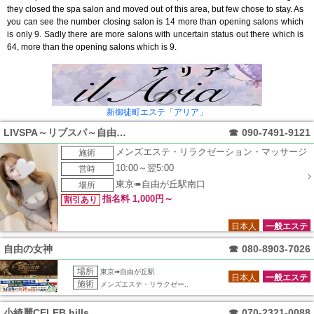
they closed the spa salon and moved out of this area, but few chose to stay. As
you can see the number closing salon is 14 more than opening salons which
is only 9. Sadly there are more salons with uncertain status out there which is
64, more than the opening salons which is 9.
新御徒町エステ「アリア」
LIVSPA～リブスパ～自由が丘ルーム
☎
090-7491-9121
メンズエステ・リラクゼーション・マッサージ
施術
10:00～翌5:00
営時
東京➠自由が丘駅南口
場所
指名料 1,000円～
割引あり
日本人
一般エステ
自由の女神
☎
080-8903-7026
場所
東京➠自由が丘駅
日本人
一般エステ
施術
メンズエステ・リラクゼー..
小綺麗CELEB hills
☎
070-2321-0088