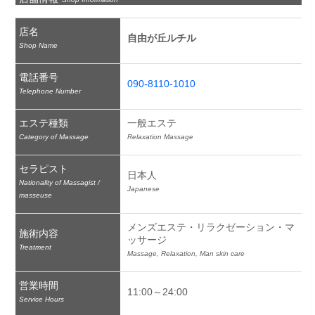
店名
自由が丘ルチル
Shop Name
電話番号
090-8110-1010
Telephone Number
エステ種類
一般エステ
Category of Massage
Relaxation Massage
セラピスト
日本人
Nationality of Massagist /
Japanese
masseuse
メンズエステ・リラクゼーション・マ
施術内容
ッサージ
Treatment
Massage, Relaxation, Man skin care
営業時間
11:00～24:00
Service Hours