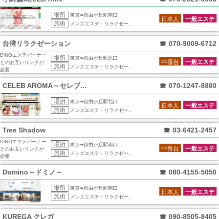
場所
東京➠自由が丘駅南口
日本人
一般エステ
施術
メンズエステ・リラクゼー..
台湾リラクゼーション
☎
070-9009-6712
DINOエステバーナー
場所
東京➠自由が丘駅北口
中香台
一般エステ
とのお互いリンクが
施術
メンズエステ・リラクゼー..
必要
CELEB AROMA～セレブアロマ～自
☎
070-1247-8880
場所
東京➠自由が丘駅北口
日本人
一般エステ
施術
メンズエステ・リラクゼー..
Tree Shadow
☎
03-6421-2457
DINOエステバーナー
場所
東京➠自由が丘駅南口
中香台
一般エステ
とのお互いリンクが
施術
メンズエステ・リラクゼー..
必要
Domino～ドミノ～
☎
080-4155-5050
場所
東京➠自由が丘駅南口
日本人
一般エステ
施術
メンズエステ・リラクゼー..
KUREGA クレガ
☎
090-8505-8405