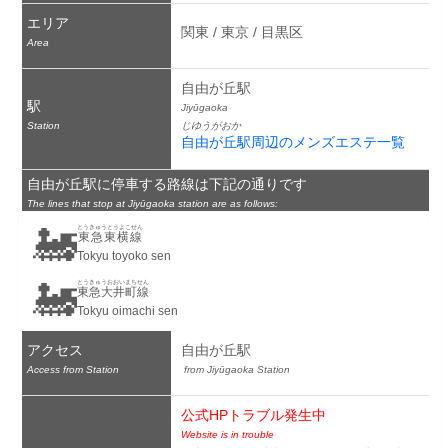
エリア
関東 / 東京 / 目黒区
Area
自由が丘駅
駅
Jiyūgaoka
Station
じゆうがおか
自由が丘駅周辺のメンズエステ一覧
自由が丘駅に停車する路線は下記の通りです
The lines that stop at Jiyūgaoka station are as follows:
🚂
とうきゅうとうよこせん
東急東横線
Tokyu toyoko sen
🚂
とうきゅうおおいまちせん
東急大井町線
Tokyu oimachi sen
アクセス
自由が丘駅
Access from Station
 from Jiyūgaoka Station
公式HPトラブル発生中
Website is in trouble