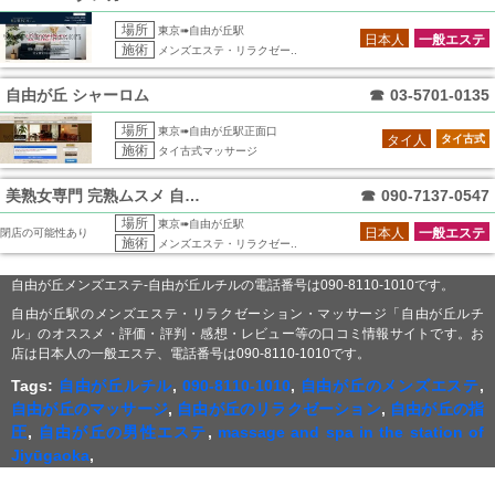
場所
東京➠自由が丘駅
日本人
一般エステ
施術
メンズエステ・リラクゼー..
自由が丘 シャーロム
☎
03-5701-0135
場所
東京➠自由が丘駅正面口
タイ人
タイ古式
施術
タイ古式マッサージ
美熟女専門 完熟ムスメ 自由が丘店
☎
090-7137-0547
場所
東京➠自由が丘駅
日本人
一般エステ
閉店の可能性あり
施術
メンズエステ・リラクゼー..
自由が丘メンズエステ-自由が丘ルチルの電話番号は090-8110-1010です。
自由が丘駅のメンズエステ・リラクゼーション・マッサージ「自由が丘ルチ
ル」のオススメ・評価・評判・感想・レビュー等の口コミ情報サイトです。お
店は日本人の一般エステ、電話番号は090-8110-1010です。
Tags:
自由が丘ルチル
,
090-8110-1010
,
自由が丘のメンズエステ
,
自由が丘のマッサージ
,
自由が丘のリラクゼーション
,
自由が丘の指
圧
,
自由が丘の男性エステ
,
massage and spa in the station of
Jiyūgaoka
,