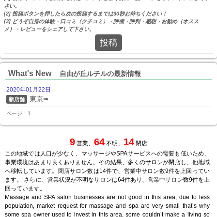
さい。
[2] 投稿ボタンを押したら次の投稿するまでは30秒お待ちください！
[3] どうぞ自身の体験・口コミ（クチコミ）・評価・評判・感想・お勧め（オスス
メ）・レビューをシェアして下さい。
投稿
What's New
自由が丘ルチルの最新情報
2020年01月22日
東京➠
新店舗
ページ：1
9
64
14
営業、
不明、
閉店
この地域では人口が少なく、マッサージやSPAサービスへの需要も低いため、
事業環境はあまり良くありません。その結果、多くのサロンが閉店し、他地域
へ移転しています。閉店サロン数は14件で、営業中サロン数9件を上回ってい
ます。 さらに、営業状況が不明なサロンは64件あり、営業中サロン数9件を上
回っています。
Massage and SPA salon businesses are not good in this area, due to less
population, market request for massage and spa are very small that’s why
some spa owner used to invest in this area, some couldn’t make a living so