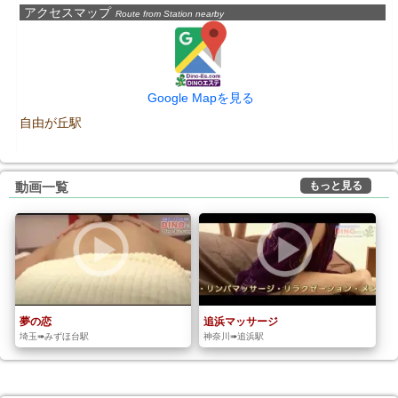
アクセスマップ
Route from Station nearby
Google Mapを見る
自由が丘駅
もっと見る
動画一覧
夢の恋
追浜マッサージ
埼玉➠みずほ台駅
神奈川➠追浜駅