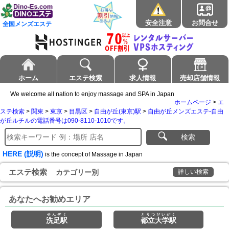
安全注意
お問合せ
全国メンズエステ
ホーム
エステ検索
求人情報
売却店舗情報
We welcome all nation to enjoy massage and SPA in Japan
ホームページ
>
エ
ステ検索
>
関東
>
東京
>
目黒区
>
自由が丘(東京)駅
>
自由が丘メンズエステ-自由
が丘ルチルの電話番号は090-8110-1010です。
検索
HERE (説明)
is the concept of Massage in Japan
エステ検索
カテゴリー別
詳しい検索
あなたへお勧めエリア
せんぞく
とりつだいがく
洗足駅
都立大学駅