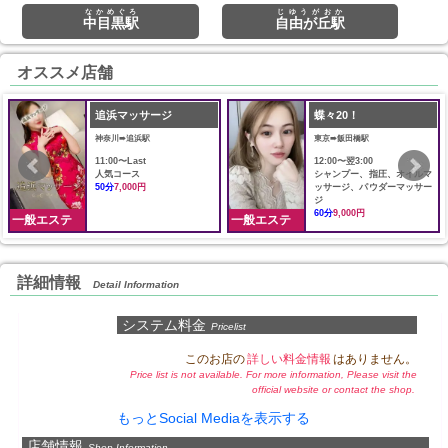
なかめぐろ
じゆうがおか
中目黒駅
自由が丘駅
オススメ店舗
追浜マッサージ
蝶々20！
神奈川➠追浜駅
東京➠飯田橋駅
11:00〜Last
12:00〜翌3:00
人気コース
シャンプー、指圧、オイルマ
50分
7,000円
ッサージ、パウダーマッサー
ジ
60分
9,000円
一般エステ
一般エステ
詳細情報
Detail Information
システム料金
Pricelist
このお店の
詳しい料金情報
はありません。
Price list is not available. For more information, Please visit the
official website or contact the shop.
もっとSocial Mediaを表示する
店舗情報
Shop Information