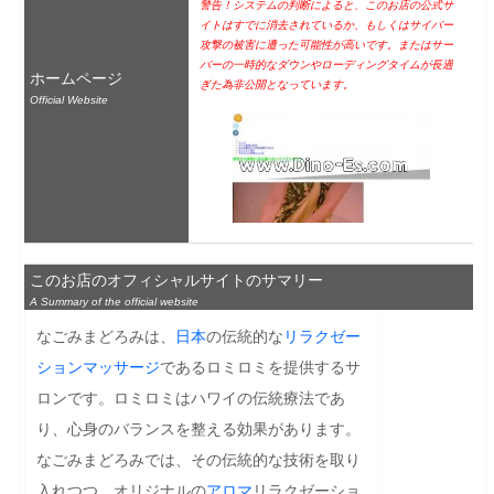
警告！システムの判断によると、このお店の公式サ
イトはすでに消去されているか、もしくはサイバー
攻撃の被害に遭った可能性が高いです。またはサー
バーの一時的なダウンやローディングタイムが長過
ホームページ
ぎた為非公開となっています。
Official Website
このお店のオフィシャルサイトのサマリー
A Summary of the official website
なごみまどろみは、
日本
の伝統的な
リラクゼー
ション
マッサージ
であるロミロミを提供するサ
ロンです。ロミロミはハワイの伝統療法であ
り、心身のバランスを整える効果があります。
なごみまどろみでは、その伝統的な技術を取り
入れつつ、オリジナルの
アロマ
リラクゼーショ