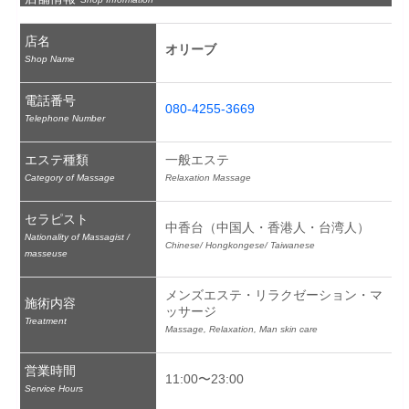
店名
オリーブ
Shop Name
電話番号
080-4255-3669
Telephone Number
エステ種類
一般エステ
Category of Massage
Relaxation Massage
セラピスト
中香台（中国人・香港人・台湾人）
Nationality of Massagist /
Chinese/ Hongkongese/ Taiwanese
masseuse
メンズエステ・リラクゼーション・マ
施術内容
ッサージ
Treatment
Massage, Relaxation, Man skin care
営業時間
11:00〜23:00
Service Hours