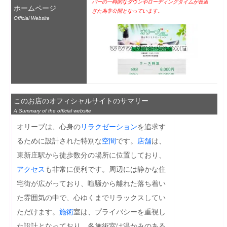
バーの一時的なダウンやローディングタイムが長過
ホームページ
ぎた為非公開となっています。
Official Website
このお店のオフィシャルサイトのサマリー
A Summary of the official website
オリーブは、心身の
リラクゼーション
を追求す
るために設計された特別な
空間
です。
店舗
は、
東新庄駅から徒歩数分の場所に位置しており、
アクセス
も非常に便利です。周辺には静かな住
宅街が広がっており、喧騒から離れた落ち着い
た雰囲気の中で、心ゆくまでリラックスしてい
ただけます。
施術
室は、プライバシーを重視し
た設計となっており、各施術室は温かみのある