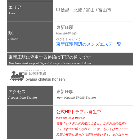
エリア
甲信越・北陸 / 富山 / 富山市
Area
東新庄駅
駅
Higashi-Shinjō
Station
ひがししんじょう
東新庄駅周辺のメンズエステ一覧
東新庄駅に停車する路線は下記の通りです
The lines that stop at Higashi-Shinjō station are as follows:
🚂
とやまちてつほんせん
富山地鉄本線
Toyama chitetsu honsen
アクセス
東新庄駅
Access from Station
 from Higashi-Shinjō Station
公式HPトラブル発生中
Website is in trouble
警告！システムの判断によると、このお店の公式サ
イトはすでに消去されているか、もしくはサイバー
攻撃の被害に遭った可能性が高いです。またはサー