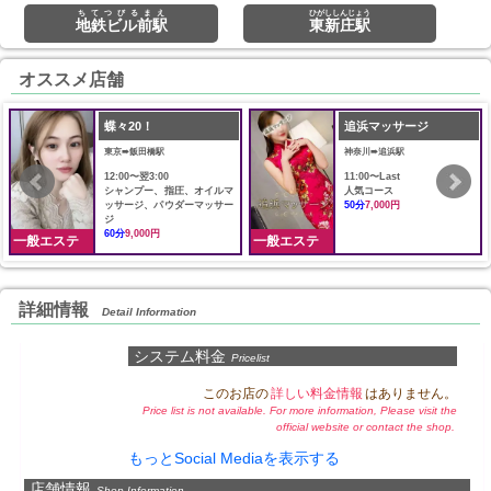
ちてつびるまえ
ひがししんじょう
地鉄ビル前駅
東新庄駅
オススメ店舗
蝶々20！
追浜マッサージ
東京➠飯田橋駅
神奈川➠追浜駅
12:00〜翌3:00
11:00〜Last
シャンプー、指圧、オイルマ
人気コース
ッサージ、パウダーマッサー
50分
7,000円
ジ
60分
9,000円
一般エステ
一般エステ
詳細情報
Detail Information
システム料金
Pricelist
このお店の
詳しい料金情報
はありません。
Price list is not available. For more information, Please visit the
official website or contact the shop.
もっとSocial Mediaを表示する
店舗情報
Shop Information