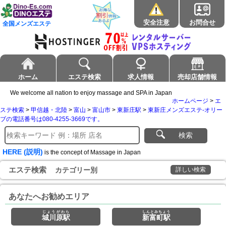
安全注意
お問合せ
全国メンズエステ
ホーム
エステ検索
求人情報
売却店舗情報
We welcome all nation to enjoy massage and SPA in Japan
ホームページ
>
エ
ステ検索
>
甲信越・北陸
>
富山
>
富山市
>
東新庄駅
>
東新庄メンズエステ-オリー
ブの電話番号は080-4255-3669です。
検索
HERE (説明)
is the concept of Massage in Japan
エステ検索
カテゴリー別
詳しい検索
あなたへお勧めエリア
じょうがわら
しんとみちょう
城川原駅
新富町駅