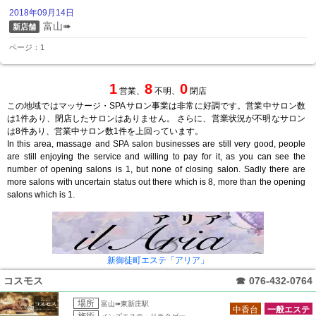
2018年09月14日
富山➠
新店舗
ページ：1
1
8
0
営業、
不明、
閉店
この地域ではマッサージ・SPAサロン事業は非常に好調です。営業中サロン数
は1件あり、閉店したサロンはありません。 さらに、営業状況が不明なサロン
は8件あり、営業中サロン数1件を上回っています。
In this area, massage and SPA salon businesses are still very good, people
are still enjoying the service and willing to pay for it, as you can see the
number of opening salons is 1, but none of closing salon. Sadly there are
more salons with uncertain status out there which is 8, more than the opening
salons which is 1.
新御徒町エステ「アリア」
コスモス
☎
076-432-0764
場所
富山➠東新庄駅
中香台
一般エステ