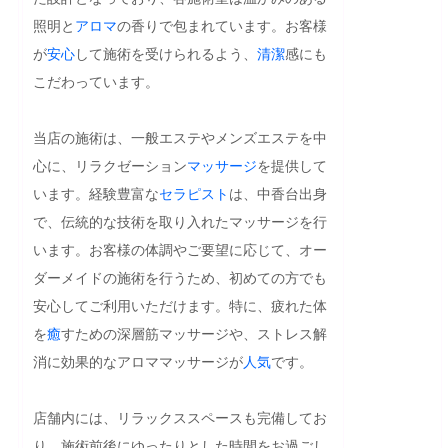
照明と
アロマ
の香りで包まれています。お客様
が
安心
して施術を受けられるよう、
清潔
感にも
こだわっています。

当店の施術は、一般エステやメンズエステを中
心に、リラクゼーション
マッサージ
を提供して
います。経験豊富な
セラピスト
は、中香台出身
で、伝統的な技術を取り入れたマッサージを行
います。お客様の体調やご要望に応じて、オー
ダーメイドの施術を行うため、初めての方でも
安心してご利用いただけます。特に、疲れた体
を
癒
すための深層筋マッサージや、ストレス解
消に効果的なアロママッサージが
人気
です。

店舗内には、リラックススペースも完備してお
り、施術前後にゆったりとした時間をお過ごし