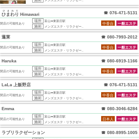
施術
メンズエステ・リラクゼー..
ひまわり
☎
076-471-5131
ひまわり
Himawari
場所
富山➠東新庄駅
中香台
一般エステ
閉店の可能性あり
施術
メンズエステ・リラクゼー..
蓬莱
☎
080-7993-2012
場所
富山➠東新庄駅
中香台
一般エステ
閉店の可能性あり
施術
メンズエステ・リラクゼー..
Haruka
☎
080-6919-1166
場所
富山➠東新庄駅
中香台
一般エステ
閉店の可能性あり
施術
メンズエステ・リラクゼー..
LaLa 上飯野店
☎
076-471-5131
場所
富山➠東新庄駅
中香台
一般エステ
閉店の可能性あり
施術
メンズエステ・リラクゼー..
Emma
☎
080-3046-6284
場所
富山➠東新庄駅
日本人
一般エステ
閉店の可能性あり
施術
メンズエステ・リラクゼー..
ラブリラクゼーション
☎
080-8995-1005