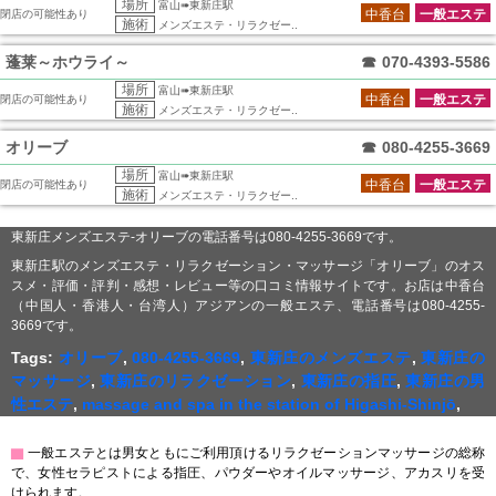
場所
富山➠東新庄駅
中香台
一般エステ
閉店の可能性あり
施術
メンズエステ・リラクゼー..
蓬莱～ホウライ～
☎
070-4393-5586
場所
富山➠東新庄駅
中香台
一般エステ
閉店の可能性あり
施術
メンズエステ・リラクゼー..
オリーブ
☎
080-4255-3669
場所
富山➠東新庄駅
中香台
一般エステ
閉店の可能性あり
施術
メンズエステ・リラクゼー..
東新庄メンズエステ-オリーブの電話番号は080-4255-3669です。
東新庄駅のメンズエステ・リラクゼーション・マッサージ「オリーブ」のオス
スメ・評価・評判・感想・レビュー等の口コミ情報サイトです。お店は中香台
（中国人・香港人・台湾人）アジアンの一般エステ、電話番号は080-4255-
3669です。
Tags:
オリーブ
,
080-4255-3669
,
東新庄のメンズエステ
,
東新庄の
マッサージ
,
東新庄のリラクゼーション
,
東新庄の指圧
,
東新庄の男
性エステ
,
massage and spa in the station of Higashi-Shinjō
,
▇
一般エステとは男女ともにご利用頂けるリラクゼーションマッサージの総称
で、女性セラピストによる指圧、パウダーやオイルマッサージ、アカスリを受
けられます。