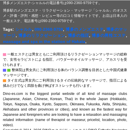
博多メンズエステ-シャルルの電話番号は090-2360-9759です。
博多駅のメンズエステ・リラクゼーション・マッサージ「シャルル」のオスス
メ・評価・評判・感想・レビュー等の口コミ情報サイトです。お店は日本人の
一般エステ、電話番号は090-2360-9759です。
Tags:
シャルル
,
090-2360-9759
,
博多のメンズエステ
,
博多のマッ
サージ
,
博多のリラクゼーション
,
博多の指圧
,
博多の男性エステ
,
massage and spa in the station of Hakata
,
▇
一般エステとは男女ともにご利用頂けるリラクゼーションマッサージの総称
で、女性セラピストによる指圧、パウダーやオイルマッサージ、アカスリを受
けられます。
▇
▇
整体院は男女共にご利用頂ける体のバランス調整を目的とした中国式健康
マッサージです。
▇
タイ古式は男女共にご利用頂けるタイの伝統的なマッサージで、指圧による
揉みだけでなく四肢を曲げ伸ばすストレッチも行います。
Dino-es.com is the biggest portal website of all kind of massage clubs
(Japanese, Asian, Chinese, Korean, Thai) in the whole Japan (Hokkaido,
Tokyo, Nagoya, Osaka, Kyoto, Sapporo, Okinawa, Fukuoka, Akita, Shinjuku,
Akihabara and other provinces or cities), and known as the fastest way for
Japanese and foreigners who are looking to have a relaxation and massaging
related information (name of therapist or masseur, pricelist, location, photo,
video).