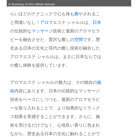
A Summary of the official website
らいほどのテクニックで心も体も
癒
やされるこ
と間違いなし！
アロマ
エステ シャルルは、
日本
の伝統的な
マッサージ
技術と最新のアロマセラ
ピーを融合させた、贅沢な癒しの
空間
です。歴
史ある日本の文化と現代の癒し技術が融合した
アロマエステ シャルルは、まさに日本ならでは
の癒し体験を提供しています。

アロマエステ シャルルの魅力は、その独自の
施
術
内容にあります。日本の伝統的なマッサージ
技術をベースにしつつも、最新のアロマセラピ
ーを取り入れることで、より効果的なリラック
ス効果を実感することができます。さらに、施
術を受けるだけでなく、心地良い香りに包まれ
ながら、歴史ある日本の文化に触れることがで