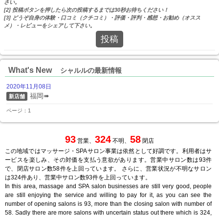
さい。
[2] 投稿ボタンを押したら次の投稿するまでは30秒お待ちください！
[3] どうぞ自身の体験・口コミ（クチコミ）・評価・評判・感想・お勧め（オスス
メ）・レビューをシェアして下さい。
投稿
What's New
シャルルの最新情報
2020年11月08日
福岡➠
新店舗
ページ：1
93
324
58
営業、
不明、
閉店
この地域ではマッサージ・SPAサロン事業は依然として好調です。利用者はサ
ービスを楽しみ、その対価を支払う意欲があります。営業中サロン数は93件
で、閉店サロン数58件を上回っています。 さらに、営業状況が不明なサロン
は324件あり、営業中サロン数93件を上回っています。
In this area, massage and SPA salon businesses are still very good, people
are still enjoying the service and willing to pay for it, as you can see the
number of opening salons is 93, more than the closing salon with number of
58. Sadly there are more salons with uncertain status out there which is 324,