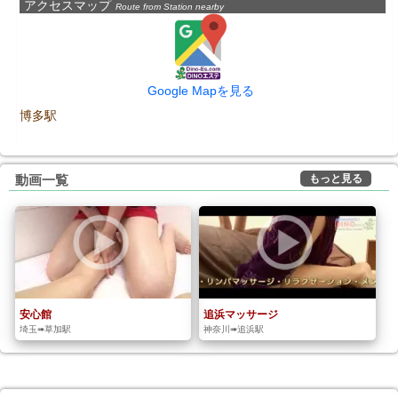
アクセスマップ
Route from Station nearby
Google Mapを見る
博多駅
もっと見る
動画一覧
安心館
追浜マッサージ
埼玉➠草加駅
神奈川➠追浜駅