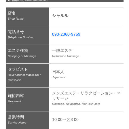
店名
シャルル
Shop Name
電話番号
090-2360-9759
Telephone Number
エステ種類
一般エステ
Category of Massage
Relaxation Massage
セラピスト
日本人
Nationality of Massagist /
Japanese
masseuse
メンズエステ・リラクゼーション・マ
施術内容
ッサージ
Treatment
Massage, Relaxation, Man skin care
営業時間
10:00～翌3:00
Service Hours