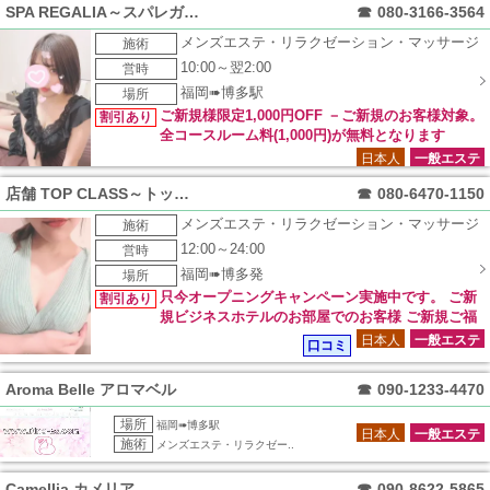
SPA REGALIA～スパレガリア～
☎
080-3166-3564
メンズエステ・リラクゼーション・マッサージ
施術
10:00～翌2:00
営時
福岡➠博多駅
場所
ご新規様限定1,000円OFF －ご新規のお客様対象。
割引あり
全コースルーム料(1,000円)が無料となります
日本人
一般エステ
店舗 TOP CLASS～トップクラス～
☎
080-6470-1150
メンズエステ・リラクゼーション・マッサージ
施術
12:00～24:00
営時
福岡➠博多発
場所
只今オープニングキャンペーン実施中です。 ご新
割引あり
規ビジネスホテルのお部屋でのお客様 ご新規ご福
岡市内中心部のご自宅のお客様 リピートご利用の皆様 ※通常
日本人
一般エステ
口コミ
価格より5000円オフ！
Aroma Belle アロマベル
☎
090-1233-4470
場所
福岡➠博多駅
日本人
一般エステ
施術
メンズエステ・リラクゼー..
Camellia カメリア
☎
090-8622-5865