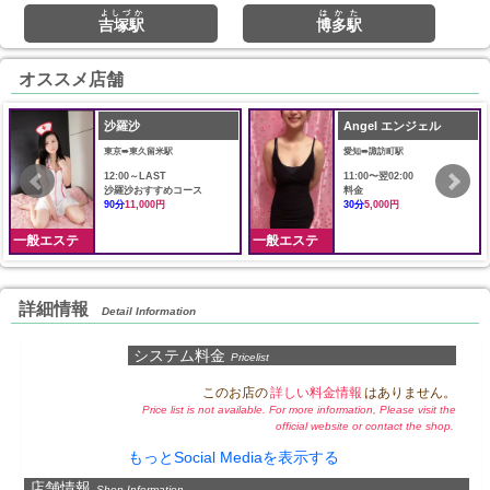
よしづか
はかた
吉塚駅
博多駅
オススメ店舗
沙羅沙
Angel エンジェル
東京➠東久留米駅
愛知➠諏訪町駅
12:00～LAST
11:00〜翌02:00
沙羅沙おすすめコース
料金
90分
11,000円
30分
5,000円
一般エステ
一般エステ
詳細情報
Detail Information
システム料金
Pricelist
このお店の
詳しい料金情報
はありません。
Price list is not available. For more information, Please visit the
official website or contact the shop.
もっとSocial Mediaを表示する
店舗情報
Shop Information