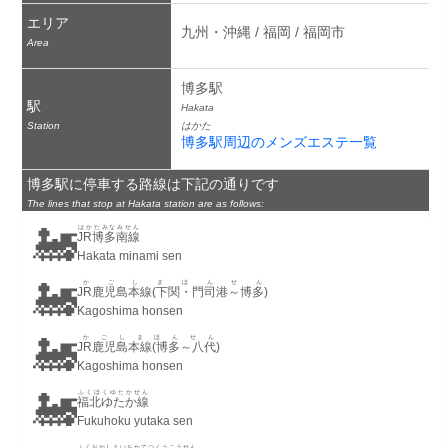
エリア
九州・沖縄 / 福岡 / 福岡市
Area
博多駅
駅
Hakata
Station
はかた
博多駅周辺のメンズエステ一覧
博多駅に停車する路線は下記の通りです
The lines that stop at Hakata station are as follows:
🚂
はかたみなみせん
JR博多南線
Hakata minami sen
🚂
かごしまほんせん
JR鹿児島本線(下関・門司港～博多)
Kagoshima honsen
🚂
かごしまほんせん
JR鹿児島本線(博多～八代)
Kagoshima honsen
🚂
ふくほくゆたかせん
福北ゆたか線
Fukuhoku yutaka sen
ふくおかしえいちかてつくうこうせん