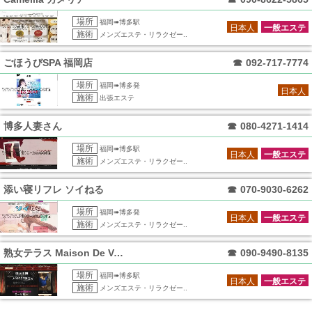
場所
福岡➠博多駅
日本人
一般エステ
施術
メンズエステ・リラクゼー..
ごほうびSPA 福岡店
☎
092-717-7774
場所
福岡➠博多発
日本人
施術
出張エステ
博多人妻さん
☎
080-4271-1414
場所
福岡➠博多駅
日本人
一般エステ
施術
メンズエステ・リラクゼー..
添い寝リフレ ソイねる
☎
070-9030-6262
場所
福岡➠博多発
日本人
一般エステ
施術
メンズエステ・リラクゼー..
熟女テラス Maison De Voce
☎
090-9490-8135
場所
福岡➠博多駅
日本人
一般エステ
施術
メンズエステ・リラクゼー..