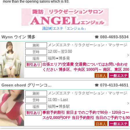
more than the opening salons which is 93.
諏訪町エステ「エンジェル」
Wynn ウイン 博多
☎
080-4693-5534
メンズエステ・リラクゼーション・マッサージ
施術
12:00～翌3:00
営時
福岡➠博多発
場所
出張エリア/交通費 交通費についてはお問い合わせ
割引あり
ください 博多区、中央区 1000円～ 南区、東区 200
0円～ 西区、早良区、城南区 3000円～ チェンジ 3000円 キャ
日本人
一般エステ
ンセル 3000円交通費
Green chord グリーンコード
☎
070-4133-4651
メンズエステ・リラクゼーション・マッサージ
施術
11:00～Last
営時
福岡➠博多駅
場所
事前予約割引 前日までのご予約で90分・120分コー
割引あり
スが2,000円OFF 当日予約割引 当日のご予約でも90
分・120分コースが1,000円OFF！！
日本人
一般エステ