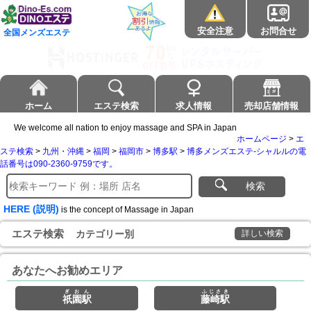
安全注意
お問合せ
全国メンズエステ
ホーム
エステ検索
求人情報
売却店舗情報
We welcome all nation to enjoy massage and SPA in Japan
ホームページ
>
エ
ステ検索
>
九州・沖縄
>
福岡
>
福岡市
>
博多駅
>
博多メンズエステ-シャルルの電
話番号は090-2360-9759です。
検索
HERE (説明)
is the concept of Massage in Japan
エステ検索
カテゴリー別
詳しい検索
あなたへお勧めエリア
ぎおん
ふじさき
祇園駅
藤崎駅