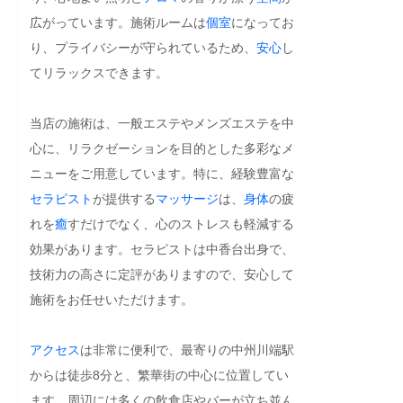
広がっています。施術ルームは
個室
になってお
り、プライバシーが守られているため、
安心
し
てリラックスできます。

当店の施術は、一般エステやメンズエステを中
心に、リラクゼーションを目的とした多彩なメ
ニューをご用意しています。特に、経験豊富な
セラピスト
が提供する
マッサージ
は、
身体
の疲
れを
癒
すだけでなく、心のストレスも軽減する
効果があります。セラピストは中香台出身で、
技術力の高さに定評がありますので、安心して
施術をお任せいただけます。

アクセス
は非常に便利で、最寄りの中州川端駅
からは徒歩8分と、繁華街の中心に位置してい
ます。周辺には多くの飲食店やバーが立ち並ん