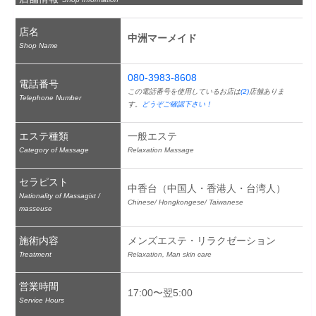
店名
中洲マーメイド
Shop Name
080-3983-8608
電話番号
この電話番号を使用しているお店は
(2)
店舗ありま
Telephone Number
す。
どうぞご確認下さい！
エステ種類
一般エステ
Category of Massage
Relaxation Massage
セラピスト
中香台（中国人・香港人・台湾人）
Nationality of Massagist /
Chinese/ Hongkongese/ Taiwanese
masseuse
施術内容
メンズエステ・リラクゼーション
Treatment
Relaxation, Man skin care
営業時間
17:00〜翌5:00
Service Hours