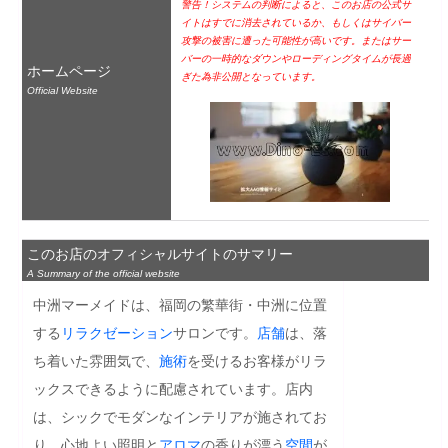
警告！システムの判断によると、このお店の公式サ
イトはすでに消去されているか、もしくはサイバー
攻撃の被害に遭った可能性が高いです。またはサー
バーの一時的なダウンやローディングタイムが長過
ホームページ
ぎた為非公開となっています。
Official Website
このお店のオフィシャルサイトのサマリー
A Summary of the official website
中洲マーメイドは、福岡の繁華街・中洲に位置
する
リラクゼーション
サロンです。
店舗
は、落
ち着いた雰囲気で、
施術
を受けるお客様がリラ
ックスできるように配慮されています。店内
は、シックでモダンなインテリアが施されてお
り、心地よい照明と
アロマ
の香りが漂う
空間
が