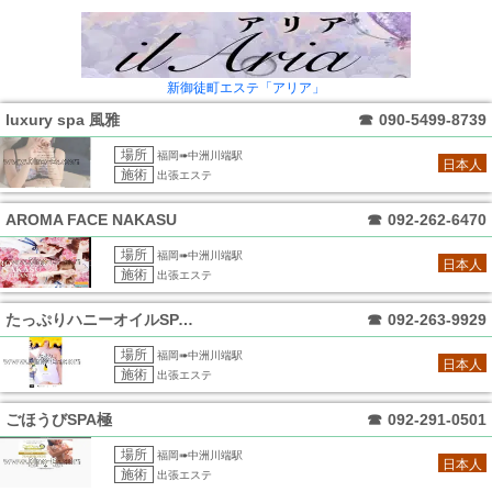
新御徒町エステ「アリア」
luxury spa 風雅
☎
090-5499-8739
場所
福岡➠中洲川端駅
日本人
施術
出張エステ
AROMA FACE NAKASU
☎
092-262-6470
場所
福岡➠中洲川端駅
日本人
施術
出張エステ
たっぷりハニーオイルSPA 福岡中洲店
☎
092-263-9929
場所
福岡➠中洲川端駅
日本人
施術
出張エステ
ごほうびSPA極
☎
092-291-0501
場所
福岡➠中洲川端駅
日本人
施術
出張エステ