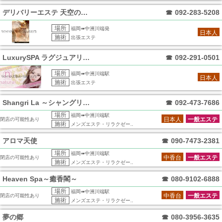
デリバリーエステ 天空のマット
☎
092-283-5208
場所
福岡➠中洲川端発
日本人
施術
出張エステ
LuxurySPA ラグジュアリースパ
☎
092-291-0501
場所
福岡➠中洲川端駅
日本人
施術
出張エステ
Shangri La ～シャングリラ～
☎
092-473-7686
場所
福岡➠中洲川端駅
日本人
一般エステ
閉店の可能性あり
施術
メンズエステ・リラクゼー..
アロマ天使
☎
090-7473-2381
場所
福岡➠中洲川端駅
中香台
一般エステ
閉店の可能性あり
施術
メンズエステ・リラクゼー..
Heaven Spa～癒香閣～
☎
080-9102-6888
場所
福岡➠中洲川端駅
中香台
一般エステ
閉店の可能性あり
施術
メンズエステ・リラクゼー..
夢の郷
☎
080-3956-3635