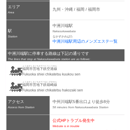
エリア
九州・沖縄 / 福岡 / 福岡市
Area
中洲川端駅
駅
Nakasukawabata
Station
なかすかわばた
中洲川端駅周辺のメンズエステ一覧
中洲川端駅に停車する路線は下記の通りです
The lines that stop at Nakasukawabata station are as follows:
🚂
ふくおかしえいちかてつくうこうせん
福岡市営地下鉄空港線
Fukuoka shiei chikatetsu kuukou sen
🚂
ふくおかしえいちかてつはこざきせん
福岡市営地下鉄箱崎線
Fukuoka shiei chikatetsu hakozaki sen
アクセス
中州川端駅5番出口より徒歩8分
Access from Station
58 minutes from Nakasukawabata Station
公式HPトラブル発生中
Website is in trouble