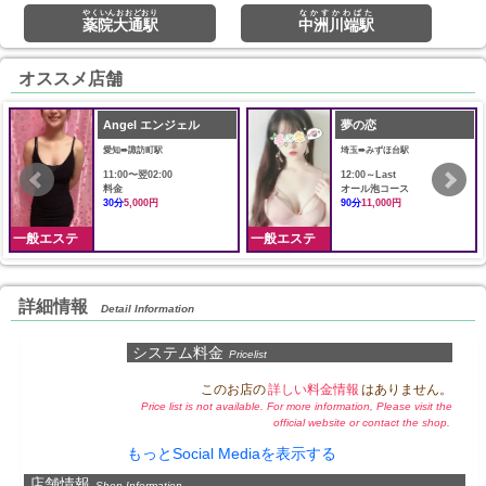
やくいんおおどおり
なかすかわばた
薬院大通駅
中洲川端駅
オススメ店舗
Angel エンジェル
夢の恋
愛知➠諏訪町駅
埼玉➠みずほ台駅
11:00〜翌02:00
12:00～Last
料金
オール泡コース
30分
5,000円
90分
11,000円
一般エステ
一般エステ
詳細情報
Detail Information
システム料金
Pricelist
このお店の
詳しい料金情報
はありません。
Price list is not available. For more information, Please visit the
official website or contact the shop.
もっとSocial Mediaを表示する
店舗情報
Shop Information