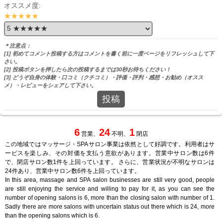
オススメ度:
★★★★★
＊注意点：
[1] 初めてコメント投稿する方はコメントを書く前に一度ページをリフレッシュして下
さい。
[2] 投稿ボタンを押したら次の投稿するまでは30秒お待ちください！
[3] どうぞ自身の体験・口コミ（クチコミ）・評価・評判・感想・お勧め（オスス
メ）・レビューをシェアして下さい。
投稿
6
24
1
営業、
不明、
閉店
この地域ではマッサージ・SPAサロン事業は依然として好調です。利用者はサ
ービスを楽しみ、その対価を支払う意欲があります。営業中サロン数は6件
で、閉店サロン数1件を上回っています。 さらに、営業状況が不明なサロンは
24件あり、営業中サロン数6件を上回っています。
In this area, massage and SPA salon businesses are still very good, people
are still enjoying the service and willing to pay for it, as you can see the
number of opening salons is 6, more than the closing salon with number of 1.
Sadly there are more salons with uncertain status out there which is 24, more
than the opening salons which is 6.