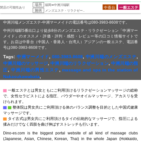
場所
福岡➠中洲川端駅
中香台
一般エステ
閉店の可能性あり
施術
メンズエステ・リラクゼー..
中洲川端メンズエステ-中洲マーメイドの電話番号は080-3983-8608です。
中州川端駅5番出口より徒歩8分のメンズエステ・リラクゼーション「中洲マー
メイド」のオススメ・評価・評判・感想・レビュー等の口コミ情報サイトで
す。お店は中香台（中国人・香港人・台湾人）アジアンの一般エステ、電話番
号は080-3983-8608です。
Tags:
中洲マーメイド
,
080-3983-8608
,
中洲川端のメンズエステ
,
中洲川端のマッサージ
,
中洲川端のリラクゼーション
,
中洲川端の指
圧
,
中洲川端の男性エステ
,
massage and spa in the station of
Nakasukawabata
,
▇
一般エステとは男女ともにご利用頂けるリラクゼーションマッサージの総称
で、女性セラピストによる指圧、パウダーやオイルマッサージ、アカスリを受
けられます。
▇
▇
整体院は男女共にご利用頂ける体のバランス調整を目的とした中国式健康
マッサージです。
▇
タイ古式は男女共にご利用頂けるタイの伝統的なマッサージで、指圧による
揉みだけでなく四肢を曲げ伸ばすストレッチも行います。
Dino-es.com is the biggest portal website of all kind of massage clubs
(Japanese, Asian, Chinese, Korean, Thai) in the whole Japan (Hokkaido,