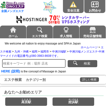
安全注意
お問合せ
全国メンズエステ
ホーム
エステ検索
求人情報
売却店舗情報
We welcome all nation to enjoy massage and SPA in Japan
ホームページ
>
エ
ステ検索
>
九州・沖縄
>
福岡
>
福岡市
>
中洲川端駅
>
中洲川端メンズエステ-中洲
マーメイドの電話番号は080-3983-8608です。
検索
HERE (説明)
is the concept of Massage in Japan
エステ検索
カテゴリー別
詳しい検索
あなたへお勧めエリア
たかみや
めいのはま
高宮駅
姪浜駅