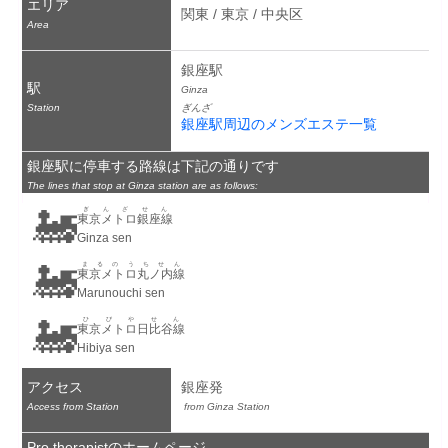
エリア
関東 / 東京 / 中央区
Area
銀座駅
駅
Ginza
Station
ぎんざ
銀座駅周辺のメンズエステ一覧
銀座駅に停車する路線は下記の通りです
The lines that stop at Ginza station are as follows:
🚂
ぎんざせん
東京メトロ銀座線
Ginza sen
🚂
まるのうちせん
東京メトロ丸ノ内線
Marunouchi sen
🚂
ひびやせん
東京メトロ日比谷線
Hibiya sen
アクセス
銀座発
Access from Station
 from Ginza Station
Pro therapistのホームページ