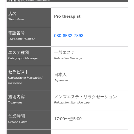
店名
Pro therapist
Shop Name
電話番号
080-6532-7893
Telephone Number
エステ種類
一般エステ
Category of Massage
Relaxation Massage
セラピスト
日本人
Nationality of Massagist /
Japanese
masseuse
施術内容
メンズエステ・リラクゼーション
Treatment
Relaxation, Man skin care
営業時間
17:00〜翌5:00
Service Hours