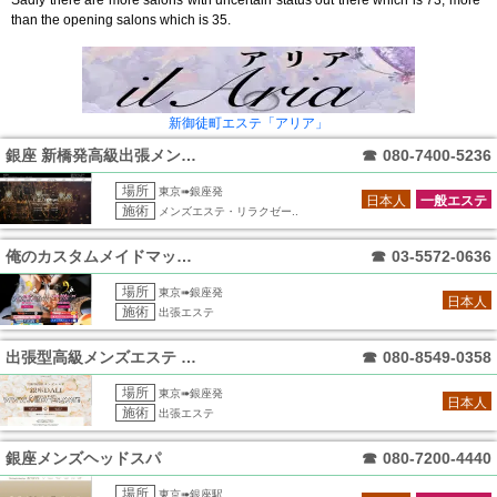
Sadly there are more salons with uncertain status out there which is 73, more
than the opening salons which is 35.
新御徒町エステ「アリア」
銀座 新橋発高級出張メンズエステ The
☎
080-7400-5236
場所
東京➠銀座発
日本人
一般エステ
施術
メンズエステ・リラクゼー..
俺のカスタムメイドマッサージ 東京店
☎
03-5572-0636
場所
東京➠銀座発
日本人
施術
出張エステ
出張型高級メンズエステ 銀座ダリ
☎
080-8549-0358
場所
東京➠銀座発
日本人
施術
出張エステ
銀座メンズヘッドスパ
☎
080-7200-4440
場所
東京➠銀座駅