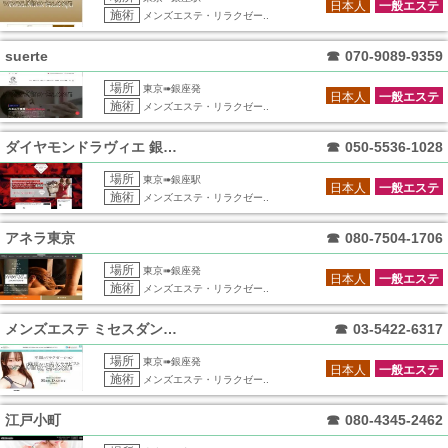
日本人
一般エステ
施術
メンズエステ・リラクゼー..
suerte
☎
070-9089-9359
場所
東京➠銀座発
日本人
一般エステ
施術
メンズエステ・リラクゼー..
ダイヤモンドラヴィエ 銀座ルーム
☎
050-5536-1028
場所
東京➠銀座駅
日本人
一般エステ
施術
メンズエステ・リラクゼー..
アネラ東京
☎
080-7504-1706
場所
東京➠銀座発
日本人
一般エステ
施術
メンズエステ・リラクゼー..
メンズエステ ミセスダンディ銀座
☎
03-5422-6317
場所
東京➠銀座発
日本人
一般エステ
施術
メンズエステ・リラクゼー..
江戸小町
☎
080-4345-2462