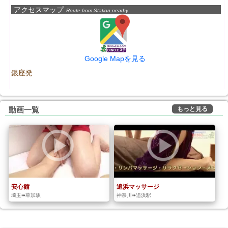
アクセスマップ
Route from Station nearby
Google Mapを見る
銀座発
もっと見る
動画一覧
安心館
追浜マッサージ
埼玉➠草加駅
神奈川➠追浜駅