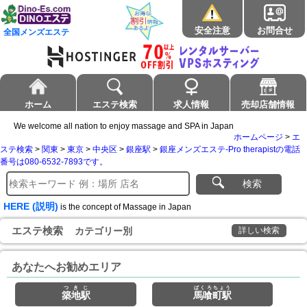
安全注意
お問合せ
全国メンズエステ
ホーム
エステ検索
求人情報
売却店舗情報
We welcome all nation to enjoy massage and SPA in Japan
ホームページ
>
エ
ステ検索
>
関東
>
東京
>
中央区
>
銀座駅
>
銀座メンズエステ-Pro therapistの電話
番号は080-6532-7893です。
検索
HERE (説明)
is the concept of Massage in Japan
エステ検索
カテゴリー別
詳しい検索
あなたへお勧めエリア
つきじ
ばくろちょう
築地駅
馬喰町駅