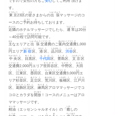
ですので
女性
の
方
もご
安心
してご
利用
頂
けま
す。
とうきょう
く
みな
しゅっちょう
東京
23
区
の
皆
さまからの
出張
マッサージのコ
よ
やく
ま
ースのご
予
約
お
待
ちしております。
きんりん
つうじょう
ふん
近隣
のホテルマッサージでしたら、
通常
は20
分
ふん
ほど
ほうもん
かのう
～40
分
程
で
訪問
可能
です。
おも
しゅっちょう
こうつう
ひ
あんない
こうつう
ひ
主
なエリアと
出張
交通
費
のご
案内
交通
費
1,000
えん
しんじゅく
く
みなと
く
しながわ
く
しぶや
く
円
エリア
新宿
区
、
港
区
、
品川
区
、
渋谷
区
、
ちゅうおう
く
めぐろ
く
ちよだ
く
としま
く
ぶんきょう
く
中央
区
、
目黒
区
、
千代田
区
、
豊島
区
、
文京
区
こうつう
ひ
えん
せたがや
く
なかの
く
おおた
交通
費
2,000
円
エリア
世田谷
区
、
中野
区
、
大田
く
こうとう
く
すみだ
く
たいとう
く
こうつう
ひ
えん
区
、
江東
区
、
墨田
区
、
台東
区
交通
費
3,000
円
エ
すぎなみ
く
あだち
く
あらかわ
く
いたばし
く
えどがわ
リア
杉並
区
、
足立
区
、
荒川
区
、
板橋
区
、
江戸川
く
かつしか
く
きた
く
ねりま
く
区
、
葛飾
区
北
区
、
練馬
区
アロママッサージでコ
かいほう
コロとカラダを
開放
！コースのメニューはアロ
ママッサージです。
せいゆ
いや
精油
（エッセンシャルオイル）の「
癒
しの
こうか
く
あ
りょうほう