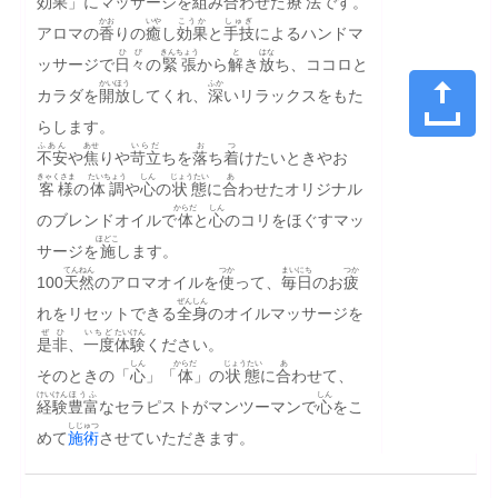
効果
」にマッサージを
組
み
合
わせた
療法
です。
かお
いや
こうか
しゅぎ
アロマの
香
りの
癒
し
効果
と
手技
によるハンドマ
ひび
きんちょう
と
はな
ッサージで
日々
の
緊張
から
解
き
放
ち、ココロと
かいほう
ふか
カラダを
開放
してくれ、
深
いリラックスをもた
らします。
ふあん
あせ
いらだ
お
つ
不安
や
焦
りや
苛立
ちを
落
ち
着
けたいときやお
きゃくさま
たいちょう
しん
じょうたい
あ
客様
の
体調
や
心
の
状態
に
合
わせたオリジナル
からだ
しん
のブレンドオイルで
体
と
心
のコリをほぐすマッ
ほどこ
サージを
施
します。
てんねん
つか
まいにち
つか
100
天然
のアロマオイルを
使
って、
毎日
のお
疲
ぜんしん
れをリセットできる
全身
のオイルマッサージを
ぜひ
いちど
たいけん
是非
、
一度
体験
ください。
しん
からだ
じょうたい
あ
そのときの「
心
」「
体
」の
状態
に
合
わせて、
けいけん
ほうふ
しん
経験
豊富
なセラピストがマンツーマンで
心
をこ
しじゅつ
めて
施術
させていただきます。