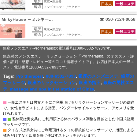
場所
東京➠銀座発
日本人
一般エステ
施術
メンズエステ・リラクゼー..
MilkyHouse ～ミルキーハウス～
☎
050-7124-0058
場所
東京➠銀座駅
日本人
一般エステ
施術
メンズエステ・リラクゼー..
銀座メンズエステ-Pro therapistの電話番号は080-6532-7893です。
銀座発のメンズエステ・リラクゼーション「Pro therapist」のオススメ・評
価・評判・感想・レビュー等の口コミ情報サイトです。お店は日本人の一般エ
ステ、電話番号は080-6532-7893です。
Tags:
Pro therapist
,
080-6532-7893
,
銀座のメンズエステ
,
銀座の
マッサージ
,
銀座のリラクゼーション
,
銀座の指圧
,
銀座の男性エス
テ
,
massage and spa in the station of Ginza
,
▇
一般エステとは男女ともにご利用頂けるリラクゼーションマッサージの総称
で、女性セラピストによる指圧、パウダーやオイルマッサージ、アカスリを受
けられます。
▇
▇
整体院は男女共にご利用頂ける体のバランス調整を目的とした中国式健康
マッサージです。
▇
タイ古式は男女共にご利用頂けるタイの伝統的なマッサージで、指圧による
揉みだけでなく四肢を曲げ伸ばすストレッチも行います。