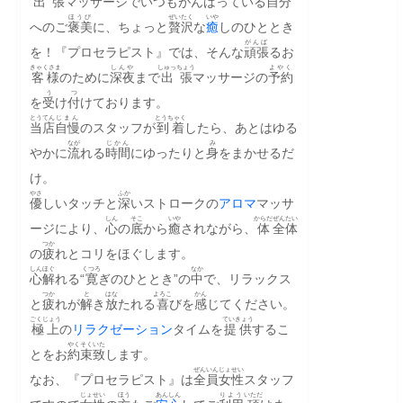
出張
マッサージでいつもがんばっている
自分
ほうび
ぜいたく
いや
へのご
褒美
に、ちょっと
贅沢
な
癒
しのひととき
がんば
を！『プロセラピスト』では、そんな
頑張
るお
きゃくさま
しんや
しゅっちょう
よやく
客様
のために
深夜
まで
出張
マッサージの
予約
う
つ
を
受
け
付
けております。
とうてん
じまん
とうちゃく
当店
自慢
のスタッフが
到着
したら、あとはゆる
なが
じかん
み
やかに
流
れる
時間
にゆったりと
身
をまかせるだ
け。
やさ
ふか
優
しいタッチと
深
いストロークの
アロマ
マッサ
しん
そこ
いや
からだ
ぜんたい
ージにより、
心
の
底
から
癒
されながら、
体
全体
つか
の
疲
れとコリをほぐします。
しん
ほぐ
くつろ
なか
心
解
れる“
寛
ぎのひととき”の
中
で、リラックス
つか
と
はな
よろこ
かん
と
疲
れが
解
き
放
たれる
喜
びを
感
じてください。
ごくじょう
ていきょう
極上
の
リラクゼーション
タイムを
提供
するこ
やくそく
いた
とをお
約束
致
します。
ぜんいん
じょせい
なお、『プロセラピスト』は
全員
女性
スタッフ
じょせい
ほう
あんしん
りよう
いただ