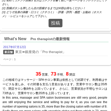
[1] 初めてコメント投稿する方はコメントを書く前に一度ページをリフレッシュして下
さい。
[2] 投稿ボタンを押したら次の投稿するまでは30秒お待ちください！
[3] どうぞ自身の体験・口コミ（クチコミ）・評価・評判・感想・お勧め（オスス
メ）・レビューをシェアして下さい。
投稿
What's New
Pro therapistの最新情報
2017年07月12日
東京➠銀座発の「Pro therapist」
新店舗
ページ：1
35
73
8
営業、
不明、
閉店
この地域ではマッサージ・SPAサロン事業は依然として好調です。利用者はサ
ービスを楽しみ、その対価を支払う意欲があります。営業中サロン数は35件
で、閉店サロン数8件を上回っています。 さらに、営業状況が不明なサロンは
73件あり、営業中サロン数35件を上回っています。
In this area, massage and SPA salon businesses are still very good, people
are still enjoying the service and willing to pay for it, as you can see the
number of opening salons is 35, more than the closing salon with number of 8.