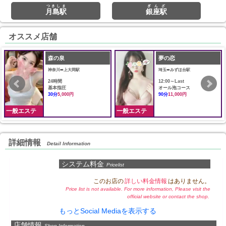
つきしま
ぎんざ
月島駅
銀座駅
オススメ店舗
森の泉
夢の恋
神奈川➠上大岡駅
埼玉➠みずほ台駅
24時間
12:00～Last
基本指圧
オール泡コース
30分
5,000円
90分
11,000円
一般エステ
一般エステ
詳細情報
Detail Information
システム料金
Pricelist
このお店の
詳しい料金情報
はありません。
Price list is not available. For more information, Please visit the
official website or contact the shop.
もっとSocial Mediaを表示する
店舗情報
Shop Information