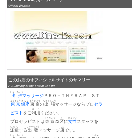
Official Website
このお店のオフィシャルサイトのサマリー
A Summary of the official website
しゅっちょう
出張
マッサージ
ＰＲＯ－ＴＨＥＲＡＰＩＳＴ
とうきょう
ぎんざ
とうきょう
しゅっちょう
東京
銀座
東京
の
出張
マッサージならプロ
セラ
りよう
ピスト
をご
利用
ください。
とうきょう
く
じょせい
プロセラピストは
東京
23
区
に
女性
スタッフを
はけん
しゅっちょう
てん
派遣
する
出張
マッサージ
店
です。
しゅっちょう
じぶん