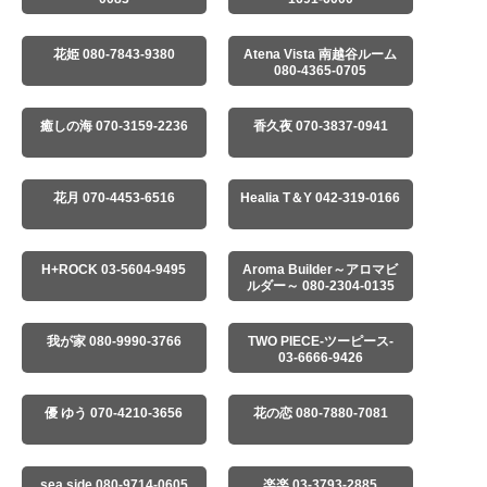
花姫 080-7843-9380
Atena Vista 南越谷ルーム
080-4365-0705
癒しの海 070-3159-2236
香久夜 070-3837-0941
花月 070-4453-6516
Healia T＆Y 042-319-0166
H+ROCK 03-5604-9495
Aroma Builder～アロマビ
ルダー～ 080-2304-0135
我が家 080-9990-3766
TWO PIECE-ツーピース-
03-6666-9426
優 ゆう 070-4210-3656
花の恋 080-7880-7081
sea side 080-9714-0605
楽楽 03-3793-2885