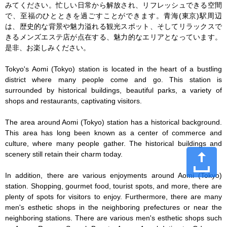
みてください。忙しい日常から解放され、リフレッシュできる空間
で、至福のひとときを過ごすことができます。青海(東京)駅周辺
は、歴史的な背景や魅力溢れる観光スポット、そしてリラックスで
きるメンズエステ店が点在する、魅力的なエリアとなっています。
是非、お楽しみください。

Tokyo's Aomi (Tokyo) station is located in the heart of a bustling 
district where many people come and go. This station is 
surrounded by historical buildings, beautiful parks, a variety of 
shops and restaurants, captivating visitors.

The area around Aomi (Tokyo) station has a historical background. 
This area has long been known as a center of commerce and 
culture, where many people gather. The historical buildings and 
scenery still retain their charm today.

In addition, there are various enjoyments around Aomi (Tokyo) 
station. Shopping, gourmet food, tourist spots, and more, there are 
plenty of spots for visitors to enjoy. Furthermore, there are many 
men's esthetic shops in the neighboring prefectures or near the 
neighboring stations. There are various men's esthetic shops such 