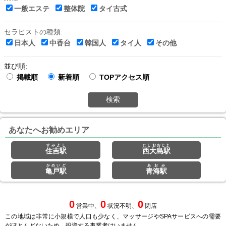
一般エステ
整体院
タイ古式
セラピストの種類:
日本人
中香台
韓国人
タイ人
その他
並び順:
掲載順
新着順
TOPアクセス順
検索
あなたへお勧めエリア
すみよし
にしおおじま
住吉駅
西大島駅
かめいど
あおみ
亀戸駅
青海駅
0
0
0
営業中、
状況不明、
閉店
この地域は非常に小規模で人口も少なく、マッサージやSPAサービスへの需要
がほとんどないため、投資する事業者はいません。