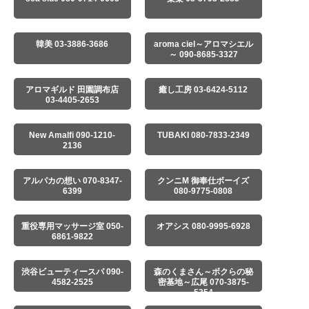
韓美 03-3886-3686
aroma ciel～アロマシエル
～ 090-8685-3327
アロマギルド 田園調布店
癒し工房 03-6424-5112
03-4405-2653
New Amalfi 090-1210-
TUBAKI 080-7833-2349
2136
アルパカの想い 070-8347-
クンニM 御奉仕ボーイズ
6399
080-9775-0808
重役専用マッサージ室 050-
オアシス 080-9995-6928
6861-9822
渋谷ビューティースパ 090-
森のくまさん～ボクらの秘
4582-2525
密基地～広尾 070-3875-
5354