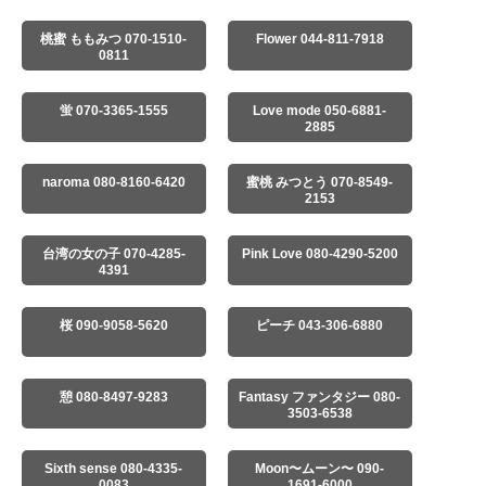
桃蜜 ももみつ 070-1510-
Flower 044-811-7918
0811
蛍 070-3365-1555
Love mode 050-6881-
2885
naroma 080-8160-6420
蜜桃 みつとう 070-8549-
2153
台湾の女の子 070-4285-
Pink Love 080-4290-5200
4391
桜 090-9058-5620
ピーチ 043-306-6880
憩 080-8497-9283
Fantasy ファンタジー 080-
3503-6538
Sixth sense 080-4335-
Moon〜ムーン〜 090-
0083
1691-6000