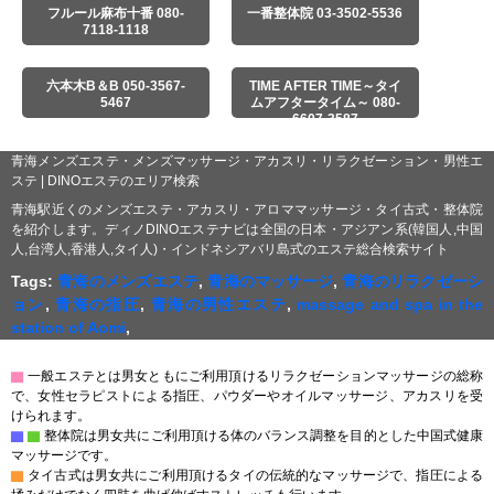
フルール麻布十番 080-
一番整体院 03-3502-5536
7118-1118
六本木B＆B 050-3567-
TIME AFTER TIME～タイ
5467
ムアフタータイム～ 080-
6607-3587
青海メンズエステ・メンズマッサージ・アカスリ・リラクゼーション・男性エ
ステ | DINOエステのエリア検索
青海駅近くのメンズエステ・アカスリ・アロママッサージ・タイ古式・整体院
を紹介します。ディノDINOエステナビは全国の日本・アジアン系(韓国人,中国
人,台湾人,香港人,タイ人)・インドネシアバリ島式のエステ総合検索サイト
Tags:
青海のメンズエステ
,
青海のマッサージ
,
青海のリラクゼーシ
ョン
,
青海の指圧
,
青海の男性エステ
,
massage and spa in the
station of Aomi
,
▇
一般エステとは男女ともにご利用頂けるリラクゼーションマッサージの総称
で、女性セラピストによる指圧、パウダーやオイルマッサージ、アカスリを受
けられます。
▇
▇
整体院は男女共にご利用頂ける体のバランス調整を目的とした中国式健康
マッサージです。
▇
タイ古式は男女共にご利用頂けるタイの伝統的なマッサージで、指圧による