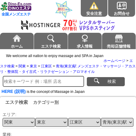
安全注意
お問合せ
全国メンズエステ
ホーム
エステ検索
求人情報
売却店舗情報
We welcome all nation to enjoy massage and SPA in Japan
ホームページ
>
エ
ステ検索
>
関東
>
東京
>
江東区
>
青海(東京)駅 メンズエステ・マッサージ・アカス
リ・整体院・タイ古式・リラクゼーション・アロマオイル
検索
HERE (説明)
is the concept of Massage in Japan
エステ検索
カテゴリー別
エリア:
業種: