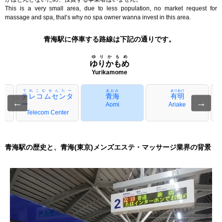
This is a very small area, due to less population, no market request for
massage and spa, that’s why no spa owner wanna invest in this area.
青海駅に停車する路線は下記の通りです。
ゆりかもめ
ゆりかもめ
Yurikamome
てれこむせんたー
あおみ
ありあけ
テレコムセンタ
青海
有明
←
→
ー
Aomi
Ariake
A
Telecom Center
青海駅の歴史と、青海(東京)メンズエステ・マッサージ業界の背景