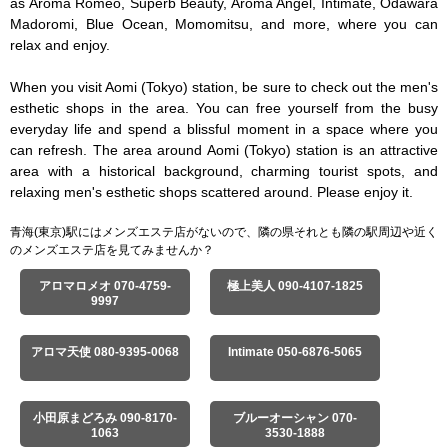
as Aroma Romeo, Superb Beauty, Aroma Angel, Intimate, Odawara 
Madoromi, Blue Ocean, Momomitsu, and more, where you can 
relax and enjoy.

When you visit Aomi (Tokyo) station, be sure to check out the men's 
esthetic shops in the area. You can free yourself from the busy 
everyday life and spend a blissful moment in a space where you 
can refresh. The area around Aomi (Tokyo) station is an attractive 
area with a historical background, charming tourist spots, and 
relaxing men's esthetic shops scattered around. Please enjoy it.
青海(東京)駅にはメンズエステ店がないので、隣の県それとも隣の駅周辺や近く
のメンズエステ店を見てみませんか？
アロマロメオ 070-4759-
極上美人 090-4107-1825
9997
アロマ天使 080-9395-0068
Intimate 050-6876-5065
小田原まどろみ 090-8170-
ブルーオーシャン 070-
1063
3530-1888