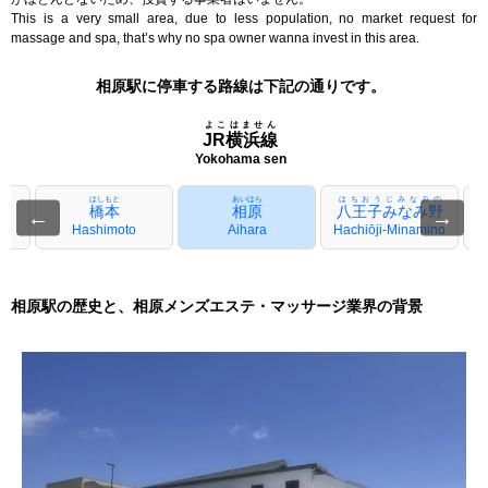
This is a very small area, due to less population, no market request for
massage and spa, that’s why no spa owner wanna invest in this area.
相原駅に停車する路線は下記の通りです。
よこはません
JR横浜線
Yokohama sen
はしもと
あいはら
はちおうじみなみの
橋本
相原
八王子みなみ野
←
→
Hashimoto
Aihara
Hachiōji-Minamino
相原駅の歴史と、相原メンズエステ・マッサージ業界の背景