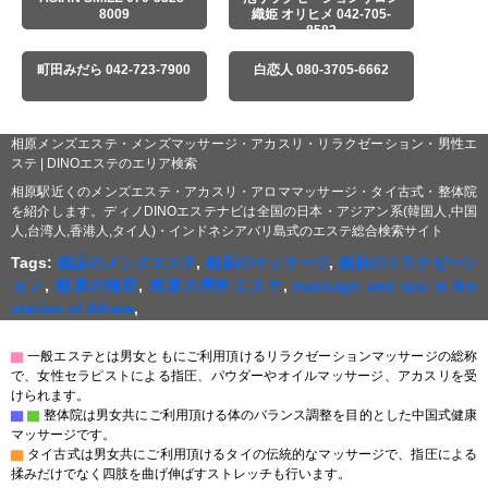
8009
織姫 オリヒメ 042-705-
8582
町田みだら 042-723-7900
白恋人 080-3705-6662
相原メンズエステ・メンズマッサージ・アカスリ・リラクゼーション・男性エ
ステ | DINOエステのエリア検索
相原駅近くのメンズエステ・アカスリ・アロママッサージ・タイ古式・整体院
を紹介します。ディノDINOエステナビは全国の日本・アジアン系(韓国人,中国
人,台湾人,香港人,タイ人)・インドネシアバリ島式のエステ総合検索サイト
Tags:
相原のメンズエステ
,
相原のマッサージ
,
相原のリラクゼーシ
ョン
,
相原の指圧
,
相原の男性エステ
,
massage and spa in the
station of Aihara
,
▇
一般エステとは男女ともにご利用頂けるリラクゼーションマッサージの総称
で、女性セラピストによる指圧、パウダーやオイルマッサージ、アカスリを受
けられます。
▇
▇
整体院は男女共にご利用頂ける体のバランス調整を目的とした中国式健康
マッサージです。
▇
タイ古式は男女共にご利用頂けるタイの伝統的なマッサージで、指圧による
揉みだけでなく四肢を曲げ伸ばすストレッチも行います。