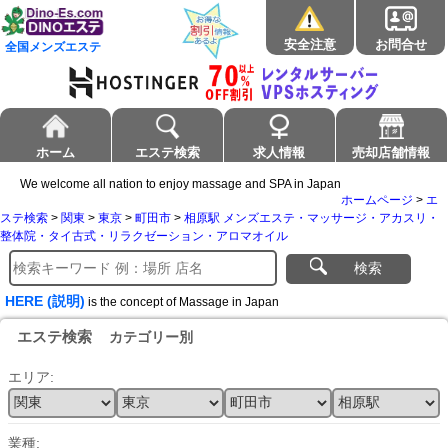
安全注意
お問合せ
全国メンズエステ
ホーム
エステ検索
求人情報
売却店舗情報
We welcome all nation to enjoy massage and SPA in Japan
ホームページ
>
エ
ステ検索
>
関東
>
東京
>
町田市
>
相原駅 メンズエステ・マッサージ・アカスリ・
整体院・タイ古式・リラクゼーション・アロマオイル
検索
HERE (説明)
is the concept of Massage in Japan
エステ検索
カテゴリー別
エリア:
業種: