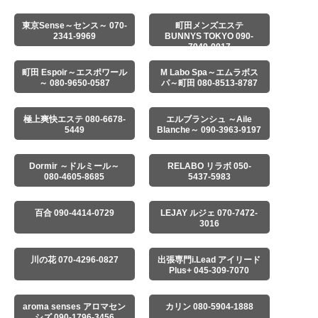
東京Sense～センス～ 070-
町田メンズエステ
2341-9969
BUNNYS TOKYO 090-
7949-0017
町田 Espoir～エスポワール
M Labo Spa～エムラボス
～ 080-9650-0587
パ～町田 080-8513-8787
極上爽快エステ 080-6678-
エルブランシュ ～Aile
5449
Blanche～ 090-3963-9197
Dormir ～ドルミール～
RELABO リラボ 050-
080-4605-8685
5437-5983
百合 090-4414-0729
LEJAY ルジェ 070-7472-
3016
川の花 070-4296-0827
出張専門i.Lead アイリード
Plus+ 045-309-7070
aroma senses アロマセン
カリン 080-5904-1888
シズ 090-1796-3456