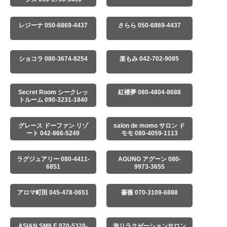
レジーナ 050-6869-4437
さらら 050-6869-4437
ショコラ 080-3674-8254
楽もみ 042-702-9085
Secret Room シークレッ
紅楼夢 080-4804-8688
トルーム 090-3231-1840
グレース ドーファン リゾ
salon de momo サロン ド
ート 042-866-5249
モモ 080-4059-1113
ラグジュアリー 080-4411-
AGUNG アグーン 080-
6851
9973-3655
アロマ町田 045-478-0651
薔薇 070-3109-6888
ASIAN SMILE 070-5328-
泡リラクゼーションサロン