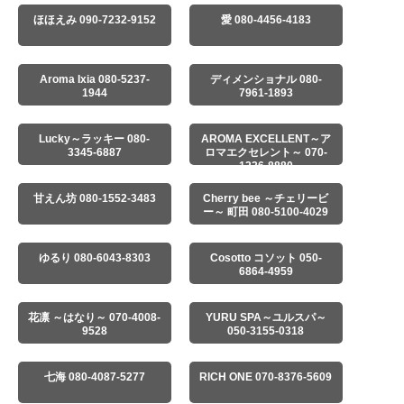
ほほえみ 090-7232-9152
愛 080-4456-4183
Aroma Ixia 080-5237-
ディメンショナル 080-
1944
7961-1893
Lucky～ラッキー 080-
AROMA EXCELLENT～ア
3345-6887
ロマエクセレント～ 070-
1226-8880
甘えん坊 080-1552-3483
Cherry bee ～チェリービ
ー～ 町田 080-5100-4029
ゆるり 080-6043-8303
Cosotto コソット 050-
6864-4959
花凛 ～はなり～ 070-4008-
YURU SPA～ユルスパ～
9528
050-3155-0318
七海 080-4087-5277
RICH ONE 070-8376-5609