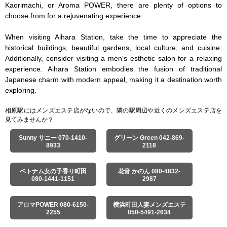
Kaorimachi, or Aroma POWER, there are plenty of options to 
choose from for a rejuvenating experience.

When visiting Aihara Station, take the time to appreciate the 
historical buildings, beautiful gardens, local culture, and cuisine. 
Additionally, consider visiting a men's esthetic salon for a relaxing 
experience. Aihara Station embodies the fusion of traditional 
Japanese charm with modern appeal, making it a destination worth 
exploring.
相原駅にはメンズエステ店がないので、隣の駅周辺や近くのメンズエステ店を
見てみませんか？
Sunny サニー 070-1410-
グリーン Green 042-869-
8933
2118
ベトナム女の子香り町田
花音 かのん 080-4832-
080-1441-1151
2987
アロマPOWER 080-6150-
横浜町田人妻メンズエステ
2255
050-5491-2634