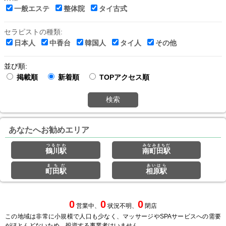
一般エステ
整体院
タイ古式
セラピストの種類:
日本人
中香台
韓国人
タイ人
その他
並び順:
掲載順
新着順
TOPアクセス順
検索
あなたへお勧めエリア
つるかわ
みなみまちだ
鶴川駅
南町田駅
まちだ
あいはら
町田駅
相原駅
0
0
0
営業中、
状況不明、
閉店
この地域は非常に小規模で人口も少なく、マッサージやSPAサービスへの需要
がほとんどないため、投資する事業者はいません。