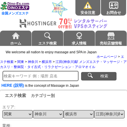
安全注意
お問合せ
全国メンズエステ
ホーム
エステ検索
求人情報
売却店舗情報
We welcome all nation to enjoy massage and SPA in Japan
ホームページ
>
エ
ステ検索
>
関東
>
神奈川
>
横浜市
>
江田(神奈川)駅 メンズエステ・マッサージ・ア
カスリ・整体院・タイ古式・リラクゼーション・アロマオイル
検索
HERE (説明)
is the concept of Massage in Japan
エステ検索
カテゴリー別
エリア:
業種: