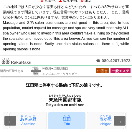
営業中、
状況不明、
閉店
この地域では人口が少なく需要もほとんどないため、すべてのSPAサロンが事
業継続できず閉店しています。現在営業中のサロンはありません。 また、営業
状況不明のサロンは1件ありますが、営業中のサロンはありません。
Massage and SPA salon businesses are not good in this area, due to less
population, market request for massage and spa are very small that’s why ALL
spa owner who used to invest in this area couldn’t make a living so they closed
the spa salon and moved out of this area forever. As you can see the number of
opening salons is none. Sadly uncertain status salons out there is 1, while
opening salons is none.
らくらく
☎
080-4207-1973
楽楽
RakuRaku
場所
神奈川➠江田駅東口
中香台
一般エステ
閉店の可能性あり
施術
メンズエステ・リラクゼー..
江田駅に停車する路線は下記の通りです。
とうきゅうでんえんとしせん
東急田園都市線
Tokyu den-en toshi sen
ざ
あざみの
えだ
いちがお
ザ
あざみ野
江田
市が尾
←
→
Azamino
Eda
Ichigao