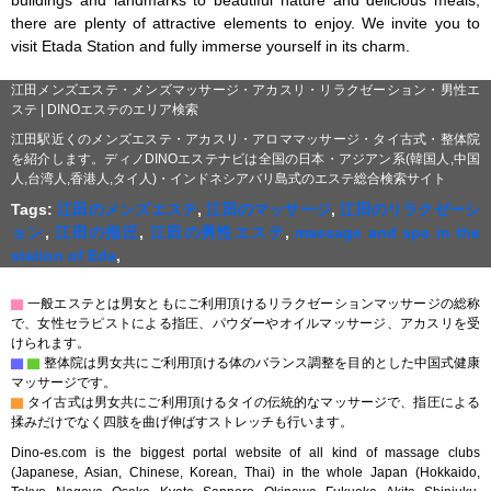
buildings and landmarks to beautiful nature and delicious meals, 
there are plenty of attractive elements to enjoy. We invite you to 
visit Etada Station and fully immerse yourself in its charm.
江田メンズエステ・メンズマッサージ・アカスリ・リラクゼーション・男性エ
ステ | DINOエステのエリア検索
江田駅近くのメンズエステ・アカスリ・アロママッサージ・タイ古式・整体院
を紹介します。ディノDINOエステナビは全国の日本・アジアン系(韓国人,中国
人,台湾人,香港人,タイ人)・インドネシアバリ島式のエステ総合検索サイト
Tags:
江田のメンズエステ
,
江田のマッサージ
,
江田のリラクゼーシ
ョン
,
江田の指圧
,
江田の男性エステ
,
massage and spa in the
station of Eda
,
▇
一般エステとは男女ともにご利用頂けるリラクゼーションマッサージの総称
で、女性セラピストによる指圧、パウダーやオイルマッサージ、アカスリを受
けられます。
▇
▇
整体院は男女共にご利用頂ける体のバランス調整を目的とした中国式健康
マッサージです。
▇
タイ古式は男女共にご利用頂けるタイの伝統的なマッサージで、指圧による
揉みだけでなく四肢を曲げ伸ばすストレッチも行います。
Dino-es.com is the biggest portal website of all kind of massage clubs
(Japanese, Asian, Chinese, Korean, Thai) in the whole Japan (Hokkaido,