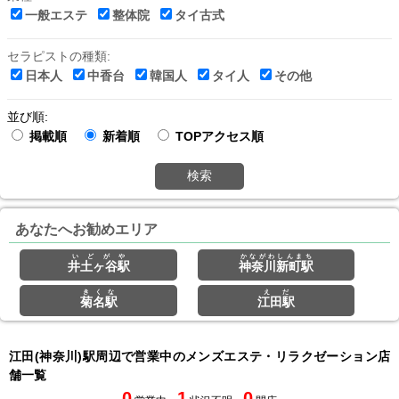
一般エステ
整体院
タイ古式
セラピストの種類:
日本人
中香台
韓国人
タイ人
その他
並び順:
掲載順
新着順
TOPアクセス順
検索
あなたへお勧めエリア
いどがや
かながわしんまち
井土ヶ谷駅
神奈川新町駅
きくな
えだ
菊名駅
江田駅
江田(神奈川)駅周辺で営業中のメンズエステ・リラクゼーション店
舗一覧
0
1
0