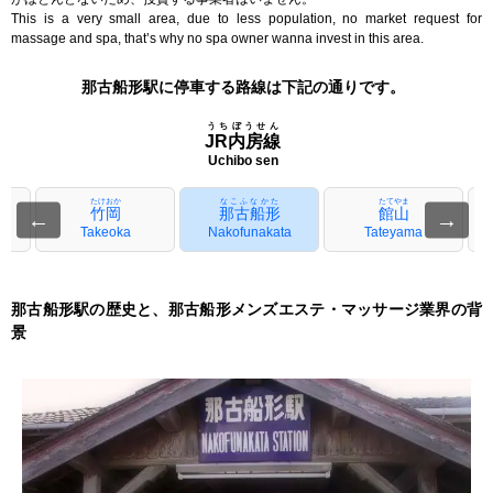
This is a very small area, due to less population, no market request for
massage and spa, that’s why no spa owner wanna invest in this area.
那古船形駅に停車する路線は下記の通りです。
うちぼうせん
JR内房線
Uchibo sen
たけおか
なこふなかた
たてやま
竹岡
那古船形
館山
←
→
o
Takeoka
Nakofunakata
Tateyama
那古船形駅の歴史と、那古船形メンズエステ・マッサージ業界の背
景