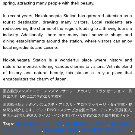
spring, attracting many people with their beauty.

In recent years, Nokofunegata Station has garnered attention as a 
tourist destination, drawing many visitors. Local residents are 
rediscovering the charms of the region, leading to a thriving tourism 
industry. Additionally, there are many local souvenir shops and 
dining establishments around the station, where visitors can enjoy 
local ingredients and cuisine.

Nokofunegata Station is a wonderful place where history and 
nature harmonize, offering various charms to visitors. With its blend 
of history and natural beauty, this station is truly a place that 
encapsulates the charm of Japan.
那古船形メンズエステ・メンズマッサージ・アカスリ・リラクゼーション・男
性エステ | DINOエステのエリア検索
那古船形駅近くのメンズエステ・アカスリ・アロママッサージ・タイ古式・整
体院を紹介します。ディノDINOエステナビは全国の日本・アジアン系(韓国人,
中国人,台湾人,香港人,タイ人)・インドネシアバリ島式のエステ総合検索サイト
Tags:
那古船形のメンズエステ
,
那古船形のマッサージ
,
那古船形の
リラクゼーション
,
那古船形の指圧
,
那古船形の男性エステ
,