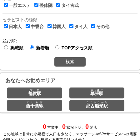
一般エステ
整体院
タイ古式
セラピストの種類:
日本人
中香台
韓国人
タイ人
その他
並び順:
掲載順
新着順
TOPアクセス順
検索
あなたへお勧めエリア
つが
まくはり
都賀駅
幕張駅
にしちば
なこふなかた
西千葉駅
那古船形駅
0
0
0
営業中、
状況不明、
閉店
この地域は非常に小規模で人口も少なく、マッサージやSPAサービスへの需要
がほとんどないため、投資する事業者はいません。