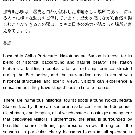
那古船形駅は、歴史と自然が調和した素晴らしい場所であり、訪れ
る人々に様々な魅力を提供しています。歴史を感じながら自然を楽
しむことができるこの駅は、まさに日本の魅力が詰まった場所と言
えるでしょう。

英語

Located in Chiba Prefecture, Nokofunegata Station is known for its 
blend of historical background and natural beauty. The station 
features a building modeled after an old ship form constructed 
during the Edo period, and the surrounding area is dotted with 
historical structures and scenic views. Visitors can experience a 
sensation as if they have slipped back in time to the past.

There are numerous historical tourist spots around Nokofunegata 
Station. Nearby, there are samurai residences from the Edo period, 
old shrines, and temples, all of which exude a nostalgic atmosphere 
that captivates visitors. Furthermore, the area is surrounded by 
beautiful nature, offering picturesque views throughout the 
seasons. In particular, cherry blossoms bloom in full splendor in 