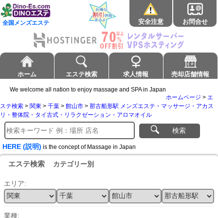
安全注意
お問合せ
全国メンズエステ
ホーム
エステ検索
求人情報
売却店舗情報
We welcome all nation to enjoy massage and SPA in Japan
ホームページ
>
エ
ステ検索
>
関東
>
千葉
>
館山市
>
那古船形駅 メンズエステ・マッサージ・アカス
リ・整体院・タイ古式・リラクゼーション・アロマオイル
検索
HERE (説明)
is the concept of Massage in Japan
エステ検索
カテゴリー別
エリア:
業種: