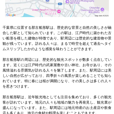
千葉県に位置する那古船形駅は、歴史的な背景と自然の美しさが融
合した駅として知られています。この駅は、江戸時代に築かれた古
い船形を模した建物が特徴であり、駅周辺には歴史的な建造物や景
観が残っています。訪れる人々は、まるで時空を超えて過去へタイ
ムスリップしたかのような感覚を味わうことができます。

那古船形駅の周辺には、歴史的な観光スポットが数多く点在してい
ます。近くには江戸時代の武家屋敷や古い神社、お寺があり、その
風情溢れる雰囲気が訪れる人々を魅了します。また、駅周辺には美
しい自然が広がっており、四季折々の風景が楽しめることでも知ら
れています。特に春には桜が満開になり、その美しさは多くの人々
を惹きつけます。

那古船形駅は、近年観光地としても注目を集めており、多くの観光
客が訪れています。地元の人々も地域の魅力を再発見し、観光業が
盛んになっています。また、駅周辺には地元特産のお土産店や飲食
店も多くあり、地元の食材や料理を楽しむこともできます。
