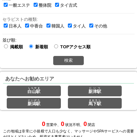
一般エステ
整体院
タイ古式
セラピストの種類:
日本人
中香台
韓国人
タイ人
その他
並び順:
掲載順
新着順
TOPアクセス順
検索
あなたへお勧めエリア
しらやま
にいつ
白山駅
新津駅
にいがた
まおろし
新潟駅
馬下駅
0
0
0
営業中、
状況不明、
閉店
この地域は非常に小規模で人口も少なく、マッサージやSPAサービスへの需要
がほとんどないため、投資する事業者はいません。