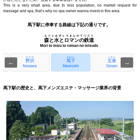
This is a very small area, due to less population, no market request for
massage and spa, that’s why no spa owner wanna invest in this area.
馬下駅に停車する路線は下記の通りです。
もりとみずとろまんのてつどう
森と水とロマンの鉄道
Mori to mizu to roman no tetsudo
のざわ
まおろし
ごせん
野沢
馬下
五泉
←
→
Nozawa
Maoroshi
Gosen
馬下駅の歴史と、馬下メンズエステ・マッサージ業界の背景