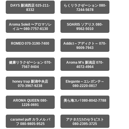
DAYS 新潟西店 025-211-
らくリラクゼーション 080-
8332
7244-5678
Aroma Soleil 〜アロマソレ
SOARIS ソアリス 080-
イユ〜 080-7757-6130
9562-5010
ROMEO 070-3190-7400
Addict～アディクト～ 070-
9009-7943
健康リラクゼーション 070-
Aroma M’s 新潟店 070-
7567-9404
4072-4964
honey trap 新潟中央店
Elegante～エレガンテ～
070-3967-9238
080-2220-0817
AROMA QUEEN 080-
美ら海スパ 080-8042-7788
1226-0691
caramel puff カラメル パ
アナタだけのセラピスト
フ 080-9805-9525
080-2395-3725