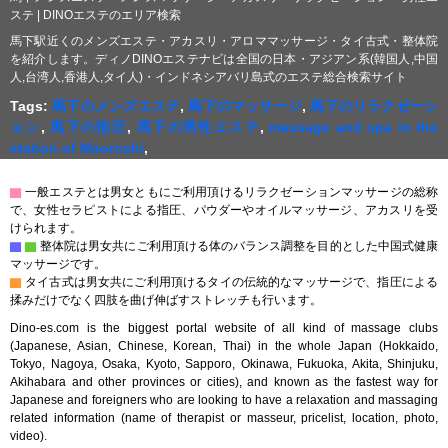
ステ | DINOエステのエリア検索
馬下駅近くのメンズエステ・アカスリ・アロママッサージ・タイ古式・整体院
を紹介します。ディノDINOエステナビは全国の日本・アジアン系(韓国人,中国
人,台湾人,香港人,タイ人)・インドネシアバリ島式のエステ総合検索サイト
Tags:
馬下のメンズエステ
,
馬下のマッサージ
,
馬下のリラクゼーシ
ョン
,
馬下の指圧
,
馬下の男性エステ
,
massage and spa in the
station of Maoroshi
,
▇
一般エステとは男女ともにご利用頂けるリラクゼーションマッサージの総称
で、女性セラピストによる指圧、パウダーやオイルマッサージ、アカスリを受
けられます。
▇
▇
整体院は男女共にご利用頂ける体のバランス調整を目的とした中国式健康
マッサージです。
▇
タイ古式は男女共にご利用頂けるタイの伝統的なマッサージで、指圧による
揉みだけでなく四肢を曲げ伸ばすストレッチも行います。
Dino-es.com is the biggest portal website of all kind of massage clubs
(Japanese, Asian, Chinese, Korean, Thai) in the whole Japan (Hokkaido,
Tokyo, Nagoya, Osaka, Kyoto, Sapporo, Okinawa, Fukuoka, Akita, Shinjuku,
Akihabara and other provinces or cities), and known as the fastest way for
Japanese and foreigners who are looking to have a relaxation and massaging
related information (name of therapist or masseur, pricelist, location, photo,
video).