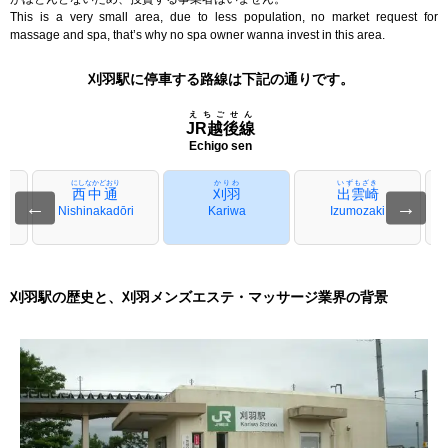
This is a very small area, due to less population, no market request for
massage and spa, that’s why no spa owner wanna invest in this area.
刈羽駅に停車する路線は下記の通りです。
えちごせん
JR越後線
Echigo sen
にしなかどおり
かりわ
いずもざき
西中通
刈羽
出雲崎
←
→
Nishinakadōri
Kariwa
Izumozaki
刈羽駅の歴史と、刈羽メンズエステ・マッサージ業界の背景