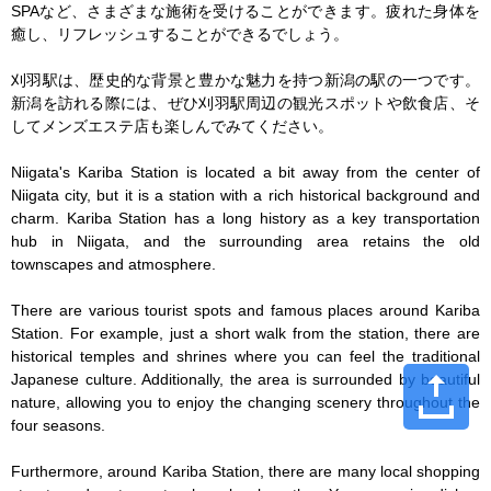
SPAなど、さまざまな施術を受けることができます。疲れた身体を
癒し、リフレッシュすることができるでしょう。

刈羽駅は、歴史的な背景と豊かな魅力を持つ新潟の駅の一つです。
新潟を訪れる際には、ぜひ刈羽駅周辺の観光スポットや飲食店、そ
してメンズエステ店も楽しんでみてください。

Niigata's Kariba Station is located a bit away from the center of 
Niigata city, but it is a station with a rich historical background and 
charm. Kariba Station has a long history as a key transportation 
hub in Niigata, and the surrounding area retains the old 
townscapes and atmosphere.

There are various tourist spots and famous places around Kariba 
Station. For example, just a short walk from the station, there are 
historical temples and shrines where you can feel the traditional 
Japanese culture. Additionally, the area is surrounded by beautiful 
nature, allowing you to enjoy the changing scenery throughout the 
four seasons.

Furthermore, around Kariba Station, there are many local shopping 