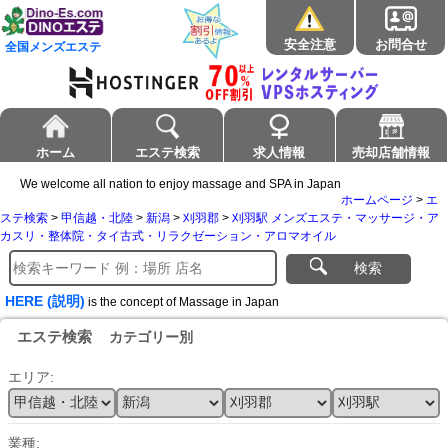
安全注意
お問合せ
全国メンズエステ
ホーム
エステ検索
求人情報
売却店舗情報
We welcome all nation to enjoy massage and SPA in Japan
ホームページ
>
エ
ステ検索
>
甲信越・北陸
>
新潟
>
刈羽郡
>
刈羽駅 メンズエステ・マッサージ・ア
カスリ・整体院・タイ古式・リラクゼーション・アロマオイル
検索
HERE (説明)
is the concept of Massage in Japan
エステ検索
カテゴリー別
エリア:
業種: