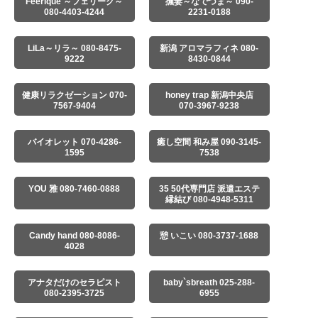
Feerique ～フェリーク～
撫妻～なでづま～ 090-
080-4403-4244
2231-0188
LiLa～リラ～ 080-8475-
新潟 アロマラフィネ 080-
9222
8430-0844
健康リラクゼーション 070-
honey trap 新潟中央店
7567-9404
070-3967-9238
バイオレット 070-4286-
癒し空間 和み屋 090-3145-
1595
7538
YOU 雅 080-7460-0888
35 50代専門店 派遣エステ
縁結び 080-4948-5311
Candy hand 080-8086-
憩 いこい 080-3737-1688
4028
アナタだけのセラピスト
baby`sbreath 025-288-
080-2395-3725
6955