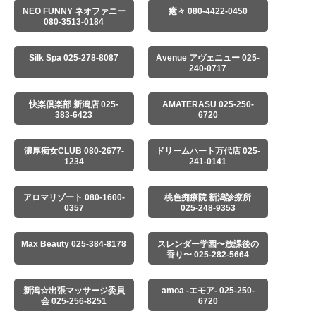
NEO FUNNY ネオファニー
癒々 080-4422-0450
080-3513-0184
Silk Spa 025-278-8087
Avenue アヴェニュー 025-
240-0717
快楽倶楽部 新潟店 025-
AMATERASU 025-250-
383-6423
6720
濃厚痴女CLUB 080-2677-
ドリームハート万代店 025-
1234
241-0141
アロマリゾート 080-1600-
桃色痴療院 新潟診療所
0357
025-248-9353
Max Beauty 025-384-8178
スレンダー学園〜放課後の
香り〜 025-282-5664
新潟☆出張マッサージ委員
amoa -エモア- 025-250-
会 025-256-8251
6720