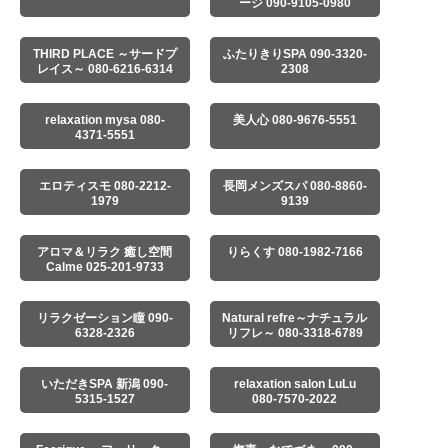
ージ 090-9105-0980
THIRD PLACE ～サードプ
ふたりきりSPA 090-3320-
レイス～ 080-6216-6314
2308
relaxation mysa 080-
美人心 080-9676-5551
4371-5551
エロティスモ 080-2212-
長岡メンズスパ 080-8860-
1979
9139
アロマ＆リラク 癒し空間
りらくす 080-1982-7166
Calme 025-201-9733
リラクゼーション瞳 090-
Natural refre～ナチュラル
6328-2326
リフレ～ 080-3318-6789
いただきSPA 新潟 090-
relaxation salon LuLu
5315-1527
080-7570-2022