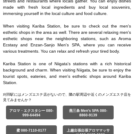
streets and restaurants where locals gather. You can enjoy dishes 
made with fresh local ingredients and buy local souvenirs, 
immersing yourself in the local culture and food culture.

When visiting Kariba Station, be sure to check out the men's 
esthetic shops in the area as well. There are several relaxing men's 
esthetic shops near the neighboring stations, such as Aroma 
Ecstasy and Enzan-Sanjo Men's SPA, where you can receive 
various treatments. You can relax and refresh your tired body.

Kariba Station is one of Niigata's stations with a rich historical 
background and charm. When visiting Niigata, be sure to enjoy the 
tourist spots, eateries, and men's esthetic shops around Kariba 
Station.
刈羽駅にはメンズエステ店がないので、隣の駅周辺や近くのメンズエステ店を
見てみませんか？
アロマ・エクスタシー 080-
燕三条 Men’s SPA 080-
999-64494
8860-9139
蜜 080-7110-0177
上越出張出張アロママッサ