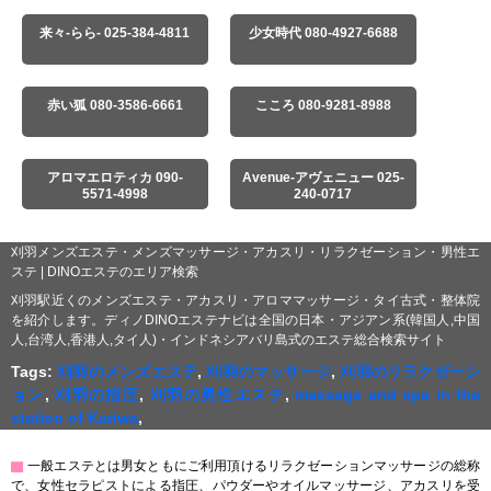
来々-らら- 025-384-4811
少女時代 080-4927-6688
赤い狐 080-3586-6661
こころ 080-9281-8988
アロマエロティカ 090-
Avenue-アヴェニュー 025-
5571-4998
240-0717
刈羽メンズエステ・メンズマッサージ・アカスリ・リラクゼーション・男性エ
ステ | DINOエステのエリア検索
刈羽駅近くのメンズエステ・アカスリ・アロママッサージ・タイ古式・整体院
を紹介します。ディノDINOエステナビは全国の日本・アジアン系(韓国人,中国
人,台湾人,香港人,タイ人)・インドネシアバリ島式のエステ総合検索サイト
Tags:
刈羽のメンズエステ
,
刈羽のマッサージ
,
刈羽のリラクゼーシ
ョン
,
刈羽の指圧
,
刈羽の男性エステ
,
massage and spa in the
station of Kariwa
,
▇
一般エステとは男女ともにご利用頂けるリラクゼーションマッサージの総称
で、女性セラピストによる指圧、パウダーやオイルマッサージ、アカスリを受