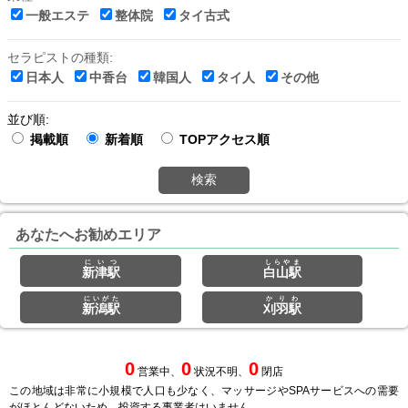
一般エステ
整体院
タイ古式
セラピストの種類:
日本人
中香台
韓国人
タイ人
その他
並び順:
掲載順
新着順
TOPアクセス順
検索
あなたへお勧めエリア
にいつ
しらやま
新津駅
白山駅
にいがた
かりわ
新潟駅
刈羽駅
0
0
0
営業中、
状況不明、
閉店
この地域は非常に小規模で人口も少なく、マッサージやSPAサービスへの需要
がほとんどないため、投資する事業者はいません。