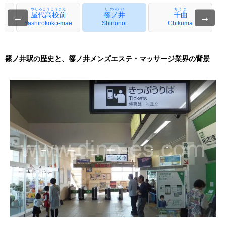
やしろこうこうまえ
しののい
ちくま
屋代高校前
篠ノ井
千曲
←
→
Yashirokōkō-mae
Shinonoi
Chikuma
篠ノ井駅の歴史と、篠ノ井メンズエステ・マッサージ業界の背景