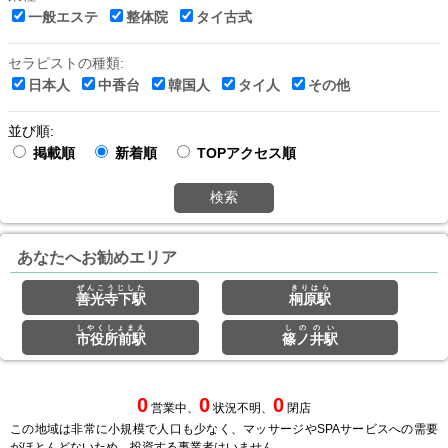
一般エステ
整体院
タイ古式
セラピストの種類:
日本人
中香台
韓国人
タイ人
その他
並び順:
掲載順
新着順
TOPアクセス順
検索
あなたへお勧めエリア
ぜんこうじした
きりはら
善光寺下駅
桐原駅
しやくしょまえ
しののい
市役所前駅
篠ノ井駅
0
0
0
営業中、
状況不明、
閉店
この地域は非常に小規模で人口も少なく、マッサージやSPAサービスへの需要
がほとんどないため、投資する事業者はいません。