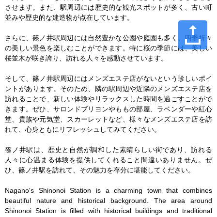
させます。また、駅周辺には歴史的な観光スポットが多く、古い町
並みや歴史的な建造物が点在しています。

さらに、篠ノ井駅周辺には自然豊かな公園や庭園も多く、四季折々
の美しい景色を楽しむことができます。特に桜の季節には、美しい
桜並木が咲き誇り、訪れる人々を感動させています。

そして、篠ノ井駅周辺にはメンズエステ店がないという珍しいポイ
ントがあります。そのため、隣の駅周辺や近隣のメンズエステ店を
訪れることで、新しい体験やリラックスした時間を過ごすことがで
きます。ぜひ、サロンドブリヨンやももの部屋、ラベンダーや紅心
堂、貴族や元気堂、スカーレットなど、様々なメンズエステ店を訪
れて、心身ともにリフレッシュしてみてください。

篠ノ井駅は、歴史と自然が調和した素晴らしい街であり、訪れる
人々に心温まる体験を提供してくれること間違いありません。ぜ
ひ、篠ノ井駅を訪れて、その魅力を存分に堪能してください。

Nagano's Shinonoi Station is a charming town that combines 
beautiful nature and historical background. The area around 
Shinonoi Station is filled with historical buildings and traditional 