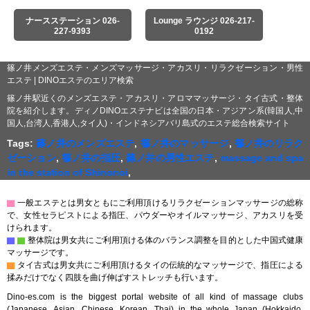
ナースステーション 026-
Lounge ラウンジ 026-217-
227-9393
0192
篠ノ井メンズエステ・メンズマッサージ・アカスリ・リラクゼーション・男性
エステ | DINOエステのエリア検索
篠ノ井駅近くのメンズエステ・アカスリ・アロママッサージ・タイ古式・整体
院を紹介します。ディノDINOエステナビは全国の日本・アジアン系(韓国人,中
国人,台湾人,香港人,タイ人)・インドネシアバリ島式のエステ総合検索サイト
Tags:
篠ノ井のメンズエステ
,
篠ノ井のマッサージ
,
篠ノ井のリラク
ゼーション
,
篠ノ井の指圧
,
篠ノ井の男性エステ
,
massage and spa
in the station of Shinonoi
,
▇
一般エステとは男女ともにご利用頂けるリラクゼーションマッサージの総称
で、女性セラピストによる指圧、パウダーやオイルマッサージ、アカスリを受
けられます。
▇
▇
整体院は男女共にご利用頂ける体のバランス調整を目的とした中国式健康
マッサージです。
▇
タイ古式は男女共にご利用頂けるタイの伝統的なマッサージで、指圧による
揉みだけでなく四肢を曲げ伸ばすストレッチも行います。
Dino-es.com is the biggest portal website of all kind of massage clubs
(Japanese, Asian, Chinese, Korean, Thai) in the whole Japan (Hokkaido,