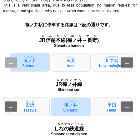
This is a very small area, due to less population, no market request for
massage and spa, that’s why no spa owner wanna invest in this area.
篠ノ井駅に停車する路線は下記の通りです。
しんえつほんせん
JR信越本線(篠ノ井～長野)
Shinetsu honsen
しののい
いまい
かわなかじま
篠ノ井
今井
川中島
←
→
Shinonoi
Imai
Kawanakajima
しののいせん
JR篠ノ井線
Shinonoi sen
たざわ
しののい
へいた
田沢
篠ノ井
平田
←
→
Tazawa
Shinonoi
Heita
しなのてつどうせん
しなの鉄道線
Shinano tetsudo sen