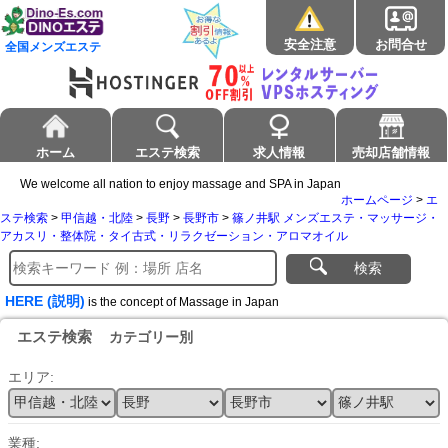
安全注意
お問合せ
全国メンズエステ
ホーム
エステ検索
求人情報
売却店舗情報
We welcome all nation to enjoy massage and SPA in Japan
ホームページ
>
エ
ステ検索
>
甲信越・北陸
>
長野
>
長野市
>
篠ノ井駅 メンズエステ・マッサージ・
アカスリ・整体院・タイ古式・リラクゼーション・アロマオイル
検索
HERE (説明)
is the concept of Massage in Japan
エステ検索
カテゴリー別
エリア:
業種: