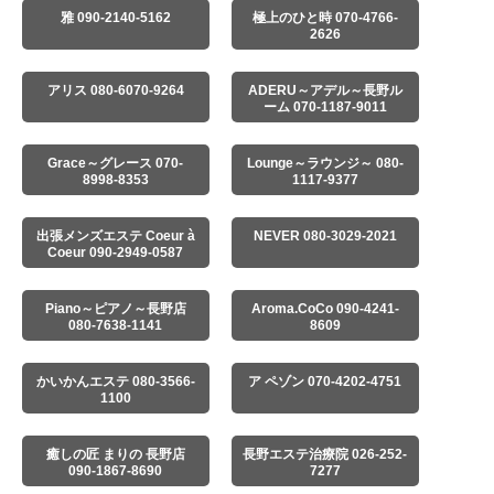
雅 090-2140-5162
極上のひと時 070-4766-
2626
アリス 080-6070-9264
ADERU～アデル～長野ル
ーム 070-1187-9011
Grace～グレース 070-
Lounge～ラウンジ～ 080-
8998-8353
1117-9377
出張メンズエステ Coeur à
NEVER 080-3029-2021
Coeur 090-2949-0587
Piano～ピアノ～長野店
Aroma.CoCo 090-4241-
080-7638-1141
8609
かいかんエステ 080-3566-
ア ペゾン 070-4202-4751
1100
癒しの匠 まりの 長野店
長野エステ治療院 026-252-
090-1867-8690
7277