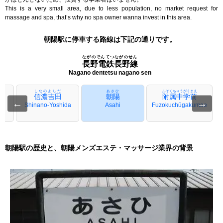
This is a very small area, due to less population, no market request for
massage and spa, that’s why no spa owner wanna invest in this area.
朝陽駅に停車する路線は下記の通りです。
ながのでんてつながのせん
長野電鉄長野線
Nagano dentetsu nagano sen
しなのよしだ
あさひ
ふぞくちゅうがくまえ
信濃吉田
朝陽
附属中学前
←
→
Shinano-Yoshida
Asahi
Fuzokuchūgakumae
朝陽駅の歴史と、朝陽メンズエステ・マッサージ業界の背景