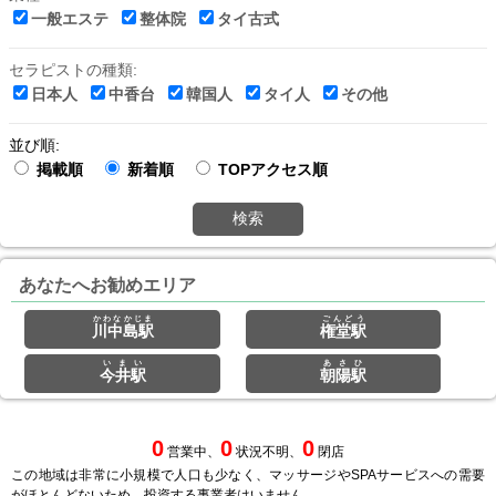
一般エステ
整体院
タイ古式
セラピストの種類:
日本人
中香台
韓国人
タイ人
その他
並び順:
掲載順
新着順
TOPアクセス順
検索
あなたへお勧めエリア
かわなかじま
ごんどう
川中島駅
権堂駅
いまい
あさひ
今井駅
朝陽駅
0
0
0
営業中、
状況不明、
閉店
この地域は非常に小規模で人口も少なく、マッサージやSPAサービスへの需要
がほとんどないため、投資する事業者はいません。