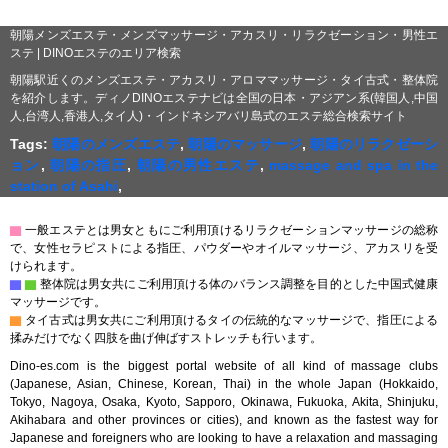
朝陽メンズエステ・メンズマッサージ・アカスリ・リラクゼーション・男性エ
ステ | DINOエステのエリア検索
朝陽駅近くのメンズエステ・アカスリ・アロママッサージ・タイ古式・整体院
を紹介します。ディノDINOエステナビは全国の日本・アジアン系(韓国人,中国
人,台湾人,香港人,タイ人)・インドネシアバリ島式のエステ総合検索サイト
Tags:
朝陽のメンズエステ
,
朝陽のマッサージ
,
朝陽のリラクゼーシ
ョン
,
朝陽の指圧
,
朝陽の男性エステ
,
massage and spa in the
station of Asahi
,
▇
一般エステとは男女ともにご利用頂けるリラクゼーションマッサージの総称
で、女性セラピストによる指圧、パウダーやオイルマッサージ、アカスリを受
けられます。
▇
▇
整体院は男女共にご利用頂ける体のバランス調整を目的とした中国式健康
マッサージです。
▇
タイ古式は男女共にご利用頂けるタイの伝統的なマッサージで、指圧による
揉みだけでなく四肢を曲げ伸ばすストレッチも行います。
Dino-es.com is the biggest portal website of all kind of massage clubs
(Japanese, Asian, Chinese, Korean, Thai) in the whole Japan (Hokkaido,
Tokyo, Nagoya, Osaka, Kyoto, Sapporo, Okinawa, Fukuoka, Akita, Shinjuku,
Akihabara and other provinces or cities), and known as the fastest way for
Japanese and foreigners who are looking to have a relaxation and massaging