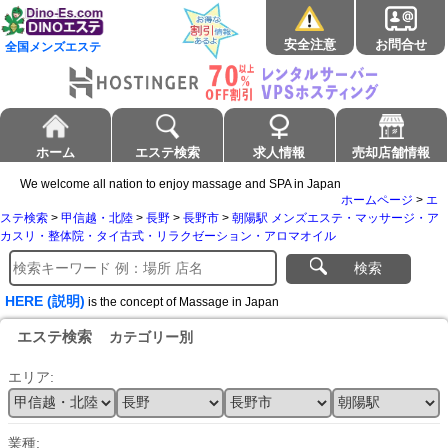
安全注意
お問合せ
全国メンズエステ
ホーム
エステ検索
求人情報
売却店舗情報
We welcome all nation to enjoy massage and SPA in Japan
ホームページ
>
エ
ステ検索
>
甲信越・北陸
>
長野
>
長野市
>
朝陽駅 メンズエステ・マッサージ・ア
カスリ・整体院・タイ古式・リラクゼーション・アロマオイル
検索
HERE (説明)
is the concept of Massage in Japan
エステ検索
カテゴリー別
エリア:
業種: