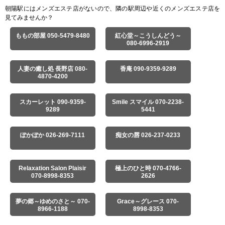
朝陽駅にはメンズエステ店がないので、隣の駅周辺や近くのメンズエステ店を
見てみませんか？
ももの部屋 050-5479-8480
紅心堂～こうしんどう～
080-6996-2919
人妻の癒し処 長野店 080-
香庵 090-9359-9289
4870-4200
スカーレット 090-9359-
Smile スマイル 070-2238-
9289
5441
ぽかぽか 026-269-7111
痴女の唇 026-237-0233
Relaxation Salon Plaisir
極上のひと時 070-4766-
070-8998-8353
2626
夢の郷～ゆめのさと～ 070-
Grace～グレース 070-
8966-1188
8998-8353