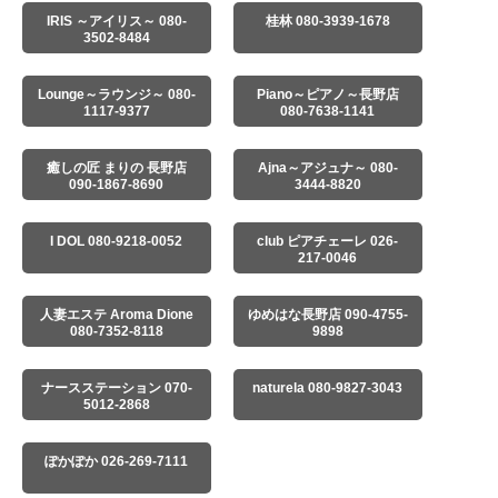
IRIS ～アイリス～ 080-
桂林 080-3939-1678
3502-8484
Lounge～ラウンジ～ 080-
Piano～ピアノ～長野店
1117-9377
080-7638-1141
癒しの匠 まりの 長野店
Ajna～アジュナ～ 080-
090-1867-8690
3444-8820
I DOL 080-9218-0052
club ピアチェーレ 026-
217-0046
人妻エステ Aroma Dione
ゆめはな長野店 090-4755-
080-7352-8118
9898
ナースステーション 070-
naturela 080-9827-3043
5012-2868
ぽかぽか 026-269-7111