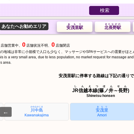
検索
あもり
きたながの
あなたへお勧めエリア
安茂里駅
北長野駅
0
0
店舗営業中、
店舗状況不明、
店舗閉店
の地域は非常に小規模で人口も少なく、マッサージやSPAサービスへの需要がほと
is is a very small area, due to less population, no market request for massage an
is area.
安茂里駅に停車する路線は下記の通りで
しんえつほんせん
JR信越本線(篠ノ井～長野)
Shinetsu honsen
かわなかじま
あもり
川中島
安茂里
←
Kawanakajima
Amori