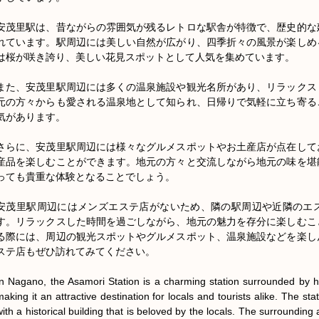
安茂里駅は、昔ながらの雰囲気が残るレトロな駅舎が特徴で、歴史的な
れています。駅周辺には美しい自然が広がり、四季折々の風景が楽しめ
は桜が咲き誇り、美しい花見スポットとして人気を集めています。

また、安茂里駅周辺には多くの温泉施設や観光名所があり、リラックス
元の方々からも愛される温泉地として知られ、日帰りで気軽に立ち寄る
気があります。

さらに、安茂里駅周辺には様々なグルメスポットやお土産店が点在して
産品を楽しむことができます。地元の方々と交流しながら地元の味を堪
っても貴重な体験となることでしょう。

安茂里駅周辺にはメンズエステ店がないため、隣の駅周辺や近隣のエ
す。リラックスした時間を過ごしながら、地元の魅力を存分に楽しむこ
る際には、周辺の観光スポットやグルメスポット、温泉施設などを楽し
ステ店もぜひ訪れてみてください。

In Nagano, the Asamori Station is a charming station surrounded by hi
making it an attractive destination for locals and tourists alike. The sta
with a historical building that is beloved by the locals. The surrounding 