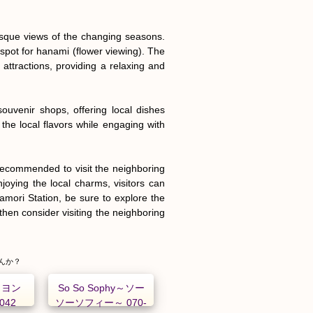
resque views of the changing seasons. 
pot for hanami (flower viewing). The 
attractions, providing a relaxing and 
uvenir shops, offering local dishes 
the local flavors while engaging with 
recommended to visit the neighboring 
oying the local charms, visitors can 
mori Station, be sure to explore the 
then consider visiting the neighboring 
んか？
リヨン
So So Sophy～ソー
1042
ソーソフィー～ 070-