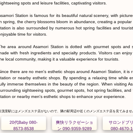
ightseeing spots and leisure facilities, captivating visitors.

Asamori Station is famous for its beautiful natural scenery, with pictu
In spring, the cherry blossoms bloom in abundance, creating a popular s
station is also surrounded by numerous hot spring facilities and tourist 
njoyable time for visitors.

The area around Asamori Station is dotted with gourmet spots and so
made with fresh ingredients and specialty products. Visitors can enjoy 
the local community, making it a valuable experience for tourists.

Since there are no men's esthetic shops around Asamori Station, it is 
station or nearby esthetic shops. By spending a relaxing time while enj
fully immerse themselves in the beauty of the region. When visiting Asa
surrounding sightseeing spots, gourmet spots, hot spring facilities, and 
station or nearby men's esthetic shops to enhance your experience.
安茂里駅にはメンズエステ店がないので、隣の駅周辺や近くのメンズエステ店を見てみませ
20代Baby 080-
爽快リラクゼーショ
サロンドブ
8573-8538
ン 090-9359-9289
080-4670-