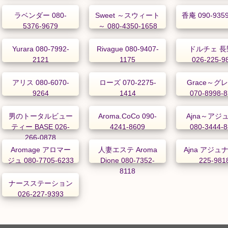
ラベンダー 080-
Sweet ～スウィート
香庵 090-9359
5376-9679
～ 080-4350-1658
Yurara 080-7992-
Rivague 080-9407-
ドルチェ 長
2121
1175
026-225-9
アリス 080-6070-
ローズ 070-2275-
Grace～グ
9264
1414
070-8998-
男のトータルビュー
Aroma.CoCo 090-
Ajna～アジ
ティー BASE 026-
4241-8609
080-3444-
266-0878
Aromage アロマー
人妻エステ Aroma
Ajna アジュナ 
ジュ 080-7705-6233
Dione 080-7352-
225-981
8118
ナースステーション
026-227-9393