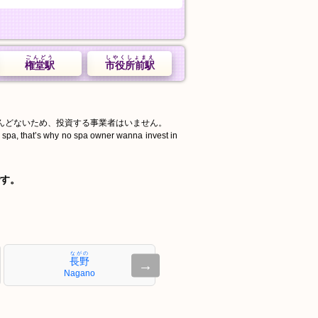
ごんどう
しやくしょまえ
権堂駅
市役所前駅
んどないため、投資する事業者はいません。
d spa, that’s why no spa owner wanna invest in
す。
ながの
長野
→
Nagano