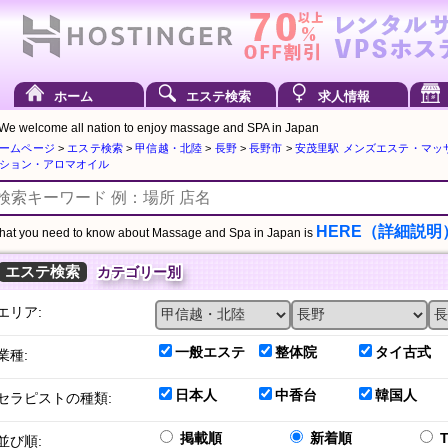
ホーム
エステ検索
求人情報
We welcome all nation to enjoy massage and SPA in Japan
ームページ
>
エステ検索
>
甲信越・北陸
>
長野
>
長野市
>
安茂里駅 メンズエステ・マッ
ション・アロマオイル
HERE（詳細説明
at you need to know about Massage and Spa in Japan is
エステ検索
カテゴリー別
エリア:
一般エステ
整体院
タイ古式
業種:
日本人
中香台
韓国人
セラピストの種類:
掲載順
新着順
並び順: