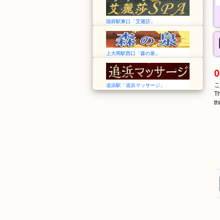
国府駅東口「艾麗莎」
上大岡駅西口「森の泉」
0
こ
追浜駅「追浜マッサージ」
Th
th
しののい
いまい
篠ノ井
今井
Shinonoi
Imai