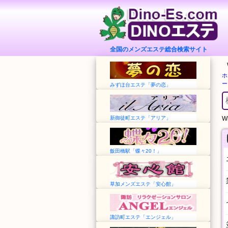
全国のメンズエステ総合検索サイト
ホ
ー
みずほ台エステ「夢の恋」
新御徒町エステ「アリア」
Wh
飯田橋駅「蝶々20！」
草加メンズエステ「安心館」
諏訪町エステ「エンジェル」