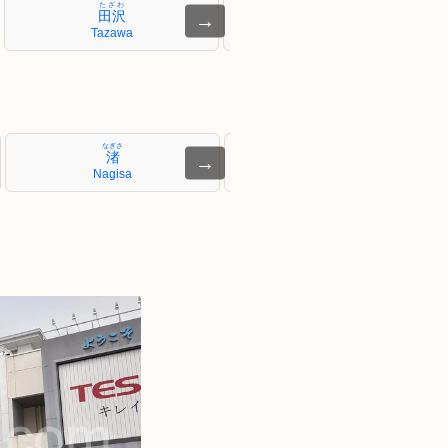
たざわ
しののい
田沢
篠ノ井
→
Tazawa
Shinonoi
なぎさ
しなのあらい
渚
信濃荒井
→
Nagisa
Shinano-Arai