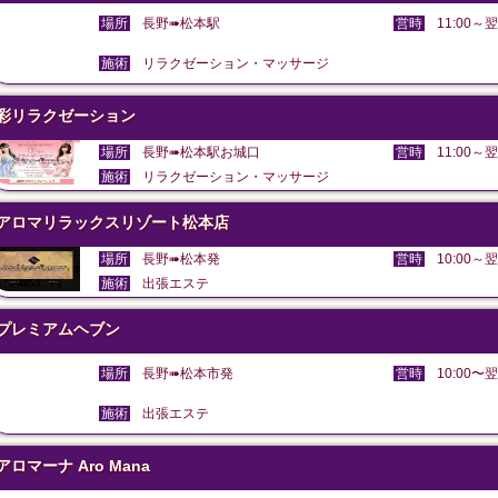
場所
長野➠松本駅
営時
11:00～翌
施術
リラクゼーション・マッサージ
彩リラクゼーション
場所
長野➠松本駅お城口
営時
11:00～翌
施術
リラクゼーション・マッサージ
アロマリラックスリゾート松本店
場所
長野➠松本発
営時
10:00～翌
施術
出張エステ
プレミアムヘブン
場所
長野➠松本市発
営時
10:00〜翌
施術
出張エステ
アロマーナ Aro Mana