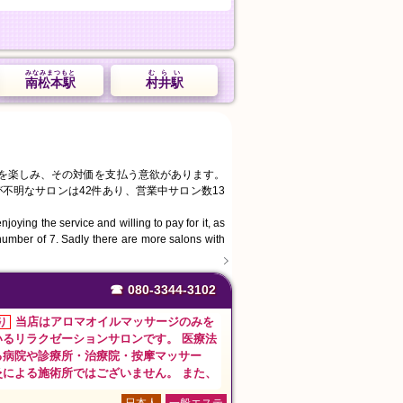
みなみまつもと
むらい
南松本駅
村井駅
スを楽しみ、その対価を支払う意欲があります。
不明なサロンは42件あり、営業中サロン数13
joying the service and willing to pay for it, as
number of 7. Sadly there are more salons with
☎
080-3344-3102
当店はアロマオイルマッサージのみを
り
いるリラクゼーションサロンです。 医療法
る病院や診療所・治療院・按摩マッサー
灸による施術所ではございません。 また、