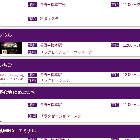
場所
長野➠松本市発
営時
11:00〜翌
施術
出張エステ
ソウル
場所
長野➠松本駅
営時
12:00〜La
施術
リラクゼーション・マッサージ
いちご
場所
長野➠松本駅
営時
12:00〜La
DINOエステバーナーと
のお互いリンクが必要
施術
リラクゼーション
夢心地 ゆめごこち
場所
長野➠松本駅
営時
11:00〜La
施術
リラクゼーションエステ
笑MINAL エミナル