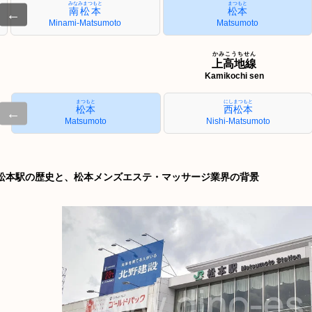
みなみまつもと
まつもと
南松本
松本
←
Minami-Matsumoto
Matsumoto
かみこうちせん
上高地線
Kamikochi sen
まつもと
にしまつもと
松本
西松本
←
Matsumoto
Nishi-Matsumoto
松本駅の歴史と、松本メンズエステ・マッサージ業界の背景