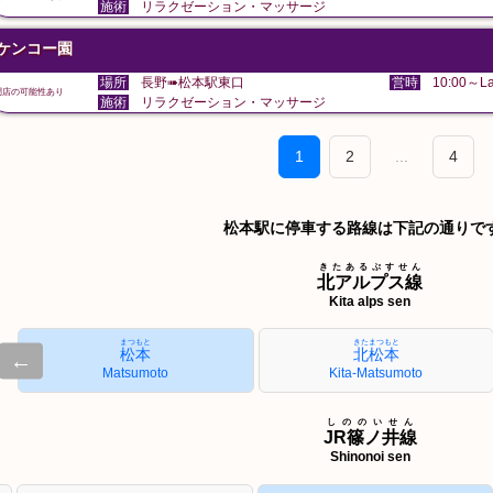
施術
リラクゼーション・マッサージ
ケンコー園
場所
長野➠松本駅東口
営時
10:00～La
閉店の可能性あり
施術
リラクゼーション・マッサージ
1
2
...
4
松本駅に停車する路線は下記の通りで
きたあるぷすせん
北アルプス線
Kita alps sen
まつもと
きたまつもと
松本
北松本
←
Matsumoto
Kita-Matsumoto
しののいせん
JR篠ノ井線
Shinonoi sen