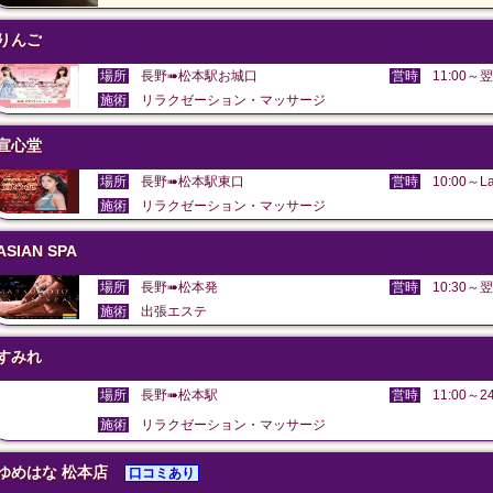
りんご
場所
長野➠松本駅お城口
営時
11:00～翌
施術
リラクゼーション・マッサージ
宣心堂
場所
長野➠松本駅東口
営時
10:00～La
施術
リラクゼーション・マッサージ
ASIAN SPA
場所
長野➠松本発
営時
10:30～翌
施術
出張エステ
すみれ
場所
長野➠松本駅
営時
11:00～24
施術
リラクゼーション・マッサージ
ゆめはな 松本店
口コミあり