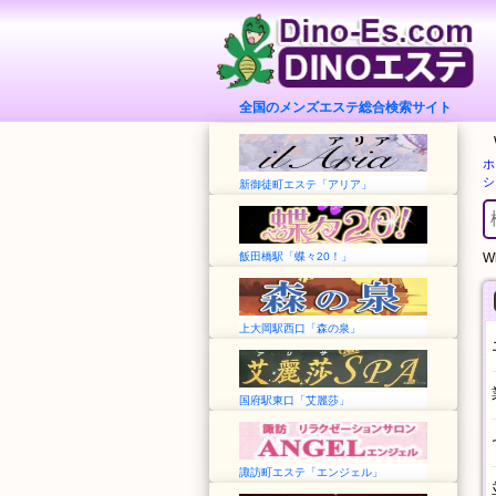
全国のメンズエステ総合検索サイト
ホ
シ
新御徒町エステ「アリア」
飯田橋駅「蝶々20！」
Wh
上大岡駅西口「森の泉」
国府駅東口「艾麗莎」
諏訪町エステ「エンジェル」