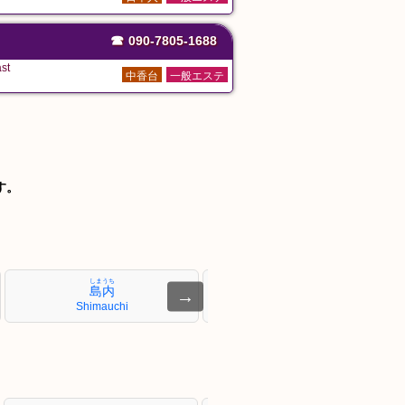
☎
090-7805-1688
st
中香台
一般エステ
す。
しまうち
あずさばし
島内
梓橋
→
Shimauchi
Azusabashi