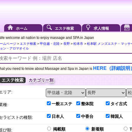
ホーム
エステ検索
求人情報
We welcome all nation to enjoy massage and SPA in Japan
ームページ
>
エステ検索
>
甲信越・北陸
>
長野
>
松本市
>
松本駅 メンズエステ・マッサ
ョン・アロマオイル
HERE（詳細説明
at you need to know about Massage and Spa in Japan is
エステ検索
カテゴリー別
エリア:
一般エステ
整体院
タイ古式
業種:
日本人
中香台
韓国人
セラピストの種類:
掲載順
新着順
並び順: