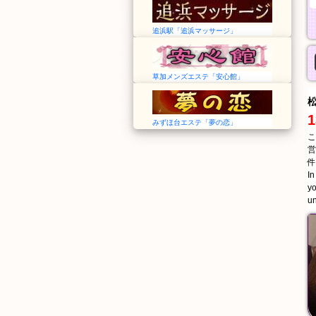
追浜駅「追浜マッサージ」
草加メンズエステ「安心館」
1
みずほ台エステ「夢の恋」
こ
営
件
In
yo
un