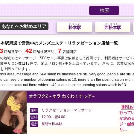
検索
まつもと
にしまつもと
あなたへお勧めエリア
松本駅
西松本駅
松本駅周辺で営業中のメンズエステ・リラクゼーション店舗一覧
3
42
7
店舗営業中、
店舗状況不明、
店舗閉店
の地域ではマッサージ・SPAサロン事業は依然として好調です。利用者はサービ
業中サロン数は13件で、閉店サロン数7件を上回っています。 さらに、営業状況が
を上回っています。
 this area, massage and SPA salon businesses are still very good, people are still en
u can see the number of opening salons is 13, more than the closing salon with 
certain status out there which is 42, more than the opening salons which is 13.
オラワクZ～オラ わくわくすっぞ～
割引あ
リラクゼーション・マッサージ
施術
行って
12:00～翌4:00
営時
が定め
長野➠松本駅
ジ・鍼
場所
リ...