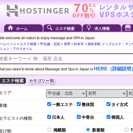
ホーム
エステ検索
求人情報
We welcome all nation to enjoy massage and SPA in Japan
ームページ
>
エステ検索
>
甲信越・北陸
>
長野
>
松本市
>
南松本駅 メンズエステ・マッ
ション・アロマオイル
HERE（詳細説明
at you need to know about Massage and Spa in Japan is
エステ検索
カテゴリー別
エリア:
一般エステ
整体院
タイ古式
業種:
日本人
中香台
韓国人
セラピストの種類:
掲載順
新着順
並び順: