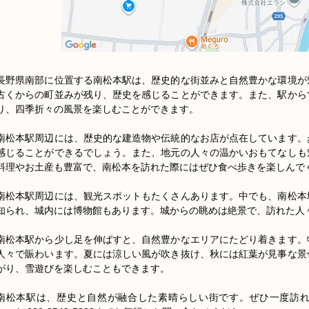
長野県南部に位置する南松本駅は、歴史的な街並みと自然豊かな環境が
古くからの町並みが残り、歴史を感じることができます。また、駅から
り、四季折々の風景を楽しむことができます。

南松本駅周辺には、歴史的な建造物や伝統的なお店が点在しています。
感じることができるでしょう。また、地元の人々の温かいおもてなしも
料理やお土産も豊富で、南松本を訪れた際にはぜひ食べ歩きを楽しんでく
南松本駅周辺には、観光スポットもたくさんあります。中でも、南松本
知られ、城内には博物館もあります。城からの眺めは絶景で、訪れた人々
南松本駅から少し足を伸ばすと、自然豊かなエリアにたどり着きます。
人々で賑わいます。夏には涼しい風が吹き抜け、秋には紅葉が見事な景
がり、雪遊びを楽しむこともできます。

南松本駅は、歴史と自然が融合した素晴らしい街です。ぜひ一度訪