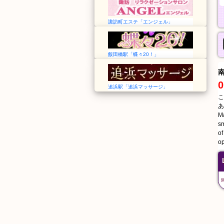
諏訪町エステ「エンジェル」
飯田橋駅「蝶々20！」
0
追浜駅「追浜マッサージ」
こ
あ
Ma
sm
of
op