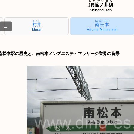
しののいせん
JR篠ノ井線
Shinonoi sen
むらい
みなみまつもと
村井
南松本
←
Murai
Minami-Matsumoto
南松本駅の歴史と、南松本メンズエステ・マッサージ業界の背景