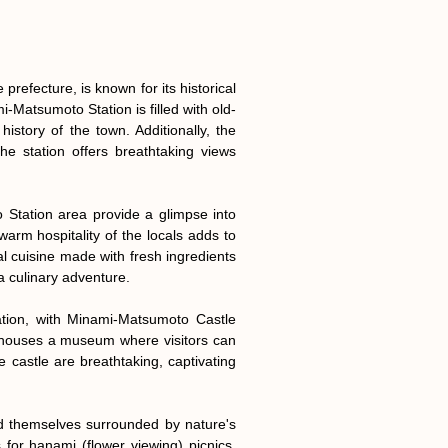
efecture, is known for its historical 
Matsumoto Station is filled with old-
history of the town. Additionally, the 
e station offers breathtaking views 
 Station area provide a glimpse into 
arm hospitality of the locals adds to 
 cuisine made with fresh ingredients 
a culinary adventure.

tion, with Minami-Matsumoto Castle 
o houses a museum where visitors can 
castle are breathtaking, captivating 
nd themselves surrounded by nature's 
for hanami (flower viewing) picnics. 