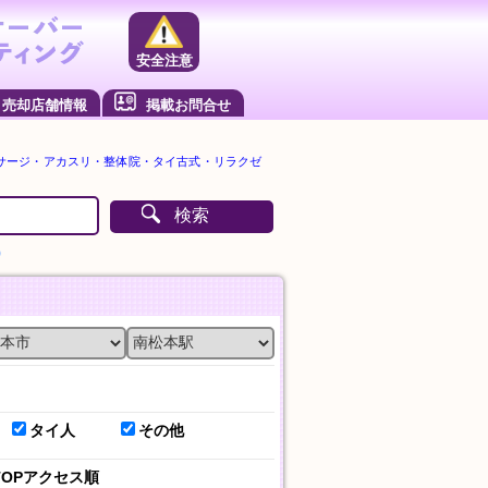
安全注意
売却店舗情報
掲載お問合せ
サージ・アカスリ・整体院・タイ古式・リラクゼ
検索
）
タイ人
その他
TOPアクセス順