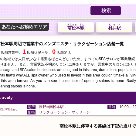
検索
みなみまつもと
むらい
あなたへお勧めエリア
南松本駅
村井駅
南松本駅周辺で営業中のメンズエステ・リラクゼーション店舗一覧
1
0
店舗営業中、
店舗状況不明、
店舗閉店
の地域では人口が少なく需要もほとんどないため、すべてのSPAサロンが事業継
りません。 また、営業状況不明のサロンは1件ありますが、営業中のサロンはあり
ssage and SPA salon businesses are not good in this area, due to less population
all that’s why ALL spa owner who used to invest in this area couldn’t make a liv
 this area forever. As you can see the number of opening salons is none. Sadly 
ening salons is none.
Lovely
場所
長野➠南松本駅
営時
10:00～22
閉店の可能性あり
施術
リラクゼーション・マッサージ
南松本駅に停車する路線は下記の通りで