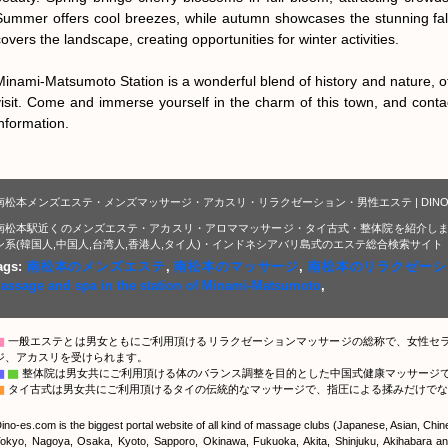
Summer offers cool breezes, while autumn showcases the stunning fall f
overs the landscape, creating opportunities for winter activities.

Minami-Matsumoto Station is a wonderful blend of history and nature, of
visit. Come and immerse yourself in the charm of this town, and conta
information.
南松本メンズエステ・メンズマッサージ・アカスリ・リラクゼーション・男性エステ | DIN
南松本駅近くのメンズエステ・アカスリ・アロママッサージ・タイ古式・整体院を紹介しま
ン系(韓国人,中国人,台湾人,香港人,タイ人)・インドネシアバリ島式のエステ総合検索サイト
ags:
南松本のメンズエステ
,
南松本のマッサージ
,
南松本のリラクゼーシ
assage and spa in the station of Minami-Matsumoto
,
▇
一般エステとは男女ともにご利用頂けるリラクゼーションマッサージの総称で、女性セ
ジ、アカスリを受けられます。
▇
▇
整体院は男女共にご利用頂ける体のバランス調整を目的とした中国式健康マッサージ
▇
タイ古式は男女共にご利用頂けるタイの伝統的なマッサージで、指圧による揉みだけでな
ino-es.com is the biggest portal website of all kind of massage clubs (Japanese, Asian, Chi
okyo, Nagoya, Osaka, Kyoto, Sapporo, Okinawa, Fukuoka, Akita, Shinjuku, Akihabara and