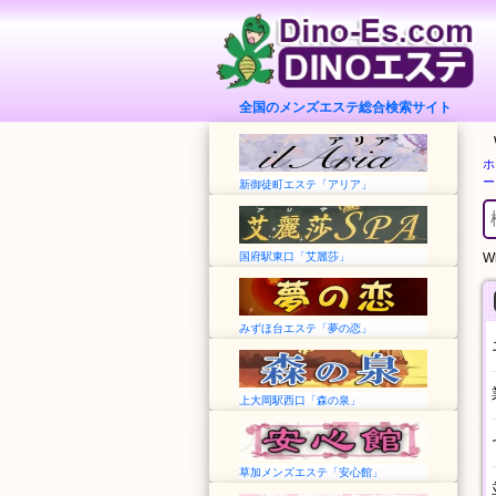
全国のメンズエステ総合検索サイト
ホ
ー
新御徒町エステ「アリア」
国府駅東口「艾麗莎」
Wh
みずほ台エステ「夢の恋」
上大岡駅西口「森の泉」
草加メンズエステ「安心館」