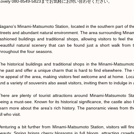
Lovely 080-8549-5823までお気軽にお問い合わせください。

Nagano's Minami-Matsumoto Station, located in the southern part of the pr
streets and abundant natural environment. The area surrounding Minami-
fashioned buildings and traditional shops, allowing visitors to feel the 
beautiful natural scenery that can be found just a short walk from th
throughout the four seasons.

The historical buildings and traditional shops in the Minami-Matsumoto
the past and offer a unique charm that is hard to find elsewhere. The w
the appeal of the area, making visitors feel welcome and at home. Local
nd a variety of souvenirs also await visitors, inviting them to indulge in 
There are plenty of tourist attractions around Minami-Matsumoto Sta
being a must-see. Known for its historical significance, the castle als
learn more about the area's rich history. The panoramic views from the 
ll who visit.

Venturing a bit further from Minami-Matsumoto Station, visitors will fi
beauty. Spring brings cherry blossoms in full bloom, attracting crowds 