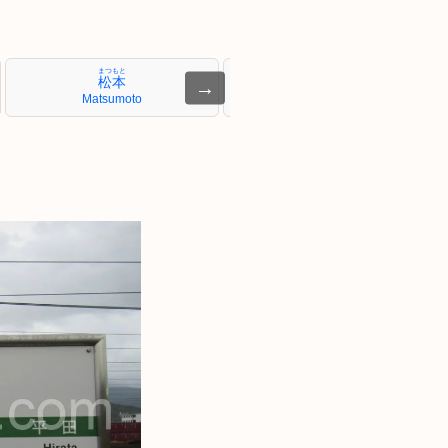
まつもと
たざわ
松本
田沢
→
Matsumoto
Tazawa