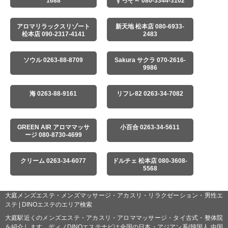
1688
すっぞ～ 080-3344-3102
アロマリラックスリゾート
新天地 松本店 080-6933-
松本店 090-2317-4141
2483
ソウル 0263-88-8709
Sakura サクラ 070-2616-
9986
海 0263-88-9161
リフレ82 0263-34-7082
GREEN AIR アロママッサ
小百合 0263-34-5611
ージ 080-8730-4699
クリーム 0263-34-6077
ドルチェ 松本店 080-3608-
5568
大庭メンズエステ・メンズマッサージ・アカスリ・リラクゼーション・男性エ
ステ | DINOエステのエリア検索
大庭駅近くのメンズエステ・アカスリ・アロママッサージ・タイ古式・整体院
を紹介します。ディノDINOエステナビは全国の日本・アジアン系(韓国人,中国