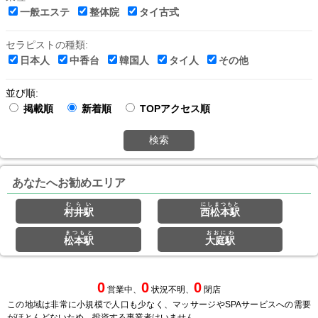
一般エステ
整体院
タイ古式
セラピストの種類:
日本人
中香台
韓国人
タイ人
その他
並び順:
掲載順
新着順
TOPアクセス順
検索
あなたへお勧めエリア
むらい
にしまつもと
村井駅
西松本駅
まつもと
おおにわ
松本駅
大庭駅
0
0
0
営業中、
状況不明、
閉店
この地域は非常に小規模で人口も少なく、マッサージやSPAサービスへの需要
がほとんどないため、投資する事業者はいません。