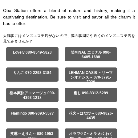
Oba Station offers a blend of nature and history, making it a 
captivating destination. Be sure to visit and savor all the charm it 
has to offer.
大庭駅にはメンズエステ店がないので、隣の駅周辺や近くのメンズエステ店を
見てみませんか？
Lovely 080-8549-5823
笑MINAL エミナル 090-
6485-1688
りんご 070-2293-3184
LEHMAN OASIS ～リーマ
ンオアシス～ 070-3791-
7230
松本爽快アロマージュ 090-
癒し 090-8312-5289
4393-1218
Flamingo 080-9093-5577
花火～はなび～ 080-9826-
4435
笑琳～えりん～ 080-1953-
オラワクZ～オラ わくわく