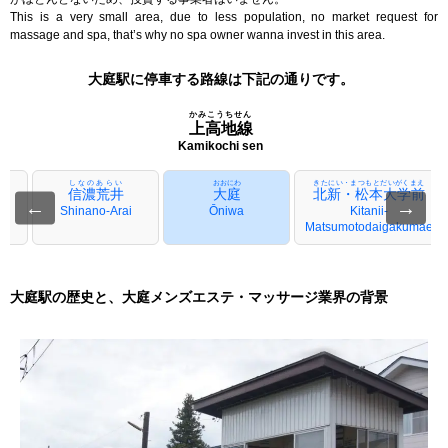
This is a very small area, due to less population, no market request for
massage and spa, that’s why no spa owner wanna invest in this area.
大庭駅に停車する路線は下記の通りです。
かみこうちせん
上高地線
Kamikochi sen
しなのあらい
おおにわ
きたにい・まつもとだいがくまえ
信濃荒井
大庭
北新・松本大学前
←
→
Shinano-Arai
Ōniwa
Kitanii-
Matsumotodaigakumae
大庭駅の歴史と、大庭メンズエステ・マッサージ業界の背景