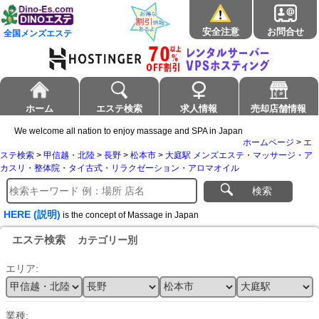
安全注意
お問合せ
全国メンズエステ
ホーム
エステ検索
求人情報
売却店舗情報
We welcome all nation to enjoy massage and SPA in Japan
ホームページ
>
エ
ステ検索
>
甲信越・北陸
>
長野
>
松本市
>
大庭駅 メンズエステ・マッサージ・ア
カスリ・整体院・タイ古式・リラクゼーション・アロマオイル
検索
HERE (説明)
is the concept of Massage in Japan
エステ検索
カテゴリー別
エリア:
業種: