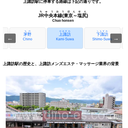
上諏訪駅に停車する路線は下記の通りです。
ちゅうおうほんせん
JR中央本線(東京～塩尻)
Chuo honsen
ちの
かみすわ
しもすわ
茅野
上諏訪
下諏訪
←
→
Chino
Kami-Suwa
Shimo-Suwa
上諏訪駅の歴史と、上諏訪メンズエステ・マッサージ業界の背景