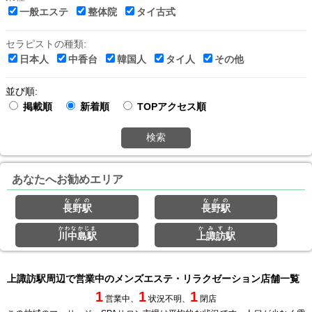
一般エステ
整体院
タイ古式
セラピストの種類:
日本人
中香台
韓国人
タイ人
その他
並び順:
掲載順
新着順
TOPアクセス順
検索
あなたへお勧めエリア
ながの
ながの
長野駅
長野駅
かわなかじま
かみすわ
川中島駅
上諏訪駅
上諏訪駅周辺で営業中のメンズエステ・リラクゼーション店舗一覧
1
1
1
営業中、
状況不明、
閉店