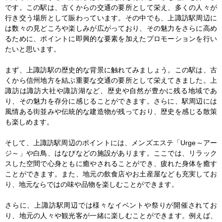
です。この駅は、古くからの交通の要所として栄え、多くの人々が
行き交う場所として賑わっています。その中でも、上諏訪駅周辺に
は数々の見どころや楽しみが広がっており、その魅力をさらに高め
るために、ポイントに即興的な要素を加えたプロモーションを行い
たいと思います。

まず、上諏訪駅の歴史的な背景に触れてみましょう。この駅は、古
くから信州地方を結ぶ重要な交通の要所として栄えてきました。上
諏訪は諏訪大社や諏訪湖など、歴史や自然が豊かに残る地域であ
り、その魅力を存分に感じることができます。さらに、駅周辺には
風情ある街並みや伝統的な建造物が残っており、歴史を感じる散策
も楽しめます。

そして、上諏訪駅周辺のポイントには、メンズエステ「Urge～アー
ジ～」や白鳥、はなびなどの施設があります。ここでは、リラック
スした空間で心身ともに癒やされることができ、疲れた身体を癒す
ことができます。また、地元の飲食店やお土産屋なども充実してお
り、地元ならではの味や品物を楽しむことができます。

さらに、上諏訪駅周辺では様々なイベントや祭りが開催されてお
り、地元の人々や観光客が一緒に楽しむことができます。例えば、