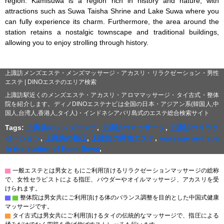
region. Kamisuwa is a region rich in history and nature, with 
attractions such as Suwa Taisha Shrine and Lake Suwa where you 
can fully experience its charm. Furthermore, the area around the 
station retains a nostalgic townscape and traditional buildings, 
allowing you to enjoy strolling through history.

上諏訪メンズエステ・メンズマッサージ・アカスリ・リラクゼーション・男性
エステ | DINOエステのエリア検索
上諏訪駅近くのメンズエステ・アカスリ・アロママッサージ・タイ古式・整体
院を紹介します。ディノDINOエステナビは全国の日本・アジアン系(韓国人,中
国人,台湾人,香港人,タイ人)・インドネシアバリ島式のエステ総合検索サイト
Tags:
上諏訪のメンズエステ
,
上諏訪のマッサージ
,
上諏訪のリラク
ゼーション
,
上諏訪の指圧
,
上諏訪の男性エステ
,
massage and spa
in the station of Kami-Suwa
,
▇
一般エステとは男女ともにご利用頂けるリラクゼーションマッサージの総称
で、女性セラピストによる指圧、パウダーやオイルマッサージ、アカスリを受
けられます。
▇
▇
整体院は男女共にご利用頂ける体のバランス調整を目的とした中国式健康
マッサージです。
▇
タイ古式は男女共にご利用頂けるタイの伝統的なマッサージで、指圧による