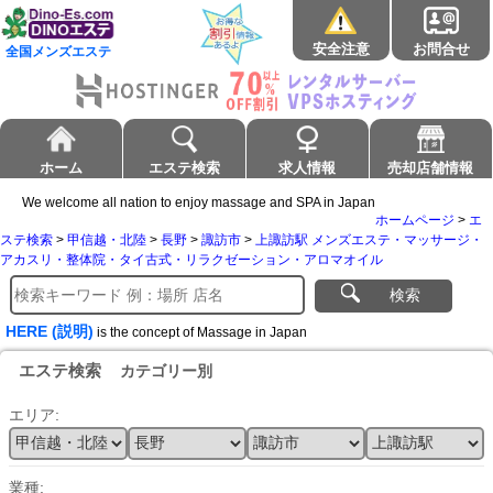
安全注意
お問合せ
全国メンズエステ
ホーム
エステ検索
求人情報
売却店舗情報
We welcome all nation to enjoy massage and SPA in Japan
ホームページ
>
エ
ステ検索
>
甲信越・北陸
>
長野
>
諏訪市
>
上諏訪駅 メンズエステ・マッサージ・
アカスリ・整体院・タイ古式・リラクゼーション・アロマオイル
検索
HERE (説明)
is the concept of Massage in Japan
エステ検索
カテゴリー別
エリア:
業種: