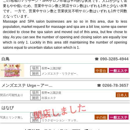
この地域のマッサージ・SPAサロン市場は平均的な状況です。人口が少なく需
要もやや低いため、営業中サロン数と閉店サロン数はいずれも1件と少ない水準
です。 一方で、営業中サロン数と営業状況不明サロン数はいずれも1件で同数
となっています。
Massage and SPA salon businesses are so so in this area, due to less
population, market request for massage and spa are a bit low, some spa owner
decided to close the spa salon and moved out of this area, but few chose to
stay. As you can see the number of opening and closing salon are equally low
which is only 1. Luckily in this area still maintaining the number of opening
salons equal to uncertain status salon which is 1.
白鳥
☎
090-3285-4944
場所
長野➠上諏訪駅
中香台
一般エステ
施術
メンズエステ・リラクゼー..
メンズエステ Urge～アージ～
☎
0266-78-3657
場所
長野➠上諏訪発
日本人
閉店の可能性あり
施術
出張エステ
閉店しました
はなび
場所
長野➠上諏訪駅
その他
一般エステ
写真とリンク無し
施術
リラクゼーション・マッサ..