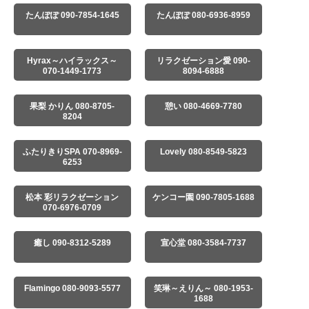
たんぽぽ 090-7854-1645
たんぽぽ 080-6936-8959
Hyrax～ハイラックス～
リラクゼーション愛 090-
070-1449-1773
8094-6888
果梨 かりん 080-8705-
憩い 080-4669-7780
8204
ふたりきりSPA 070-8969-
Lovely 080-8549-5823
6253
松本 彩リラクゼーション
ケンコー園 090-7805-1688
070-6976-0709
癒し 090-8312-5289
宣心堂 080-3584-7737
Flamingo 080-9093-5577
笑琳～えりん～ 080-1953-
1688