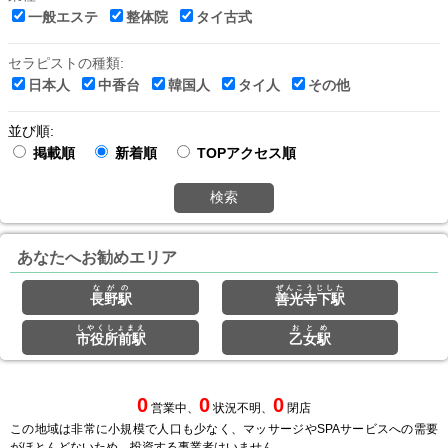
一般エステ
整体院
タイ古式
セラピストの種類:
日本人
中香台
韓国人
タイ人
その他
並び順:
掲載順
新着順
TOPアクセス順
検索
あなたへお勧めエリア
ながの
ぜんこうじした
長野駅
善光寺下駅
しやくしょまえ
おとめ
市役所前駅
乙女駅
0
0
0
営業中、
状況不明、
閉店
この地域は非常に小規模で人口も少なく、マッサージやSPAサービスへの需要
がほとんどないため、投資する事業者はいません。