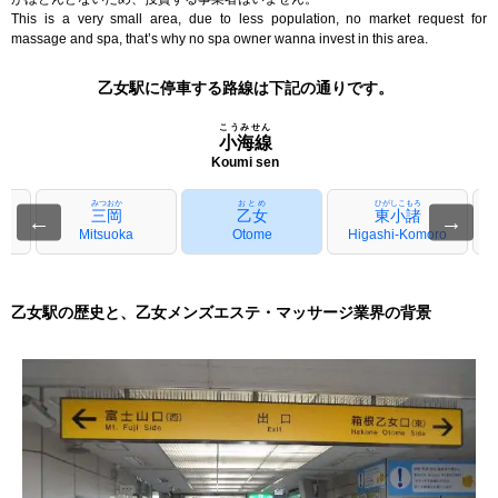
This is a very small area, due to less population, no market request for
massage and spa, that’s why no spa owner wanna invest in this area.
乙女駅に停車する路線は下記の通りです。
こうみせん
小海線
Koumi sen
みつおか
おとめ
ひがしこもろ
三岡
乙女
東小諸
←
→
Mitsuoka
Otome
Higashi-Komoro
乙女駅の歴史と、乙女メンズエステ・マッサージ業界の背景