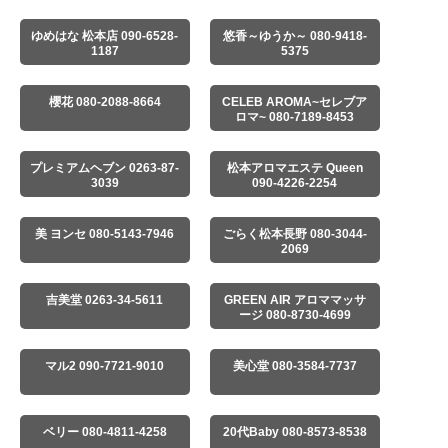
ゆめはな 松本店 090-6528-
悠香～ゆうか～ 080-9418-
1187
5375
櫻花 080-2088-8664
CELEB AROMA~セレブア
ロマ~ 080-7189-8453
プレミアムヘブン 0263-87-
松本アロマエステ Queen
3039
090-4226-2254
美 ヨンセ 080-5143-7946
ごらく松本長野 080-3044-
2069
吉美堂 0263-34-5611
GREEN AIR アロママッサ
ージ 080-8730-4699
マル2 090-7721-9010
美心堂 080-3584-7737
ベリー 080-4811-4258
20代Baby 080-8573-8538