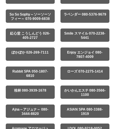
So So Sophy～ソーソーソ
ラベンダー 080-5376-9679
フィー～ 070-9009-6838
紅心堂 こうしんどう 026-
Smile スマイル 070-2238-
405-2727
5441
ぽかぽか 026-269-7111
Enjoy エンジョイ 080-
7807-4009
Rabbit SPA 050-1807-
ローズ 070-2275-1414
6810
桂林 080-3939-1678
かいかんエステ 080-3566-
1100
Ajna～アジュナ～ 080-
ASIAN SPA 080-3388-
3444-8820
1919
Aromage アロマージュ
I DOL 080-9218-0052