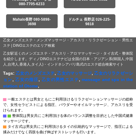
080-7705-6233
Mahalo長野 080-5898-
ドルチェ 長野店 026-225-
3698
9818
乙女メンズエステ・メンズマッサージ・アカスリ・リラクゼーション・男性エ
ステ | DINOエステのエリア検索
乙女駅近くのメンズエステ・アカスリ・アロママッサージ・タイ古式・整体院
を紹介します。ディノDINOエステナビは全国の日本・アジアン系(韓国人,中国
人,台湾人,香港人,タイ人)・インドネシアバリ島式のエステ総合検索サイト
Tags:
乙女のメンズエステ
,
乙女のマッサージ
,
乙女のリラクゼーシ
ョン
,
乙女の指圧
,
乙女の男性エステ
,
massage and spa in the
station of Otome
,
▇
一般エステとは男女ともにご利用頂けるリラクゼーションマッサージの総称
で、女性セラピストによる指圧、パウダーやオイルマッサージ、アカスリを受
けられます。
▇
▇
整体院は男女共にご利用頂ける体のバランス調整を目的とした中国式健康
マッサージです。
▇
タイ古式は男女共にご利用頂けるタイの伝統的なマッサージで、指圧による
揉みだけでなく四肢を曲げ伸ばすストレッチも行います。