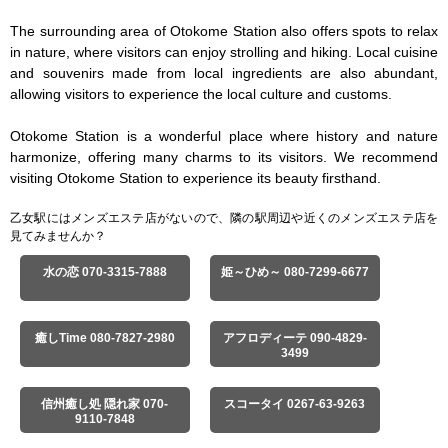
The surrounding area of Otokome Station also offers spots to relax 
in nature, where visitors can enjoy strolling and hiking. Local cuisine 
and souvenirs made from local ingredients are also abundant, 
allowing visitors to experience the local culture and customs.

Otokome Station is a wonderful place where history and nature 
harmonize, offering many charms to its visitors. We recommend 
visiting Otokome Station to experience its beauty firsthand.
乙女駅にはメンズエステ店がないので、隣の駅周辺や近くのメンズエステ店を
見てみませんか？
水の恋 070-3315-7888
姫～ひめ～ 080-7299-6677
癒しTime 080-7827-2980
アフロディーテ 090-4829-
3499
信州癒し処 隠れ家 070-
スコータイ 0267-63-9263
9110-7848