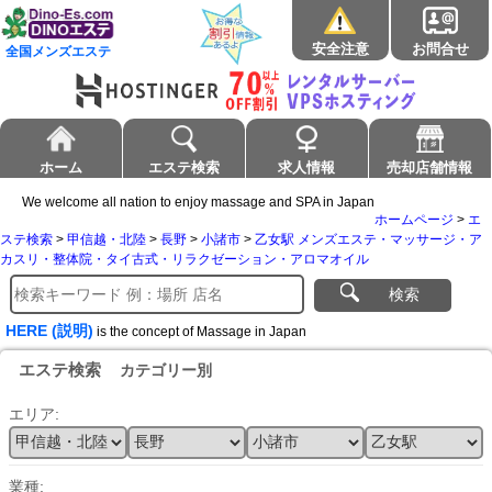
安全注意
お問合せ
全国メンズエステ
ホーム
エステ検索
求人情報
売却店舗情報
We welcome all nation to enjoy massage and SPA in Japan
ホームページ
>
エ
ステ検索
>
甲信越・北陸
>
長野
>
小諸市
>
乙女駅 メンズエステ・マッサージ・ア
カスリ・整体院・タイ古式・リラクゼーション・アロマオイル
検索
HERE (説明)
is the concept of Massage in Japan
エステ検索
カテゴリー別
エリア:
業種: