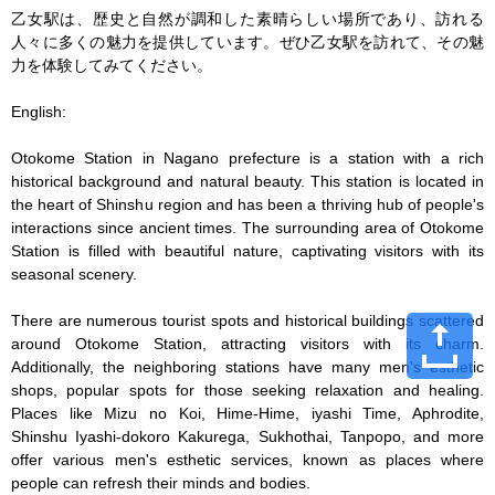
乙女駅は、歴史と自然が調和した素晴らしい場所であり、訪れる
人々に多くの魅力を提供しています。ぜひ乙女駅を訪れて、その魅
力を体験してみてください。

English:

Otokome Station in Nagano prefecture is a station with a rich 
historical background and natural beauty. This station is located in 
the heart of Shinshu region and has been a thriving hub of people's 
interactions since ancient times. The surrounding area of Otokome 
Station is filled with beautiful nature, captivating visitors with its 
seasonal scenery.

There are numerous tourist spots and historical buildings scattered 
around Otokome Station, attracting visitors with its charm. 
Additionally, the neighboring stations have many men's esthetic 
shops, popular spots for those seeking relaxation and healing. 
Places like Mizu no Koi, Hime-Hime, iyashi Time, Aphrodite, 
Shinshu Iyashi-dokoro Kakurega, Sukhothai, Tanpopo, and more 
offer various men's esthetic services, known as places where 
people can refresh their minds and bodies.
