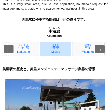
This is a very small area, due to less population, no market request for
massage and spa, that’s why no spa owner wanna invest in this area.
美里駅に停車する路線は下記の通りです。
こうみせん
小海線
Koumi sen
なかさと
みさと
みつおか
中佐都
美里
三岡
←
→
Nakasato
Misato
Mitsuoka
美里駅の歴史と、美里メンズエステ・マッサージ業界の背景