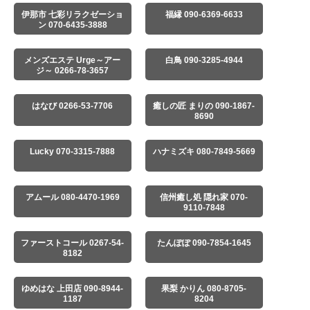
伊那市 七彩リラクゼーショ
福縁 090-6369-6633
ン 070-6435-3888
メンズエステ Urge～アー
白鳥 090-3285-4944
ジ～ 0266-78-3657
はなび 0266-53-7706
癒しの匠 まりの 090-1867-
8690
Lucky 070-3315-7888
ハナミズキ 080-7849-5669
アムール 080-4470-1969
信州癒し処 隠れ家 070-
9110-7848
ファーストコール 0267-54-
たんぽぽ 090-7854-1645
8182
ゆめはな 上田店 090-8944-
果梨 かりん 080-8705-
1187
8204