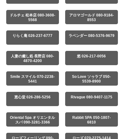
ドルチェ 松本店 080-3608-
アロマゴールド 080-9184-
5568
8553
りらく庵 026-237-6777
ラベンダー 080-5376-9679
人妻の癒し処 長野店 080-
悠 026-217-0056
4870-4200
Smile スマイル 070-2238-
So Love ソゥラブ 050-
5441
5539-8900
恵心堂 026-286-5256
Rivague 080-9407-1175
Oriental Spa オリエンタル
Rabbit SPA 050-1807-
スパ 090-3281-3366
6810
ローズフィーリング 090-
ローズ 070-2275-1414