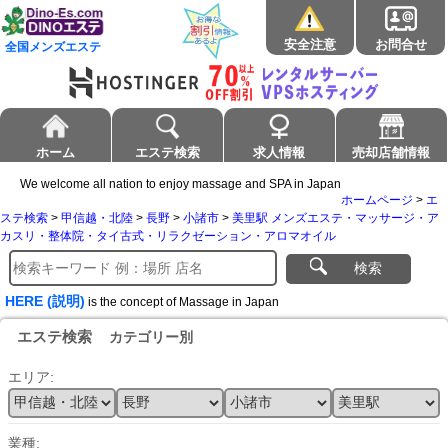
安全注意
お問合せ
全国メンズエステ
ホーム
エステ検索
求人情報
売却店舗情報
We welcome all nation to enjoy massage and SPA in Japan
ホームページ
>
エ
ステ検索
>
甲信越・北陸
>
長野
>
小諸市
>
美里駅 メンズエステ・マッサージ・ア
カスリ・整体院・タイ古式・リラクゼーション・アロマオイル
検索
HERE (説明)
is the concept of Massage in Japan
エステ検索
カテゴリー別
エリア:
業種: