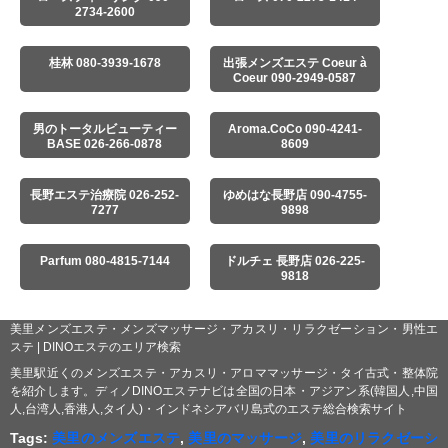
2734-2600
桂林 080-3939-1678
出張メンズエステ Coeur à
Coeur 090-2949-0587
男のトータルビューティー
Aroma.CoCo 090-4241-
BASE 026-266-0878
8609
長野エステ治療院 026-252-
ゆめはな長野店 090-4755-
7277
9898
Parfum 080-4815-7144
ドルチェ 長野店 026-225-
9818
美里メンズエステ・メンズマッサージ・アカスリ・リラクゼーション・男性エ
ステ | DINOエステのエリア検索
美里駅近くのメンズエステ・アカスリ・アロママッサージ・タイ古式・整体院
を紹介します。ディノDINOエステナビは全国の日本・アジアン系(韓国人,中国
人,台湾人,香港人,タイ人)・インドネシアバリ島式のエステ総合検索サイト
Tags:
美里のメンズエステ
,
美里のマッサージ
,
美里のリラクゼーシ