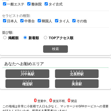
一般エステ
整体院
タイ古式
セラピストの種類:
日本人
中香台
韓国人
タイ人
その他
並び順:
掲載順
新着順
TOPアクセス順
検索
あなたへお勧めエリア
かわなかじま
きたながの
川中島駅
北長野駅
ごんどう
みさと
権堂駅
美里駅
0
0
0
営業中、
状況不明、
閉店
この地域は非常に小規模で人口も少なく、マッサージやSPAサービスへの需要
がほとんどないため、投資する事業者はいません。