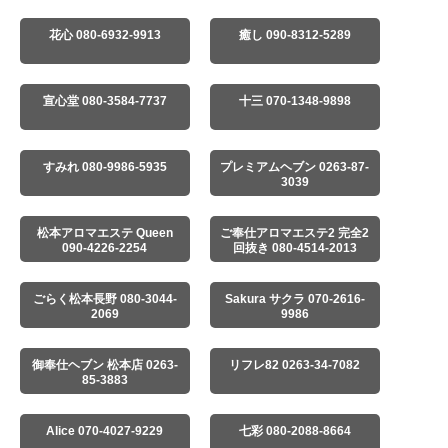
花心 080-6932-9913
癒し 090-8312-5289
宣心堂 080-3584-7737
十三 070-1348-9898
すみれ 080-9986-5935
プレミアムヘブン 0263-87-
3039
松本アロマエステ Queen
ご奉仕アロマエステ2 完全2
090-4226-2254
回抜き 080-4514-2013
ごらく松本長野 080-3044-
Sakura サクラ 070-2616-
2069
9986
御奉仕ヘブン 松本店 0263-
リフレ82 0263-34-7082
85-3883
Alice 070-4027-9229
七彩 080-2088-8664