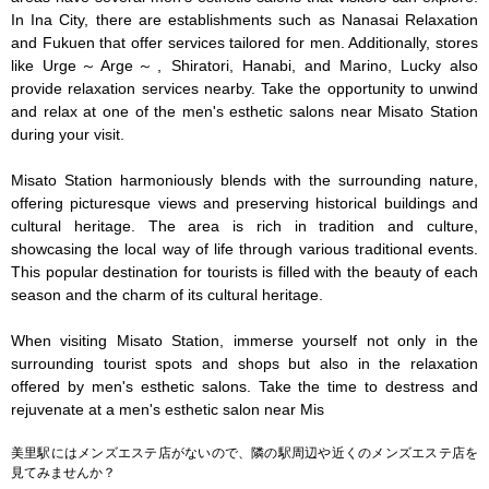
In Ina City, there are establishments such as Nanasai Relaxation 
and Fukuen that offer services tailored for men. Additionally, stores 
like Urge～Arge～, Shiratori, Hanabi, and Marino, Lucky also 
provide relaxation services nearby. Take the opportunity to unwind 
and relax at one of the men's esthetic salons near Misato Station 
during your visit.

Misato Station harmoniously blends with the surrounding nature, 
offering picturesque views and preserving historical buildings and 
cultural heritage. The area is rich in tradition and culture, 
showcasing the local way of life through various traditional events. 
This popular destination for tourists is filled with the beauty of each 
season and the charm of its cultural heritage.

When visiting Misato Station, immerse yourself not only in the 
surrounding tourist spots and shops but also in the relaxation 
offered by men's esthetic salons. Take the time to destress and 
rejuvenate at a men's esthetic salon near Mis
美里駅にはメンズエステ店がないので、隣の駅周辺や近くのメンズエステ店を
見てみませんか？