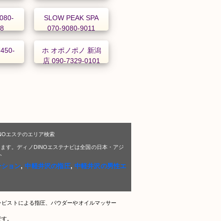
080-
SLOW PEAK SPA
98
070-9080-9011
450-
ホ オポノポノ 新潟
店 090-7329-0101
NOエステのエリア検索
ます。ディノDINOエステナビは全国の日本・アジ
ト
ーション
,
中軽井沢の指圧
,
中軽井沢の男性エ
ラピストによる指圧、パウダーやオイルマッサー
です。