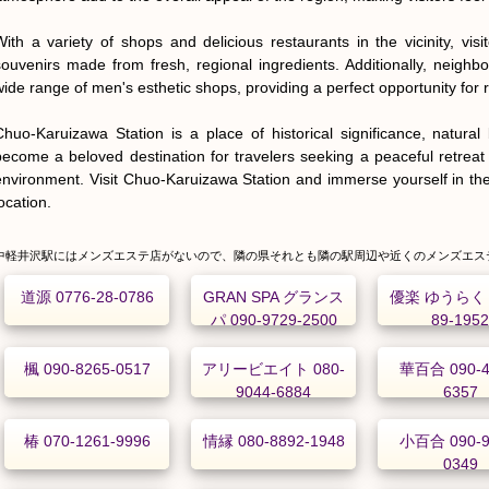
With a variety of shops and delicious restaurants in the vicinity, visi
souvenirs made from fresh, regional ingredients. Additionally, neighbor
wide range of men's esthetic shops, providing a perfect opportunity for r
Chuo-Karuizawa Station is a place of historical significance, natural 
become a beloved destination for travelers seeking a peaceful retreat
environment. Visit Chuo-Karuizawa Station and immerse yourself in the
ocation.
中軽井沢駅にはメンズエステ店がないので、隣の県それとも隣の駅周辺や近くのメンズエス
道源 0776-28-0786
GRAN SPA グランス
優楽 ゆうらく 0
パ 090-9729-2500
89-195
楓 090-8265-0517
アリービエイト 080-
華百合 090-4
9044-6884
6357
椿 070-1261-9996
情縁 080-8892-1948
小百合 090-9
0349