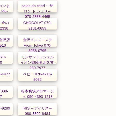
ョンま
salon.do.cheri ～サ
746-
ロン ド シェリ～
070-2353-4465
ce 金の
CHOCOLAT 070-
-2338
9131-0659
金沢店
金沢メンズエステ
0513
From Tokyo 070-
8958-0795
70-
モンサンミッシェル
00
イオン御経塚店 076-
269-7977
-4477
ベビー 070-4216-
5062
090-
松本爽快アロマージ
97
ュ 090-4393-1218
-9289
IRIS ～アイリス～
080-3502-8484