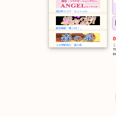
諏訪町エステ「エンジェル」
飯田橋駅「蝶々20！」
0
こ
上大岡駅西口「森の泉」
Th
th