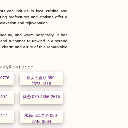
tors can indulge in local cuisine and 
ing prefectures and stations offer a 
elaxation and rejuvenation.

beauty, and warm hospitality. It has 
 and a chance to unwind in a serene 
 charm and allure of this remarkable 
テ店を見てみませんか？
776-
熟女の香り 090-
2
2378-1818
407-
愛恋 070-4356-2615
447-
水着deエステ 080-
3746-3084