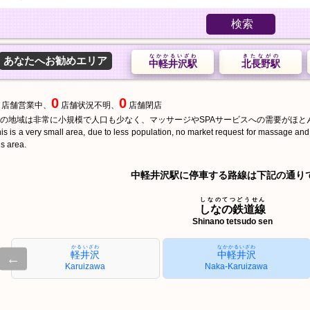
検索
なかかるいざわ
きたながの
あなたへお勧めエリア
中軽井沢駅
北長野駅
0
0
店舗営業中、
店舗状況不明、
店舗閉店
の地域は非常に小規模で人口も少なく、マッサージやSPAサービスへの需要がほと
is is a very small area, due to less population, no market request for massage an
is area.
中軽井沢駅に停車する路線は下記の通り
しなのてつどうせん
しなの鉄道線
Shinano tetsudo sen
かるいざわ
なかかるいざわ
軽井沢
中軽井沢
←
Karuizawa
Naka-Karuizawa