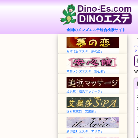
全国のメンズエステ総合検索サイト
ホ
ク
みずほ台エステ「夢の恋」
草加メンズエステ「安心館」
Wh
追浜駅「追浜マッサージ」
国府駅東口「艾麗莎」
新御徒町エステ「アリア」