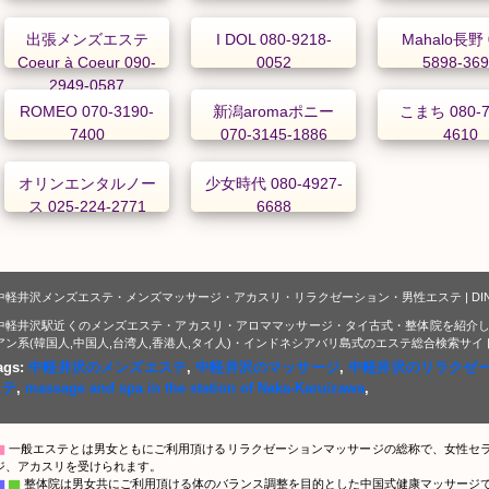
出張メンズエステ
I DOL 080-9218-
Mahalo長野 
Coeur à Coeur 090-
0052
5898-36
2949-0587
ROMEO 070-3190-
新潟aromaポニー
こまち 080-7
7400
070-3145-1886
4610
オリンエンタルノー
少女時代 080-4927-
ス 025-224-2771
6688
中軽井沢メンズエステ・メンズマッサージ・アカスリ・リラクゼーション・男性エステ | DI
中軽井沢駅近くのメンズエステ・アカスリ・アロママッサージ・タイ古式・整体院を紹介し
アン系(韓国人,中国人,台湾人,香港人,タイ人)・インドネシアバリ島式のエステ総合検索サイ
ags:
中軽井沢のメンズエステ
,
中軽井沢のマッサージ
,
中軽井沢のリラクゼ
ステ
,
massage and spa in the station of Naka-Karuizawa
,
▇
一般エステとは男女ともにご利用頂けるリラクゼーションマッサージの総称で、女性セ
ジ、アカスリを受けられます。
▇
▇
整体院は男女共にご利用頂ける体のバランス調整を目的とした中国式健康マッサージ