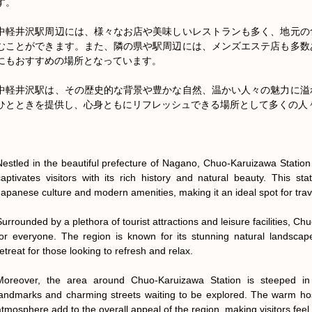
す。

中軽井沢駅周辺には、様々なお店や美味しいレストランも多く、地元の
むことができます。また、隣の県や駅周辺には、メンズエステ店も多数
にもおすすめの場所となっています。

中軽井沢駅は、その歴史的な背景や豊かな自然、温かい人々の魅力に溢
ひとときを提供し、心身ともにリフレッシュできる場所として多くの人々
Nestled in the beautiful prefecture of Nagano, Chuo-Karuizawa Station i
captivates visitors with its rich history and natural beauty. This stat
Japanese culture and modern amenities, making it an ideal spot for trav
Surrounded by a plethora of tourist attractions and leisure facilities, C
for everyone. The region is known for its stunning natural landscapes
etreat for those looking to refresh and relax.

Moreover, the area around Chuo-Karuizawa Station is steeped in hi
landmarks and charming streets waiting to be explored. The warm hospit
atmosphere add to the overall appeal of the region, making visitors feel 