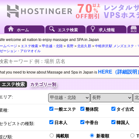
ホーム
エステ検索
求人情報
We welcome all nation to enjoy massage and SPA in Japan
ームページ
>
エステ検索
>
甲信越・北陸
>
長野
>
北佐久郡
>
中軽井沢駅 メンズエステ・
ゼーション・アロマオイル
HERE（詳細説明
at you need to know about Massage and Spa in Japan is
エステ検索
カテゴリー別
エリア:
一般エステ
整体院
タイ古式
業種:
日本人
中香台
韓国人
セラピストの種類:
掲載順
新着順
並び順: