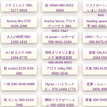
イチゴミルク 080-
花 HANA 080-4252-
リラクゼーシ
3177-8459
6669
いまい 0120-
858
Aroma Mrs 070-
Aroma Venus アロマ
healing spa
4209-2090
ヴィーナス 080-
雫 080-3560
5851-7947
大人の時間 080-
re poser～ルポーゼ
UNO～ウノ～
1390-1818
090-9441-0184
080-8475-
A.I.M エステ 090-
理性ギリギリ人妻エ
裟羅 SALA 0
1394-8778
ステ 秘密倶楽部
1584-55
080-8699-8933
彩 irodori 0120-638-
アロマ milky 090-
天海 090-4139
686
8965-5545
一休 090-3549-0088
Hyrax～ハイラック
恵夢～エム～ 
ス～ 070-1449-1773
3405-99
美 ヨンセ 080-5143-
爽快リラクゼーショ
香庵 090-9359
7946
ン 090-9359-9289