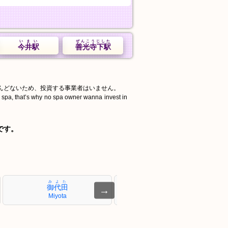
いまい
ぜんこうじした
今井駅
善光寺下駅
んどないため、投資する事業者はいません。
d spa, that’s why no spa owner wanna invest in
です。
みよた
ひらはら
御代田
平原
→
Miyota
Hirahara