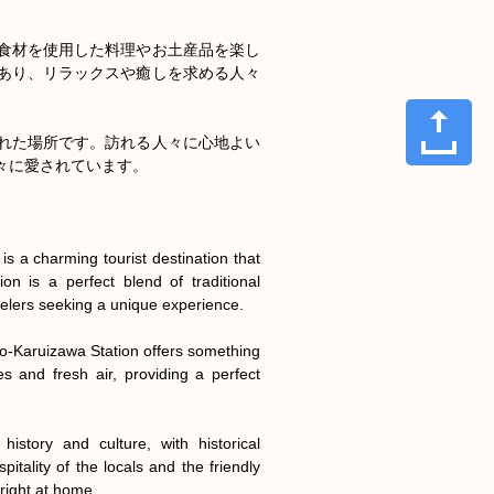
食材を使用した料理やお土産品を楽し
あり、リラックスや癒しを求める人々
れた場所です。訪れる人々に心地よい
に愛されています。

s a charming tourist destination that 
ion is a perfect blend of traditional 
elers seeking a unique experience.

huo-Karuizawa Station offers something 
 and fresh air, providing a perfect 
story and culture, with historical 
ality of the locals and the friendly 
right at home.
