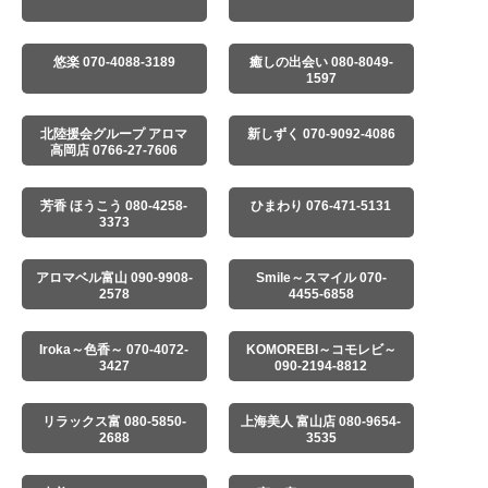
悠楽 070-4088-3189
癒しの出会い 080-8049-
1597
北陸援会グループ アロマ
新しずく 070-9092-4086
高岡店 0766-27-7606
芳香 ほうこう 080-4258-
ひまわり 076-471-5131
3373
アロマベル富山 090-9908-
Smile～スマイル 070-
2578
4455-6858
Iroka～色香～ 070-4072-
KOMOREBI～コモレビ～
3427
090-2194-8812
リラックス富 080-5850-
上海美人 富山店 080-9654-
2688
3535