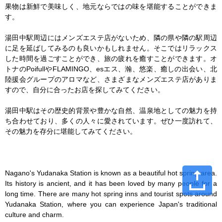
果物は新鮮で美味しく、地元ならではの味を堪能することができま
す。

湯田中駅周辺にはメンズエステ店がないため、隣の県や隣の駅周辺
に足を延ばしてみるのも良いかもしれません。そこではリラックス
した時間を過ごすことができ、旅の疲れを癒すことができます。オ
トナのPoifullやFLAMINGO、esエス、瀚、悠楽、癒しの出会い、北
陸援会グループのアロマなど、さまざまなメンズエステ店がありま
すので、自分に合ったお店を探してみてください。

湯田中駅はその歴史的背景や豊かな自然、温泉地としての魅力を持
ち合わせており、多くの人々に愛されています。ぜひ一度訪れて、
その魅力を存分に堪能してみてください。

Nagano's Yudanaka Station is known as a beautiful hot spring area. 
Its history is ancient, and it has been loved by many people for a 
long time. There are many hot spring inns and tourist spots around 
Yudanaka Station, where you can experience Japan's traditional 
culture and charm.
