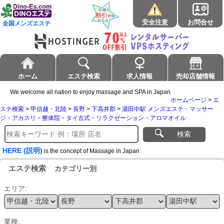
安全注意
お問合せ
全国メンズエステ
ホーム
エステ検索
求人情報
売却店舗情報
We welcome all nation to enjoy massage and SPA in Japan
ホームページ
>
エ
ステ検索
>
甲信越・北陸
>
長野
>
下高井郡
>
湯田中駅 メンズエステ・マッサー
ジ・アカスリ・整体院・タイ古式・リラクゼーション・アロマオイル
検索
HERE (説明)
is the concept of Massage in Japan
エステ検索
カテゴリー別
エリア:
業種: