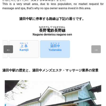
This is a very small area, due to less population, no market request for
massage and spa, that’s why no spa owner wanna invest in this area.
湯田中駅に停車する路線は下記の通りです。
ながのでんてつながのせん
長野電鉄長野線
Nagano dentetsu nagano sen
かみじょう
ゆだなか
上条
湯田中
←
→
Kamijō
Yudanaka
湯田中駅の歴史と、湯田中メンズエステ・マッサージ業界の背景