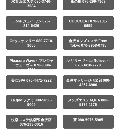
水着deエステ 080-3746-
夜の癒 076-299-7309
3084
J one ジェイ ワン 076-
CHOCOLAT 070-9131-
214-6426
0659
Only～オンリー 080-7710-
金沢メンズエステ From
3055
Tokyo 070-8958-0795
Pleasure Wave～プレジャ
ル リリーヴ～Le Relieve～
ーウェーヴ～ 070-8394-
070-3410-7778
4336
美女SPA 070-4471-7222
金澤マッサージ倶楽部 080-
4257-6980
La.qoo ラクゥ 080-5850-
メンズエステAQUA 080-
9009
5176-1176
快楽エステ倶楽部 金沢店
夢 080-5976-5985
076-233-0016