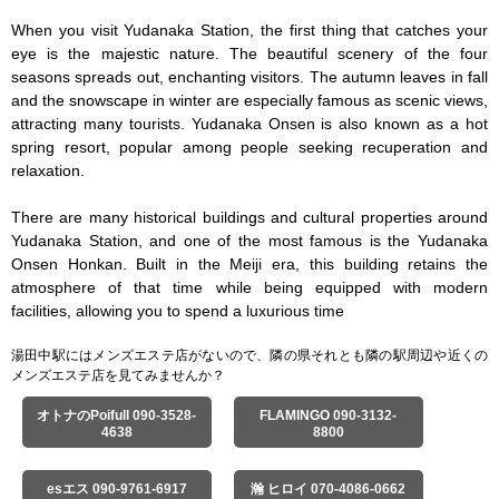
When you visit Yudanaka Station, the first thing that catches your 
eye is the majestic nature. The beautiful scenery of the four 
seasons spreads out, enchanting visitors. The autumn leaves in fall 
and the snowscape in winter are especially famous as scenic views, 
attracting many tourists. Yudanaka Onsen is also known as a hot 
spring resort, popular among people seeking recuperation and 
relaxation.

There are many historical buildings and cultural properties around 
Yudanaka Station, and one of the most famous is the Yudanaka 
Onsen Honkan. Built in the Meiji era, this building retains the 
atmosphere of that time while being equipped with modern 
facilities, allowing you to spend a luxurious time
湯田中駅にはメンズエステ店がないので、隣の県それとも隣の駅周辺や近くの
メンズエステ店を見てみませんか？
オトナのPoifull 090-3528-
FLAMINGO 090-3132-
4638
8800
esエス 090-9761-6917
瀚 ヒロイ 070-4086-0662