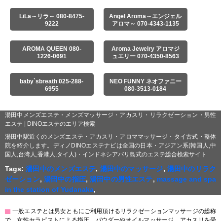
LiLa～リラ～ 080-8475-
Angel Aroma～エンジェル
9222
アロマ～ 070-4343-1135
AROMA QUEEN 080-
Aroma Jewelry アロマジ
1226-0691
ュエリー 070-4350-8563
baby`sbreath 025-288-
NEO FUNNY ネオファニー
6955
080-3513-0184
湯田中メンズエステ・メンズマッサージ・アカスリ・リラクゼーション・男性
エステ | DINOエステのエリア検索
湯田中駅近くのメンズエステ・アカスリ・アロママッサージ・タイ古式・整体
院を紹介します。ディノDINOエステナビは全国の日本・アジアン系(韓国人,中
国人,台湾人,香港人,タイ人)・インドネシアバリ島式のエステ総合検索サイト
Tags:
湯田中のメンズエステ
,
湯田中のマッサージ
,
湯田中のリラク
ゼーション
,
湯田中の指圧
,
湯田中の男性エステ
,
massage and spa
in the station of Yudanaka
,
▇
一般エステとは男女ともにご利用頂けるリラクゼーションマッサージの総称
で、女性セラピストによる指圧、パウダーやオイルマッサージ、アカスリを受