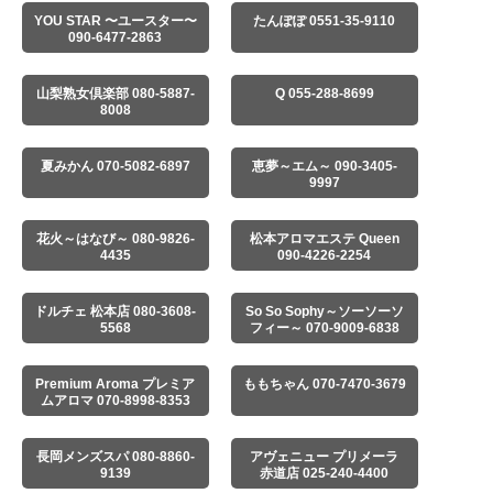
YOU STAR 〜ユースター〜
たんぽぽ 0551-35-9110
090-6477-2863
山梨熟女倶楽部 080-5887-
Q 055-288-8699
8008
夏みかん 070-5082-6897
恵夢～エム～ 090-3405-
9997
花火～はなび～ 080-9826-
松本アロマエステ Queen
4435
090-4226-2254
ドルチェ 松本店 080-3608-
So So Sophy～ソーソーソ
5568
フィー～ 070-9009-6838
Premium Aroma プレミア
ももちゃん 070-7470-3679
ムアロマ 070-8998-8353
長岡メンズスパ 080-8860-
アヴェニュー プリメーラ
9139
赤道店 025-240-4400