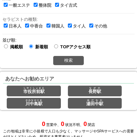
一般エステ
整体院
タイ古式
セラピストの種類:
日本人
中香台
韓国人
タイ人
その他
並び順:
掲載順
新着順
TOPアクセス順
検索
あなたへお勧めエリア
しやくしょまえ
ながの
市役所前駅
長野駅
かわなかじま
ゆだなか
川中島駅
湯田中駅
0
0
0
営業中、
状況不明、
閉店
この地域は非常に小規模で人口も少なく、マッサージやSPAサービスへの需要
がほとんどないため、投資する事業者はいません。