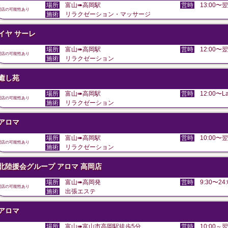
場所
富山➠高岡駅
営時
13:00〜翌
閉店の可能性あり
施術
リラクゼーション・マッサージ
イヤ サーレ
場所
富山➠高岡駅
営時
12:00〜翌
閉店の可能性あり
施術
リラクゼーション
癒し苑
場所
富山➠高岡駅
営時
12:00〜La
閉店の可能性あり
施術
リラクゼーション
アロマ
場所
富山➠高岡駅
営時
10:00〜翌
閉店の可能性あり
施術
リラクゼーション
北陸援会グループ アロマ 高岡店
場所
富山➠高岡発
営時
9:30〜24:
閉店の可能性あり
施術
出張エステ
アロマ
場所
富山➠富山市高岡駅徒歩5分
営時
10:00～翌