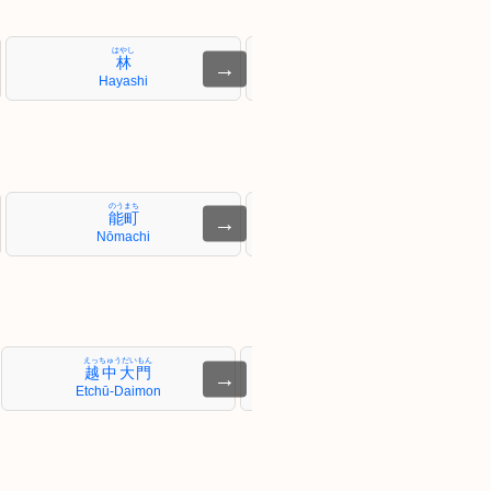
はやし
といで
林
戸出
→
Hayashi
Toide
のうまち
しまお
能町
島尾
→
Nōmachi
Shimao
えっちゅうだいもん
こすぎ
越中大門
小杉
→
Etchū-Daimon
Kosugi