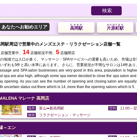
検索
たかおか
かたはらまち
あなたへお勧めエリア
高岡駅
片原町駅
高岡駅周辺で営業中のメンズエステ・リラクゼーション店舗一覧
14
5
店舗営業中、
店舗状況不明、
店舗閉店
の地域では人口が多く、マッサージ・SPAサービスへの需要も高いため、市場は
いずれも5件と高い水準にあります。 さらに、営業状況が不明なサロンは14件あ
ssage and SPA salon businesses are very good in this area, population is highe
d spa are also high, although some spa owner decided to close the spa salon and mo
ay opening. As you can see the number of opening and closing salon are equally
th uncertain status out there which is 14, more than the opening salons which is 5.
MALENA マレーナ 高岡店
場所
富山➠新高岡駅
営時
11:00～翌
施術
リラクゼーション・マッサージ
縁～エン