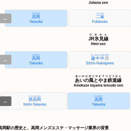
Johana sen
たかおか
ふたつか
高岡
二塚
←
Takaoka
Futatsuka
ひみせん
JR氷見線
Himi sen
たかおか
えっちゅうなかがわ
高岡
越中中川
←
Takaoka
Etchū-Nakagawa
あいのかぜとやまてつどうせん
あいの風とやま鉄道線
Ainokaze toyama tetsudo sen
にしたかおか
たかおか
西高岡
高岡
←
Nishi-Takaoka
Takaoka
高岡駅の歴史と、高岡メンズエステ・マッサージ業界の背景