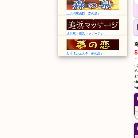
上大岡駅西口「森の泉」
追浜駅「追浜マッサージ」
5
みずほ台エステ「夢の恋」
こ
は
Ma
an
st
wi