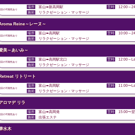
場所
富山➠新高岡駅
営時
12:00～24
閉店の可能性あり
施術
リラクゼーション・マッサージ
Aroma Reine～レーヌ～
場所
富山➠高岡駅
営時
10:00～24
閉店の可能性あり
施術
リラクゼーション・マッサージ
愛美～あいみ～
場所
富山➠高岡駅北口
営時
12:00～La
閉店の可能性あり
施術
リラクゼーション・マッサージ
Retreat リトリート
場所
富山➠高岡駅
営時
11:00〜La
閉店の可能性あり
施術
リラクゼーション・マッサージ
アロマデ リラ
場所
富山➠高岡発
営時
15:00〜翌
閉店の可能性あり
施術
出張エステ
華水木