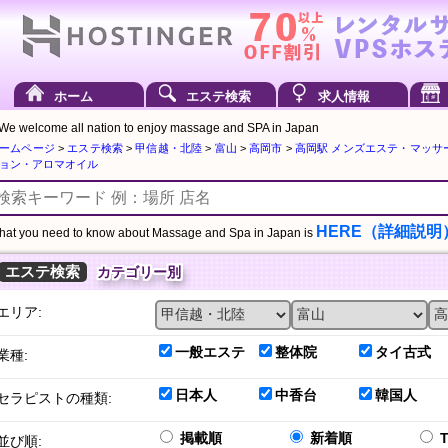
ホーム
エステ検索
求人情報
We welcome all nation to enjoy massage and SPA in Japan
ームページ
>
エステ検索
>
甲信越・北陸
>
富山
>
高岡市
>
高岡駅 メンズエステ・マッサ
ョン・アロマオイル
HERE（詳細説明
at you need to know about Massage and Spa in Japan is
エステ検索
カテゴリー別
エリア:
一般エステ
整体院
タイ古式
業種:
日本人
中香台
韓国人
セラピストの種類:
掲載順
新着順
並び順: