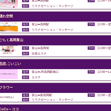
場所
富山➠高岡駅
営時
11:00～24
施術
リラクゼーション・マッサージ
隠れ空間
場所
富山➠高岡駅
営時
11:00～翌
施術
リラクゼーション・マッサージ
ごらく高岡富山
場所
富山➠高岡発
営時
11:00〜翌
施術
出張エステ
恋恋-こいこい
場所
富山➠JR高岡駅南口
営時
12:00〜La
施術
エステ
フラワー
場所
富山➠新高岡駅
営時
11:00～翌
閉店の可能性あり
施術
リラクゼーション・マッサージ
CoCo～ココ