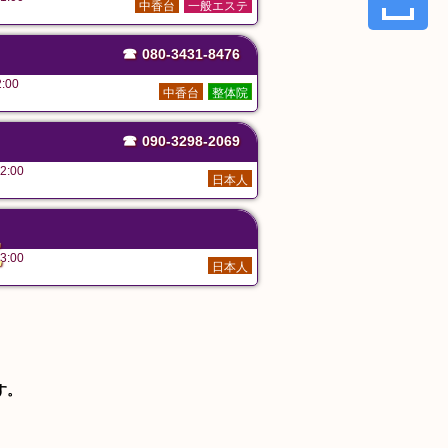
中香台
一般エステ
☎
080-3431-8476
:00
中香台
整体院
☎
090-3298-2069
2:00
日本人
た
3:00
日本人
す。