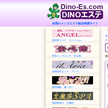
全国のメンズエステ総合検索サイト
ホ
シ
諏訪町エステ「エンジェル」
草加メンズエステ「安心館」
Wh
新御徒町エステ「アリア」
飯田橋駅「蝶々20！」
国府駅東口「艾麗莎」