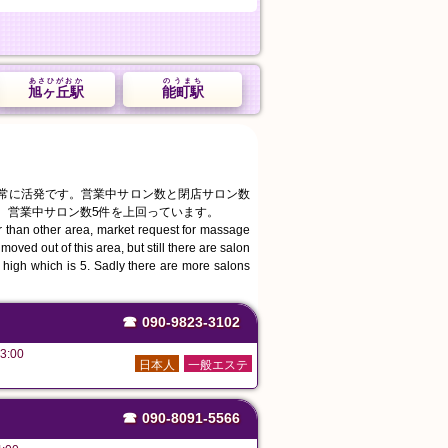
あさひがおか
のうまち
旭ヶ丘駅
能町駅
非常に活発です。営業中サロン数と閉店サロン数
り、営業中サロン数5件を上回っています。
r than other area, market request for massage
ved out of this area, but still there are salon
 high which is 5. Sadly there are more salons
☎
090-9823-3102
3:00
日本人
一般エステ
☎
090-8091-5566