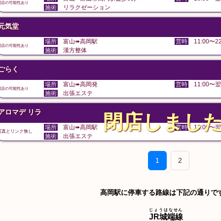
閉店の可能性あり
施術
リラクゼーション
元気堂
場所
富山➠高岡駅
営時
11:00〜22
閉店の可能性あり
施術
漢方整体
ごらく
場所
富山➠高岡発
営時
11:00〜翌
閉店の可能性あり
施術
出張エステ
アロマデ リラ
閉店しまし
場所
富山➠高岡駅
営時
12:00〜翌
写真とリンク無し
施術
出張エステ
1
2
高岡駅に停車する路線は下記の通りで
じょうはなせん
JR城端線