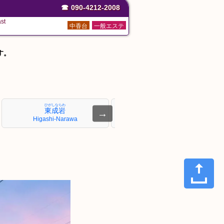
☎
090-4212-2008
st
中香台
一般エステ
す。
ひがしならわ
たけとよ
東成岩
武豊
→
Higashi-Narawa
Taketoyo