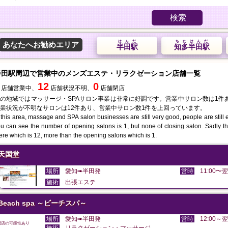
検索
はんだ
ちたはんだ
あなたへお勧めエリア
半田駅
知多半田駅
半田駅周辺で営業中のメンズエステ・リラクゼーション店舗一覧
12
0
店舗営業中、
店舗状況不明、
店舗閉店
の地域ではマッサージ・SPAサロン事業は非常に好調です。営業中サロン数は1件
業状況が不明なサロンは12件あり、営業中サロン数1件を上回っています。
 this area, massage and SPA salon businesses are still very good, people are still en
u can see the number of opening salons is 1, but none of closing salon. Sadly th
ere which is 12, more than the opening salons which is 1.
天国堂
場所
愛知➠半田発
営時
11:00〜翌
施術
出張エステ
Beach spa ～ビーチスパ～
場所
愛知➠半田発
営時
12:00～翌
閉店の可能性あり