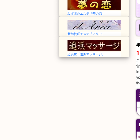
みずほ台エステ「夢の恋」
新御徒町エステ「アリア」
1
追浜駅「追浜マッサージ」
こ
営
In
yo
th