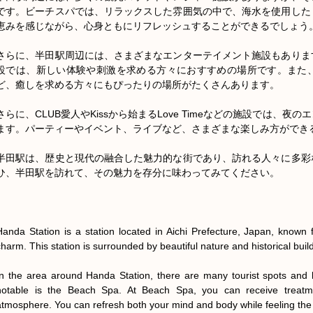
です。ビーチスパでは、リラックスした雰囲気の中で、海水を使用した
恵みを感じながら、心身ともにリフレッシュすることができるでしょう。
さらに、半田駅周辺には、さまざまなエンターテイメント施設もありま
設では、新しい体験や刺激を求める方々におすすめの場所です。また
ど、癒しを求める方々にもぴったりの場所がたくさんあります。

さらに、CLUB愛人やKissから始まるLove Timeなどの施設では、
ます。パーティーやイベント、ライブなど、さまざまな楽しみ方ができる
半田駅は、歴史と現代の融合した魅力的な街であり、訪れる人々に多彩
ひ、半田駅を訪れて、その魅力を存分に味わってみてください。

Handa Station is a station located in Aichi Prefecture, Japan, known fo
charm. This station is surrounded by beautiful nature and historical build
In the area around Handa Station, there are many tourist spots and lei
notable is the Beach Spa. At Beach Spa, you can receive treatme
atmosphere. You can refresh both your mind and body while feeling the b