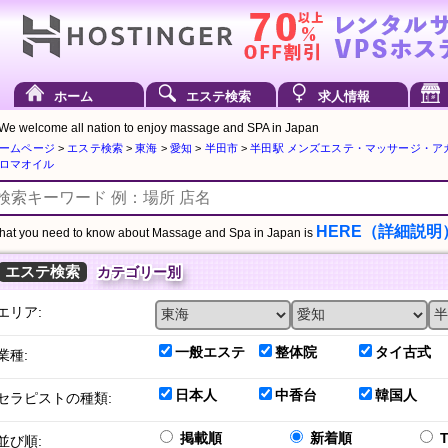
ホーム
エステ検索
求人情報
We welcome all nation to enjoy massage and SPA in Japan
ームページ
>
エステ検索
>
東海
>
愛知
>
半田市
>
半田駅 メンズエステ・マッサージ・ア
ロマオイル
HERE（詳細説明
at you need to know about Massage and Spa in Japan is
エステ検索
カテゴリー別
エリア:
一般エステ
整体院
タイ古式
業種:
日本人
中香台
韓国人
セラピストの種類:
掲載順
新着順
並び順: