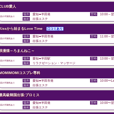
CLUB愛人
場所
愛知➠半田発
営時
10:00～翌
閉店の可能性あり
施術
出張エステ
Kissから始まるLove Time
口コミあり
場所
愛知➠半田市発
営時
11:00～翌
閉店の可能性あり
施術
出張エステ
浪漫猫～ろまんねこ～
場所
愛知➠半田駅
営時
13:00～翌
閉店の可能性あり
施術
リラクゼーション・マッサージ
MOMIMOMIコスプレ専科
場所
愛知➠半田市発
営時
10:00〜La
閉店の可能性あり
施術
出張エステ
最高級韓国出張:プロミス
場所
愛知➠半田発
営時
10:00〜翌
閉店の可能性あり
施術
出張エステ