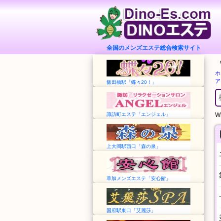
全国のメンズエステ総合検索サイト
ホ
ア
飯田橋駅「蝶々20！」
諏訪町エステ「エンジェル」
Wh
上大岡駅西口「森の泉」
草加メンズエステ「安心館」
国府駅東口「艾麗莎」