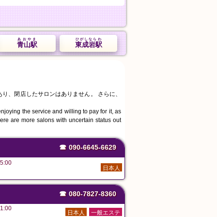
あおやま
ひがしならわ
青山駅
東成岩駅
あり、閉店したサロンはありません。 さらに、
joying the service and willing to pay for it, as
ere are more salons with uncertain status out
☎
090-6645-6629
5:00
日本人
☎
080-7827-8360
1:00
日本人
一般エステ