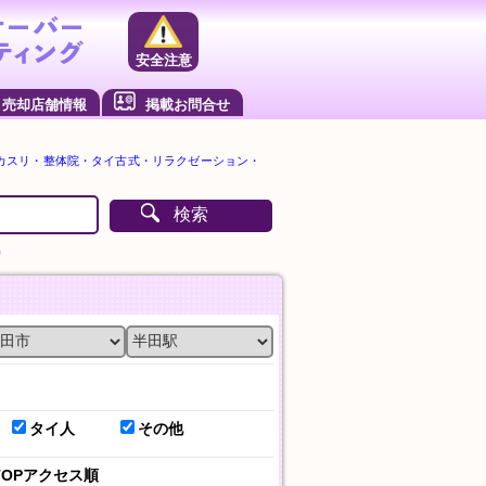
安全注意
売却店舗情報
掲載お問合せ
カスリ・整体院・タイ古式・リラクゼーション・
検索
）
タイ人
その他
TOPアクセス順