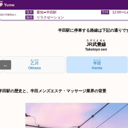
ゆめ
夢
Yume
場所
愛知➠半田駅
営時
12:00〜La
閉店の可能性あり
施術
リラクゼーション
半田駅に停車する路線は下記の通りで
たけとよせん
JR武豊線
Taketoyo sen
おっかわ
はんだ
乙川
半田
←
Okkawa
Handa
半田駅の歴史と、半田メンズエステ・マッサージ業界の背景