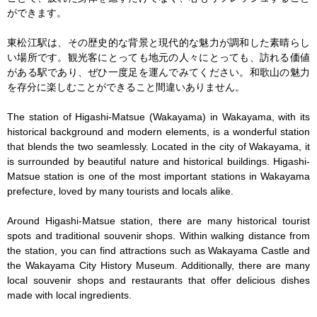
ができます。

東松江駅は、その歴史的な背景と現代的な魅力が調和した素晴らし
い場所です。観光客にとっても地元の人々にとっても、訪れる価値
がある駅であり、ぜひ一度足を運んでみてください。和歌山の魅力
を存分に楽しむことができること間違いありません。

The station of Higashi-Matsue (Wakayama) in Wakayama, with its 
historical background and modern elements, is a wonderful station 
that blends the two seamlessly. Located in the city of Wakayama, it 
is surrounded by beautiful nature and historical buildings. Higashi-
Matsue station is one of the most important stations in Wakayama 
prefecture, loved by many tourists and locals alike.

Around Higashi-Matsue station, there are many historical tourist 
spots and traditional souvenir shops. Within walking distance from 
the station, you can find attractions such as Wakayama Castle and 
the Wakayama City History Museum. Additionally, there are many 
local souvenir shops and restaurants that offer delicious dishes 
made with local ingredients.
