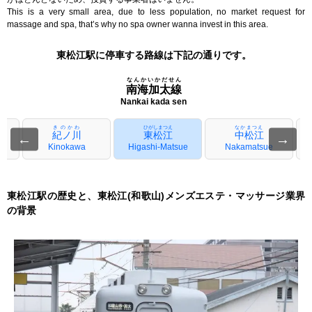
This is a very small area, due to less population, no market request for
massage and spa, that’s why no spa owner wanna invest in this area.
東松江駅に停車する路線は下記の通りです。
なんかいかだせん
南海加太線
Nankai kada sen
きのかわ
ひがしまつえ
なかまつえ
紀ノ川
東松江
中松江
←
→
i
Kinokawa
Higashi-Matsue
Nakamatsue
東松江駅の歴史と、東松江(和歌山)メンズエステ・マッサージ業界
の背景