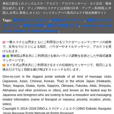
東松江駅近くのメンズエステ・アカスリ・アロママッサージ・タイ古式・整体
院を紹介します。ディノDINOエステナビは全国の日本・アジアン系(韓国人,中
国人,台湾人,香港人,タイ人)・インドネシアバリ島式のエステ総合検索サイト
Tags:
東松江のメンズエステ
,
東松江のマッサージ
,
東松江のリラク
ゼーション
,
東松江の指圧
,
東松江の男性エステ
,
massage and spa
in the station of Higashi-Matsue
,
▇
一般エステとは男女ともにご利用頂けるリラクゼーションマッサージの総称
で、女性セラピストによる指圧、パウダーやオイルマッサージ、アカスリを受
けられます。
▇
▇
整体院は男女共にご利用頂ける体のバランス調整を目的とした中国式健康
マッサージです。
▇
タイ古式は男女共にご利用頂けるタイの伝統的なマッサージで、指圧による
揉みだけでなく四肢を曲げ伸ばすストレッチも行います。
Dino-es.com is the biggest portal website of all kind of massage clubs
(Japanese, Asian, Chinese, Korean, Thai) in the whole Japan (Hokkaido,
Tokyo, Nagoya, Osaka, Kyoto, Sapporo, Okinawa, Fukuoka, Akita, Shinjuku,
Akihabara and other provinces or cities), and known as the fastest way for
Japanese and foreigners who are looking to have a relaxation and massaging
related information (name of therapist or masseur, pricelist, location, photo,
video).
Copyright © 2014–2026 DINOエステ(ディノエステ) DINO Esthetic Navigator
Japan Massage Portal Website All Rights Reserved.