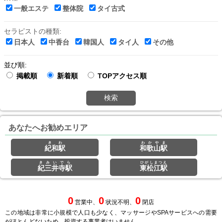
一般エステ
整体院
タイ古式
セラピストの種類:
日本人
中香台
韓国人
タイ人
その他
並び順:
掲載順
新着順
TOPアクセス順
検索
あなたへお勧めエリア
きわ
わかやま
紀和駅
和歌山駅
きみいでら
ひがしまつえ
紀三井寺駅
東松江駅
0
0
0
営業中、
状況不明、
閉店
この地域は非常に小規模で人口も少なく、マッサージやSPAサービスへの需要
がほとんどないため、投資する事業者はいません。