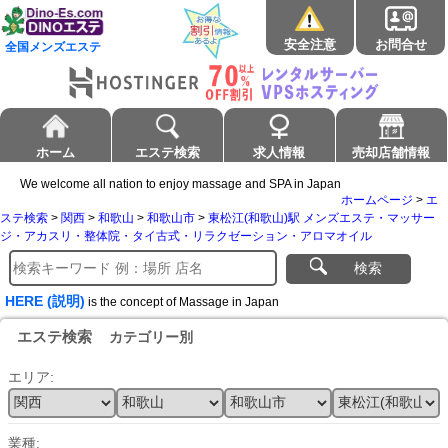
安全注意
お問合せ
全国メンズエステ
ホーム
エステ検索
求人情報
売却店舗情報
We welcome all nation to enjoy massage and SPA in Japan
ホームページ
>
エ
ステ検索
>
関西
>
和歌山
>
和歌山市
>
東松江(和歌山)駅 メンズエステ・マッサー
ジ・アカスリ・整体院・タイ古式・リラクゼーション・アロマオイル
検索
HERE (説明)
is the concept of Massage in Japan
エステ検索
カテゴリー別
エリア:
業種: