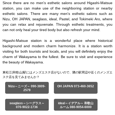
Since there are no men's esthetic salons around Higashi-Matsue 
station, you can make use of the neighboring station or nearby 
esthetic salons. There are many men's esthetic salons such as 
Nizu, OH JAPAN, seaglass, ideal, Pastel, and Tokimeki Aro, where 
you can relax and rejuvenate. Through esthetic treatments, you 
can not only heal your tired body but also refresh your mind.

Higashi-Matsue station is a wonderful place where historical 
background and modern charm harmonize. It is a station worth 
visiting for both tourists and locals, and you will definitely enjoy the 
charm of Wakayama to the fullest. Be sure to visit and experience 
the beauty of Wakayama.
東松江(和歌山)駅にはメンズエステ店がないので、隣の駅周辺や近くのメンズエ
ステ店を見てみませんか？
Nizu～ニーズ～ 090-3809-
OH JAPAN 073-460-3652
2579
seaglass～シーグラス～
ideal～イデアル～ 和歌山
070-9022-1736
ルーム 080-9054-6000