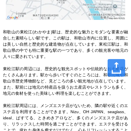
和歌山の東松江(わかやま)駅は、歴史的な魅力とモダンな要素が融
合した素晴らしい駅です。この駅は、和歌山市内に位置し、周囲に
は美しい自然と歴史的な建造物が点在しています。東松江駅は、和
歌山県の中でも特に重要な駅の一つであり、多くの観光客や地元の
人々に愛されています。

東松江駅の周辺には、歴史的な観光スポットや伝統的なお土産店が
たくさんあります。駅から歩いてすぐのところには、和歌山城や和
歌山市歴史博物館など、見どころの多い観光地が点在しています。
また、駅前には地元の特産品を扱うお土産店やレストランも多く、
地元の食材を使った美味しい料理を楽しむことができます。

東松江駅周辺には、メンズエステ店がないため、隣の駅や近くのエ
ステ店を利用することができます。Nizu、OH JAPAN、seaglass、
ideal、ぱすてる、ときめきアロなど、多くのメンズエステ店があ
り、リラックスした時間を過ごすことができます。エステを受ける
ことで、疲れた身体を癒すだけでなく、心もリフレッシュすること