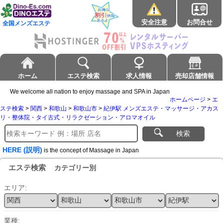
安全注意
お問合せ
全国メンズエステ
ホーム
エステ検索
求人情報
売却店舗情報
We welcome all nation to enjoy massage and SPA in Japan
ホームページ
>
エ
ステ検索
>
関西
>
和歌山
>
和歌山市
>
紀伊駅 メンズエステ・マッサージ・アカス
リ・整体院・タイ古式・リラクゼーション・アロマオイル
検索
HERE (説明)
is the concept of Massage in Japan
エステ検索
カテゴリー別
エリア:
業種: