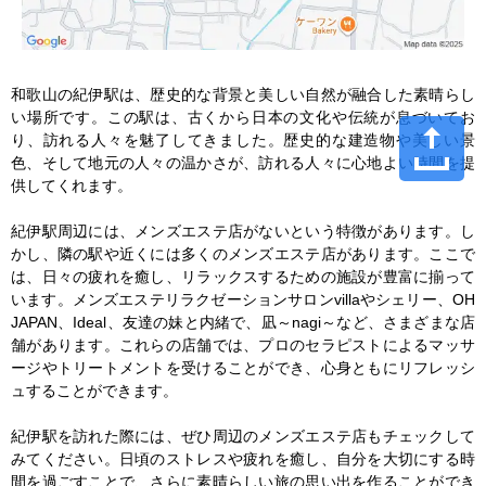
和歌山の紀伊駅は、歴史的な背景と美しい自然が融合した素晴らし
い場所です。この駅は、古くから日本の文化や伝統が息づいてお
り、訪れる人々を魅了してきました。歴史的な建造物や美しい景
色、そして地元の人々の温かさが、訪れる人々に心地よい時間を提
供してくれます。

紀伊駅周辺には、メンズエステ店がないという特徴があります。し
かし、隣の駅や近くには多くのメンズエステ店があります。ここで
は、日々の疲れを癒し、リラックスするための施設が豊富に揃って
います。メンズエステリラクゼーションサロンvillaやシェリー、OH 
JAPAN、Ideal、友達の妹と内緒で、凪～nagi～など、さまざまな店
舗があります。これらの店舗では、プロのセラピストによるマッサ
ージやトリートメントを受けることができ、心身ともにリフレッシ
ュすることができます。

紀伊駅を訪れた際には、ぜひ周辺のメンズエステ店もチェックして
みてください。日頃のストレスや疲れを癒し、自分を大切にする時
間を過ごすことで、さらに素晴らしい旅の思い出を作ることができ