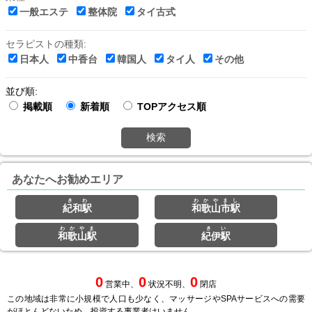
一般エステ
整体院
タイ古式
セラピストの種類:
日本人
中香台
韓国人
タイ人
その他
並び順:
掲載順
新着順
TOPアクセス順
検索
あなたへお勧めエリア
きわ
わかやまし
紀和駅
和歌山市駅
わかやま
きい
和歌山駅
紀伊駅
0
0
0
営業中、
状況不明、
閉店
この地域は非常に小規模で人口も少なく、マッサージやSPAサービスへの需要
がほとんどないため、投資する事業者はいません。