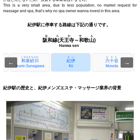
This is a very small area, due to less population, no market request for
massage and spa, that’s why no spa owner wanna invest in this area.
紀伊駅に停車する路線は下記の通りです。
はんわせん
阪和線(天王寺～和歌山)
Hanwa sen
いずみすながわ
きい
むそた
和泉砂川
紀伊
六十谷
←
→
Izumi-Sunagawa
Kii
Musota
紀伊駅の歴史と、紀伊メンズエステ・マッサージ業界の背景