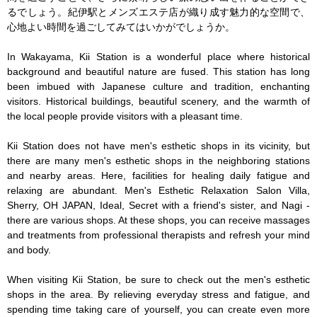
るでしょう。紀伊駅とメンズエステ店が織り成す魅力的な空間で、
心地よい時間を過ごしてみてはいかがでしょうか。

In Wakayama, Kii Station is a wonderful place where historical 
background and beautiful nature are fused. This station has long 
been imbued with Japanese culture and tradition, enchanting 
visitors. Historical buildings, beautiful scenery, and the warmth of 
the local people provide visitors with a pleasant time.

Kii Station does not have men's esthetic shops in its vicinity, but 
there are many men's esthetic shops in the neighboring stations 
and nearby areas. Here, facilities for healing daily fatigue and 
relaxing are abundant. Men's Esthetic Relaxation Salon Villa, 
Sherry, OH JAPAN, Ideal, Secret with a friend's sister, and Nagi - 
there are various shops. At these shops, you can receive massages 
and treatments from professional therapists and refresh your mind 
and body.

When visiting Kii Station, be sure to check out the men's esthetic 
shops in the area. By relieving everyday stress and fatigue, and 
spending time taking care of yourself, you can create even more 