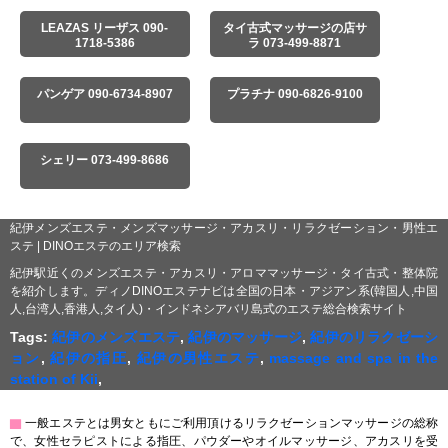
LEAZAS リーザス 090-
タイ古式マッサージの店サ
1718-5386
ラ 073-499-8871
パンゲア 090-6734-8907
プラチナ 090-6826-9100
シェリー 073-499-8686
紀伊メンズエステ・メンズマッサージ・アカスリ・リラクゼーション・男性エ
ステ | DINOエステのエリア検索
紀伊駅近くのメンズエステ・アカスリ・アロママッサージ・タイ古式・整体院
を紹介します。ディノDINOエステナビは全国の日本・アジアン系(韓国人,中国
人,台湾人,香港人,タイ人)・インドネシアバリ島式のエステ総合検索サイト
Tags:
紀伊のメンズエステ
,
紀伊のマッサージ
,
紀伊のリラクゼーシ
ョン
,
紀伊の指圧
,
紀伊の男性エステ
,
massage and spa in the
station of Kii
,
▇
一般エステとは男女ともにご利用頂けるリラクゼーションマッサージの総称
で、女性セラピストによる指圧、パウダーやオイルマッサージ、アカスリを受