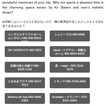
wonderful memories of your trip. Why not spend a pleasant time in 
the charming space woven by Kii Station and men's esthetic 
shops?
紀伊駅にはメンズエステ店がないので、隣の駅周辺や近くのメンズエステ店を
見てみませんか？
メンズエステリラクゼーシ
シェリー 073-499-8686
ョンサロンvilla 090-6914-
8434
OH JAPAN 073-460-3652
ideal～イデアル～ 和歌山
ルーム 080-9054-6000
友達の妹と内緒で 080-
凪 ～nagi～ 090-3542-
8420-1326
1070
ときめきアロマ 090-5527-
トキノマ 090-3749-2860
7013
Nukeru de Spa 080-4496-
Grandee～グランデ～ 070-
6363
8433-3694