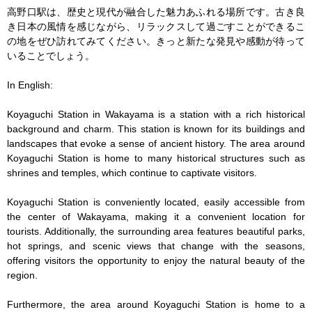
高野口駅は、歴史と現代が融合した魅力あふれる場所です。古き良
き日本の風情を感じながら、リラックスして過ごすことができるこ
の地をぜひ訪れてみてください。きっと新たな発見や感動が待って
いることでしょう。

In English:

Koyaguchi Station in Wakayama is a station with a rich historical 
background and charm. This station is known for its buildings and 
landscapes that evoke a sense of ancient history. The area around 
Koyaguchi Station is home to many historical structures such as 
shrines and temples, which continue to captivate visitors.

Koyaguchi Station is conveniently located, easily accessible from 
the center of Wakayama, making it a convenient location for 
tourists. Additionally, the surrounding area features beautiful parks, 
hot springs, and scenic views that change with the seasons, 
offering visitors the opportunity to enjoy the natural beauty of the 
region.

Furthermore, the area around Koyaguchi Station is home to a 