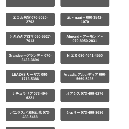
エコde教室 070-5020-
凪 ～nagi～ 090-3542-
2792
1070
ときめきアロマ 090-5527-
Almond～アーモンド～
7013
070-8950-2831
Grandee～グランデ～ 070-
N エヌ 080-4641-4550
8433-3694
LEAZAS リーザス 090-
Arcadia アルカディア 090-
1718-5386
5660-5236
ナチュラリア 073-494-
オアシス 073-499-6276
6221
バニラスパ 和歌山店 073-
シェリー 073-499-8686
488-5468