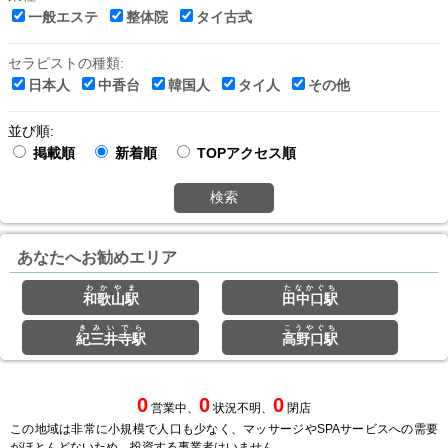
一般エステ
整体院
タイ古式
セラピストの種類:
日本人
中香台
韓国人
タイ人
その他
並び順:
掲載順
新着順
TOPアクセス順
検索
あなたへお勧めエリア
わかやま
たなかぐち
和歌山駅
田中口駅
きみいでら
こうやぐち
紀三井寺駅
高野口駅
0
0
0
営業中、
状況不明、
閉店
この地域は非常に小規模で人口も少なく、マッサージやSPAサービスへの需要
がほとんどないため、投資する事業者はいません。