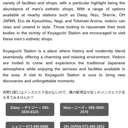
variety of facilities and shops, with a particular highlight being the 
abundance of men's esthetic shops. With a range of options 
available at nearby stations such as Daisy, Nizu, Sherrie, OH 
JAPAN, Eco de Kyoushitsu, Nagi, and Tokimeki Aroma, visitors can 
relax and unwind in style. Those looking to rejuvenate their tired 
bodies in the vicinity of Koyaguchi Station are encouraged to visit 
these men's esthetic shops.

Koyaguchi Station is a place where history and modernity blend 
seamlessly, offering a charming and relaxing environment. Visitors 
are invited to come and experience the traditional Japanese 
atmosphere while enjoying the services and facilities available in 
the area. A visit to Koyaguchi Station is sure to bring new 
discoveries and unforgettable moments.
高野口駅にはメンズエステ店がないので、隣の駅周辺や近くのメンズエステ店
を見てみませんか？
Daisy ～デイジー～ 080-
Nizu～ニーズ～ 090-3809-
3830-8325
2579
シェリー 073-499-8686
OH JAPAN 073-460-3652