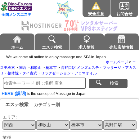
安全注意
お問合せ
全国メンズエステ
ホーム
エステ検索
求人情報
売却店舗情報
We welcome all nation to enjoy massage and SPA in Japan
ホームページ
>
エ
ステ検索
>
関西
>
和歌山
>
橋本市
>
高野口駅 メンズエステ・マッサージ・アカス
リ・整体院・タイ古式・リラクゼーション・アロマオイル
検索
HERE (説明)
is the concept of Massage in Japan
エステ検索
カテゴリー別
エリア:
業種: