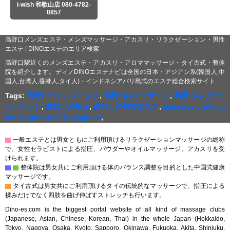
i-wish 和歌山店 080-4782-
0857
高野口メンズエステ・メンズマッサージ・アカスリ・リラクゼーション・男性
エステ | DINOエステのエリア検索
高野口駅近くのメンズエステ・アカスリ・アロママッサージ・タイ古式・整体
院を紹介します。ディノDINOエステナビは全国の日本・アジアン系(韓国人,中
国人,台湾人,香港人,タイ人)・インドネシアバリ島式のエステ総合検索サイト
Tags:
高野口のメンズエステ
,
高野口のマッサージ
,
高野口のリラク
ゼーション
,
高野口の指圧
,
高野口の男性エステ
,
massage and spa
in the station of Kōyaguchi
,
▇
一般エステとは男女ともにご利用頂けるリラクゼーションマッサージの総称
で、女性セラピストによる指圧、パウダーやオイルマッサージ、アカスリを受
けられます。
▇
▇
整体院は男女共にご利用頂ける体のバランス調整を目的とした中国式健康
マッサージです。
▇
タイ古式は男女共にご利用頂けるタイの伝統的なマッサージで、指圧による
揉みだけでなく四肢を曲げ伸ばすストレッチも行います。
Dino-es.com is the biggest portal website of all kind of massage clubs
(Japanese, Asian, Chinese, Korean, Thai) in the whole Japan (Hokkaido,
Tokyo, Nagoya, Osaka, Kyoto, Sapporo, Okinawa, Fukuoka, Akita, Shinjuku,