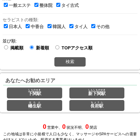
一般エステ
整体院
タイ古式
セラピストの種類:
日本人
中香台
韓国人
タイ人
その他
並び順:
掲載順
新着順
TOPアクセス順
検索
あなたへお勧めエリア
しものせき
しんしものせき
下関駅
新下関駅
はたぶ
ちょうふ
幡生駅
長府駅
0
0
0
営業中、
状況不明、
閉店
この地域は非常に小規模で人口も少なく、マッサージやSPAサービスへの需要
がほとんどないため、投資する事業者はいません。