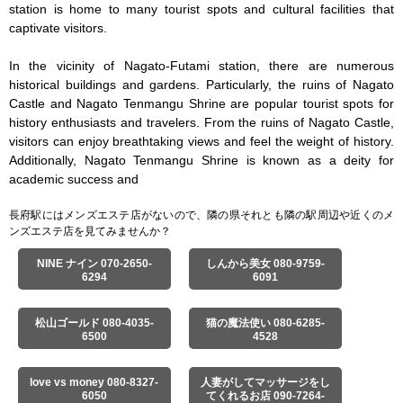
station is home to many tourist spots and cultural facilities that 
captivate visitors.

In the vicinity of Nagato-Futami station, there are numerous 
historical buildings and gardens. Particularly, the ruins of Nagato 
Castle and Nagato Tenmangu Shrine are popular tourist spots for 
history enthusiasts and travelers. From the ruins of Nagato Castle, 
visitors can enjoy breathtaking views and feel the weight of history. 
Additionally, Nagato Tenmangu Shrine is known as a deity for 
academic success and
長府駅にはメンズエステ店がないので、隣の県それとも隣の駅周辺や近くのメ
ンズエステ店を見てみませんか？
NINE ナイン 070-2650-
しんから美女 080-9759-
6294
6091
松山ゴールド 080-4035-
猫の魔法使い 080-6285-
6500
4528
love vs money 080-8327-
人妻がしてマッサージをし
6050
てくれるお店 090-7264-