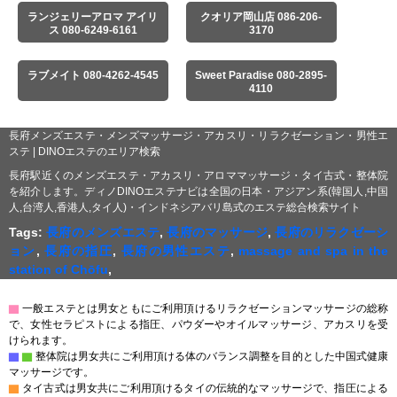
ランジェリーアロマ アイリ
クオリア岡山店 086-206-
ス 080-6249-6161
3170
ラブメイト 080-4262-4545
Sweet Paradise 080-2895-
4110
長府メンズエステ・メンズマッサージ・アカスリ・リラクゼーション・男性エ
ステ | DINOエステのエリア検索
長府駅近くのメンズエステ・アカスリ・アロママッサージ・タイ古式・整体院
を紹介します。ディノDINOエステナビは全国の日本・アジアン系(韓国人,中国
人,台湾人,香港人,タイ人)・インドネシアバリ島式のエステ総合検索サイト
Tags:
長府のメンズエステ
,
長府のマッサージ
,
長府のリラクゼーシ
ョン
,
長府の指圧
,
長府の男性エステ
,
massage and spa in the
station of Chōfu
,
▇
一般エステとは男女ともにご利用頂けるリラクゼーションマッサージの総称
で、女性セラピストによる指圧、パウダーやオイルマッサージ、アカスリを受
けられます。
▇
▇
整体院は男女共にご利用頂ける体のバランス調整を目的とした中国式健康
マッサージです。
▇
タイ古式は男女共にご利用頂けるタイの伝統的なマッサージで、指圧による