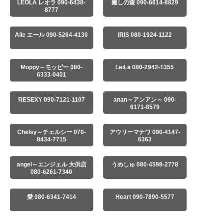
LEOLA レオラ 090-6438-
癒しの森 090-6614-8829
8777
Aile エール 090-5264-4130
IRIS 080-1924-1122
Moppy～モッピー 080-
LeiLa 080-2942-1355
6333-0401
RESEXY 090-7121-1107
anan～アンアン～ 090-
6171-8579
Chelsy～チェルシー 070-
アウリーマナワ 090-4147-
8434-7715
6363
angel～エンジェル 大供店
うめしゅ 080-4598-2778
080-6261-7340
愛 080-6341-7414
Heart 090-7890-5577