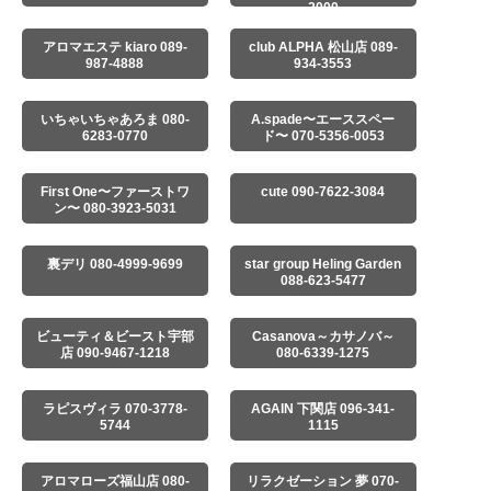
2000
アロマエステ kiaro 089-
club ALPHA 松山店 089-
987-4888
934-3553
いちゃいちゃあろま 080-
A.spade〜エーススペー
6283-0770
ド〜 070-5356-0053
First One〜ファーストワ
cute 090-7622-3084
ン〜 080-3923-5031
裏デリ 080-4999-9699
star group Heling Garden
088-623-5477
ビューティ＆ビースト宇部
Casanova～カサノバ～
店 090-9467-1218
080-6339-1275
ラピスヴィラ 070-3778-
AGAIN 下関店 096-341-
5744
1115
アロマローズ福山店 080-
リラクゼーション 夢 070-