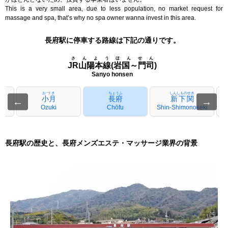
This is a very small area, due to less population, no market request for
massage and spa, that’s why no spa owner wanna invest in this area.
長府駅に停車する路線は下記の通りです。
さんようほんせん
JR山陽本線(岩国～門司)
Sanyo honsen
おづき
ちょうふ
しんしものせき
小月
長府
新下関
←
→
Ozuki
Chōfu
Shin-Shimonoseki
長府駅の歴史と、長府メンズエステ・マッサージ業界の背景