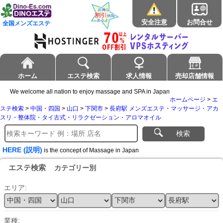
安全注意
お問合せ
全国メンズエステ
ホーム
エステ検索
求人情報
売却店舗情報
We welcome all nation to enjoy massage and SPA in Japan
ホームページ
>
エ
ステ検索
>
中国・四国
>
山口
>
下関市
>
長府駅 メンズエステ・マッサージ・アカ
スリ・整体院・タイ古式・リラクゼーション・アロマオイル
検索
HERE (説明)
is the concept of Massage in Japan
エステ検索
カテゴリー別
エリア:
業種: