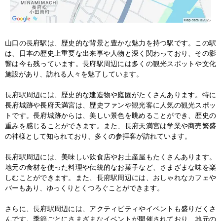
山口の長府駅は、歴史的な背景と豊かな魅力を持つ駅です。この駅
は、日本の歴史上重要な出来事や人物と深く関わっており、その影
響は今も残っています。長府駅周辺には多くの観光スポットや文化
施設があり、訪れる人々を魅了しています。

長府駅周辺には、歴史的な建造物や庭園がたくさんあります。特に
長府城跡や長府天満宮は、歴史ファンや観光客に人気の観光スポッ
トです。長府城跡からは、美しい景色を眺めることができ、歴史の
重みを感じることができます。また、長府天満宮は学業や商売繁盛
の神様として知られており、多くの参拝客が訪れています。

長府駅周辺には、美味しい飲食店やお土産屋もたくさんあります。
地元の食材を使った料理や伝統的なお菓子など、さまざまな味を楽
しむことができます。また、長府駅周辺には、おしゃれなカフェや
バーもあり、ゆっくりとくつろぐことができます。

さらに、長府駅周辺には、アクティビティやイベントも盛りだくさ
んです。季節ごとにさまざまなイベントが開催されており、地元の