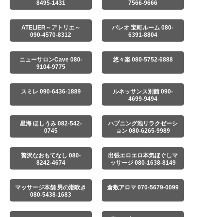
8495-1431
7566-9666
ATELIER～アトリエ～
パレオ 宝町ルーム 080-
090-4570-8312
6391-8804
ニューサロンCave 080-
悠々楽 080-5752-6888
9104-9775
スミレ 090-6436-1889
ルネッサンス別館 090-
4699-9494
星海 ほしうみ 082-542-
ハプニング泡リラクゼーシ
0745
ョン 080-6265-9989
贅沢なおもてなし 080-
出張エロエロ本気ほぐしマ
8242-4674
ッサージ 080-1638-8149
マッサージ本舗 男の潮吹き
倉敷アロマ 070-5679-0099
080-5438-1683