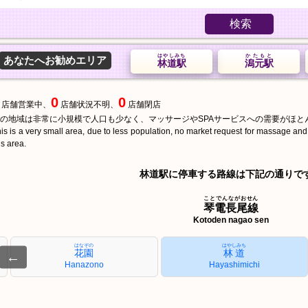
検索
はやしみち
かたもと
あなたへお勧めエリア
林道駅
潟元駅
0
0
店舗営業中、
店舗状況不明、
店舗閉店
の地域は非常に小規模で人口も少なく、マッサージやSPAサービスへの需要がほと
is is a very small area, due to less population, no market request for massage an
is area.
林道駅に停車する路線は下記の通りで
ことでんながおせん
琴電長尾線
Kotoden nagao sen
はなぞの
はやしみち
花園
林道
←
Hanazono
Hayashimichi