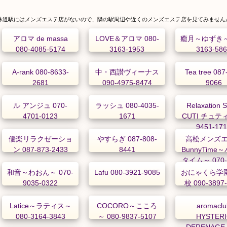
林道駅にはメンズエステ店がないので、隣の駅周辺や近くのメンズエステ店を見てみません
アロマ de massa
LOVE＆アロマ 080-
癒月～ゆずき～ 
080-4085-5174
3163-1953
3163-58
A-rank 080-8633-
中・西讃ヴィーナス
Tea tree 087
2681
090-4975-8474
9066
ル アンジュ 070-
ラッシュ 080-4035-
Relaxation 
4701-0123
1671
CUTI チュティ
9451-17
優楽リラクゼーショ
やすらぎ 087-808-
高松メンズ
ン 087-873-2433
8441
BunnyTime
タイム～ 070-
2888
和音～わおん～ 070-
Lafu 080-3921-9085
おにゃくら学園
9035-0322
校 090-3897
Latice～ラティス～
COCORO～こころ
aromaclu
080-3164-3843
～ 080-9837-5107
HYSTERI
DERENAGE 