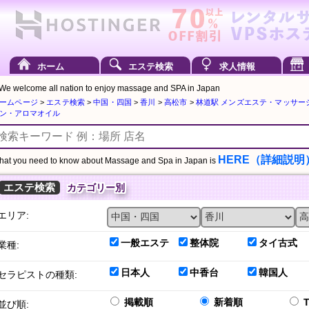
ホーム
エステ検索
求人情報
We welcome all nation to enjoy massage and SPA in Japan
ームページ
>
エステ検索
>
中国・四国
>
香川
>
高松市
>
林道駅 メンズエステ・マッサー
ン・アロマオイル
HERE（詳細説明
at you need to know about Massage and Spa in Japan is
エステ検索
カテゴリー別
エリア:
一般エステ
整体院
タイ古式
業種:
日本人
中香台
韓国人
セラピストの種類:
掲載順
新着順
並び順: