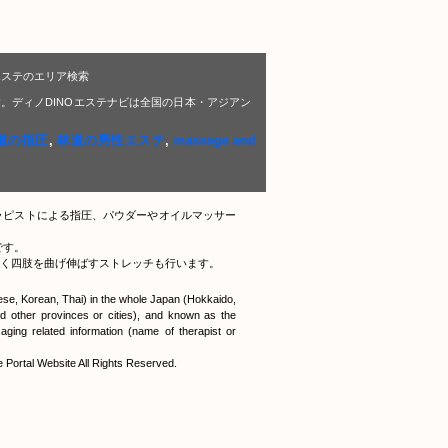
エステのエリア検索
。ディノDINOエステナビは全国の日本・アジアン
道の指圧
,
林道の男性エステ
,
massage and
ラピストによる指圧、パウダーやオイルマッサー
です。
く四肢を曲げ伸ばすストレッチも行います。
nese, Korean, Thai) in the whole Japan (Hokkaido,
 other provinces or cities), and known as the
ging related information (name of therapist or
tal Website All Rights Reserved.