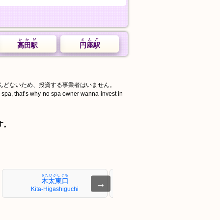
たかだ
えんざ
高田駅
円座駅
んどないため、投資する事業者はいません。
d spa, that’s why no spa owner wanna invest in
す。
きたひがしぐち
もとやま
木太東口
元山
→
Kita-Higashiguchi
Motoyama