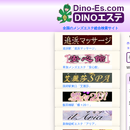
全国のメンズエステ総合検索サイト
ホ
ョ
追浜駅「追浜マッサージ」
草加メンズエステ「安心館」
Wh
国府駅東口「艾麗莎」
飯田橋駅「蝶々20！」
新御徒町エステ「アリア」