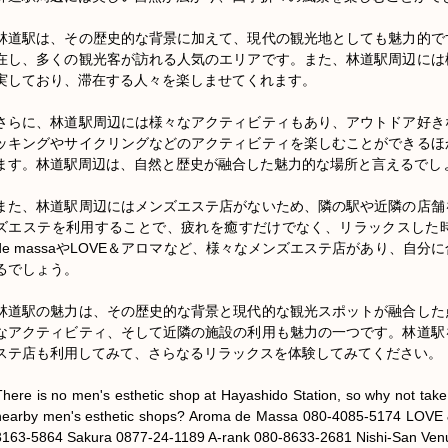
林道駅は、その歴史的な背景に加えて、現代の観光地としても魅力的で
在し、多くの観光客が訪れる人気のエリアです。また、林道駅周辺には
実しており、滞在する人々を楽しませてくれます。

さらに、林道駅周辺には様々なアクティビティもあり、アウトドア好き
ッキングやサイクリングなどのアクティビティを楽しむことができるほ
ます。林道駅周辺は、自然と歴史が融合した魅力的な場所と言えるでしょ
また、林道駅周辺にはメンズエステ店がないため、隣の駅や近隣の店舗
ズエステを利用することで、疲れを癒すだけでなく、リラックスした時
de massaやLOVE＆アロマなど、様々なメンズエステ店があり、自
るでしょう。

林道駅の魅力は、その歴史的な背景と現代的な観光スポットが融合した
なアクティビティ、そして近隣の施設の利用も魅力の一つです。林道駅
ステ店も利用してみて、さらなるリラックスを体験してみてください。

There is no men's esthetic shop at Hayashido Station, so why not take a
nearby men's esthetic shops? Aroma de Massa 080-4085-5174 LOVE 
3163-5864 Sakura 0877-24-1189 A-rank 080-8633-2681 Nishi-San Ven