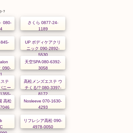
か？
080-
さくら 0877-24-
64
1189
-845-
UP ボディケアクリ
ニック 090-2892-
5530
Salon
天空SPA 080-6392-
 090-
3058
11
エステ
高松メンズエステ ウ
～バニー
チくる!? 080-3397-
1355-
8172
 高松
Nosleeve 070-1630-
-7046
4293
b
リフレシア高松 090-
C
4978-0050
090-