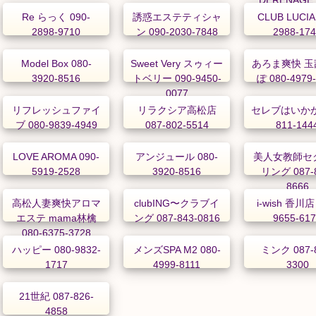
9778-76
Re らっく 090-
誘惑エステティシャ
CLUB LUCIA
2898-9710
ン 090-2030-7848
2988-17
Model Box 080-
Sweet Very スゥィー
あろま爽快 玉
3920-8516
トベリー 090-9450-
ぽ 080-4979
0077
リフレッシュファイ
リラクシア高松店
セレブはいかが 
ブ 080-9839-4949
087-802-5514
811-144
LOVE AROMA 090-
アンジュール 080-
美人女教師セ
5919-2528
3920-8516
リング 087-8
8666
高松人妻爽快アロマ
clubING〜クラブイ
i-wish 香川店
エステ mama林檎
ング 087-843-0816
9655-61
080-6375-3728
ハッピー 080-9832-
メンズSPA M2 080-
ミンク 087-8
1717
4999-8111
3300
21世紀 087-826-
4858