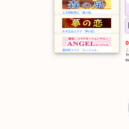
上大岡駅西口「森の泉」
みずほ台エステ「夢の恋」
0
こ
諏訪町エステ「エンジェル」
Th
th
かたはらまち
かわらまち
片原町
瓦町
Kataharamachi
Kawaramachi