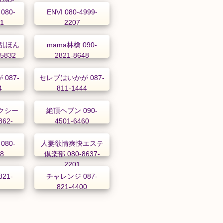
63
 080-
ENVI 080-4999-
41
2207
乱ほん
mama林檎 090-
-5832
2821-8648
087-
セレブはいかが 087-
4
811-1444
クシー
絶頂ヘブン 090-
62-
4501-6460
 080-
人妻欲情爽快エステ
78
倶楽部 080-8637-
2201
21-
チャレンジ 087-
821-4400