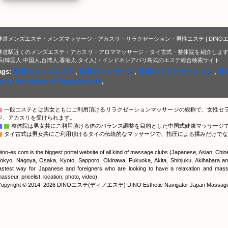
林道メンズエステ・メンズマッサージ・アカスリ・リラクゼーション・男性エステ | DINO
林道駅近くのメンズエステ・アカスリ・アロママッサージ・タイ古式・整体院を紹介します
系(韓国人,中国人,台湾人,香港人,タイ人)・インドネシアバリ島式のエステ総合検索サイト
ags:
林道のメンズエステ
,
林道のマッサージ
,
林道のリラクゼーション
,
林
pa in the station of Hayashimichi
,
▇
一般エステとは男女ともにご利用頂けるリラクゼーションマッサージの総称で、女性セ
ジ、アカスリを受けられます。
▇
▇
整体院は男女共にご利用頂ける体のバランス調整を目的とした中国式健康マッサージ
▇
タイ古式は男女共にご利用頂けるタイの伝統的なマッサージで、指圧による揉みだけでな
ino-es.com is the biggest portal website of all kind of massage clubs (Japanese, Asian, Chi
okyo, Nagoya, Osaka, Kyoto, Sapporo, Okinawa, Fukuoka, Akita, Shinjuku, Akihabara and
astest way for Japanese and foreigners who are looking to have a relaxation and massa
asseur, pricelist, location, photo, video).
opyright © 2014–2026 DINOエステ(ディノエステ) DINO Esthetic Navigator Japan Massage Por