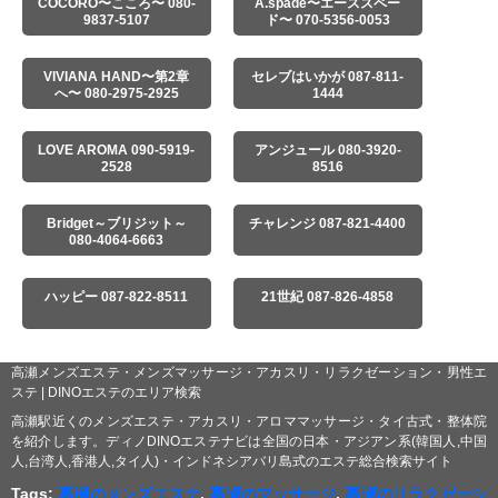
COCORO〜こころ〜 080-
A.spade〜エーススペー
9837-5107
ド〜 070-5356-0053
VIVIANA HAND〜第2章
セレブはいかが 087-811-
へ〜 080-2975-2925
1444
LOVE AROMA 090-5919-
アンジュール 080-3920-
2528
8516
Bridget～ブリジット～
チャレンジ 087-821-4400
080-4064-6663
ハッピー 087-822-8511
21世紀 087-826-4858
高瀬メンズエステ・メンズマッサージ・アカスリ・リラクゼーション・男性エ
ステ | DINOエステのエリア検索
高瀬駅近くのメンズエステ・アカスリ・アロママッサージ・タイ古式・整体院
を紹介します。ディノDINOエステナビは全国の日本・アジアン系(韓国人,中国
人,台湾人,香港人,タイ人)・インドネシアバリ島式のエステ総合検索サイト
Tags:
高瀬のメンズエステ
,
高瀬のマッサージ
,
高瀬のリラクゼーシ