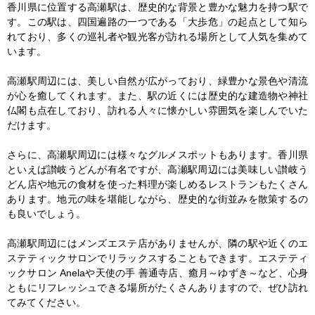
香川県に位置する高瀬駅は、歴史的な背景と豊かな魅力を持つ駅で
す。この駅は、四国遍路の一つである「大歩危」の起点として知ら
れており、多くの巡礼者や観光客が訪れる場所として人気を集めて
います。

高瀬駅周辺には、美しい自然が広がっており、緑豊かな景色や清流
が心を癒してくれます。また、駅の近くには歴史的な建造物や神社
仏閣も点在しており、訪れる人々に懐かしい雰囲気を楽しんでいた
だけます。

さらに、高瀬駅周辺には様々なグルメスポットもあります。香川県
といえば讃岐うどんが有名ですが、高瀬駅周辺には美味しい讃岐う
どん店や地元の食材を使った料理が楽しめるレストランもたくさん
あります。地元の味を堪能しながら、歴史的な街並みを散策するの
も良いでしょう。

高瀬駅周辺にはメンズエステ店がありませんが、隣の駅や近くのエ
ステティックサロンでリラックスすることもできます。エステティ
ックサロン Anelaや天使の手 善通寺店、癒月～ゆずき～など、心身
ともにリフレッシュできる場所がたくさんありますので、ぜひ訪れ
てみてください。
