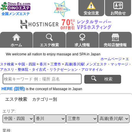
安全注意
お問合せ
全国メンズエステ
ホーム
エステ検索
求人情報
売却店舗情報
We welcome all nation to enjoy massage and SPA in Japan
ホームページ
>
エ
ステ検索
>
中国・四国
>
香川
>
三豊市
>
高瀬(香川)駅 メンズエステ・マッサージ・
アカスリ・整体院・タイ古式・リラクゼーション・アロマオイル
検索
HERE (説明)
is the concept of Massage in Japan
エステ検索
カテゴリー別
エリア:
業種: