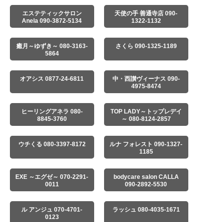
エステティックサロン
天使の手 善通寺店 090-
Anela 090-3872-5134
1322-1132
癒月～ゆずき～ 080-3163-
さくら 090-1325-1189
5864
オアシス 0877-24-6811
中・西讃ヴィーナス 090-
4975-8474
ヒーリングアネラ 080-
TOP LADY～トップレデイ
8845-3760
～ 080-8124-2857
ウチくる 080-3397-8172
ルナ フォレスト 090-1327-
1185
EXE ～エグゼ～ 070-2291-
bodycare salon CALLA
0011
090-2892-5530
ル アンジュ 070-4701-
ラッシュ 080-4035-1671
0123