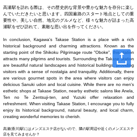
高瀬駅を訪れる際は、その歴史的な背景や豊かな魅力を存分に楽し
んでいただきたいと思います。四国遍路のスタート地点としての重
要性や、美しい自然、地元のグルメなど、様々な魅力が詰まった高
瀬駅をぜひ訪れて、素敵な思い出を作ってください。

In conclusion, Kagawa's Takase Station is a place with a rich 
historical background and charming attractions. Known as the 
starting point of the Shikoku Pilgrimage route "Oboke", this station 
attracts many pilgrims and tourists. Surrounding the Takase Station 
are beautiful natural landscapes and historical buildings, providing 
visitors with a sense of nostalgia and tranquility. Additionally, there 
are various gourmet spots in the area where visitors can enjoy 
delicious Sanuki udon and local cuisine. While there are no men's 
esthetic shops at Takase Station, nearby esthetic salons like Anela, 
Ten no Te Zentsuji-ten, and Yuzuki offer relaxation and 
refreshment. When visiting Takase Station, I encourage you to fully 
enjoy its historical background, natural beauty, and local charm, 
creating wonderful memories to cherish.
高瀬(香川)駅にはメンズエステ店がないので、隣の駅周辺や近くのメンズエステ
店を見てみませんか？