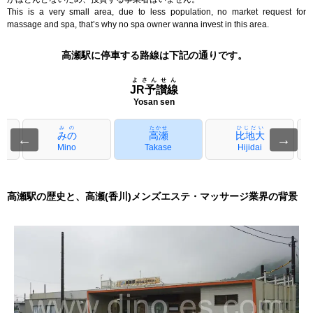
This is a very small area, due to less population, no market request for
massage and spa, that’s why no spa owner wanna invest in this area.
高瀬駅に停車する路線は下記の通りです。
よさんせん
JR予讃線
Yosan sen
みの
たかせ
ひじだい
みの
高瀬
比地大
←
→
Mino
Takase
Hijidai
高瀬駅の歴史と、高瀬(香川)メンズエステ・マッサージ業界の背景