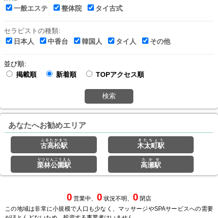
一般エステ
整体院
タイ古式
セラピストの種類:
日本人
中香台
韓国人
タイ人
その他
並び順:
掲載順
新着順
TOPアクセス順
検索
あなたへお勧めエリア
ふるたかまつ
きたちょう
古高松駅
木太町駅
りつりんこうえん
たかせ
栗林公園駅
高瀬駅
0
0
0
営業中、
状況不明、
閉店
この地域は非常に小規模で人口も少なく、マッサージやSPAサービスへの需要
がほとんどないため、投資する事業者はいません。