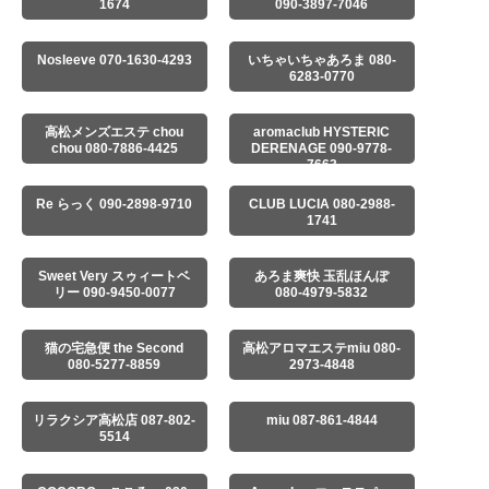
1674
090-3897-7046
Nosleeve 070-1630-4293
いちゃいちゃあろま 080-
6283-0770
高松メンズエステ chou
aromaclub HYSTERIC
chou 080-7886-4425
DERENAGE 090-9778-
7663
Re らっく 090-2898-9710
CLUB LUCIA 080-2988-
1741
Sweet Very スゥィートベ
あろま爽快 玉乱ほんぽ
リー 090-9450-0077
080-4979-5832
猫の宅急便 the Second
高松アロマエステmiu 080-
080-5277-8859
2973-4848
リラクシア高松店 087-802-
miu 087-861-4844
5514