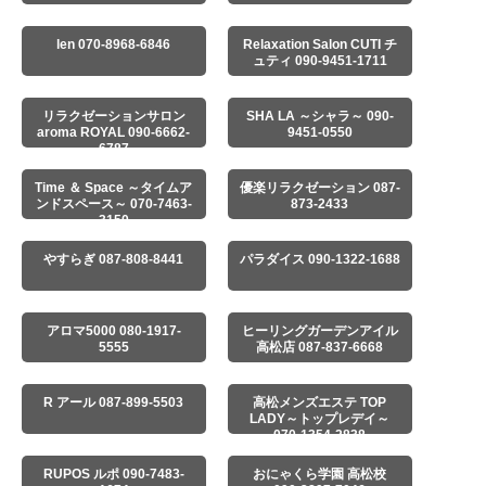
len 070-8968-6846
Relaxation Salon CUTI チ
ュティ 090-9451-1711
リラクゼーションサロン
SHA LA ～シャラ～ 090-
aroma ROYAL 090-6662-
9451-0550
6787
Time ＆ Space ～タイムア
優楽リラクゼーション 087-
ンドスペース～ 070-7463-
873-2433
3150
やすらぎ 087-808-8441
パラダイス 090-1322-1688
アロマ5000 080-1917-
ヒーリングガーデンアイル
5555
高松店 087-837-6668
R アール 087-899-5503
高松メンズエステ TOP
LADY～トップレデイ～
070-1354-2838
RUPOS ルポ 090-7483-
おにゃくら学園 高松校