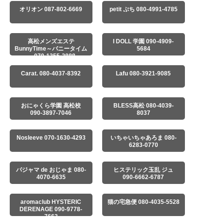
オリオン 087-802-6669
petit ぷち 080-4991-4785
高松メンズエステ
I DOLL 学園 090-4909-
BunnyTime～バニータイム
5684
～ 070-1355-2888
Carat. 080-4037-8392
Lafu 080-3921-9085
おにゃくら学園 高松校
BLESS高松 080-4039-
090-3897-7046
8037
Nosleeve 070-1630-4293
いちゃいちゃあろま 080-
6283-0770
パジャマ de おじゃま 080-
ヒステリック玉乱 ジュ
4070-6635
090-6662-6787
aromaclub HYSTERIC
猫の宅急便 080-4035-5528
DERENAGE 090-9778-
7663