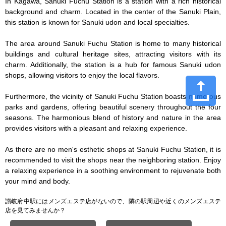
In Kagawa, Sanuki Fuchu Station is a station with a rich historical 
background and charm. Located in the center of the Sanuki Plain, 
this station is known for Sanuki udon and local specialties.

The area around Sanuki Fuchu Station is home to many historical 
buildings and cultural heritage sites, attracting visitors with its 
charm. Additionally, the station is a hub for famous Sanuki udon 
shops, allowing visitors to enjoy the local flavors.

Furthermore, the vicinity of Sanuki Fuchu Station boasts numerous 
parks and gardens, offering beautiful scenery throughout the four 
seasons. The harmonious blend of history and nature in the area 
provides visitors with a pleasant and relaxing experience.

As there are no men's esthetic shops at Sanuki Fuchu Station, it is 
recommended to visit the shops near the neighboring station. Enjoy 
a relaxing experience in a soothing environment to rejuvenate both 
your mind and body.
讃岐府中駅にはメンズエステ店がないので、隣の駅周辺や近くのメンズエステ
店を見てみませんか？