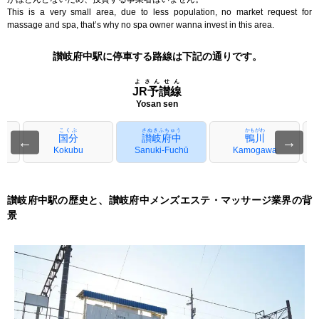
This is a very small area, due to less population, no market request for
massage and spa, that’s why no spa owner wanna invest in this area.
讃岐府中駅に停車する路線は下記の通りです。
よさんせん
JR予讃線
Yosan sen
こくぶ
さぬきふちゅう
かもがわ
国分
讃岐府中
鴨川
←
→
Kokubu
Sanuki-Fuchū
Kamogawa
讃岐府中駅の歴史と、讃岐府中メンズエステ・マッサージ業界の背
景