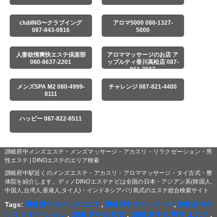
clubING〜クラブイング
アロマ5000 080-1327-
087-843-0816
5000
人妻欲情爽快エステ倶楽部
アロママッサージのお店 ア
080-8637-2201
ップルティ香川高松店 087-
811-7667
メンズSPA M2 080-4999-
チャレンジ 087-821-4400
8111
ハッピー 087-822-8511
讃岐府中メンズエステ・メンズマッサージ・アカスリ・リラクゼーション・男
性エステ | DINOエステのエリア検索
讃岐府中駅近くのメンズエステ・アカスリ・アロママッサージ・タイ古式・整
体院を紹介します。ディノDINOエステナビは全国の日本・アジアン系(韓国人,
中国人,台湾人,香港人,タイ人)・インドネシアバリ島式のエステ総合検索サイト
Tags:
讃岐府中のメンズエステ
,
讃岐府中のマッサージ
,
讃岐府中の
リラクゼーション
,
讃岐府中の指圧
,
讃岐府中の男性エステ
,