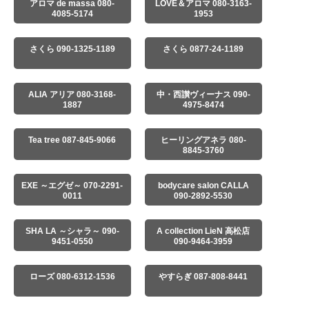
アロマ de massa 080-
LOVE＆アロマ 080-3163-
4085-5174
1953
さくら 090-1325-1189
さくら 0877-24-1189
ALIA アリア 080-3168-
中・西讃ヴィーナス 090-
1887
4975-8474
Tea tree 087-845-9066
ヒーリングアネラ 080-
8845-3760
EXE ～エグゼ～ 070-2291-
bodycare salon CALLA
0011
090-2892-5530
SHA LA ～シャラ～ 090-
A collection LieN 高松店
9451-0550
090-9464-3959
ローズ 080-6312-1536
やすらぎ 087-808-8441