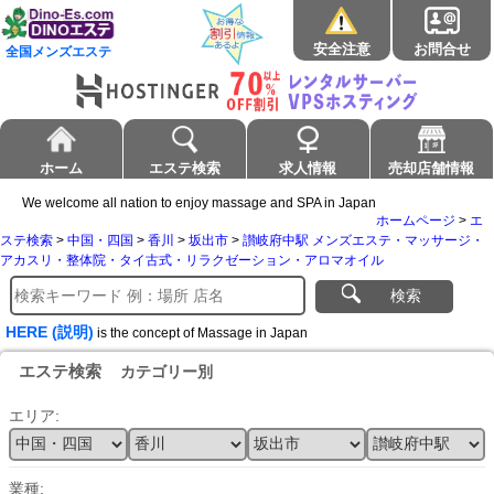
安全注意
お問合せ
全国メンズエステ
ホーム
エステ検索
求人情報
売却店舗情報
We welcome all nation to enjoy massage and SPA in Japan
ホームページ
>
エ
ステ検索
>
中国・四国
>
香川
>
坂出市
>
讃岐府中駅 メンズエステ・マッサージ・
アカスリ・整体院・タイ古式・リラクゼーション・アロマオイル
検索
HERE (説明)
is the concept of Massage in Japan
エステ検索
カテゴリー別
エリア:
業種: