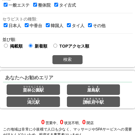
一般エステ
整体院
タイ古式
セラピストの種類:
日本人
中香台
韓国人
タイ人
その他
並び順:
掲載順
新着順
TOPアクセス順
検索
あなたへお勧めエリア
りつりんこうえん
やしま
栗林公園駅
屋島駅
かたもと
さぬきふちゅう
潟元駅
讃岐府中駅
0
0
0
営業中、
状況不明、
閉店
この地域は非常に小規模で人口も少なく、マッサージやSPAサービスへの需要
がほとんどないため、投資する事業者はいません。