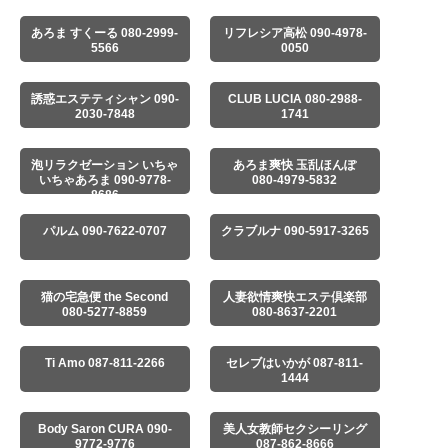
あろま すくーる 080-2999-
リフレシア高松 090-4978-
5566
0050
誘惑エステティシャン 090-
CLUB LUCIA 080-2988-
2030-7848
1741
泡リラクゼーション いちゃ
あろま爽快 玉乱ほんぽ
いちゃあろま 090-9778-
080-4979-5832
8686
パルム 090-7622-0707
クラブルナ 090-5917-3265
猫の宅急便 the Second
人妻欲情爽快エステ倶楽部
080-5277-8859
080-8637-2201
Ti Amo 087-811-2266
セレブはいかが 087-811-
1444
Body Saron CURA 090-
美人女教師セクシーリング
9772-9776
087-862-8666