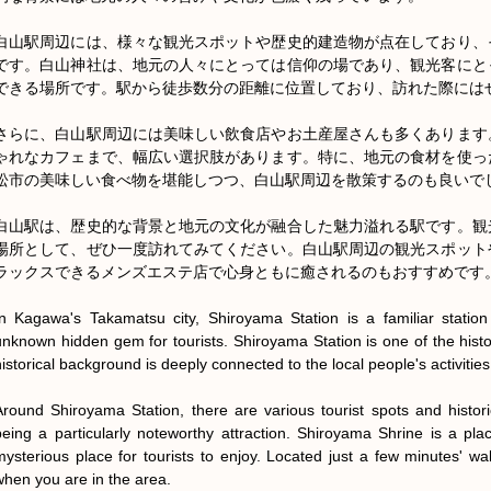
白山駅周辺には、様々な観光スポットや歴史的建造物が点在しており、
です。白山神社は、地元の人々にとっては信仰の場であり、観光客にと
できる場所です。駅から徒歩数分の距離に位置しており、訪れた際にはぜ
さらに、白山駅周辺には美味しい飲食店やお土産屋さんも多くあります
ゃれなカフェまで、幅広い選択肢があります。特に、地元の食材を使っ
松市の美味しい食べ物を堪能しつつ、白山駅周辺を散策するのも良いでし
白山駅は、歴史的な背景と地元の文化が融合した魅力溢れる駅です。観
場所として、ぜひ一度訪れてみてください。白山駅周辺の観光スポット
ラックスできるメンズエステ店で心身ともに癒されるのもおすすめです。
In Kagawa's Takamatsu city, Shiroyama Station is a familiar station
unknown hidden gem for tourists. Shiroyama Station is one of the histori
historical background is deeply connected to the local people's activities 
Around Shiroyama Station, there are various tourist spots and histori
being a particularly noteworthy attraction. Shiroyama Shrine is a pla
mysterious place for tourists to enjoy. Located just a few minutes' walk 
when you are in the area.
