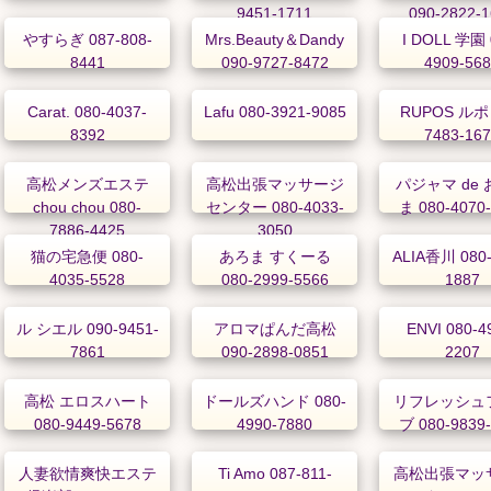
9451-1711
090-2822-
やすらぎ 087-808-
Mrs.Beauty＆Dandy
I DOLL 学園 
8441
090-9727-8472
4909-56
Carat. 080-4037-
Lafu 080-3921-9085
RUPOS ルポ 
8392
7483-16
高松メンズエステ
高松出張マッサージ
パジャマ de
chou chou 080-
センター 080-4033-
ま 080-4070
7886-4425
3050
猫の宅急便 080-
あろま すくーる
ALIA香川 080-
4035-5528
080-2999-5566
1887
ル シエル 090-9451-
アロマぱんだ高松
ENVI 080-4
7861
090-2898-0851
2207
高松 エロスハート
ドールズハンド 080-
リフレッシュ
080-9449-5678
4990-7880
ブ 080-9839
人妻欲情爽快エステ
Ti Amo 087-811-
高松出張マッ