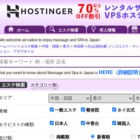
ホーム
エステ検索
求人情報
We welcome all nation to enjoy massage and SPA in Japan
ームページ
>
エステ検索
>
中国・四国
>
香川
>
木田郡
>
白山(高松)駅 メンズエステ・マ
ション・アロマオイル
HERE（詳細説明
at you need to know about Massage and Spa in Japan is
エステ検索
カテゴリー別
エリア:
一般エステ
整体院
タイ古式
業種:
日本人
中香台
韓国人
セラピストの種類:
掲載順
新着順
並び順: