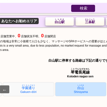
検索
しらやま
さんじょう
あなたへお勧めエリア
白山駅
三条駅
0
0
店舗営業中、
店舗状況不明、
店舗閉店
の地域は非常に小規模で人口も少なく、マッサージやSPAサービスへの需要がほと
is is a very small area, due to less population, no market request for massage an
is area.
白山駅に停車する路線は下記の通りで
ことでんながおせん
琴電長尾線
Kotoden nagao sen
がくえんどおり
しらやま
学園通り
白山
←
Gakuen-dōri
Shirayama