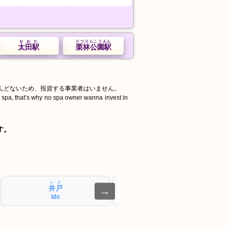
おおた
りつりんこうえん
太田駅
栗林公園駅
んどないため、投資する事業者はいません。
d spa, that’s why no spa owner wanna invest in
す。
いど
くもんみょう
井戸
公文明
→
Ido
Kumonmyō