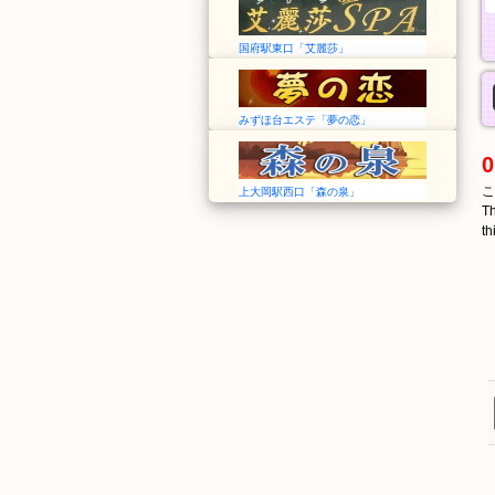
国府駅東口「艾麗莎」
みずほ台エステ「夢の恋」
0
こ
上大岡駅西口「森の泉」
Th
th
のうがくぶまえ
ひらぎ
農学部前
平木
Nōgakubumae
Hiragi