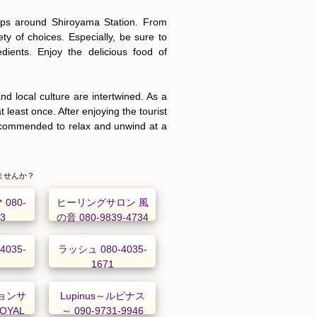
ops around Shiroyama Station. From 
ety of choices. Especially, be sure to 
ients. Enjoy the delicious food of 
 local culture are intertwined. As a 
t least once. After enjoying the tourist 
recommended to relax and unwind at a 
ませんか？
080-
ヒーリングサロン 風
53
の音 080-9839-4734
4035-
ラッシュ 080-4035-
1671
ョンサ
Lupinus～ルピナス
ROYAL
～ 090-9731-9946