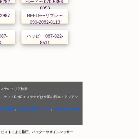
6282-
ペード〜 070-5356-
0053
2987-
REFLE〜リフレ〜
090-2082-8113
87-
ハッピー 087-822-
0
8511
エステのエリア検索
。ディノDINOエステナビは全国の日本・アジアン
山の指圧
,
白山の男性エステ
,
massage and
ラピストによる指圧、パウダーやオイルマッサー