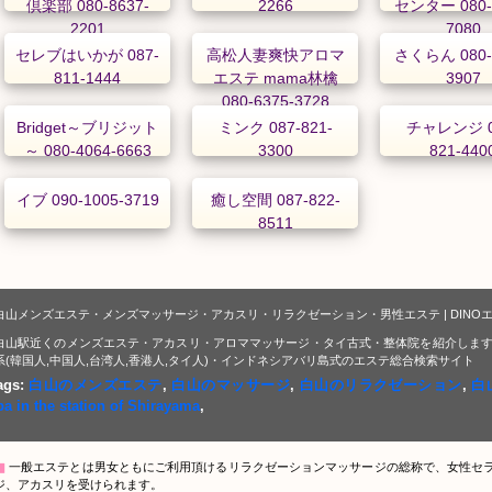
倶楽部 080-8637-
2266
センター 080-
2201
7080
セレブはいかが 087-
高松人妻爽快アロマ
さくらん 080-
811-1444
エステ mama林檎
3907
080-6375-3728
Bridget～ブリジット
ミンク 087-821-
チャレンジ 0
～ 080-4064-6663
3300
821-440
イブ 090-1005-3719
癒し空間 087-822-
8511
白山メンズエステ・メンズマッサージ・アカスリ・リラクゼーション・男性エステ | DINO
白山駅近くのメンズエステ・アカスリ・アロママッサージ・タイ古式・整体院を紹介します
系(韓国人,中国人,台湾人,香港人,タイ人)・インドネシアバリ島式のエステ総合検索サイト
ags:
白山のメンズエステ
,
白山のマッサージ
,
白山のリラクゼーション
,
白
pa in the station of Shirayama
,
▇
一般エステとは男女ともにご利用頂けるリラクゼーションマッサージの総称で、女性セ
ジ、アカスリを受けられます。