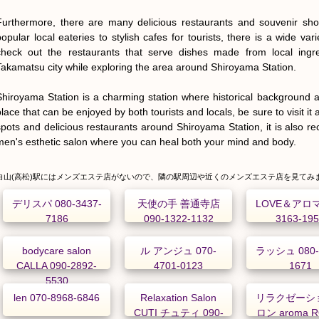
Furthermore, there are many delicious restaurants and souvenir sh
popular local eateries to stylish cafes for tourists, there is a wide vari
check out the restaurants that serve dishes made from local ingred
Takamatsu city while exploring the area around Shiroyama Station.

Shiroyama Station is a charming station where historical background and
lace that can be enjoyed by both tourists and locals, be sure to visit it a
spots and delicious restaurants around Shiroyama Station, it is also 
men's esthetic salon where you can heal both your mind and body.
白山(高松)駅にはメンズエステ店がないので、隣の駅周辺や近くのメンズエステ店を見てみ
デリスパ 080-3437-
天使の手 善通寺店
LOVE＆アロマ 
7186
090-1322-1132
3163-19
bodycare salon
ル アンジュ 070-
ラッシュ 080-
CALLA 090-2892-
4701-0123
1671
5530
len 070-8968-6846
Relaxation Salon
リラクゼーシ
CUTI チュティ 090-
ロン aroma 