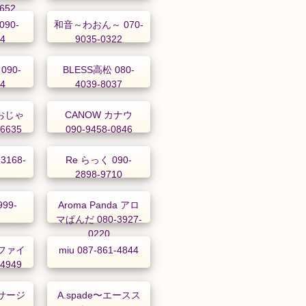
1652
090-
和音～わおん～ 070-
84
9035-0322
090-
BLESS高松 080-
74
4039-8037
 おじゃ
CANOW カナウ
-6635
090-9458-0846
3168-
Re らっく 090-
2898-9710
999-
Aroma Panda アロ
マぱんだ 080-3927-
0220
ファイ
miu 087-861-4844
-4949
サージ
A.spade〜エースス