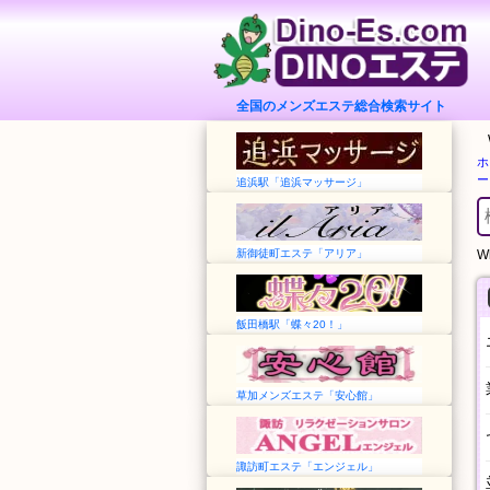
全国のメンズエステ総合検索サイト
ホ
ー
追浜駅「追浜マッサージ」
新御徒町エステ「アリア」
Wh
飯田橋駅「蝶々20！」
草加メンズエステ「安心館」
諏訪町エステ「エンジェル」