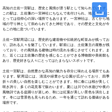
高知の土佐一宮駅は、歴史と風情が漂う駅として知られています。
この駅は、土佐藩の一宮神社にちなんで名付けられ、地元の人々に
とっては信仰心の深い場所でもあります。一宮神社は、古くから地
域の守り神として崇められてきた神社であり、その歴史と文化が今
もこの地に息づいています。

土佐一宮駅周辺には、歴史的な建造物や伝統的な町並みが残ってお
り、訪れる人々を魅了しています。駅前には、土佐藩主の屋敷が残
っており、その風情ある建物は時の流れを感じさせてくれます。ま
た、近くには土佐藩の歴史を感じることができる博物館や美術館も
あり、歴史好きな人々にとってはたまらないスポットです。

土佐一宮駅は、自然豊かな高知の魅力を存分に味わえる場所でもあ
ります。駅周辺には、清流や緑豊かな公園が広がっており、四季
折々の美しい自然を楽しむことができます。特に春には桜が美しく
咲き誇り、多くの花見客で賑わいます。夏には川での水遊びや夜の
風物詩である盆踊りが楽しめ、秋には紅葉が美しい景色を演出しま
す。冬には雪景色も見られるため、一年を通じて訪れる価値がある
場所です。
