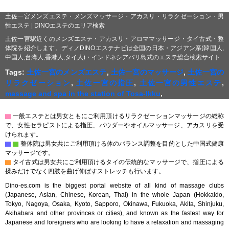
土佐一宮メンズエステ・メンズマッサージ・アカスリ・リラクゼーション・男
性エステ | DINOエステのエリア検索
土佐一宮駅近くのメンズエステ・アカスリ・アロママッサージ・タイ古式・整
体院を紹介します。ディノDINOエステナビは全国の日本・アジアン系(韓国人,
中国人,台湾人,香港人,タイ人)・インドネシアバリ島式のエステ総合検索サイト
Tags:
土佐一宮のメンズエステ
,
土佐一宮のマッサージ
,
土佐一宮の
リラクゼーション
,
土佐一宮の指圧
,
土佐一宮の男性エステ
,
massage and spa in the station of Tosa-Ikku
,
▇
一般エステとは男女ともにご利用頂けるリラクゼーションマッサージの総称
で、女性セラピストによる指圧、パウダーやオイルマッサージ、アカスリを受
けられます。
▇
▇
整体院は男女共にご利用頂ける体のバランス調整を目的とした中国式健康
マッサージです。
▇
タイ古式は男女共にご利用頂けるタイの伝統的なマッサージで、指圧による
揉みだけでなく四肢を曲げ伸ばすストレッチも行います。
Dino-es.com is the biggest portal website of all kind of massage clubs
(Japanese, Asian, Chinese, Korean, Thai) in the whole Japan (Hokkaido,
Tokyo, Nagoya, Osaka, Kyoto, Sapporo, Okinawa, Fukuoka, Akita, Shinjuku,
Akihabara and other provinces or cities), and known as the fastest way for
Japanese and foreigners who are looking to have a relaxation and massaging