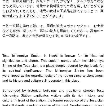
土佐一宮駅周辺には、観光スポットだけでなく、グルメやお土産な
ども充実しています。地元の名物料理やお土産を楽しむことができ
るお店がたくさんあり、地元の食材や工芸品を購入することで、高
知の魅力をより深く知ることができます。

土佐一宮駅を訪れる際には、周辺の観光スポットやグルメ、お土産
などを存分に楽しんで、高知の魅力を堪能してください。高知の土
佐一宮駅は、歴史と自然が織りなす魅力に溢れた場所です。

Tosa Ichinomiya Station in Kochi is known for its historical 
significance and charm. This station, named after the Ichinomiya 
Shrine of the Tosa clan, is a place deeply revered by the locals for 
its spiritual significance. The Ichinomiya Shrine has been 
worshipped as the guardian deity of the region since ancient times, 
and its history and culture still resonate in this place.

Surrounded by historical buildings and traditional streets, Tosa 
Ichinomiya Station captivates visitors with its rich history and 
culture. In front of the station, the former residence of the Tosa clan 
lord still stands, exuding a sense of the past. Nearby, museums and 