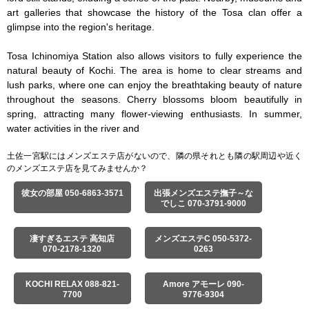
art galleries that showcase the history of the Tosa clan offer a 
glimpse into the region's heritage.

Tosa Ichinomiya Station also allows visitors to fully experience the 
natural beauty of Kochi. The area is home to clear streams and 
lush parks, where one can enjoy the breathtaking beauty of nature 
throughout the seasons. Cherry blossoms bloom beautifully in 
spring, attracting many flower-viewing enthusiasts. In summer, 
water activities in the river and
土佐一宮駅にはメンズエステ店がないので、隣の県それとも隣の駅周辺や近く
のメンズエステ店を見てみませんか？
彼女の部屋 050-6863-3571
出張メンズエステ撫子～な
でしこ 070-3791-9000
凄すぎるエステ 高知店
メンズエステC 050-5372-
070-2178-1320
0263
KOCHI RELAX 088-821-
Amore アモーレ 090-
7700
9776-9304