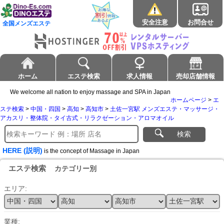
安全注意
お問合せ
全国メンズエステ
ホーム
エステ検索
求人情報
売却店舗情報
We welcome all nation to enjoy massage and SPA in Japan
ホームページ
>
エ
ステ検索
>
中国・四国
>
高知
>
高知市
>
土佐一宮駅 メンズエステ・マッサージ・
アカスリ・整体院・タイ古式・リラクゼーション・アロマオイル
検索
HERE (説明)
is the concept of Massage in Japan
エステ検索
カテゴリー別
エリア:
業種: