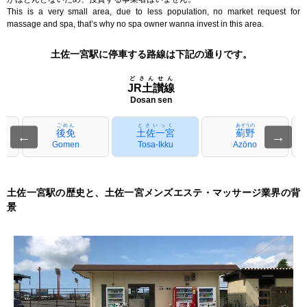
This is a very small area, due to less population, no market request for
massage and spa, that’s why no spa owner wanna invest in this area.
土佐一宮駅に停車する路線は下記の通りです。
どさんせん
JR土讃線
Dosan sen
ごめん
とさいっく
あぞうの
後免
土佐一宮
薊野
←
→
a
Gomen
Tosa-Ikku
Azōno
土佐一宮駅の歴史と、土佐一宮メンズエステ・マッサージ業界の背
景