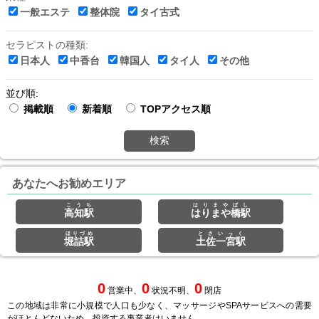
一般エステ
整体院
タイ古式
セラピストの種類:
日本人
中香台
韓国人
タイ人
その他
並び順:
掲載順
新着順
TOPアクセス順
検索
あなたへお勧めエリア
こうち
はりまやばし
高知駅
はりまや橋駅
ほりづめ
とさいっく
堀詰駅
土佐一宮駅
0
0
0
営業中、
状況不明、
閉店
この地域は非常に小規模で人口も少なく、マッサージやSPAサービスへの需要
がほとんどないため、投資する事業者はいません。