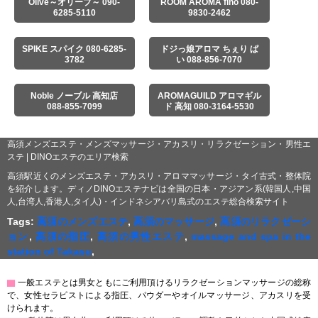
Olive～オリーブ～ 090-
ROOM AROMA fino 080-
6285-5110
9830-2462
SPIKE スパイク 080-6285-
ドジっ娘アロマ ちぇり ぱ
3782
い 088-856-7070
Noble ノーブル 高知店
AROMAGUILD アロマギル
088-855-7099
ド 高知 080-3164-5530
高須メンズエステ・メンズマッサージ・アカスリ・リラクゼーション・男性エ
ステ | DINOエステのエリア検索
高須駅近くのメンズエステ・アカスリ・アロママッサージ・タイ古式・整体院
を紹介します。ディノDINOエステナビは全国の日本・アジアン系(韓国人,中国
人,台湾人,香港人,タイ人)・インドネシアバリ島式のエステ総合検索サイト
Tags:
高須のメンズエステ
,
高須のマッサージ
,
高須のリラクゼーシ
ョン
,
高須の指圧
,
高須の男性エステ
,
massage and spa in the
station of Takasu
,
▇
一般エステとは男女ともにご利用頂けるリラクゼーションマッサージの総称
で、女性セラピストによる指圧、パウダーやオイルマッサージ、アカスリを受
けられます。