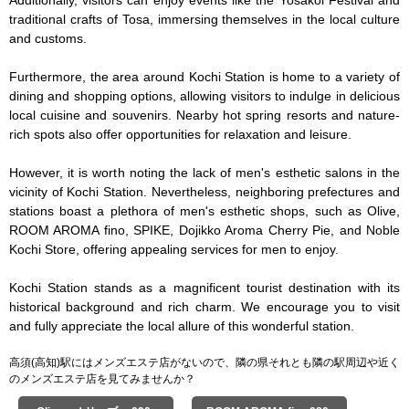
Additionally, visitors can enjoy events like the Yosakoi Festival and 
traditional crafts of Tosa, immersing themselves in the local culture 
and customs.

Furthermore, the area around Kochi Station is home to a variety of 
dining and shopping options, allowing visitors to indulge in delicious 
local cuisine and souvenirs. Nearby hot spring resorts and nature-
rich spots also offer opportunities for relaxation and leisure.

However, it is worth noting the lack of men's esthetic salons in the 
vicinity of Kochi Station. Nevertheless, neighboring prefectures and 
stations boast a plethora of men's esthetic shops, such as Olive, 
ROOM AROMA fino, SPIKE, Dojikko Aroma Cherry Pie, and Noble 
Kochi Store, offering appealing services for men to enjoy.

Kochi Station stands as a magnificent tourist destination with its 
historical background and rich charm. We encourage you to visit 
and fully appreciate the local allure of this wonderful station.
高須(高知)駅にはメンズエステ店がないので、隣の県それとも隣の駅周辺や近く
のメンズエステ店を見てみませんか？