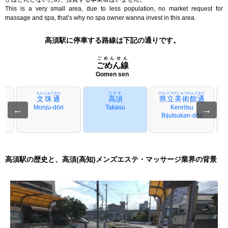
This is a very small area, due to less population, no market request for
massage and spa, that’s why no spa owner wanna invest in this area.
高須駅に停車する路線は下記の通りです。
ごめんせん
ごめん線
Gomen sen
もんじゅどおり
たかす
けんりつびじゅつかんどおり
文珠通
高須
県立美術館通
←
Monju-dōri
Takasu
Kenritsu
→
Bijutsukan-dōri
高須駅の歴史と、高須(高知)メンズエステ・マッサージ業界の背景