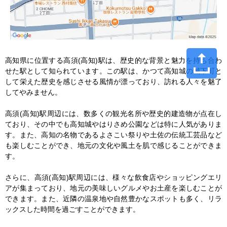
高知県に位置する高須(高知)駅は、歴史的な背景と魅力を持ち合わ
せた駅として知られています。この駅は、かつて高知城の城下町と
して栄えた歴史を感じさせる風情が漂っており、訪れる人々を魅了
してやみません。

高須(高知)駅周辺には、数多くの観光名所や歴史的建造物が点在し
ており、その中でも高知城やはりさめ公園などは特に人気がありま
す。また、高知の名物であるよさこい祭りや土佐の伝統工芸品など
も楽しむことができ、地元の文化や風土を肌で感じることができま
す。

さらに、高須(高知)駅周辺には、様々な飲食店やショッピングエリ
アが集まっており、地元の美味しいグルメやお土産を楽しむことが
できます。また、近隣の温泉地や自然豊かなスポットも多く、リラ
ックスした時間を過ごすことができます。
