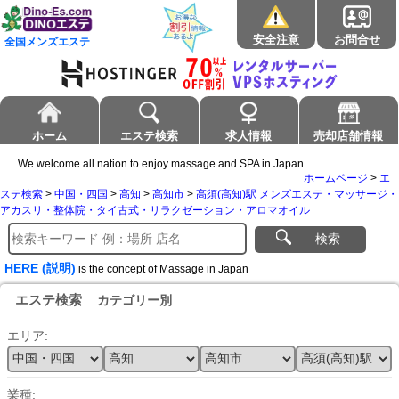
安全注意
お問合せ
全国メンズエステ
ホーム
エステ検索
求人情報
売却店舗情報
We welcome all nation to enjoy massage and SPA in Japan
ホームページ
>
エ
ステ検索
>
中国・四国
>
高知
>
高知市
>
高須(高知)駅 メンズエステ・マッサージ・
アカスリ・整体院・タイ古式・リラクゼーション・アロマオイル
検索
HERE (説明)
is the concept of Massage in Japan
エステ検索
カテゴリー別
エリア:
業種: