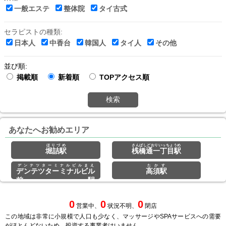
一般エステ
整体院
タイ古式
セラピストの種類:
日本人
中香台
韓国人
タイ人
その他
並び順:
掲載順
新着順
TOPアクセス順
検索
あなたへお勧めエリア
ほりづめ
さんばしどおりいっちょうめ
堀詰駅
桟橋通一丁目駅
デンテツターミナルビルまえ
たかす
デンテツターミナルビル
高須駅
前駅
0
0
0
営業中、
状況不明、
閉店
この地域は非常に小規模で人口も少なく、マッサージやSPAサービスへの需要
がほとんどないため、投資する事業者はいません。