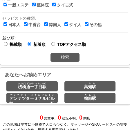
一般エステ
整体院
タイ古式
セラピストの種類:
日本人
中香台
韓国人
タイ人
その他
並び順:
掲載順
新着順
TOPアクセス順
検索
あなたへお勧めエリア
さんばしどおりいっちょうめ
こうち
桟橋通一丁目駅
高知駅
デンテツターミナルビルまえ
かもべ
デンテツターミナルビル
鴨部駅
前駅
0
0
0
営業中、
状況不明、
閉店
この地域は非常に小規模で人口も少なく、マッサージやSPAサービスへの需要
がほとんどないため、投資する事業者はいません。