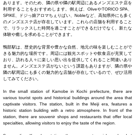
あります。そのため、隣の県や隣の駅周辺にあるメンズエステ店を
利用することをおすすめします。例えば、OliveやTORICO SPA、
SPIKE、ドジっ娘アロマちぇりぱい、Nobleなど、高知県外にも多く
のメンズエステ店が存在しています。これらの店舗を利用すること
で、リラックスした時間を過ごすことができるだけでなく、新たな
体験や癒しを求めることができます。

鴨部駅は、歴史的な背景や豊かな自然、地元の味を楽しむことがで
きる魅力的な場所です。周辺には観光スポットや飲食店が充実して
おり、訪れる人々に楽しい思い出を提供してくれること間違いあり
ません。メンズエステ店がないという課題もありますが、隣の県や
隣の駅周辺にも多くの魅力的な店舗が存在しているので、ぜひ活用
してみてください。

In the small station of Kamobe in Kochi prefecture, there are 
various tourist spots and historical buildings around the area that 
captivate visitors. The station, built in the Meiji era, features a 
historic station building with a retro atmosphere. In front of the 
station, there are souvenir shops and restaurants that offer local 
specialties, allowing visitors to enjoy the taste of the region.
