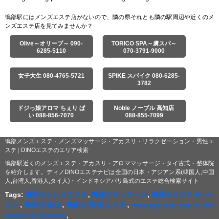
鴨部駅にはメンズエステ店がないので、隣の県それとも隣の駅周辺や近くのメ
ンズエステ店を見てみませんか？
Olive～オリーブ～ 090-
TORICO SPA～虜スパ～
6285-5110
070-3791-9000
女子大生 080-4765-5721
SPIKE スパイク 080-6285-
3782
ドジっ娘アロマ ちぇり ぱ
Noble ノーブル 高知店
い 088-856-7070
088-855-7099
鴨部メンズエステ・メンズマッサージ・アカスリ・リラクゼーション・男性エ
ステ | DINOエステのエリア検索
鴨部駅近くのメンズエステ・アカスリ・アロママッサージ・タイ古式・整体院
を紹介します。ディノDINOエステナビは全国の日本・アジアン系(韓国人,中国
人,台湾人,香港人,タイ人)・インドネシアバリ島式のエステ総合検索サイト
Tags:
鴨部のメンズエステ
,
鴨部のマッサージ
,
鴨部のリラクゼーシ
ョン
,
鴨部の指圧
,
鴨部の男性エステ
,
massage and spa in the
station of Kamobe
,