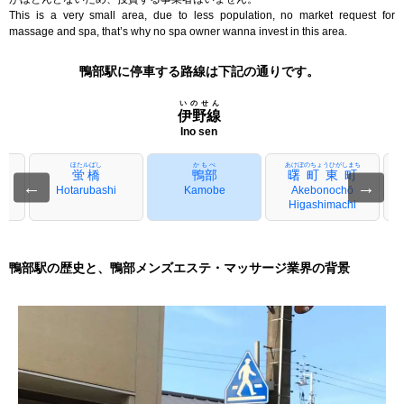
This is a very small area, due to less population, no market request for
massage and spa, that’s why no spa owner wanna invest in this area.
鴨部駅に停車する路線は下記の通りです。
いのせん
伊野線
Ino sen
め
ほたルばし
かもべ
あけぼのちょうひがしまち
目
蛍橋
鴨部
曙町東町
←
→
-
Hotarubashi
Kamobe
Akebonochō
Higashimachi
鴨部駅の歴史と、鴨部メンズエステ・マッサージ業界の背景