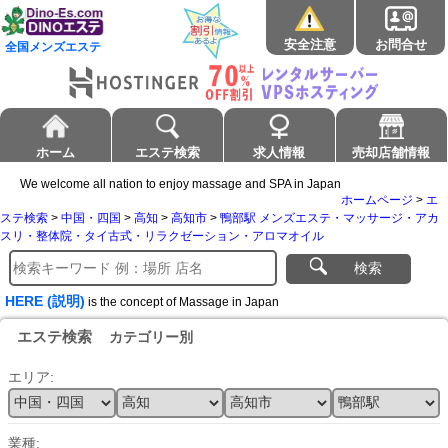
安全注意
お問合せ
全国メンズエステ
ホーム
エステ検索
求人情報
売却店舗情報
We welcome all nation to enjoy massage and SPA in Japan
ホームページ
>
エ
ステ検索
>
中国・四国
>
高知
>
高知市
>
鴨部駅 メンズエステ・マッサージ・アカ
スリ・整体院・タイ古式・リラクゼーション・アロマオイル
検索
HERE (説明)
is the concept of Massage in Japan
エステ検索
カテゴリー別
エリア:
業種: