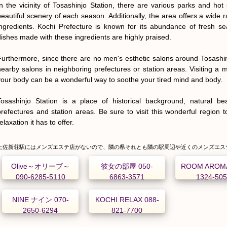
In the vicinity of Tosashinjo Station, there are various parks and hot 
beautiful scenery of each season. Additionally, the area offers a wide r
ingredients. Kochi Prefecture is known for its abundance of fresh se
dishes made with these ingredients are highly praised.

Furthermore, since there are no men's esthetic salons around Tosashinjo
nearby salons in neighboring prefectures or station areas. Visiting a m
your body can be a wonderful way to soothe your tired mind and body.

Tosashinjo Station is a place of historical background, natural bea
prefectures and station areas. Be sure to visit this wonderful region t
elaxation it has to offer.
土佐新荘駅にはメンズエステ店がないので、隣の県それとも隣の駅周辺や近くのメンズエス
Olive～オリーブ～
彼女の部屋 050-
ROOM AROMA
090-6285-5110
6863-3571
1324-50
NINE ナイン 070-
KOCHI RELAX 088-
2650-6294
821-7700