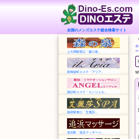
全国のメンズエステ総合検索サイト
ホ
ー
上大岡駅西口「森の泉」
新御徒町エステ「アリア」
Wh
諏訪町エステ「エンジェル」
国府駅東口「艾麗莎」
追浜駅「追浜マッサージ」