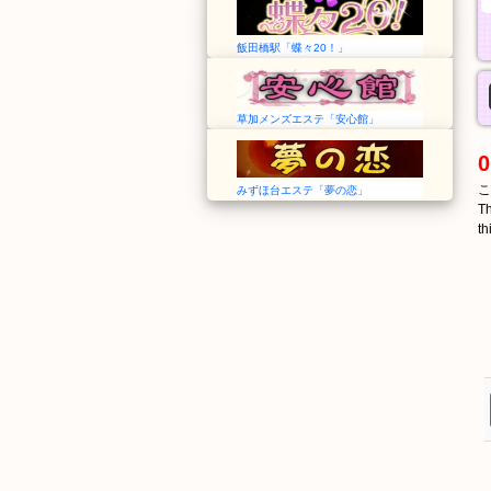
飯田橋駅「蝶々20！」
草加メンズエステ「安心館」
0
こ
みずほ台エステ「夢の恋」
Th
th
えんぎょうじぐち
おおのごう
円行寺口
多ノ郷
Engyōjiguchi
Ōnogō