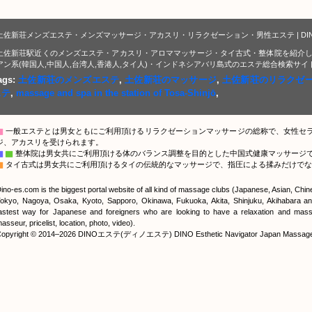
土佐新荘メンズエステ・メンズマッサージ・アカスリ・リラクゼーション・男性エステ | DI
土佐新荘駅近くのメンズエステ・アカスリ・アロママッサージ・タイ古式・整体院を紹介し
アン系(韓国人,中国人,台湾人,香港人,タイ人)・インドネシアバリ島式のエステ総合検索サイ
ags:
土佐新荘のメンズエステ
,
土佐新荘のマッサージ
,
土佐新荘のリラクゼ
ステ
,
massage and spa in the station of Tosa-Shinjō
,
▇
一般エステとは男女ともにご利用頂けるリラクゼーションマッサージの総称で、女性セ
ジ、アカスリを受けられます。
▇
▇
整体院は男女共にご利用頂ける体のバランス調整を目的とした中国式健康マッサージ
▇
タイ古式は男女共にご利用頂けるタイの伝統的なマッサージで、指圧による揉みだけでな
ino-es.com is the biggest portal website of all kind of massage clubs (Japanese, Asian, Chi
okyo, Nagoya, Osaka, Kyoto, Sapporo, Okinawa, Fukuoka, Akita, Shinjuku, Akihabara and
astest way for Japanese and foreigners who are looking to have a relaxation and massa
asseur, pricelist, location, photo, video).
opyright © 2014–2026 DINOエステ(ディノエステ) DINO Esthetic Navigator Japan Massage Por