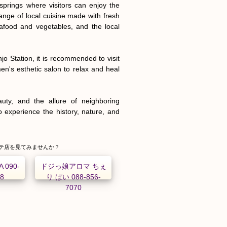
springs where visitors can enjoy the 
ange of local cuisine made with fresh 
afood and vegetables, and the local 
 Station, it is recommended to visit 
en's esthetic salon to relax and heal 
uty, and the allure of neighboring 
o experience the history, nature, and 
テ店を見てみませんか？
 090-
ドジっ娘アロマ ちぇ
58
り ぱい 088-856-
7070