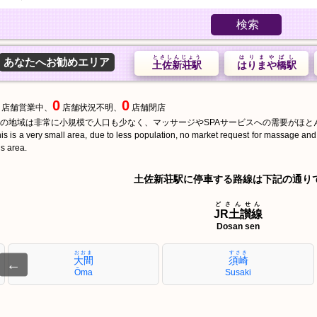
検索
とさしんじょう
はりまやばし
あなたへお勧めエリア
土佐新荘駅
はりまや橋駅
0
0
店舗営業中、
店舗状況不明、
店舗閉店
の地域は非常に小規模で人口も少なく、マッサージやSPAサービスへの需要がほと
is is a very small area, due to less population, no market request for massage an
is area.
土佐新荘駅に停車する路線は下記の通り
どさんせん
JR土讃線
Dosan sen
おおま
すさき
大間
須崎
←
Ōma
Susaki