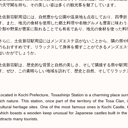
の天守閣を持ち、その美しい姿は多くの観光客を魅了しています。

土佐新荘駅周辺には、自然豊かな公園や温泉地も点在しており、四季折
す。また、地元の食材を使用した郷土料理や名物グルメも豊富に味わう
介類や野菜が豊富に取れることでも有名であり、地元の食材を使った料理
さらに、土佐新荘駅周辺にはメンズエステ店がないことから、隣の県や
のもおすすめです。リラックスして身体を癒すことができるメンズエス
はいかがでしょうか。

土佐新荘駅は、歴史的な背景と自然の美しさ、そして隣接する県や駅周
す。ぜひ、この素晴らしい地域を訪れて、歴史と自然、そしてリラックス
Located in Kochi Prefecture, Tosashinjo Station is a charming place sur
rich nature. This station, once part of the territory of the Tosa Clan, i
cultural heritage sites. One of the most famous ones is Kochi Castle, t
which boasts a wooden keep unusual for Japanese castles built in the 
ttracts many tourists.
