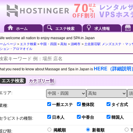
ホーム
エステ検索
求人情報
We welcome all nation to enjoy massage and SPA in Japan
ームページ
>
エステ検索
>
中国・四国
>
高知
>
須崎市
>
土佐新荘駅 メンズエステ・マッ
ション・アロマオイル
HERE（詳細説明
at you need to know about Massage and Spa in Japan is
エステ検索
カテゴリー別
エリア:
一般エステ
整体院
タイ古式
業種:
日本人
中香台
韓国人
セラピストの種類:
掲載順
新着順
並び順: