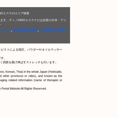
NOエステのエリア検索
ます。ディノDINOエステナビは全国の日本・アジ
ト
ーション
,
土佐新荘の指圧
,
土佐新荘の男性エ
ラピストによる指圧、パウダーやオイルマッサー
です。
く四肢を曲げ伸ばすストレッチも行います。
nese, Korean, Thai) in the whole Japan (Hokkaido,
 other provinces or cities), and known as the
ging related information (name of therapist or
tal Website All Rights Reserved.