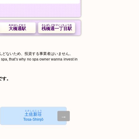
おおはしどおり
さんばしどおりいっちょうめ
大橋通駅
桟橋通一丁目駅
んどないため、投資する事業者はいません。
d spa, that’s why no spa owner wanna invest in
です。
とさしんじょう
土佐新荘
→
Tosa-Shinjō