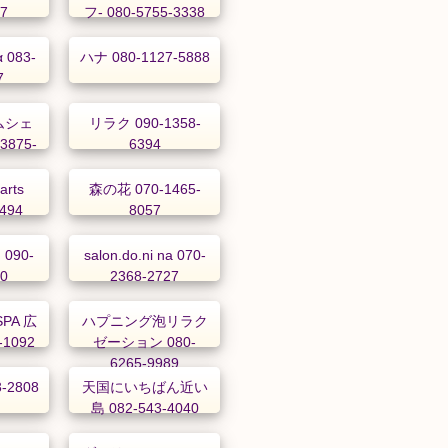
47
フ- 080-5755-3338
083-
ハナ 080-1127-5888
7
エムシェ
リラク 090-1358-
3875-
6394
arts
森の花 070-1465-
9494
8057
090-
salon.do.ni na 070-
00
2368-2727
PA 広
ハプニング泡リラク
-1092
ゼーション 080-
6265-9989
-2808
天国にいちばん近い
島 082-543-4040