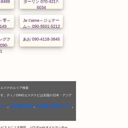
-8488
ダーリン 070-4217-
6034
～雫～
Je t’aime～ジュテー
1149
ム～ 090-9501-5212
ングク
あお 090-4118-3845
90-
01
Oエステのエリア検索
す。ディノDINOエステナビは全国の日本・アジア
ョン
,
住吉通の指圧
,
住吉通の男性エステ
,
ラピストによる指圧、パウダーやオイルマッサー