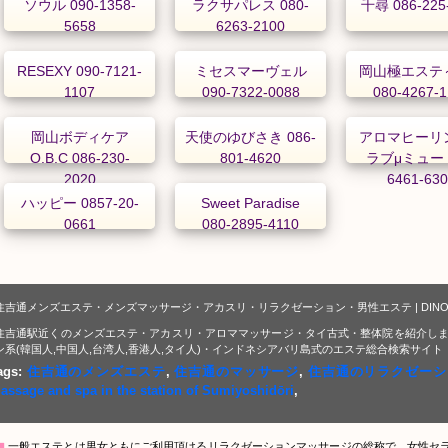
ソウル 090-1358-
ラクサパレス 080-
千尋 086-225
5658
6263-2100
RESEXY 090-7121-
ミセスマーヴェル
岡山極エステ
1107
090-7322-0088
080-4267-
岡山ボディケア
天使のゆびさき 086-
アロマヒーリ
O.B.C 086-230-
801-4620
ラブμミュー 0
2020
6461-63
ハッピー 0857-20-
Sweet Paradise
0661
080-2895-4110
住吉通メンズエステ・メンズマッサージ・アカスリ・リラクゼーション・男性エステ | DIN
住吉通駅近くのメンズエステ・アカスリ・アロママッサージ・タイ古式・整体院を紹介しま
ン系(韓国人,中国人,台湾人,香港人,タイ人)・インドネシアバリ島式のエステ総合検索サイト
ags:
住吉通のメンズエステ
,
住吉通のマッサージ
,
住吉通のリラクゼーシ
assage and spa in the station of Sumiyoshidōri
,
▇
一般エステとは男女ともにご利用頂けるリラクゼーションマッサージの総称で、女性セ