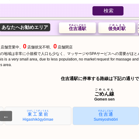
検索
すみよしどおり
ごめんまち
あなたへお勧めエリア
住吉通駅
後免町駅
0
0
店舗営業中、
店舗状況不明、
店舗閉店
の地域は非常に小規模で人口も少なく、マッサージやSPAサービスへの需要がほと
is is a very small area, due to less population, no market request for massage an
is area.
住吉通駅に停車する路線は下記の通りで
ごめんせん
ごめん線
Gomen sen
ひがしこうぎょうまえ
すみよしどおり
東工業前
住吉通
←
Higashikōgyōmae
Sumiyoshidōri