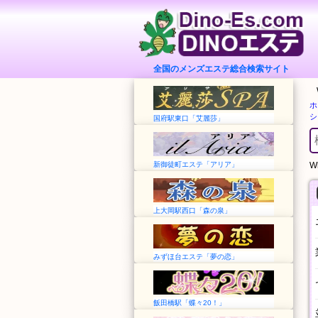
全国のメンズエステ総合検索サイト
ホ
シ
国府駅東口「艾麗莎」
新御徒町エステ「アリア」
Wh
上大岡駅西口「森の泉」
みずほ台エステ「夢の恋」
飯田橋駅「蝶々20！」