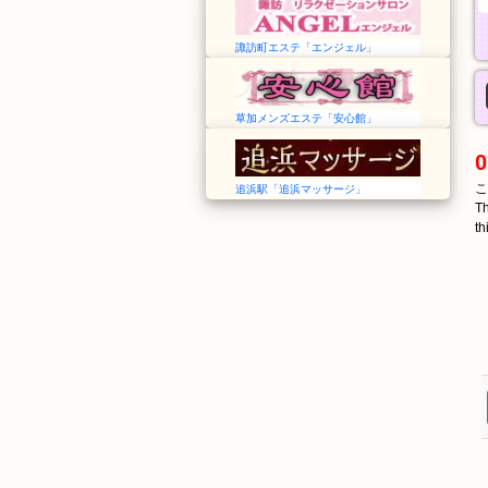
諏訪町エステ「エンジェル」
草加メンズエステ「安心館」
0
こ
追浜駅「追浜マッサージ」
Th
th
ごめんひがしまち
ごめんなかまち
後免東町
後免中町
Gomen Higashimachi
Gomen Nakamachi