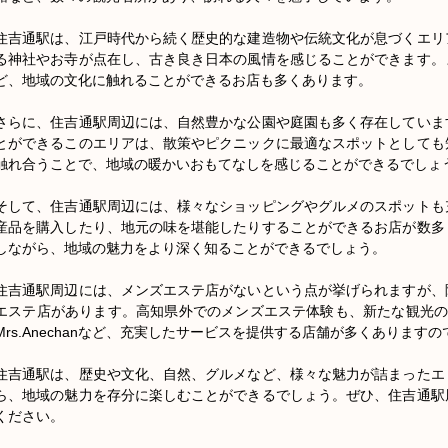
住吉通駅は、江戸時代から続く歴史的な建造物や伝統文化が息づくエリ
る神社やお寺が点在し、古き良き日本の風情を感じることができます。
ど、地域の文化に触れることができるお店も多くあります。

さらに、住吉通駅周辺には、自然豊かな公園や庭園も多く存在していま
とができるこのエリアは、散策やピクニックに最適なスポットとしても
触れ合うことで、地域の暖かいおもてなしを感じることができるでしょう
そして、住吉通駅周辺には、様々なショッピングやグルメのスポットも
産品を購入したり、地元の味を堪能したりすることができるお店が数多
しながら、地域の魅力をより深く知ることができるでしょう。

住吉通駅周辺には、メンズエステ店がないという点が挙げられますが、
エステ店があります。高知県外でのメンズエステ体験も、新たな観光の楽
Mrs.Anechanなど、充実したサービスを提供する店舗が多くあります
住吉通駅は、歴史や文化、自然、グルメなど、様々な魅力が詰まったエ
ら、地域の魅力を存分に楽しむことができるでしょう。ぜひ、住吉通駅
ください。
