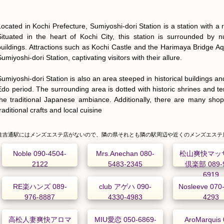
Located in Kochi Prefecture, Sumiyoshi-dori Station is a station with a 
Situated in the heart of Kochi City, this station is surrounded by nu
buildings. Attractions such as Kochi Castle and the Harimaya Bridge Aqu
umiyoshi-dori Station, captivating visitors with their allure.

Sumiyoshi-dori Station is also an area steeped in historical buildings and 
Edo period. The surrounding area is dotted with historic shrines and tem
the traditional Japanese ambiance. Additionally, there are many shops
raditional crafts and local cuisine
住吉通駅にはメンズエステ店がないので、隣の県それとも隣の駅周辺や近くのメンズエステ
Noble 090-4504-
Mrs.Anechan 080-
松山爽快マッ
2122
5483-2345
倶楽部 089-9
6919
RE楽ハンズ 089-
club アゲハ 090-
Nosleeve 070
976-8887
4330-4983
4293
高松人妻爽快アロマ
MIU愛恋 050-6869-
AroMarquis 