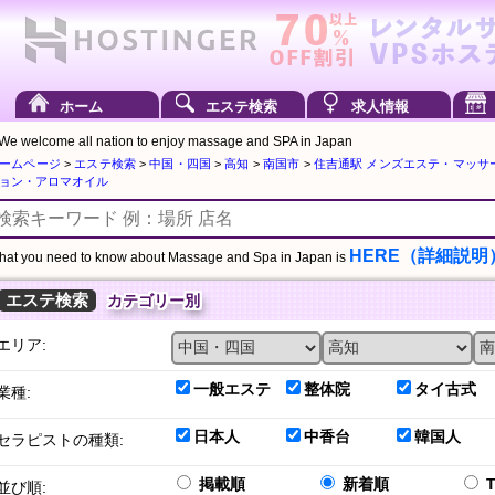
ホーム
エステ検索
求人情報
We welcome all nation to enjoy massage and SPA in Japan
ームページ
>
エステ検索
>
中国・四国
>
高知
>
南国市
>
住吉通駅 メンズエステ・マッサ
ョン・アロマオイル
HERE（詳細説明
at you need to know about Massage and Spa in Japan is
エステ検索
カテゴリー別
エリア:
一般エステ
整体院
タイ古式
業種:
日本人
中香台
韓国人
セラピストの種類:
掲載順
新着順
並び順: