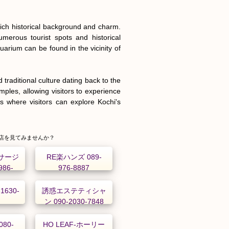
rich historical background and charm. 
merous tourist spots and historical 
arium can be found in the vicinity of 
traditional culture dating back to the 
ples, allowing visitors to experience 
 where visitors can explore Kochi's 
店を見てみませんか？
サージ
RE楽ハンズ 089-
86-
976-8887
-1630-
誘惑エステティシャ
ン 090-2030-7848
080-
HO LEAF-ホーリー