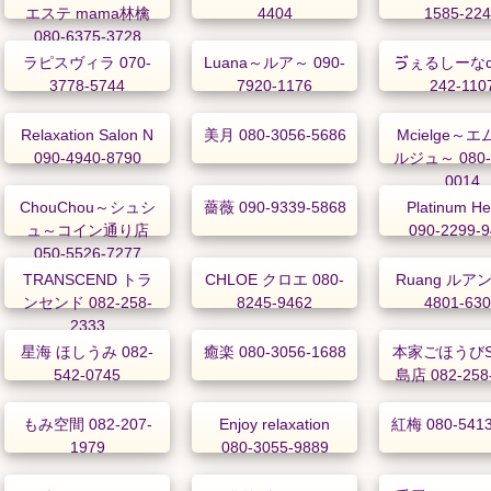
エステ mama林檎
4404
1585-22
080-6375-3728
ラピスヴィラ 070-
Luana～ルア～ 090-
ゔぇるしーなα 
3778-5744
7920-1176
242-110
Relaxation Salon N
美月 080-3056-5686
Mcielge～
090-4940-8790
ルジュ～ 080-
0014
ChouChou～シュシ
薔薇 090-9339-5868
Platinum He
ュ～コイン通り店
090-2299-
050-5526-7277
TRANSCEND トラ
CHLOE クロエ 080-
Ruang ルアン 
ンセンド 082-258-
8245-9462
4801-63
2333
星海 ほしうみ 082-
癒楽 080-3056-1688
本家ごほうびS
542-0745
島店 082-258
もみ空間 082-207-
Enjoy relaxation
紅梅 080-5413
1979
080-3055-9889