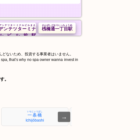
デンテツターミナルビルまえ
さんばしどおりいっちょうめ
デンテツターミナ
桟橋通一丁目駅
ルビル前駅
んどないため、投資する事業者はいません。
d spa, that’s why no spa owner wanna invest in
す。
いちじょうばし
せいわがくえんまえ
一条橋
清和学園前
→
Ichijōbashi
Seiwagakuenmae