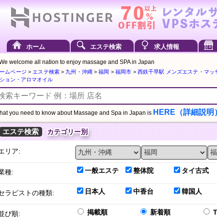
ホーム
エステ検索
求人情報
We welcome all nation to enjoy massage and SPA in Japan
ームページ
>
エステ検索
>
九州・沖縄
>
福岡
>
福岡市
>
西鉄千早駅 メンズエステ・マッ
ション・アロマオイル
HERE（詳細説明
at you need to know about Massage and Spa in Japan is
エステ検索
カテゴリー別
エリア:
一般エステ
整体院
タイ古式
業種:
日本人
中香台
韓国人
セラピストの種類:
掲載順
新着順
並び順: