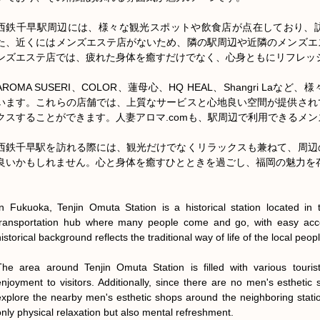
西鉄千早駅周辺には、様々な観光スポットや飲食店が点在しており、
た、近くにはメンズエステ店がないため、隣の駅周辺や近隣のメンズエ
ンズエステ店では、疲れた身体を癒すだけでなく、心身ともにリフレッシ
AROMA SUSERI、COLOR、蓮母心、HQ HEAL、Shangri L
います。これらの店舗では、上質なサービスと心地良い空間が提供され
クスすることができます。人妻アロマ.comも、駅周辺で利用できるメン
西鉄千早駅を訪れる際には、観光だけでなくリラックスも兼ねて、周辺
良いかもしれません。心と身体を癒すひとときを過ごし、福岡の魅力を存
In Fukuoka, Tenjin Omuta Station is a historical station located in t
transportation hub where many people come and go, with easy acces
istorical background reflects the traditional way of life of the local peopl
The area around Tenjin Omuta Station is filled with various tourist
enjoyment to visitors. Additionally, since there are no men's esthetic 
explore the nearby men's esthetic shops around the neighboring statio
only physical relaxation but also mental refreshment.
