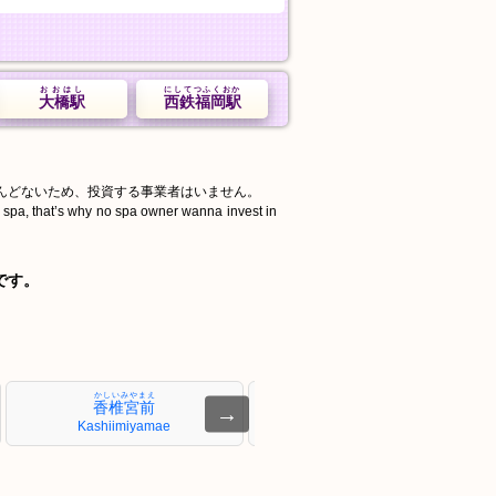
おおはし
にしてつふくおか
大橋駅
西鉄福岡駅
んどないため、投資する事業者はいません。
d spa, that’s why no spa owner wanna invest in
です。
かしいみやまえ
にしてつかしい
香椎宮前
西鉄香椎
→
Kashiimiyamae
Nishitetsu Kashii