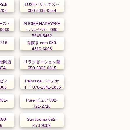
Rich
LUXE～リュクス～
5702
080-5638-0844
ァースト
AROMA HAREYAKA
-0060
～ハレヤカ～ 090-
5949-5462
216-
骨抜き.com 080-
4310-3003
福岡店
リラクゼーション蘭
354
050-6865-0815
ラビィ
Palmside パームサ
0005
イド 070-1941-1855
81-
Pure ピュア 092-
721-2710
80-
Sun Aroma 092-
96
473-9009