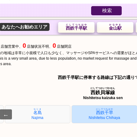
検索
にしてつちはや
かなやま
あなたへお勧めエリア
西鉄千早駅
金山駅
0
0
店舗営業中、
店舗状況不明、
店舗閉店
の地域は非常に小規模で人口も少なく、マッサージやSPAサービスへの需要がほと
is is a very small area, due to less population, no market request for massage an
is area.
西鉄千早駅に停車する路線は下記の通り
にしてつかいづかせん
西鉄貝塚線
Nishitetsu kaizuka sen
なじま
にしてつちはや
名島
西鉄千早
←
Najima
Nishitetsu Chihaya