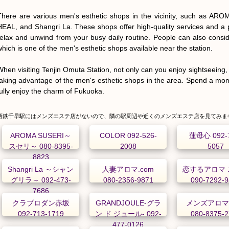
There are various men's esthetic shops in the vicinity, such as A
HEAL, and Shangri La. These shops offer high-quality services and a p
relax and unwind from your busy daily routine. People can also consid
which is one of the men's esthetic shops available near the station.

When visiting Tenjin Omuta Station, not only can you enjoy sightseeing,
taking advantage of the men's esthetic shops in the area. Spend a mom
fully enjoy the charm of Fukuoka.
西鉄千早駅にはメンズエステ店がないので、隣の駅周辺や近くのメンズエステ店を見てみま
AROMA SUSERI～
COLOR 092-526-
蓮母心 092-7
スセリ～ 080-8395-
2008
5057
8823
Shangri La ～シャン
人妻アロマ.com
恋するアロマ 
グリラ～ 092-473-
080-2356-9871
090-7292-
7686
クラブロダン赤坂
GRANDJOULE-グラ
メンズアロマ
092-713-1719
ン ド ジュール- 092-
080-8375-
477-0126