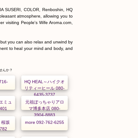
ROMA SUSERI, COLOR, Renboshin, HQ 
leasant atmosphere, allowing you to 
er visiting People's Wife Aroma.com, 
 but you can also relax and unwind by 
ent to heal your mind and body, and 
せんか？
16-
HQ HEAL～ハイクオ
リティーヒール 080-
6435-3737
エミュ
元祖ぽっちゃりアロ
9401
マ博多本店 080-
3904-8883
 桜坂
more 092-762-6255
2782