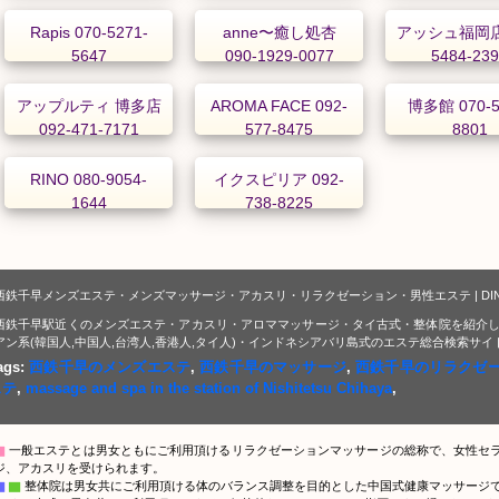
Rapis 070-5271-
anne〜癒し処杏
アッシュ福岡店 
5647
090-1929-0077
5484-23
アップルティ 博多店
AROMA FACE 092-
博多館 070-5
092-471-7171
577-8475
8801
RINO 080-9054-
イクスピリア 092-
1644
738-8225
西鉄千早メンズエステ・メンズマッサージ・アカスリ・リラクゼーション・男性エステ | DI
西鉄千早駅近くのメンズエステ・アカスリ・アロママッサージ・タイ古式・整体院を紹介し
アン系(韓国人,中国人,台湾人,香港人,タイ人)・インドネシアバリ島式のエステ総合検索サイ
ags:
西鉄千早のメンズエステ
,
西鉄千早のマッサージ
,
西鉄千早のリラクゼ
ステ
,
massage and spa in the station of Nishitetsu Chihaya
,
▇
一般エステとは男女ともにご利用頂けるリラクゼーションマッサージの総称で、女性セ
ジ、アカスリを受けられます。
▇
▇
整体院は男女共にご利用頂ける体のバランス調整を目的とした中国式健康マッサージ