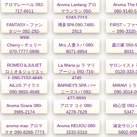
アロマレーベル 092-
Aroma Lanlang アロ
Aroma The 
717-6611
マランラン 050-
080-9140-
5243-7213
FANTASY～ファン
博多SPA 090-7485-
FIRST～フ
タジー 092-292-
2913
～ 090-3320
3006
Cherry～チェリー
Mrs.人妻スパ 080-
森の家 050-5
070-7777-0896
8071-8854
8031
ROMEO＆JULIET
La Maria ju ラ マリ
サロンイスト 
ロミオ＆ジュリエッ
アージュ 092-710-
0120-333-
ト 090-7152-4649
4745
AILUS アイラス
BARNEYS SPA バー
MIRAVI ミ
090-9650-4648
ニーズスパ 092-
090-3014-
477-9930
Aroma Grace 080-
アロマ コイ 080-
純心堂 092-4
3985-2174
4278-7628
5347
aroma mao アロマ
Aroma REIJOU 080-
淑女サロン 0
マオ 090-8288-7773
1533-5310
5802-09