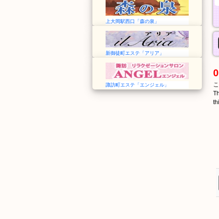
上大岡駅西口「森の泉」
新御徒町エステ「アリア」
0
こ
諏訪町エステ「エンジェル」
Th
th
かいづか
貝塚
Kaizuka