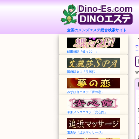
全国のメンズエステ総合検索サイト
ホ
ー
飯田橋駅「蝶々20！」
国府駅東口「艾麗莎」
Wh
みずほ台エステ「夢の恋」
草加メンズエステ「安心館」
追浜駅「追浜マッサージ」