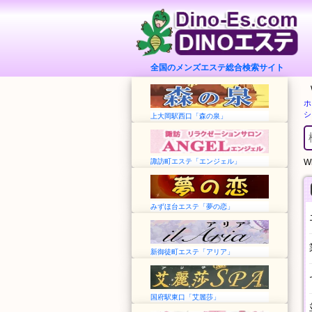
全国のメンズエステ総合検索サイト
ホ
シ
上大岡駅西口「森の泉」
諏訪町エステ「エンジェル」
Wh
みずほ台エステ「夢の恋」
新御徒町エステ「アリア」
国府駅東口「艾麗莎」