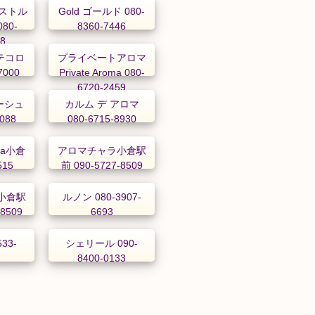
ストル
Gold ゴールド 080-
80-
8360-7446
98
 テコロ
プライベートアロマ
7000
Private Aroma 080-
6720-2459
ラーシュ
カルム デ アロマ
1088
080-6715-8930
oma小倉
アロマチャラ小倉駅
515
前 090-5727-8509
小倉駅
ルノン 080-3907-
-8509
6693
533-
シェリール 090-
8400-0133