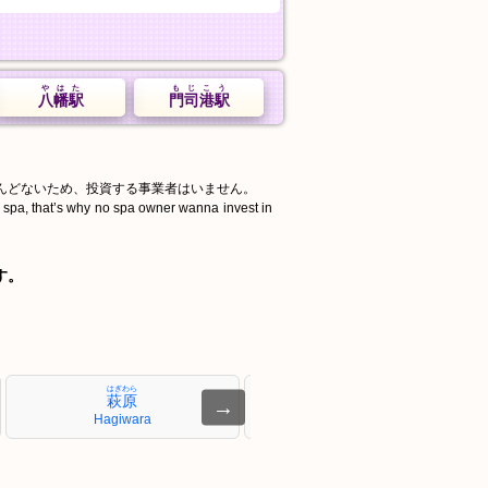
やはた
もじこう
八幡駅
門司港駅
んどないため、投資する事業者はいません。
d spa, that’s why no spa owner wanna invest in
す。
はぎわら
あのお
萩原
穴生
→
Hagiwara
Anō