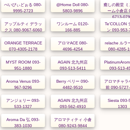
べいびぃどぉる 080-
@Home Doll 080-
癒しの殿堂 ミ
9995-2723
5803-9896
ーム小倉店 0
6713-07
アップルティ デラッ
ワンルーム 0120-
Te’COLLON
クス 080-9067-6060
166-885
ン 093-953-
ORANGE TERRACE
アロマACE 080-
relache ル
070-4305-2178
4696-4254
080-4285-
MYST ROOM 093-
AGAIN 北九州店
PlatinumAr
951-1880
093-513-5411
093-513-4
Aroma Venus 093-
Berry ベリー 090-
アロマチャラ
967-9296
4482-9510
前 090-5727
アンジェリー 093-
AGAIN 北九州店
Siesta 093-
533-1327
093-562-4910
1303
Aroma Da 弘 093-
アロマティティ 小倉
383-1030
080-9243-9844