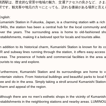
熊西駅は、歴史的な背景や地域の魅力、交通アクセスの良さなど、さま
駅です。観光客や地元の方々にとっても、訪れる価値がある場所と言える
nglish:

Kumanishi Station in Fukuoka, Japan, is a charming station with a rich 
1940s, the station has been a central hub for the local community and 
over the years. The surrounding area is home to old-fashioned shopp
establishments, making it a beloved spot for locals and tourists alike.

In addition to its historical charm, Kumanishi Station is known for its c
JR and subway lines running through the station, it offers easy access
areas. The presence of hotels and commercial facilities in the area a
ourists to stay and explore.

Furthermore, Kumanishi Station and its surroundings are home to var
ntertain visitors. From historical buildings and beautiful parks to local f
see and do in the area. Simply taking a stroll around Kumanishi Station a
charm and appeal of the region.

Although there are no men's esthetic shops in the vicinity of Kumanishi
establishments in the neighboring stations and nearby areas. LUMINO