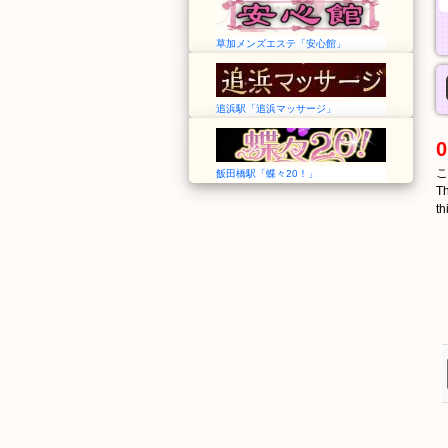
草加メンズエステ「安心館」
追浜駅「追浜マッサージ」
0
こ
飯田橋駅「蝶々20！」
Th
th
くろさきえきまえ
黒崎駅前
Kurosaki Ekimae