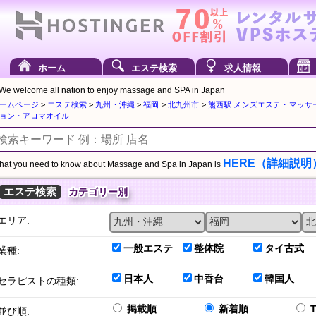
ホーム
エステ検索
求人情報
We welcome all nation to enjoy massage and SPA in Japan
ームページ
>
エステ検索
>
九州・沖縄
>
福岡
>
北九州市
>
熊西駅 メンズエステ・マッサ
ョン・アロマオイル
HERE（詳細説明
at you need to know about Massage and Spa in Japan is
エステ検索
カテゴリー別
エリア:
一般エステ
整体院
タイ古式
業種:
日本人
中香台
韓国人
セラピストの種類:
掲載順
新着順
並び順: