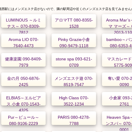
熊西駅にはメンズエステ店がないので、隣の駅周辺や近くのメンズエステ店を見てみません
LUMINOUS ～ルミ
アロマTT 080-8355-
Aroma Mar
ナス～ 070-8309-
1528
マ マーズ～ 0
7812
2013-11
Aroma LIO 070-
Pinky Grazie小倉
bamboo～
7640-4473
090-9479-1118
080-6353-
健康楽園 090-8409-
stone spa 093-621-
マスカレード 
7979
0709
5775-90
金の月 050-6876-
メンズエステ遊 070-
奪い愛 070-2
2425
8519-7547
0090
ELBIAS～エルビア
High Class 070-
小倉家 093-2
ス 小倉 070-1543-
3522-1234
2761
4325
Pur～ピュール～
PARIS 080-4278-
Heaven Sp
080-9106-2229
7788
ンスパ～ 070-
0001