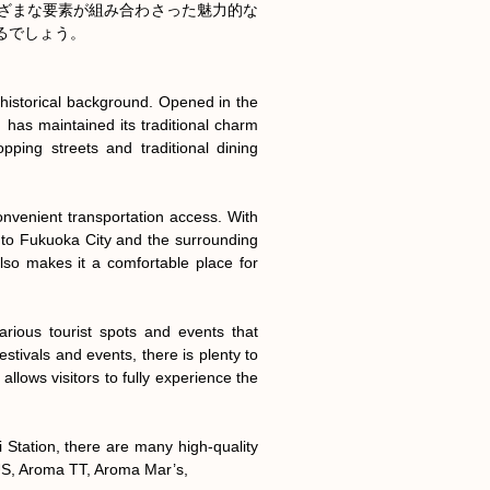
ざまな要素が組み合わさった魅力的な
でしょう。

historical background. Opened in the 
has maintained its traditional charm 
ing streets and traditional dining 
onvenient transportation access. With 
 to Fukuoka City and the surrounding 
lso makes it a comfortable place for 
ious tourist spots and events that 
estivals and events, there is plenty to 
llows visitors to fully experience the 
 Station, there are many high-quality 
US, Aroma TT, Aroma Mar’s,