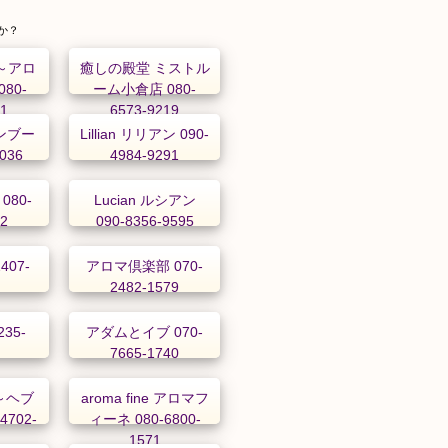
か？
’s～アロ
癒しの殿堂 ミストル
80-
ーム小倉店 080-
01
6573-9219
バンブー
Lillian リリアン 090-
4036
4984-9291
080-
Lucian ルシアン
92
090-8356-9595
407-
アロマ倶楽部 070-
2482-1579
35-
アダムとイブ 070-
7665-1740
a～ヘブ
aroma fine アロマフ
4702-
ィーネ 080-6800-
1571