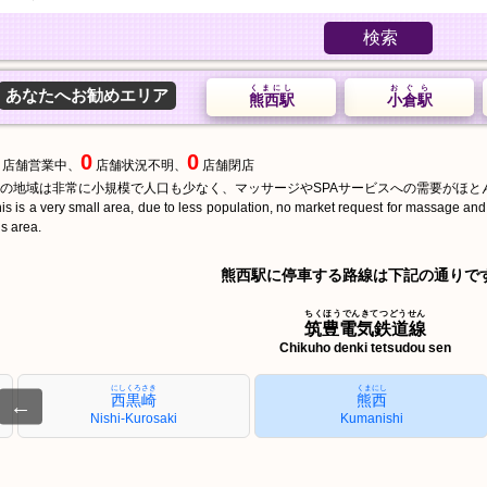
検索
くまにし
おぐら
あなたへお勧めエリア
熊西駅
小倉駅
0
0
店舗営業中、
店舗状況不明、
店舗閉店
の地域は非常に小規模で人口も少なく、マッサージやSPAサービスへの需要がほと
is is a very small area, due to less population, no market request for massage an
is area.
熊西駅に停車する路線は下記の通りで
ちくほうでんきてつどうせん
筑豊電気鉄道線
Chikuho denki tetsudou sen
にしくろさき
くまにし
西黒崎
熊西
←
Nishi-Kurosaki
Kumanishi