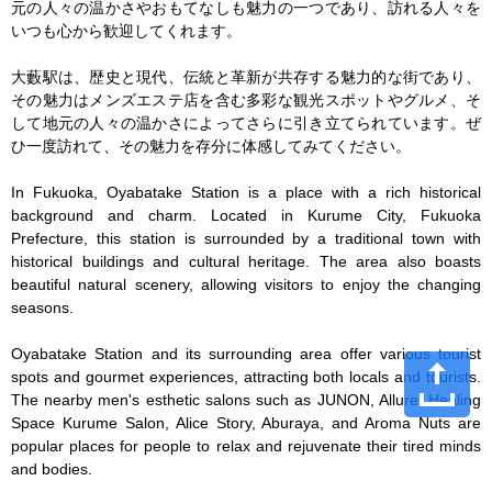
元の人々の温かさやおもてなしも魅力の一つであり、訪れる人々を
いつも心から歓迎してくれます。

大藪駅は、歴史と現代、伝統と革新が共存する魅力的な街であり、
その魅力はメンズエステ店を含む多彩な観光スポットやグルメ、そ
して地元の人々の温かさによってさらに引き立てられています。ぜ
ひ一度訪れて、その魅力を存分に体感してみてください。

In Fukuoka, Oyabatake Station is a place with a rich historical 
background and charm. Located in Kurume City, Fukuoka 
Prefecture, this station is surrounded by a traditional town with 
historical buildings and cultural heritage. The area also boasts 
beautiful natural scenery, allowing visitors to enjoy the changing 
seasons.

Oyabatake Station and its surrounding area offer various tourist 
spots and gourmet experiences, attracting both locals and tourists. 
The nearby men's esthetic salons such as JUNON, Allure, Healing 
Space Kurume Salon, Alice Story, Aburaya, and Aroma Nuts are 
popular places for people to relax and rejuvenate their tired minds 
and bodies.
