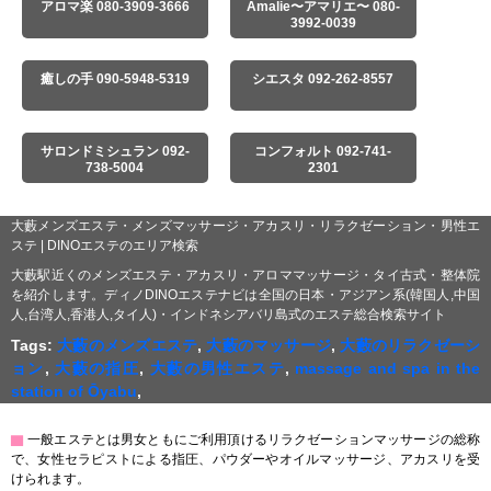
アロマ楽 080-3909-3666
Amalie〜アマリエ〜 080-
3992-0039
癒しの手 090-5948-5319
シエスタ 092-262-8557
サロンドミシュラン 092-
コンフォルト 092-741-
738-5004
2301
大藪メンズエステ・メンズマッサージ・アカスリ・リラクゼーション・男性エ
ステ | DINOエステのエリア検索
大藪駅近くのメンズエステ・アカスリ・アロママッサージ・タイ古式・整体院
を紹介します。ディノDINOエステナビは全国の日本・アジアン系(韓国人,中国
人,台湾人,香港人,タイ人)・インドネシアバリ島式のエステ総合検索サイト
Tags:
大藪のメンズエステ
,
大藪のマッサージ
,
大藪のリラクゼーシ
ョン
,
大藪の指圧
,
大藪の男性エステ
,
massage and spa in the
station of Ōyabu
,
▇
一般エステとは男女ともにご利用頂けるリラクゼーションマッサージの総称
で、女性セラピストによる指圧、パウダーやオイルマッサージ、アカスリを受
けられます。