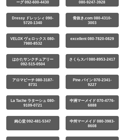
ーグ 092-600-4430
080-9247-3928
Dressy ドレッシィ 090-
骨抜き.com 080-4310-
5720-1340
3003
VELOX ヴェロックス 080-
excellent 080-7820-0829
7980-8532
はかたサンクチュアリー
さくらスパ 080-8953-2417
092-515-0504
アロマビーチ 080-3187-
Pine パイン 070-2341-
8731
9227
La Tache ラターシュ 080-
中洲マーメイド 070-4776-
9109-0721
6888
純心堂 092-481-5347
中州マーメイド 080-3983-
8608