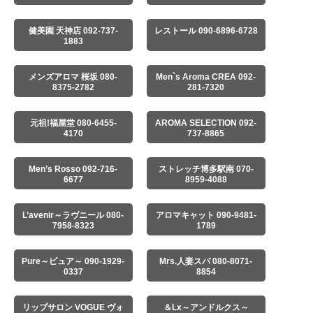
健美園 天神店 092-737-
レストール 090-6896-6728
1883
メンズアロマ 桜坂 080-
Men`s Aroma CREA 092-
8375-2782
281-7320
元祖!福屋堂 080-6455-
AROMA SELECTION 092-
4170
737-8865
Men’s Rosso 092-716-
ストレッチ博多駅南 070-
6677
8959-4088
L’avenir～ラヴニール 080-
アロマキャット 090-9481-
7958-8323
1789
Pure～ピュア～ 090-1929-
Mrs.人妻スパ 080-8071-
0337
8854
リップサロン VOGUE ヴォ
＆Lx～アンドルクス～