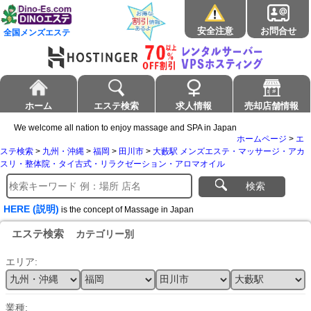
安全注意
お問合せ
全国メンズエステ
ホーム
エステ検索
求人情報
売却店舗情報
We welcome all nation to enjoy massage and SPA in Japan
ホームページ
>
エ
ステ検索
>
九州・沖縄
>
福岡
>
田川市
>
大藪駅 メンズエステ・マッサージ・アカ
スリ・整体院・タイ古式・リラクゼーション・アロマオイル
検索
HERE (説明)
is the concept of Massage in Japan
エステ検索
カテゴリー別
エリア:
業種: