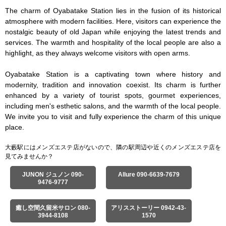
The charm of Oyabatake Station lies in the fusion of its historical 
atmosphere with modern facilities. Here, visitors can experience the 
nostalgic beauty of old Japan while enjoying the latest trends and 
services. The warmth and hospitality of the local people are also a 
highlight, as they always welcome visitors with open arms.

Oyabatake Station is a captivating town where history and 
modernity, tradition and innovation coexist. Its charm is further 
enhanced by a variety of tourist spots, gourmet experiences, 
including men's esthetic salons, and the warmth of the local people. 
We invite you to visit and fully experience the charm of this unique 
place.
大藪駅にはメンズエステ店がないので、隣の駅周辺や近くのメンズエステ店を
見てみませんか？
JUNON ジュノン 090-
Allure 090-6639-7679
9476-9777
癒し空間久留米サロン 080-
アリスストーリー 0942-43-
3944-8108
1570