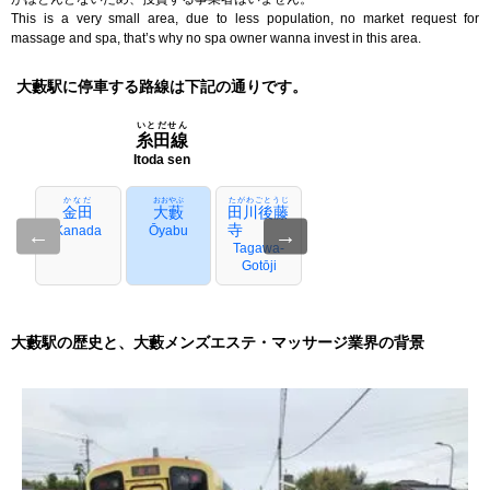
This is a very small area, due to less population, no market request for
massage and spa, that’s why no spa owner wanna invest in this area.
大藪駅に停車する路線は下記の通りです。
いとだせん
糸田線
Itoda sen
かなだ
おおやぶ
たがわごとうじ
金田
大藪
田川後藤
寺
←
Kanada
Ōyabu
→
Tagawa-
Gotōji
大藪駅の歴史と、大藪メンズエステ・マッサージ業界の背景