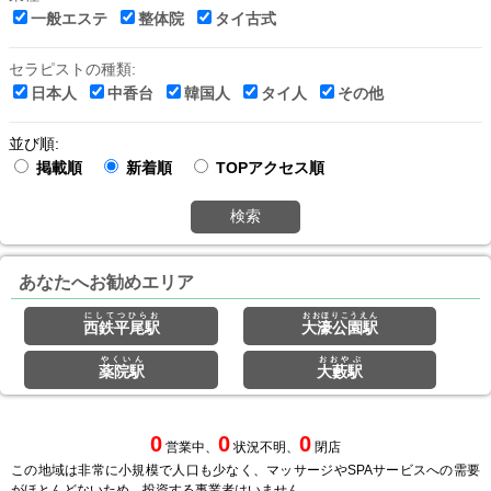
一般エステ
整体院
タイ古式
セラピストの種類:
日本人
中香台
韓国人
タイ人
その他
並び順:
掲載順
新着順
TOPアクセス順
検索
あなたへお勧めエリア
にしてつひらお
おおほりこうえん
西鉄平尾駅
大濠公園駅
やくいん
おおやぶ
薬院駅
大藪駅
0
0
0
営業中、
状況不明、
閉店
この地域は非常に小規模で人口も少なく、マッサージやSPAサービスへの需要
がほとんどないため、投資する事業者はいません。