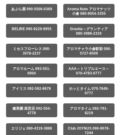
あぶら屋 090-5506-0369
Aroma Nuts アロマナッツ
小倉 080-9054-3355
BELIRE 090-9229-9955
Grantia～グランティア
080-3988-2319
ミセスフローレス 090-
アロマチャラ小倉駅前 090-
3078-2237
5727-8509
アロマルーム 093-551-
AAA～トリプルエース～
0004
070-4783-0777
アイリス 092-592-8678
ホッとタイム 070-7649-
0777
健美園 高宮店 092-554-
アロマタイム 092-791-
4778
8219
エリジェ 080-4319-3888
Club JOYNUS 090-9078-
7244