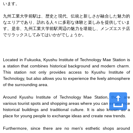
います。

九州工業大学前駅は、歴史と現代、伝統と新しさが融合した魅力的
なエリアであり、訪れる人々に多彩な体験と楽しみを提供していま
す。是非、九州工業大学前駅周辺の魅力を堪能し、メンズエステ店
でリラックスしてみてはいかがでしょうか。

Located in Fukuoka, Kyushu Institute of Technology Mae Station is 
a station that combines historical background and modern charm. 
This station not only provides access to Kyushu Institute of 
Technology, but also allows you to experience the lively atmosphere 
of the surrounding area.

Around Kyushu Institute of Technology Mae Station, there are 
various tourist spots and shopping areas where you can experience 
historical buildings and traditional culture. It is also known as a 
place for young people to exchange ideas and create new trends.

Furthermore, since there are no men's esthetic shops around 