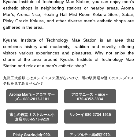
Kyushu Institute of Technology Mae Station, you can enjoy men's 
esthetic shops in neighboring stations or nearby areas. Aroma 
Mar’s, Aroma Nice, Healing Hall Mist Room Kokura Store, Sabai, 
Pinky Grazie Kokura, and other diverse men's esthetic shops are 
gathered in the area.

Kyushu Institute of Technology Mae Station is an area that 
combines history and modernity, tradition and novelty, offering 
visitors various experiences and pleasures. Why not enjoy the 
charm of the area around Kyushu Institute of Technology Mae 
Station and relax at a men's esthetic shop?
九州工大前駅にはメンズエステ店がないので、隣の駅周辺や近くのメンズエス
テ店を見てみませんか？
Aroma Mar’s～アロマ マー
アロマニース ～nice～
ズ～ 080-2013-1101
070-4352-3834
癒しの殿堂 ミストルーム小
サバーイ 080-2734-1915
倉店 080-6573-9219
Pinky Grazie小倉 090-
アップルティ黒崎店 070-