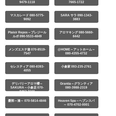
9479-1118
7665-1722
マスカレード 080-5775-
SARA サラ 090-1343-
9092
3883
Plaisir Repos～プレジール
アロマキング 080-5660-
ルポ 090-5533-4849
8442
メンズエステ遊 070-8519-
@HOME～アットホーム～
7547
080-4355-4732
セレスティア 080-8393-
小倉家 093-235-2761
4055
デリバリーアロマ櫻～
Grantia～グランティア
SAKURA～小倉店 070-
080-3988-2319
8462-3166
憂郭～湊～ 070-5814-4846
Heaven Spa～ヘブンスパ
～ 070-4702-0001