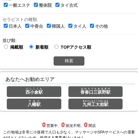
一般エステ
整体院
タイ古式
セラピストの種類:
日本人
中香台
韓国人
タイ人
その他
並び順:
掲載順
新着順
TOPアクセス順
検索
あなたへお勧めエリア
にしこくら
かわらぐちみはぎの
西小倉駅
香春口三萩野駅
やはた
きゅうしゅうこうだいまえ
八幡駅
九州工大前駅
0
0
0
営業中、
状況不明、
閉店
この地域は非常に小規模で人口も少なく、マッサージやSPAサービスへの需要
がほとんどないため、投資する事業者はいません。