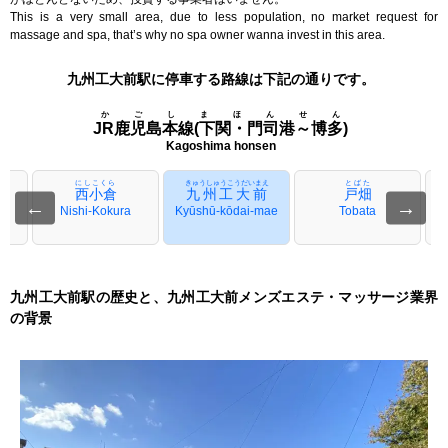
This is a very small area, due to less population, no market request for
massage and spa, that’s why no spa owner wanna invest in this area.
九州工大前駅に停車する路線は下記の通りです。
かごしまほんせん
JR鹿児島本線(下関・門司港～博多)
Kagoshima honsen
にしこくら
きゅうしゅうこうだいまえ
とばた
西小倉
九州工大前
戸畑
←
→
Nishi-Kokura
Kyūshū-kōdai-mae
Tobata
九州工大前駅の歴史と、九州工大前メンズエステ・マッサージ業界
の背景