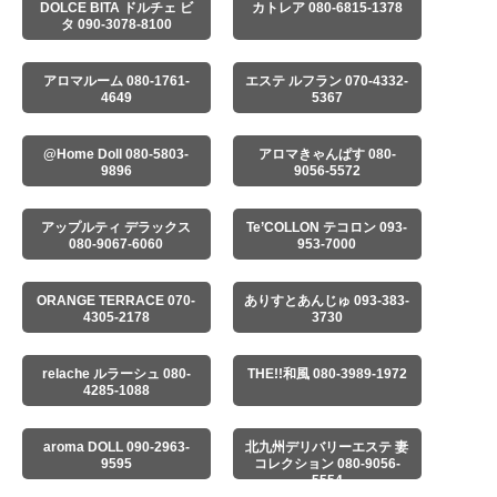
DOLCE BITA ドルチェ ビ
カトレア 080-6815-1378
タ 090-3078-8100
アロマルーム 080-1761-
エステ ルフラン 070-4332-
4649
5367
@Home Doll 080-5803-
アロマきゃんぱす 080-
9896
9056-5572
アップルティ デラックス
Te’COLLON テコロン 093-
080-9067-6060
953-7000
ORANGE TERRACE 070-
ありすとあんじゅ 093-383-
4305-2178
3730
relache ルラーシュ 080-
THE!!和風 080-3989-1972
4285-1088
aroma DOLL 090-2963-
北九州デリバリーエステ 妻
9595
コレクション 080-9056-
5554