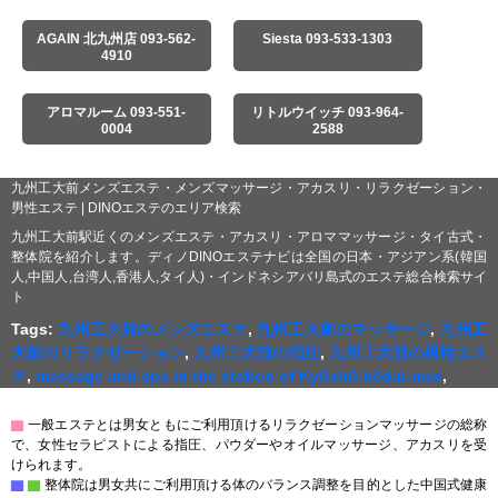
AGAIN 北九州店 093-562-
Siesta 093-533-1303
4910
アロマルーム 093-551-
リトルウイッチ 093-964-
0004
2588
九州工大前メンズエステ・メンズマッサージ・アカスリ・リラクゼーション・
男性エステ | DINOエステのエリア検索
九州工大前駅近くのメンズエステ・アカスリ・アロママッサージ・タイ古式・
整体院を紹介します。ディノDINOエステナビは全国の日本・アジアン系(韓国
人,中国人,台湾人,香港人,タイ人)・インドネシアバリ島式のエステ総合検索サイ
ト
Tags:
九州工大前のメンズエステ
,
九州工大前のマッサージ
,
九州工
大前のリラクゼーション
,
九州工大前の指圧
,
九州工大前の男性エス
テ
,
massage and spa in the station of Kyūshū-kōdai-mae
,
▇
一般エステとは男女ともにご利用頂けるリラクゼーションマッサージの総称
で、女性セラピストによる指圧、パウダーやオイルマッサージ、アカスリを受
けられます。
▇
▇
整体院は男女共にご利用頂ける体のバランス調整を目的とした中国式健康