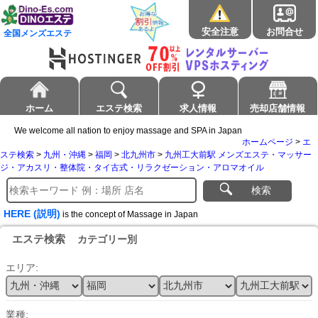
安全注意
お問合せ
全国メンズエステ
ホーム
エステ検索
求人情報
売却店舗情報
We welcome all nation to enjoy massage and SPA in Japan
ホームページ
>
エ
ステ検索
>
九州・沖縄
>
福岡
>
北九州市
>
九州工大前駅 メンズエステ・マッサー
ジ・アカスリ・整体院・タイ古式・リラクゼーション・アロマオイル
検索
HERE (説明)
is the concept of Massage in Japan
エステ検索
カテゴリー別
エリア:
業種: