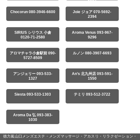
5554
Chocorun 080-3946-6600
Joie ジョア 070-5692-
2394
SIRIUS シリウス 小倉
Aroma Venus 093-967-
0120-71-2580
9296
アロマチャラ小倉駅前 090-
ルノン 080-3907-6693
5727-8509
アンジェリー 093-533-
An’s 北九州店 093-591-
1327
1550
Siesta 093-533-1303
テミリ 093-512-3722
Aroma Da 弘 093-383-
1030
徳力嵐山口メンズエステ・メンズマッサージ・アカスリ・リラクゼーション・