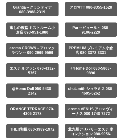
Grantia～グランティア
アロマTT 080-8355-1528
080-3988-2319
癒しの殿堂 ミストルーム小
Pur～ピュール～ 080-
倉店 093-951-1880
9106-2229
aroma CROWN～アロマク
PREMIUM プレミアム小倉
ラウン～ 090-2969-9599
店 080-3372-3331
エステ ルフラン 070-4332-
@Home Doll 080-5803-
5367
9896
@Home Doll 050-5438-
shulamith シュラミス 080-
2342
4695-5262
ORANGE TERRACE 070-
aroma VENUS アロマヴィ
4305-2178
ーナス 080-1748-7272
THE!!和風 080-3989-1972
北九州デリバリーエステ 妻
コレクション 080-9056-