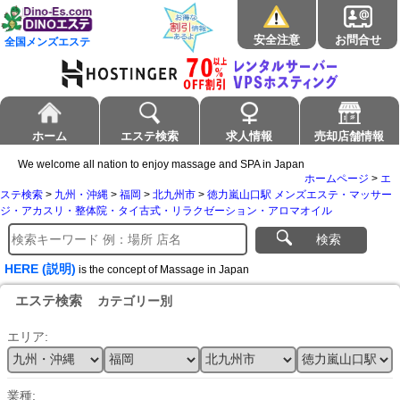
安全注意
お問合せ
全国メンズエステ
ホーム
エステ検索
求人情報
売却店舗情報
We welcome all nation to enjoy massage and SPA in Japan
ホームページ
>
エ
ステ検索
>
九州・沖縄
>
福岡
>
北九州市
>
徳力嵐山口駅 メンズエステ・マッサー
ジ・アカスリ・整体院・タイ古式・リラクゼーション・アロマオイル
検索
HERE (説明)
is the concept of Massage in Japan
エステ検索
カテゴリー別
エリア:
業種: