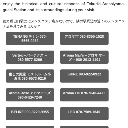
enjoy the historical and cultural richness of Tokuriki Arashiyama-
guchi Station and its surroundings during your visit.
徳力嵐山口駅にはメンズエステ店がないので、隣の駅周辺や近くのメンズエス
テ店を見てみませんか？
TENANG テナン 070-
アロマTT 080-8355-1528
5565-9268
Vertex～バーテクス ～
Aroma Mar’s～アロマ マー
080-5577-8266
ズ～ 080-2013-1101
癒しの殿堂 ミストルーム小
SHINE 093-922-0922
倉店 080-6573-9219
aroma Rose アロマローズ
Aroma LIO 070-7640-4473
090-6429-7240
BELIRE 090-9229-9955
LEO 070-7589-1640