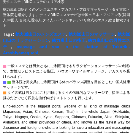
男性エステ | DINOエステのエリア検索
徳力嵐山口駅近くのメンズエステ・アカスリ・アロママッサージ・タイ古式・
整体院を紹介します。ディノDINOエステナビは全国の日本・アジアン系(韓国
人,中国人,台湾人,香港人,タイ人)・インドネシアバリ島式のエステ総合検索サイ
ト
Tags:
徳力嵐山口のメンズエステ
,
徳力嵐山口のマッサージ
,
徳力嵐
山口のリラクゼーション
,
徳力嵐山口の指圧
,
徳力嵐山口の男性エス
テ
,
massage and spa in the station of Tokuriki-
Arashiyamaguchi
,
▇
一般エステとは男女ともにご利用頂けるリラクゼーションマッサージの総称
で、女性セラピストによる指圧、パウダーやオイルマッサージ、アカスリを受
けられます。
▇
▇
整体院は男女共にご利用頂ける体のバランス調整を目的とした中国式健康
マッサージです。
▇
タイ古式は男女共にご利用頂けるタイの伝統的なマッサージで、指圧による
揉みだけでなく四肢を曲げ伸ばすストレッチも行います。
Dino-es.com is the biggest portal website of all kind of massage clubs
(Japanese, Asian, Chinese, Korean, Thai) in the whole Japan (Hokkaido,
Tokyo, Nagoya, Osaka, Kyoto, Sapporo, Okinawa, Fukuoka, Akita, Shinjuku,
Akihabara and other provinces or cities), and known as the fastest way for
Japanese and foreigners who are looking to have a relaxation and massaging
related information (name of therapist or masseur, pricelist, location, photo,