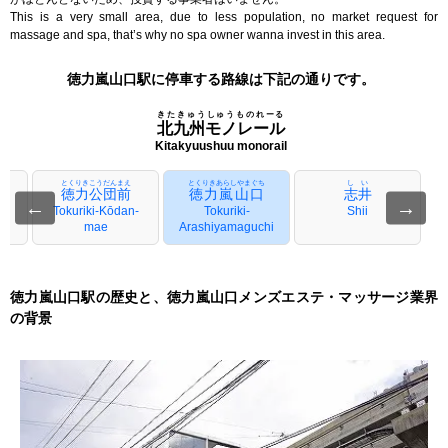
This is a very small area, due to less population, no market request for
massage and spa, that’s why no spa owner wanna invest in this area.
徳力嵐山口駅に停車する路線は下記の通りです。
きたきゅうしゅうものれーる
北九州モノレール
Kitakyuushuu monorail
とくりきこうだんまえ
とくりきあらしやまぐち
しい
徳力公団前
徳力嵐山口
志井
←
→
Tokuriki-Kōdan-
Tokuriki-
Shii
mae
Arashiyamaguchi
徳力嵐山口駅の歴史と、徳力嵐山口メンズエステ・マッサージ業界
の背景