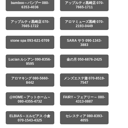
bamboo～バンブー 080-
アップルティ黒崎店 070-
6353-4036
7665-1711
アップルティ黒崎店 070-
アロマミューズ黒崎 070-
7665-1722
2193-0449
stone spa 093-621-0709
SARA サラ 090-1343-
3883
Lucian ルシアン 090-8356-
金の月 050-6876-2425
9595
アロマキング 080-5660-
メンズエステ遊 070-8519-
8442
7547
@HOME～アットホーム～
FAIRY～フェアリー～ 080-
080-4355-4732
4313-0887
ELBIAS～エルビアス 小倉
セレスティア 080-8393-
070-1543-4325
4055