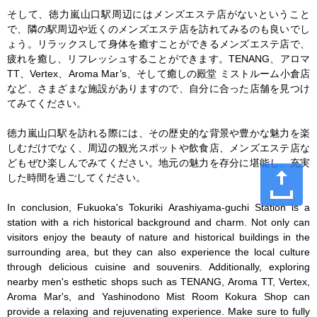
そして、徳力嵐山口駅周辺にはメンズエステ店がないということ
で、隣の駅周辺や近くのメンズエステ店を訪れてみるのも良いでし
ょう。リラックスして身体を癒すことができるメンズエステ店で、
疲れを癒し、リフレッシュすることができます。TENANG、アロマ
TT、Vertex、Aroma Mar’s、そして癒しの殿堂 ミストルーム小倉店
など、さまざまな施設がありますので、自分に合った店舗を見つけ
てみてください。

徳力嵐山口駅を訪れる際には、その歴史的な背景や豊かな魅力を楽
しむだけでなく、周辺の観光スポットや飲食店、メンズエステ店な
どもぜひ楽しんでみてください。地元の魅力を存分に堪能し、充実
した時間を過ごしてください。

In conclusion, Fukuoka's Tokuriki Arashiyama-guchi Station is a 
station with a rich historical background and charm. Not only can 
visitors enjoy the beauty of nature and historical buildings in the 
surrounding area, but they can also experience the local culture 
through delicious cuisine and souvenirs. Additionally, exploring 
nearby men's esthetic shops such as TENANG, Aroma TT, Vertex, 
Aroma Mar's, and Yashinodono Mist Room Kokura Shop can 
provide a relaxing and rejuvenating experience. Make sure to fully 