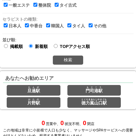
一般エステ
整体院
タイ古式
セラピストの種類:
日本人
中香台
韓国人
タイ人
その他
並び順:
掲載順
新着順
TOPアクセス順
検索
あなたへお勧めエリア
たんが
もじこう
旦過駅
門司港駅
かたの
とくりきあらしやまぐち
片野駅
徳力嵐山口駅
0
0
0
営業中、
状況不明、
閉店
この地域は非常に小規模で人口も少なく、マッサージやSPAサービスへの需要
がほとんどないため、投資する事業者はいません。