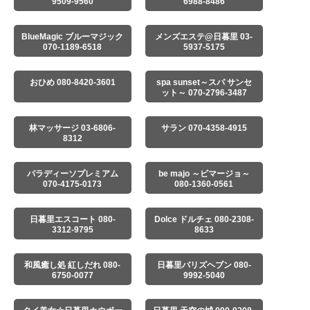
9509-9560
6988-8486
BlueMagic ブルーマジック
メンズエステ@日暮里 03-
070-1189-6518
5937-5175
おひめ 080-8420-3601
spa sunset～スパ サンセ
ット～ 070-2796-3487
林マッサージ 03-6806-
サラン 070-4358-4915
8312
パラディーソプレミアム
be majo ～ビマージョ～
070-4175-0173
080-1360-0561
日暮里エスコート 080-
Dolce ドルチェ 080-2308-
3312-9795
8633
和風癒し処 紅しだれ 080-
日暮里バリズヘブン 080-
6750-0077
9992-5040