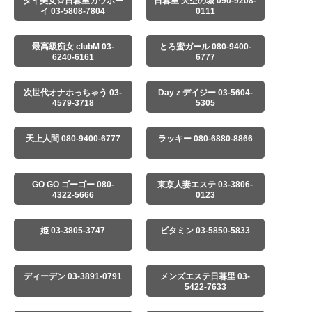
タイ美女☆日暮里カウボー
日暮里 天空の城 090-9208-
イ 03-5808-7804
0111
最高級痴女 clubM 03-
とろ蜜ガール 080-9400-
6240-6161
6777
次世代オナホっちゃう 03-
Day z デイジー 03-5604-
4579-3718
5305
天上人間 080-9400-6777
ラッキー 080-6880-8866
GO GO ゴーゴー 080-
東京人妻エステ 03-3806-
4322-5666
0123
姫 03-3805-3747
ビタミン 03-5850-5833
ディーデン 03-3891-0791
メンズエステ日暮里 03-
5422-7633