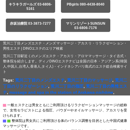
キラキラガールズ 03-6806-
PBgirls 080-4438-8040
5161
赤坂治療院 03-3873-7277
マリンリゾートSUNSUN
03-6806-7176
荒川二丁目メンズエステ・メンズマッサージ・アカスリ・リラクゼーション・
男性エステ | DINOエステのエリア検索
荒川二丁目駅近くのメンズエステ・アカスリ・アロママッサージ・タイ古式・
整体院を紹介します。ディノDINOエステナビは全国の日本・アジアン系(韓国
人,中国人,台湾人,香港人,タイ人)・インドネシアバリ島式のエステ総合検索サイ
ト
Tags:
荒川二丁目のメンズエステ
,
荒川二丁目のマッサージ
,
荒川二
丁目のリラクゼーション
,
荒川二丁目の指圧
,
荒川二丁目の男性エス
テ
,
massage and spa in the station of Arakawa-nichōme
,
▇
一般エステとは男女ともにご利用頂けるリラクゼーションマッサージの総称
で、女性セラピストによる指圧、パウダーやオイルマッサージ、アカスリを受
けられます。
▇
▇
整体院は男女共にご利用頂ける体のバランス調整を目的とした中国式健康
マッサージです。