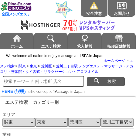
安全注意
お問合せ
全国メンズエステ
ホーム
エステ検索
求人情報
売却店舗情報
We welcome all nation to enjoy massage and SPA in Japan
ホームページ
>
エ
ステ検索
>
関東
>
東京
>
荒川区
>
荒川二丁目駅 メンズエステ・マッサージ・アカ
スリ・整体院・タイ古式・リラクゼーション・アロマオイル
検索
HERE (説明)
is the concept of Massage in Japan
エステ検索
カテゴリー別
エリア:
業種: