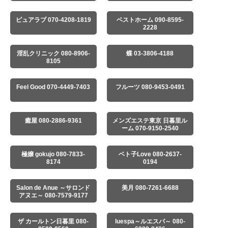
ピュアラブ 070-4208-1819
ベストホーム 090-8595-
2228
淫乱クリニック 080-8906-
蝶 03-3806-4188
8105
Feel Good 070-4449-7403
フルーツ 080-9453-0491
癒屋 080-2886-9361
メンズエステ東京 日暮里ル
ーム 070-9150-2540
極嬢 gokujo 080-7833-
ベト子Love 080-2637-
8174
0194
Salon de Anue ～サロンド
美月 080-7261-6688
アヌエ～ 080-7579-9177
ザ カールトン日暮里 080-
luespa～ルエスパ～ 080-