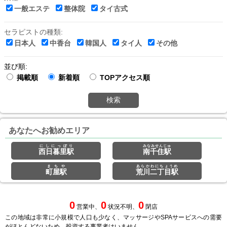
一般エステ
整体院
タイ古式
セラピストの種類:
日本人
中香台
韓国人
タイ人
その他
並び順:
掲載順
新着順
TOPアクセス順
検索
あなたへお勧めエリア
にしにっぽり
みなみせんじゅ
西日暮里駅
南千住駅
まちや
あらかわにちょうめ
町屋駅
荒川二丁目駅
0
0
0
営業中、
状況不明、
閉店
この地域は非常に小規模で人口も少なく、マッサージやSPAサービスへの需要
がほとんどないため、投資する事業者はいません。