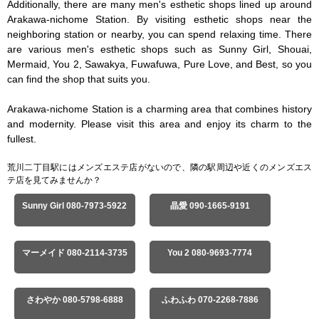
Additionally, there are many men's esthetic shops lined up around 
Arakawa-nichome Station. By visiting esthetic shops near the 
neighboring station or nearby, you can spend relaxing time. There 
are various men's esthetic shops such as Sunny Girl, Shouai, 
Mermaid, You 2, Sawakya, Fuwafuwa, Pure Love, and Best, so you 
can find the shop that suits you.

Arakawa-nichome Station is a charming area that combines history 
and modernity. Please visit this area and enjoy its charm to the 
fullest.
荒川二丁目駅にはメンズエステ店がないので、隣の駅周辺や近くのメンズエス
テ店を見てみませんか？
Sunny Girl 080-7973-5922
晶愛 090-1665-9191
マーメイド 080-2114-3735
You 2 080-9693-7774
さわやか 080-5798-6888
ふわふわ 070-2268-7886