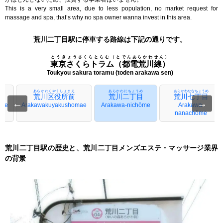
This is a very small area, due to less population, no market request for
massage and spa, that’s why no spa owner wanna invest in this area.
荒川二丁目駅に停車する路線は下記の通りです。
とうきょうさくらとらむ（とでんあらかわせん）
東京さくらトラム（都電荒川線）
Toukyou sakura toramu (toden arakawa sen)
え
あらかわくやくしょまえ
あらかわにちょうめ
あらかわななちょうめ
前
荒川区役所前
荒川二丁目
荒川七丁目
←
→
mae
Arakawakuyakushomae
Arakawa-nichōme
Arakawa-
nanachōme
荒川二丁目駅の歴史と、荒川二丁目メンズエステ・マッサージ業界
の背景