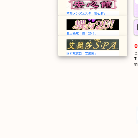
草加メンズエステ「安心館」
飯田橋駅「蝶々20！」
0
こ
国府駅東口「艾麗莎」
Th
th
おおたぎり
みやだ
大田切
宮田
Ōtagiri
Miyada