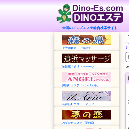
全国のメンズエステ総合検索サイト
ホ
シ
上大岡駅西口「森の泉」
追浜駅「追浜マッサージ」
Wh
諏訪町エステ「エンジェル」
新御徒町エステ「アリア」
みずほ台エステ「夢の恋」