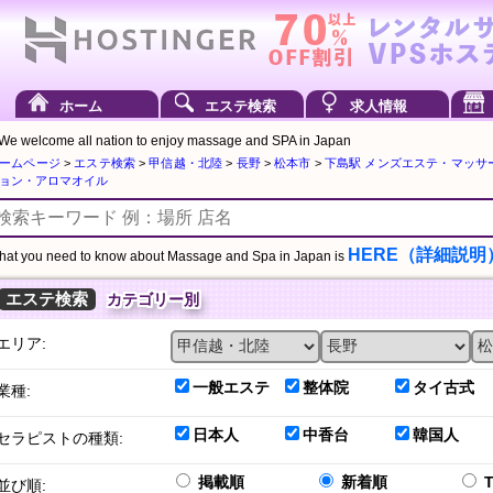
ホーム
エステ検索
求人情報
We welcome all nation to enjoy massage and SPA in Japan
ームページ
>
エステ検索
>
甲信越・北陸
>
長野
>
松本市
>
下島駅 メンズエステ・マッサ
ョン・アロマオイル
HERE（詳細説明
at you need to know about Massage and Spa in Japan is
エステ検索
カテゴリー別
エリア:
一般エステ
整体院
タイ古式
業種:
日本人
中香台
韓国人
セラピストの種類:
掲載順
新着順
並び順: