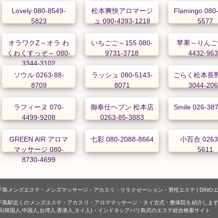
Lovely 080-8549-
松本爽快アロマージ
Flamingo 080
5823
ュ 090-4393-1218
5577
オラワクZ～オラ わ
いちごご～155 080-
苹果～りんご 
くわくすっぞ～ 080-
9731-3718
4432-96
3344-3102
ソウル 0263-88-
ラッシュ 080-5143-
ごらく松本長野 
8709
8071
3044-20
ラフィーヌ 070-
御奉仕ヘブン 松本店
Smile 026-38
4499-9208
0263-85-3883
GREEN AIR アロマ
七彩 080-2088-8664
小百合 0263-
マッサージ 080-
5611
8730-4699
下島メンズエステ・メンズマッサージ・アカスリ・リラクゼーション・男性エステ | DINO
下島駅近くのメンズエステ・アカスリ・アロママッサージ・タイ古式・整体院を紹介します
系(韓国人,中国人,台湾人,香港人,タイ人)・インドネシアバリ島式のエステ総合検索サイト