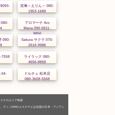
-9093-
笑琳～えりん～ 080-
1953-1688
080-
アロマーナ Aro
34
Mana 090-5811-
9850
080-
Sakura サクラ 070-
69
2616-9986
7-7558
ライラック 080-
4656-8858
34-
ドルチェ 松本店
080-3608-5568
エステのエリア検索
。ディノDINOエステナビは全国の日本・アジアン