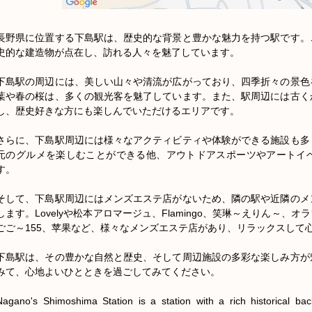
長野県に位置する下島駅は、歴史的な背景と豊かな魅力を持つ駅です。
史的な建造物が点在し、訪れる人々を魅了しています。

下島駅の周辺には、美しい山々や清流が広がっており、四季折々の景色
葉や春の桜は、多くの観光客を魅了しています。また、駅周辺には古く
し、歴史好きな方にも楽しんでいただけるエリアです。

さらに、下島駅周辺には様々なアクティビティや体験ができる施設も多
元のグルメを楽しむことができる他、アウトドアスポーツやアートイ
す。

そして、下島駅周辺にはメンズエステ店がないため、隣の駅や近隣のメ
します。Lovelyや松本アロマージュ、Flamingo、笑琳～えりん～、
ごご～155、苹果など、様々なメンズエステ店があり、リラックスして心
下島駅は、その豊かな自然と歴史、そして周辺施設の多彩な楽しみ方が
みて、心地よいひとときを過ごしてみてください。

Nagano's Shimoshima Station is a station with a rich historical bac