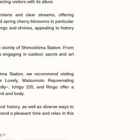
ing visitors with its allure.

tains and clear streams, offering 
spring cherry blossoms in particular 
dings and shrines, appealing to history 
 vicinity of Shimoshima Station. From 
s engaging in outdoor sports and art 
ma Station, we recommend visiting 
e Lovely, Matsumoto Rejuvenating 
ly~, Ichigo 155, and Ringo offer a 
nd and body.

nd history, as well as diverse ways to 
pend a pleasant time and relax in this 
か？