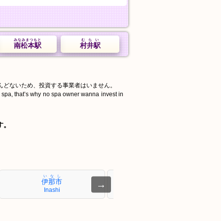
みなみまつもと
むらい
南松本駅
村井駅
んどないため、投資する事業者はいません。
d spa, that’s why no spa owner wanna invest in
す。
いなし
いなきた
伊那市
伊那北
→
Inashi
Ina-Kita