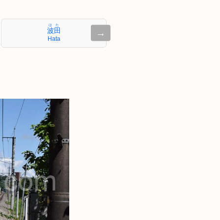
はた
波田
→
Hata