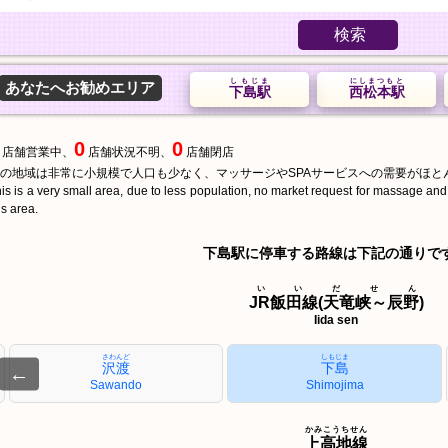
検索
しもじま
にしまつもと
あなたへお勧めエリア
下島駅
西松本駅
0
0
店舗営業中、
店舗状況不明、
店舗閉店
の地域は非常に小規模で人口も少なく、マッサージやSPAサービスへの需要がほと
is is a very small area, due to less population, no market request for massage an
is area.
下島駅に停車する路線は下記の通りで
いいだせん
JR飯田線(天竜峡～辰野)
Iida sen
さわんど
しもじま
沢渡
下島
←
Sawando
Shimojima
かみこうちせん
上高地線