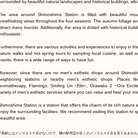
urrounded by beautiful natural landscapes and historical buildings, attract
The area around Shimoshima Station is filled with beautiful moun
breathtaking views throughout the four seasons. The autumn foliage and 
ttract many tourists. Additionally, the area is dotted with historical buil
nthusiasts.

Furthermore, there are various activities and experiences to enjoy in the
nature walks and hot spring tours to sampling local cuisine, as well a
events, there is a wide range of ways to have fun.

Moreover, since there are no men's esthetic shops around Shimoshi
neighboring stations or nearby men's esthetic shops. Places lik
Aromatherapy, Flamingo, Smiling Lin ~Elin~, Orawaku Z ~Ora Excited
variety of men's esthetic services where you can relax and heal your mi
Shimoshima Station is a station that offers the charm of its rich nature a
enjoy the surrounding facilities. We recommend visiting this station to s
beautiful area.
下島駅にはメンズエステ店がないので、隣の駅周辺や近くのメンズエステ店を見てみません