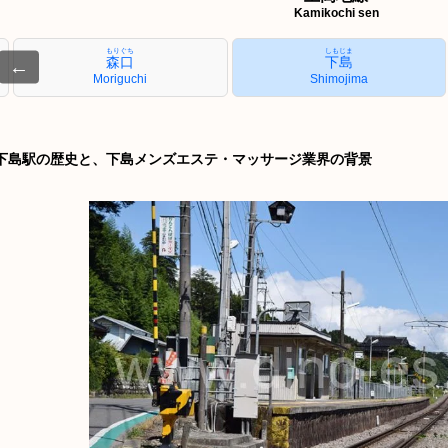
Kamikochi sen
もりぐち
しもじま
森口
下島
←
Moriguchi
Shimojima
下島駅の歴史と、下島メンズエステ・マッサージ業界の背景